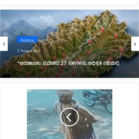
Politics
2 hours ago
*ಅರುಣಾಚಲ ಪ್ರದೇಶದ 27 ಸ್ಥಳಗಳನ್ನು ಅಧಿಕೃತ ನಕ್ಷೆಯಲ್ಲಿ
ಗುರುತಿಸಿದ ಭಾರತ: ಚೀನಾಗೆ ತಕ್ಕ ತಿರುಗೇಟು*
*ಸಾರ್ವಜನಿಕರೇ
ಇರಲಿ
ಎಚ್ಚರ!
ಸಾಧುಗಳ
ವೇಷದಲ್ಲಿ
ಬಂದು
ಹೂವು
ನೀಡಿ