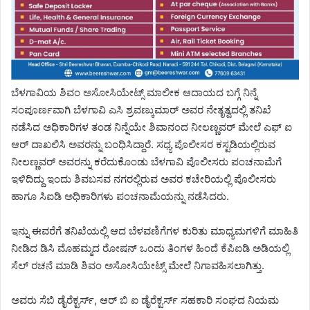
ಬೆಳಗಾವಿಯ ಶಿವಂ ಅಸೋಸಿಯೇಟ್ಸ್ ಮಾಲೀಕ ಆದಾಯದ ಬಗ್ಗೆ ನಿನ್ನೆ
ಸಂಪೂರ್ಣವಾಗಿ ಬೆಳಗಾವಿ ಎಸಿ ಶ್ರವಣ್ಕುಮಾರ್ ಅವರ ನೇತೃತ್ವದಲ್ಲಿ ತನಿಖೆ
ನಡೆಸಿದ ಅಧಿಕಾರಿಗಳ ತಂಡ ನಿನ್ನೆಯೇ ಶಿವಾನಂದ ನೀಲಣ್ಣವರ್ ಮೇಲೆ ಎಫ್ ಐ
ಆರ್ ದಾಖಲಿಸಿ ಅವರನ್ನು ಬಂಧಿಸಿದ್ದಾರೆ. ಸಧ್ಯ ಪೊಲೀಸರ ಕಸ್ಟಡಿಯಲ್ಲಿರುವ
ನೀಲಣ್ಣವರ್ ಅವರನ್ನು ಕರೆದುಕೊಂಡು ಬೆಳಗಾವಿ ಪೊಲೀಸರು ಪಂಚನಾಮೆಗೆ
ಇಳಿದಿದ್ದು ಇಂದು ಶಿವಬಸವ ನಗರಲ್ಲಿರುವ ಅವರ ಕಚೇರಿಯಲ್ಲಿ ಪೊಲೀಸರು
ಹಾಗೂ ಸಿಐಡಿ ಅಧಿಕಾರಿಗಳು ಪಂಚನಾಮೆಯನ್ನು ನಡೆಸಿದರು.
ಇನ್ನು ಈವರೆಗೆ ತನಿಖೆಯಲ್ಲಿ ಆದ ಬೆಳವಣಿಗೆಗಳ ಕುರಿತು ಮಾಧ್ಯಮಗಳಿಗೆ ಮಾಹಿತಿ
ನೀಡಿದ ಡಿಸಿ ಮೊಹಮ್ಮದ ರೋಷನ್ ಒಂದು ತಿಂಗಳ ಹಿಂದೆ ಕೆಪಿಐಡಿ ಅಡಿಯಲ್ಲಿ
ಸೆಲ್ ರಚನೆ ಮಾಡಿ ಶಿವಂ ಅಸೋಸಿಯೇಟ್ಸ್ ಮೇಲೆ ನಿಗಾವಹಿಸಲಾಗಿತ್ತು.
ಅವರು ಸೆಬಿ ಡೈರೆಕ್ಟರ್ಸ್, ಆರ್ ಬಿ ಐ ಡೈರೆಕ್ಟರ್ಸ್ ಸಹಕಾರಿ ಸಂಘದ ನಿಯಮ