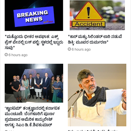
*ಮತ್ತೊಂದು ಭೀಕರ ಅಪಘಾತ: ಎಕ್ಸ್
*ಕಾರ್ ಮತ್ತು ಸಿಲಿಂಡ‌ರ್ ಲಾರಿ ನಡುವೆ
ಪ್ರೆಸ್ ವೇನಲ್ಲಿ ಬಸ್ ಪಲ್ಟಿ; ಸ್ಥಳದಲ್ಲೆ ಇಬ್ಬರು
ಡಿಕ್ಕಿ: ಮೂವರ ದುರ್ಮರಣ*
ಸಾವು*
6 hours ago
6 hours ago
‘ಕ್ವಾಂಟಮ್’ ತಂತ್ರಜ್ಞಾನದಲ್ಲಿ ಕರ್ನಾಟಕ
ಮುಂಚೂಣಿ: ಬೆಂಗಳೂರಿಗೆ ಪೂರ್ಣ
ಪ್ರಮಾಣದ ಅಮೆರಿಕ ಕಾನ್ಸುಲೇಟ್
ಅಗತ್ಯ: ಸಿಎಂ ಡಿ.ಕೆ.ಶಿವಕುಮಾರ್