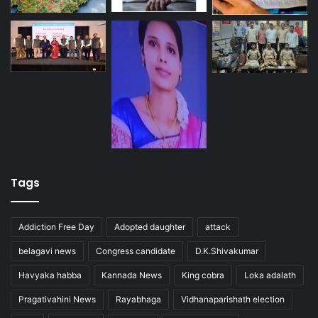
Tags
Addiction Free Day
Adopted daughter
attack
belagavi news
Congress candidate
D.K.Shivakumar
Havyaka habba
Kannada News
King cobra
Loka adalath
Pragativahini News
Rayabhaga
Vidhanaparishath election