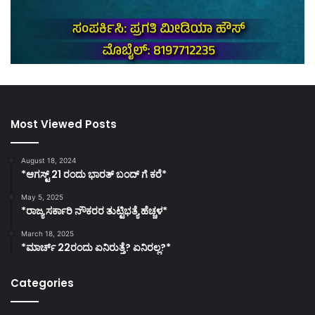
Most Viewed Posts
August 18, 2024
*ಆಗಸ್ಟ್ 21 ರಂದು ಭಾರತ್‌ ಬಂದ್‌ ಗೆ ಕರೆ*
May 5, 2025
*ರಾಜ್ಯ ಸರ್ಕಾರಿ ನೌಕರರ ತುಟ್ಟಿಭತ್ಯೆ ಹೆಚ್ಚಳ*
March 18, 2025
*ಮಾರ್ಚ್ 22ರಂದು ಏನಿರುತ್ತೆ? ಏನಿರಲ್ಲ?*
Categories