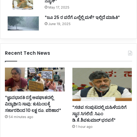
ನ್ಯೂಸ್*
May 17, 2025
*ಜೂ 25 ರ ವರೆಗೆ ಎಲ್ಲೆಲ್ಲಿ ಮಳೆ? ಇಲ್ಲಿದೆ ಮಾಹಿತಿ*
June 19, 2025
Recent Tech News
*ಜ್ಞಾನಭಾರತಿ ರಸ್ತೆ ಅಪಘಾತದಲ್ಲಿ
ವಿದ್ಯಾರ್ಥಿನಿ ಸಾವು: ಕುಟುಂಬಕ್ಕೆ
*ಸಚಿವ ಸಂಪುಟದಲ್ಲಿ ಮಹಿಳೆಯರಿಗೆ
ಸರ್ಕಾರದಿಂದ 10 ಲಕ್ಷ ರೂ. ಪರಿಹಾರ*
ಸ್ಥಾನ ಸಿಗಲಿದೆ: ಸಿಎಂ
54 minutes ago
ಡಿ.ಕೆ.ಶಿವಕುಮಾರ್ ಭರವಸೆ*
1 hour ago