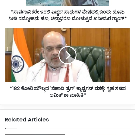
ಸಮ್ಮೋಹನ:
*ಸಾರ್ವಜನಿಕರೇ ಇರಲಿ ಎಚ್ಚರ! ಸಾಧುಗಳ ವೇಷದಲ್ಲಿ ಬಂದು ಹೂವು
ಹಣ,
ಚಿನ್ನಾಭರಣ
ನೀಡಿ ಸಮ್ಮೋಹನ: ಹಣ, ಚಿನ್ನಾಭರಣ ದೋಚುತ್ತಿದೆ ಖದೀಮರ ಗ್ಯಾಂಗ್*
ದೋಚುತ್ತಿದೆ
ಖದೀಮರ
*182
ಗ್ಯಾಂಗ್*
ಕೋಟಿ
ಮೌಲ್ಯದ
'ಜಿಹಾದಿ
ಡ್ರಗ್'
ಕ್ಯಾಪ್ಟಗನ್
ವಶಕ್ಕೆ:
ಗೃಹ
ಸಚಿವ
*182 ಕೋಟಿ ಮೌಲ್ಯದ 'ಜಿಹಾದಿ ಡ್ರಗ್' ಕ್ಯಾಪ್ಟಗನ್ ವಶಕ್ಕೆ: ಗೃಹ ಸಚಿವ
ಅಮಿತ್
ಶಾ
ಅಮಿತ್ ಶಾ ಮಾಹಿತಿ*
ಮಾಹಿತಿ*
Related Articles