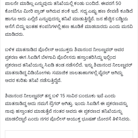
ಪಾಲನೇ ಮಾಡಿಲ್ಲ ಎನ್ನುವುದು ತನಿಖೆಯಲ್ಲಿ ಕಂಡು ಬಂದಿದೆ. ಈವರಗೆ 50
ಕೋಟಿಗೂ ಮೀರಿ ಪ್ರಾಡ್ ಆಗಿರುವ ಶಂಕೆ ಇದೆ. ಸಧ್ಯ ಎಷ್ಟು ಹಣ ಠೇವಣಿ ಕೂಡಿದೆ‌
ಹಾಗೂ ಅದು ಎಲ್ಲಿದೆ ಎನ್ನುವುದನ್ನು ತನಿಖೆ ಮಾಡುತ್ತಿದ್ದೆವೆ. ಜನ ಹೆಚ್ಚಿನ ಬಡ್ಡಿಯ
ಆಸೆಗೆ ಬಿದ್ದು ಇಂತಹ ಕಂಪನಿಗಳಲ್ಲಿ ಹಣ ಹೂಡಿಕೆ ‌ಮಾಡಬಾರದು ಎಂದು ಮನವಿ
ಮಾಡಿದರು.
ಬಳಿಕ ಮಾತನಾಡಿದ ಪೊಲೀಸ್ ಆಯುಕ್ತರು ಶಿವಾನಂದ ನೀಲಣ್ಣವರ್ ಅವರ
ಪ್ರಕರಣ ಈಗ ಸಿಐಡಿಗೆ ಬೆಳಗಾವಿ ಪೊಲೀಸರು ಹಸ್ತಾಂತರಿಸಿದ್ದು ಇಲ್ಲಿಂದ
ಪ್ರಕರಣದ ತನಿಖೆಯನ್ನು ಸಿಐಡಿ ತಂಡ ನಡೆಸಲಿದೆ. ಇನ್ನು ಶಿವಾನಂದ ನೀಲಣ್ಣವರ್
ಮಾತನಾಡಿದ್ದ ವಿಡಿಯೋಗಳು ಸಮಾಜಿಕ ಜಾಲತಾಣಾಗಳಲ್ಲಿ ವೈರಲ್ ಆಗಿದ್ದು
ಅದರ ಕುರಿತು ತನಿಖೆ ನಡೆಸುತ್ತಿದ್ದೆವೆ.
ಶಿವಾನಂದ ನೀಲಣ್ಣವರ್ ತನ್ನ ಬಳಿ 15 ಸಾವಿರ ಬಂದೂಕು ಇವೆ ಎಂದು
ಮಾತನಾಡಿದ್ದ ಅದು‌ ನಮಗೆ ಟ್ರಿಗರ್ ಆಗಿತ್ತು. ಇಂದು ಸಿಐಡಿಗೆ ಈ ಪ್ರಕರಣವನ್ನು
ನಾವು ಹಸ್ತಾಂತರ ಮಾಡುತ್ತೆವೆ ನಂತರ ಅವರು ಈ ಪ್ರಕರಣದ ತನಿಖೆಯನ್ನು
ಮಾಡಲಿದ್ದಾರೆ ಎಂದು ನಗರ ಪೊಲೀಸ್ ಆಯುಕ್ತ ಭೂಷಣ್ ಬೋರಸೆ ತಿಳಿಸಿದರು.