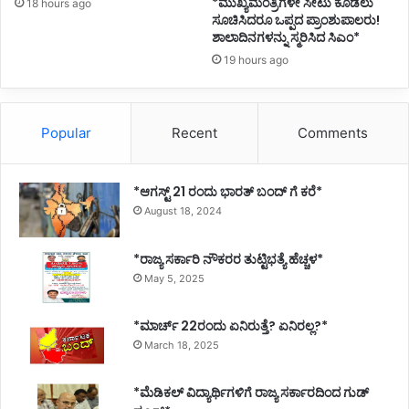
*ಮುಖ್ಯಮಂತ್ರಿಗಳೇ ಸೀಟು ಕೊಡಲು
18 hours ago
ಸೂಚಿಸಿದರೂ ಒಪ್ಪದ ಪ್ರಾಂಶುಪಾಲರು!
ಶಾಲಾದಿನಗಳನ್ನು ಸ್ಮರಿಸಿದ ಸಿಎಂ*
19 hours ago
Popular
Recent
Comments
*ಆಗಸ್ಟ್ 21 ರಂದು ಭಾರತ್‌ ಬಂದ್‌ ಗೆ ಕರೆ*
August 18, 2024
*ರಾಜ್ಯ ಸರ್ಕಾರಿ ನೌಕರರ ತುಟ್ಟಿಭತ್ಯೆ ಹೆಚ್ಚಳ*
May 5, 2025
*ಮಾರ್ಚ್ 22ರಂದು ಏನಿರುತ್ತೆ? ಏನಿರಲ್ಲ?*
March 18, 2025
*ಮೆಡಿಕಲ್ ವಿದ್ಯಾರ್ಥಿಗಳಿಗೆ ರಾಜ್ಯ ಸರ್ಕಾರದಿಂದ ಗುಡ್