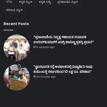
VTU
ಕನ್ನಡ ನ್ಯೂಸ್
ಕನ್ನಡ ಸುದ್ದಿ
ಪ್ರಗತಿವಾಹಿನಿ ನ್ಯೂಸ್
ಬೆಳಗಾವಿ ನ್ಯೂಸ್
Recent Posts
*ಪ್ರಜಾವಾಣಿಯ ನಿವೃತ್ತ ಸಹಾಯಕ ಸಂಪಾದಕ
ಉದಯ್‌ಕುಮಾರ್‌ಗೆ ಖಾದ್ರಿ ಶಾಮಣ್ಣ ಪ್ರಶಸ್ತಿ ಪ್ರದಾನ*
4 seconds ago
*ಜ್ಞಾನಭಾರತಿ ರಸ್ತೆ ಅಪಘಾತದಲ್ಲಿ ವಿದ್ಯಾರ್ಥಿನಿ ಸಾವು:
ಕುಟುಂಬಕ್ಕೆ ಸರ್ಕಾರದಿಂದ 10 ಲಕ್ಷ ರೂ. ಪರಿಹಾರ*
54 minutes ago