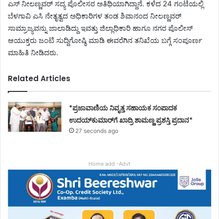
ಎಸ್ ನೀಲಣ್ಣವರ್ ಸದ್ಯ ಪೊಲೀಸರ ಅತಿಥಿಯಾಗಿದ್ದಾನೆ. ಕಳೆದ 24 ಗಂಟೆಯಲ್ಲಿ
ಬೆಳಗಾವಿ ಎಸಿ ನೇತೃತ್ವದ ಅಧಿಕಾರಿಗಳ ತಂಡ ಶಿವಾನಂದ ನೀಲಣ್ಣವರ್
ಸಾಮ್ರಾಜ್ಯವನ್ನು ಜಾಲಾಡಿದ್ದು ಇವತ್ತು ಜಿಲ್ಲಾಧಿಕಾರಿ ಹಾಗೂ ನಗರ ಪೊಲೀಸ್
ಆಯುಕ್ತರು ಜಂಟಿ ಸುದ್ದಿಗೋಷ್ಠಿ ಮಾಡಿ ಈವರೆಗಿನ ತನಿಖೆಯ ಬಗ್ಗೆ ಸಂಪೂರ್ಣ
ಮಾಹಿತಿ ನೀಡಿದರು.
Related Articles
*ಪ್ರಜಾವಾಣಿಯ ನಿವೃತ್ತ ಸಹಾಯಕ ಸಂಪಾದಕ
ಉದಯ್‌ಕುಮಾರ್‌ಗೆ ಖಾದ್ರಿ ಶಾಮಣ್ಣ ಪ್ರಶಸ್ತಿ ಪ್ರದಾನ*
27 seconds ago
Home add -Advt