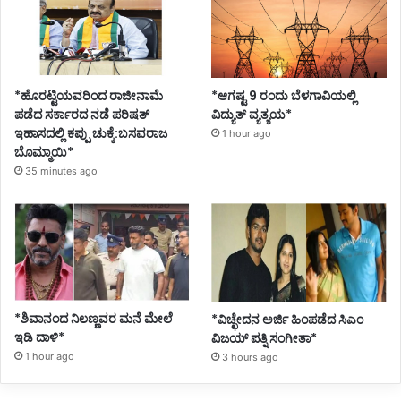
*ಹೊರಟ್ಟಿಯವರಿಂದ ರಾಜೀನಾಮೆ
*ಆಗಷ್ಟ 9 ರಂದು ಬೆಳಗಾವಿಯಲ್ಲಿ
ಪಡೆದ ಸರ್ಕಾರದ ನಡೆ ಪರಿಷತ್
ವಿದ್ಯುತ್ ವ್ಯತ್ಯಯ*
ಇಹಾಸದಲ್ಲಿ ಕಪ್ಪು ಚುಕ್ಕೆ:ಬಸವರಾಜ
1 hour ago
ಬೊಮ್ಮಾಯಿ*
35 minutes ago
*ಶಿವಾನಂದ ನಿಲಣ್ಣವರ ಮನೆ ಮೇಲೆ
*ವಿಚ್ಛೇದನ ಅರ್ಜಿ ಹಿಂಪಡೆದ ಸಿಎಂ
ಇಡಿ ದಾಳಿ*
ವಿಜಯ್ ಪತ್ನಿ ಸಂಗೀತಾ*
1 hour ago
3 hours ago