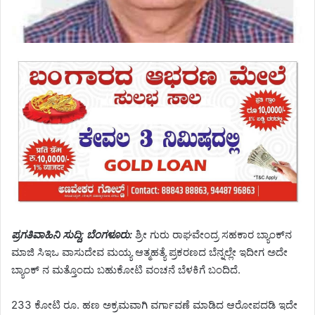
ಪ್ರಗತಿವಾಹಿನಿ ಸುದ್ದಿ; ಬೆಂಗಳೂರು:
ಶ್ರೀ ಗುರು ರಾಘವೇಂದ್ರ ಸಹಕಾರ ಬ್ಯಾಂಕ್​​​​ನ
ಮಾಜಿ ಸಿಇಒ ವಾಸುದೇವ ಮಯ್ಯ ಆತ್ಮಹತ್ಯೆ ಪ್ರಕರಣದ ಬೆನ್ನಲ್ಲೇ ಇದೀಗ ಅದೇ
ಬ್ಯಾಂಕ್ ನ ಮತ್ತೊಂದು ಬಹುಕೋಟಿ ವಂಚನೆ ಬೆಳಕಿಗೆ ಬಂದಿದೆ.
233 ಕೋಟಿ ರೂ. ಹಣ ಅಕ್ರಮವಾಗಿ ವರ್ಗಾವಣೆ ಮಾಡಿದ ಆರೋಪದಡಿ ಇದೇ