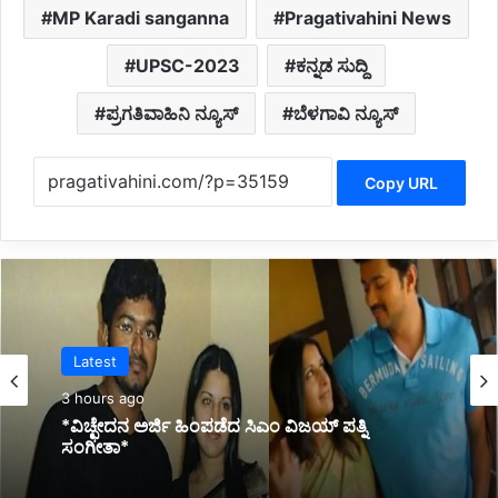
MP Karadi sanganna
Pragativahini News
UPSC-2023
ಕನ್ನಡ ಸುದ್ದಿ
ಪ್ರಗತಿವಾಹಿನಿ ನ್ಯೂಸ್
ಬೆಳಗಾವಿ ನ್ಯೂಸ್
Copy URL
Latest
Latest
4 hours ago
*ಸಚಿವ ಕೆ.ಜೆ ಜಾರ್ಜ್ ಎಸ್ಕಾರ್ಟ್ ವಾಹನ ಅಪಘಾತ*
3 hours ago