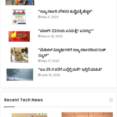
*ರಾಜ್ಯ ಸರ್ಕಾರಿ ನೌಕರರ ತುಟ್ಟಿಭತ್ಯೆ ಹೆಚ್ಚಳ*
May 5, 2025
*ಮಾರ್ಚ್ 22ರಂದು ಏನಿರುತ್ತೆ? ಏನಿರಲ್ಲ?*
March 18, 2025
*ಮೆಡಿಕಲ್ ವಿದ್ಯಾರ್ಥಿಗಳಿಗೆ ರಾಜ್ಯ ಸರ್ಕಾರದಿಂದ ಗುಡ್
ನ್ಯೂಸ್*
May 17, 2025
*ಜೂ 25 ರ ವರೆಗೆ ಎಲ್ಲೆಲ್ಲಿ ಮಳೆ? ಇಲ್ಲಿದೆ ಮಾಹಿತಿ*
June 19, 2025
Recent Tech News