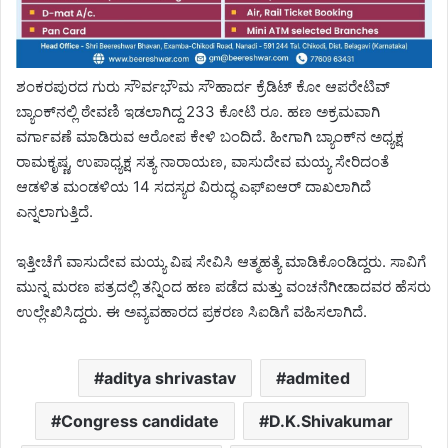
ಶಂಕರಪುರದ ಗುರು ಸೌರ್ವಭೌಮ ಸೌಹಾರ್ದ ಕ್ರೆಡಿಟ್ ಕೋ ಆಪರೇಟಿವ್
ಬ್ಯಾಂಕ್‍ನಲ್ಲಿ ಠೇವಣಿ ಇಡಲಾಗಿದ್ದ 233 ಕೋಟಿ ರೂ. ಹಣ ಅಕ್ರಮವಾಗಿ
ವರ್ಗಾವಣೆ ಮಾಡಿರುವ ಆರೋಪ ಕೇಳಿ ಬಂದಿದೆ. ಹೀಗಾಗಿ ಬ್ಯಾಂಕ್​​​ನ ಅಧ್ಯಕ್ಷ
ರಾಮಕೃಷ್ಣ, ಉಪಾಧ್ಯಕ್ಷ ಸತ್ಯ ನಾರಾಯಣ, ವಾಸುದೇವ ಮಯ್ಯ ಸೇರಿದಂತೆ
ಆಡಳಿತ ಮಂಡಳಿಯ 14 ಸದಸ್ಯರ ವಿರುದ್ಧ ಎಫ್​ಐಆರ್​​ ​ದಾಖಲಾಗಿದೆ
ಎನ್ನಲಾಗುತ್ತಿದೆ.
ಇತ್ತೀಚೆಗೆ ವಾಸುದೇವ ಮಯ್ಯ ವಿಷ ಸೇವಿಸಿ ಆತ್ಮಹತ್ಯೆ ಮಾಡಿಕೊಂಡಿದ್ದರು. ಸಾವಿಗೆ
ಮುನ್ನ ಮರಣ ಪತ್ರದಲ್ಲಿ ತನ್ನಿಂದ ಹಣ ಪಡೆದ ಮತ್ತು ವಂಚನೆಗೀಡಾದವರ ಹೆಸರು
ಉಲ್ಲೇಖಿಸಿದ್ದರು. ಈ ಅವ್ಯವಹಾರದ ಪ್ರಕರಣ ಸಿಐಡಿಗೆ ವಹಿಸಲಾಗಿದೆ.
aditya shrivastav
admited
Congress candidate
D.K.Shivakumar