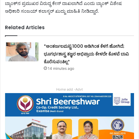
ಬ್ಯಾಂಕ್​​ನ ಪ್ರಮುಖರ ವಿರುದ್ಧ ಕೇಸ್​​​ ದಾಖಲಾಗಿದೆ ಎಂದು ಬ್ಯಾಂಕ್ ವಿಶೇಷ
ಅಧಿಕಾರಿ ಸಂಜಯ್ ಕಲಾಸ್ಕರ್ ಖುದ್ದು ಮಾಹಿತಿ ನೀಡಿದ್ದಾರೆ.
Related Articles
*ಅಂತರ್ಜಲಮಟ್ಟ 1000 ಅಡಿಗಿಂತ ಕೆಳಗೆ ಹೋಗಿದೆ;
ಭೂಗರ್ಭಶಾಸ್ತ್ರ ತಜ್ಞರ ಅಭಿಪ್ರಾಯ ಕೇಳದೇ ಕೊಳವೆ ಬಾವಿ
ಕೊರೆಸುವಂತಿಲ್ಲ*
14 minutes ago
Home add -Advt