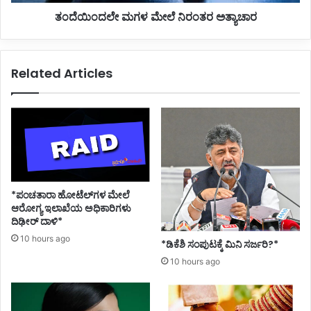
ಮೇ
ತಂದೆಯಿಂದಲೇ ಮಗಳ ಮೇಲೆ ನಿರಂತರ ಅತ್ಯಾಚಾರ
ಲೆ
ನಿ
ರಂ
ತ
Related Articles
ರ
ಅ
ತ್
ಯಾ
ಚಾ
ರ
*ಪಂಚತಾರಾ ಹೋಟೆಲ್‌ಗಳ ಮೇಲೆ
ಆರೋಗ್ಯ ಇಲಾಖೆಯ ಅಧಿಕಾರಿಗಳು
ದಿಢೀರ್ ದಾಳಿ*
10 hours ago
*ಡಿಕೆಶಿ ಸಂಪುಟಕ್ಕೆ ಮಿನಿ ಸರ್ಜರಿ?*
10 hours ago