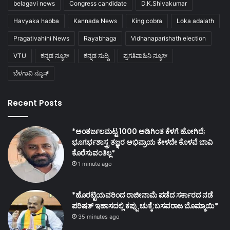
belagavi news
Congress candidate
D.K.Shivakumar
Havyaka habba
Kannada News
King cobra
Loka adalath
Pragativahini News
Rayabhaga
Vidhanaparishath election
VTU
ಕನ್ನಡ ನ್ಯೂಸ್
ಕನ್ನಡ ಸುದ್ದಿ
ಪ್ರಗತಿವಾಹಿನಿ ನ್ಯೂಸ್
ಬೆಳಗಾವಿ ನ್ಯೂಸ್
Recent Posts
*ಅಂತರ್ಜಲಮಟ್ಟ 1000 ಅಡಿಗಿಂತ ಕೆಳಗೆ ಹೋಗಿದೆ;
ಭೂಗರ್ಭಶಾಸ್ತ್ರ ತಜ್ಞರ ಅಭಿಪ್ರಾಯ ಕೇಳದೇ ಕೊಳವೆ ಬಾವಿ
ಕೊರೆಸುವಂತಿಲ್ಲ*
1 minute ago
*ಹೊರಟ್ಟಿಯವರಿಂದ ರಾಜೀನಾಮೆ ಪಡೆದ ಸರ್ಕಾರದ ನಡೆ
ಪರಿಷತ್ ಇಹಾಸದಲ್ಲಿ ಕಪ್ಪು ಚುಕ್ಕೆ:ಬಸವರಾಜ ಬೊಮ್ಮಾಯಿ*
35 minutes ago