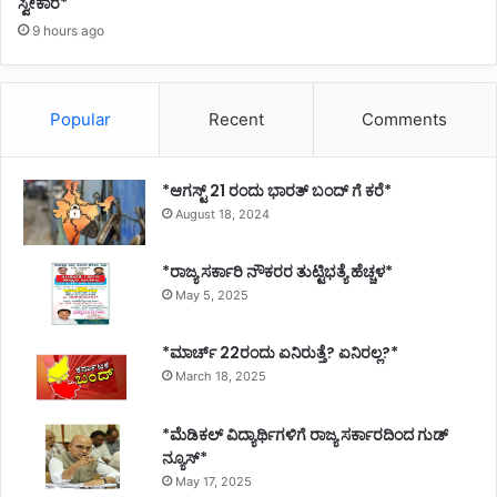
ಸ್ವೀಕಾರ*
9 hours ago
Popular
Recent
Comments
*ಆಗಸ್ಟ್ 21 ರಂದು ಭಾರತ್‌ ಬಂದ್‌ ಗೆ ಕರೆ*
August 18, 2024
*ರಾಜ್ಯ ಸರ್ಕಾರಿ ನೌಕರರ ತುಟ್ಟಿಭತ್ಯೆ ಹೆಚ್ಚಳ*
May 5, 2025
*ಮಾರ್ಚ್ 22ರಂದು ಏನಿರುತ್ತೆ? ಏನಿರಲ್ಲ?*
March 18, 2025
*ಮೆಡಿಕಲ್ ವಿದ್ಯಾರ್ಥಿಗಳಿಗೆ ರಾಜ್ಯ ಸರ್ಕಾರದಿಂದ ಗುಡ್
ನ್ಯೂಸ್*
May 17, 2025