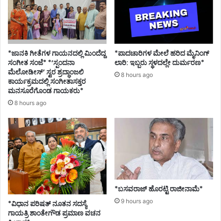
*ಜಾನಕಿ ಗೀತೆಗಳ ಗಾಯನದಲ್ಲಿ ಮಿಂದೆದ್ದ
*ಪಾದಚಾರಿಗಳ ಮೇಲೆ ಹರಿದ ಮೈನಿಂಗ್
ಸಂಗೀತ ಸಂಜೆ* *‘ಸ್ಪಂದನಾ
ಲಾರಿ: ಇಬ್ಬರು ಸ್ಥಳದಲ್ಲೇ ದುರ್ಮರಣ*
ಮೆಲೋಡೀಸ್’ ಸ್ವರ ಶ್ರದ್ಧಾಂಜಲಿ
8 hours ago
ಕಾರ್ಯಕ್ರಮದಲ್ಲಿ ಸಂಗೀತಾಸಕ್ತರ
ಮನಸೂರೆಗೊಂಡ ಗಾಯಕರು*
8 hours ago
*ಬಸವರಾಜ್ ಹೊರಟ್ಟಿ ರಾಜೀನಾಮೆ*
9 hours ago
*ವಿಧಾನ ಪರಿಷತ್ ನೂತನ ಸದಸ್ಯೆ
ಗಾಯತ್ರಿ ಶಾಂತೇಗೌಡ ಪ್ರಮಾಣ ವಚನ