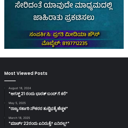
Most Viewed Posts
August 18, 2024
*ಆಗಸ್ಟ್ 21 ರಂದು ಭಾರತ್‌ ಬಂದ್‌ ಗೆ ಕರೆ*
May 5, 2025
*ರಾಜ್ಯ ಸರ್ಕಾರಿ ನೌಕರರ ತುಟ್ಟಿಭತ್ಯೆ ಹೆಚ್ಚಳ*
March 18, 2025
*ಮಾರ್ಚ್ 22ರಂದು ಏನಿರುತ್ತೆ? ಏನಿರಲ್ಲ?*