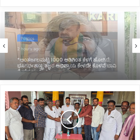
Politics
3 hours ago
*ಹೊರಟ್ಟಿಯವರಿಂದ ರಾಜೀನಾಮೆ ಪಡೆದ ಸರ್ಕಾರದ ನಡೆ
ಪರಿಷತ್ ಇಹಾಸದಲ್ಲಿ ಕಪ್ಪು ಚುಕ್ಕೆ:ಬಸವರಾಜ ಬೊಮ್ಮಾಯಿ*
*ದೇವಸ್ಥಾನ
ಸಮಿತಿಗೆ
10
ಲಕ್ಷ
ರೂ.
ಚೆಕ್
ಹಸ್ತಾಂತರ*