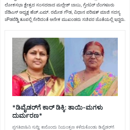
ಲೋಕಸಭಾ ಕ್ಷೇತ್ರದ ಸಂಸದರಾದ ಮಲ್ಲೇಶ್ ಬಾಬು, ಗ್ರೇಟರ್ ಬೆಂಗಳೂರು
ಜೆಡಿಎಸ್ ಅಧ್ಯಕ್ಷ ಹೆಚ್.ಎಮ್. ರಮೇಶ ಗೌಡ, ವಿಧಾನ ಪರಿಷತ್ ಮಾಜಿ ಸದಸ್ಯ
ಚೌಡರೆಡ್ಡಿ ತೂಪಲ್ಲಿ ಸೇರಿದಂತೆ ಅನೇಕ ಮುಖಂಡರು ಸಚಿವರ ಜೊತೆಯಲ್ಲಿ ಇದ್ದರು.