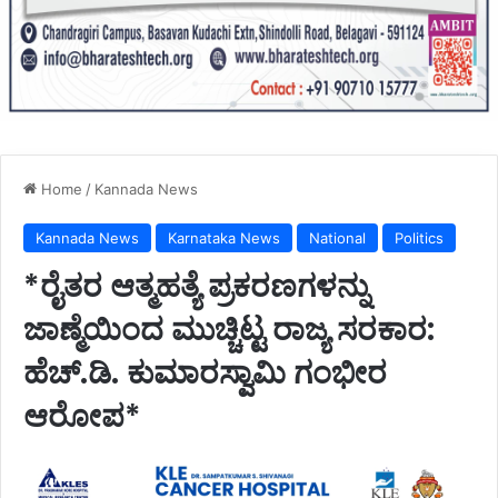
Home
/
Kannada News
Kannada News
Karnataka News
National
Politics
*ರೈತರ ಆತ್ಮಹತ್ಯೆ ಪ್ರಕರಣಗಳನ್ನು
ಜಾಣ್ಮೆಯಿಂದ ಮುಚ್ಚಿಟ್ಟ ರಾಜ್ಯ ಸರಕಾರ:
ಹೆಚ್.ಡಿ. ಕುಮಾರಸ್ವಾಮಿ ಗಂಭೀರ
ಆರೋಪ*