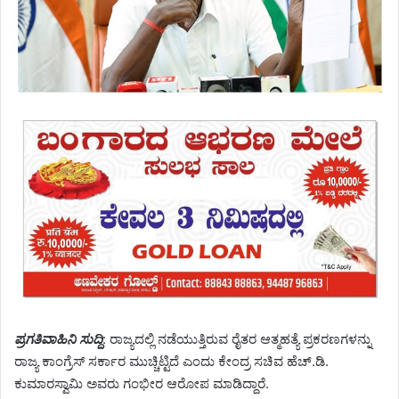
ಪ್ರಗತಿವಾಹಿನಿ ಸುದ್ದಿ
: ರಾಜ್ಯದಲ್ಲಿ ನಡೆಯುತ್ತಿರುವ ರೈತರ ಆತ್ಮಹತ್ಯೆ ಪ್ರಕರಣಗಳನ್ನು
ರಾಜ್ಯ ಕಾಂಗ್ರೆಸ್ ಸರ್ಕಾರ ಮುಚ್ಚಿಟ್ಟಿದೆ ಎಂದು ಕೇಂದ್ರ ಸಚಿವ ಹೆಚ್.ಡಿ.
ಕುಮಾರಸ್ವಾಮಿ ಅವರು ಗಂಭೀರ ಆರೋಪ ಮಾಡಿದ್ದಾರೆ.