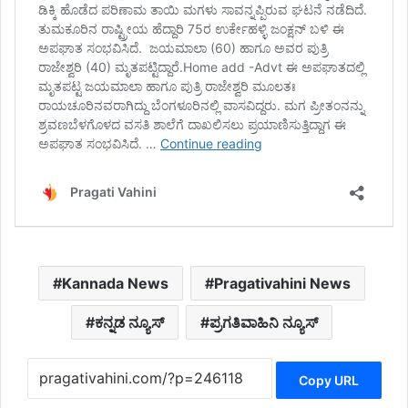
Kannada News
Pragativahini News
ಕನ್ನಡ ನ್ಯೂಸ್
ಪ್ರಗತಿವಾಹಿನಿ ನ್ಯೂಸ್
Copy URL