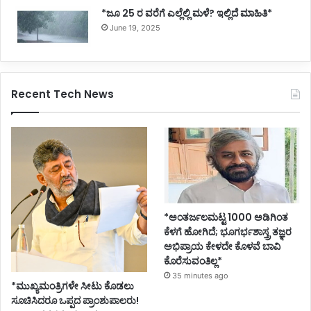
*ಜೂ 25 ರ ವರೆಗೆ ಎಲ್ಲೆಲ್ಲಿ ಮಳೆ? ಇಲ್ಲಿದೆ ಮಾಹಿತಿ*
June 19, 2025
Recent Tech News
*ಅಂತರ್ಜಲಮಟ್ಟ 1000 ಅಡಿಗಿಂತ
ಕೆಳಗೆ ಹೋಗಿದೆ; ಭೂಗರ್ಭಶಾಸ್ತ್ರ ತಜ್ಞರ
ಅಭಿಪ್ರಾಯ ಕೇಳದೇ ಕೊಳವೆ ಬಾವಿ
ಕೊರೆಸುವಂತಿಲ್ಲ*
35 minutes ago
*ಮುಖ್ಯಮಂತ್ರಿಗಳೇ ಸೀಟು ಕೊಡಲು
ಸೂಚಿಸಿದರೂ ಒಪ್ಪದ ಪ್ರಾಂಶುಪಾಲರು!