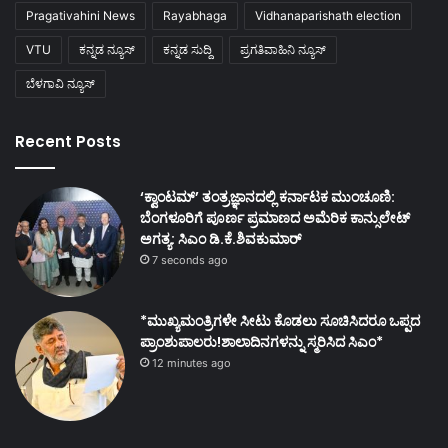
Pragativahini News
Rayabhaga
Vidhanaparishath election
VTU
ಕನ್ನಡ ನ್ಯೂಸ್
ಕನ್ನಡ ಸುದ್ದಿ
ಪ್ರಗತಿವಾಹಿನಿ ನ್ಯೂಸ್
ಬೆಳಗಾವಿ ನ್ಯೂಸ್
Recent Posts
‘ಕ್ವಾಂಟಮ್’ ತಂತ್ರಜ್ಞಾನದಲ್ಲಿ ಕರ್ನಾಟಕ ಮುಂಚೂಣಿ:
ಬೆಂಗಳೂರಿಗೆ ಪೂರ್ಣ ಪ್ರಮಾಣದ ಅಮೆರಿಕ ಕಾನ್ಸುಲೇಟ್
ಅಗತ್ಯ: ಸಿಎಂ ಡಿ.ಕೆ.ಶಿವಕುಮಾರ್
7 seconds ago
*ಮುಖ್ಯಮಂತ್ರಿಗಳೇ ಸೀಟು ಕೊಡಲು ಸೂಚಿಸಿದರೂ ಒಪ್ಪದ
ಪ್ರಾಂಶುಪಾಲರು!ಶಾಲಾದಿನಗಳನ್ನು ಸ್ಮರಿಸಿದ ಸಿಎಂ*
12 minutes ago