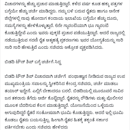
ವಿಚಾರಗಳನ್ನು ಹೆಚ್ಚು ಪ್ರಚಾರ ಮಾಡುತ್ತಿದ್ದಾರೆ. ಕಳೆದ ವರ್ಷ ಕೂಡ ಹಕ್ಕು ಪತ್ರಗಳ
ಬಗ್ಗೆಯೇ ಹೆಚ್ಚು ಚರ್ಚೆ ಮಾಡಿದ್ದರು. ನಮ್ಮ ಬಳಿ ಬರುವ ರೈತರು ಹಾಗೂ ಅನೇಕ
ಜಿಲ್ಲೆಗಳಲ್ಲಿ ನಾವು ಹೋದಾಗ ಕಂದಾಯ ಇಲಾಖೆಯ ಬಗ್ಗೆಯೇ ಹೆಚ್ಚು ದೂರು,
ಸಮಸ್ಯೆಗಳನ್ನು ಹೇಳಿಕೊಳ್ಳುತ್ತಾರೆ. 6ನೇ ಗ್ಯಾರಂಟಿಯಾಗಿ ಭೂ ಗ್ಯಾರಂಟಿ
ಕೊಡುತ್ತಿದ್ದೇವೆ ಎಂದು ಇವರು ಪುಕ್ಕಟೆ ಪ್ರಚಾರ ಪಡೆಯುತ್ತಿದ್ದಾರೆ. ಆದರೆ ರಾಜ್ಯದಲ್ಲಿ
ನಡೆಯುತ್ತಿರುವ ಸರಣಿ ರೈತ ಆತ್ಮಹತ್ಯೆ ಪ್ರಕರಣಗಳು ಇವರ ಯೋಗ್ಯತೆಯನ್ನು ಸಾರಿ
ಸಾರಿ ಸಾರಿ ಹೇಳುತ್ತಿವೆ ಎಂದು ಸಚಿವರು ಅಕ್ರೋಶ ವ್ಯಕ್ತಪಡಿಸಿದರು.
ಬಿಡದಿ ಟೌನ್ ಶಿಪ್ ಬಗ್ಗೆ ಚರ್ಚೆಗೆ ಸಿದ್ದ
ಬಿಡದಿ ಟೌನ್ ಶಿಪ್ ವಿಚಾರವಾಗಿ ಚರ್ಚೆಗೆ ಪಂಥಾಹ್ವಾನ ನೀಡಿರುವ ರಾಜ್ಯದ ಉಪ
ಮುಖ್ಯಮಂತ್ರಿಯ ಸವಾಲನ್ನು ಸ್ವೀಕರಿಸಿದ ಕೇಂದ್ರ ಸಚಿವರು, ಚರ್ಚೆ ಮಾಡಲು
ತಯಾರ್ ಇದ್ದೇನೆ. ಎಲ್ಲಿಗೆ ಬೇಕಾದರೂ ಬರಲಿ. ಬಿಡದಿಯಲ್ಲಿ ಮೂರೂವರೆ ಸಾವಿರ
ಜನ ತಕರಾರು ತೆಗೆದು ಅರ್ಜಿ ಕೊಟ್ಟಿದ್ದಾರೆ. ರೈತರನ್ನು ರೌಡಿಗಳು ಮತ್ತು ಪೊಲೀಸರ
ಮೂಲಕ ಬೆದರಿಸುವ ಕೆಲಸ ಮಾಡುತ್ತಿದ್ದಾರೆ. ಯೋಜನೆಯಿಂದ ಒಳ್ಳೆಯದು
ಆಗುವುದಿದ್ದರೆ ರೈತರೆ ಸಂತೋಷವಾಗಿ ಭೂಮಿ ಕೊಡುತ್ತಿದ್ದರು. ಆದರೆ ಇಲ್ಲಿ ಭೂಮಿ
ಕೊಡಲು ರೈತರು ಬಯಸುತ್ತಿಲ್ಲ. ಹೀಗಾಗಿ ರೈತರ ಹಿತಕ್ಕೆ ತಕ್ಕಂತೆ ಸರ್ಕಾರ
ವರ್ತಿಸಬೇಕು ಎಂದು ಸಚಿವರು ಹೇಳಿದರು