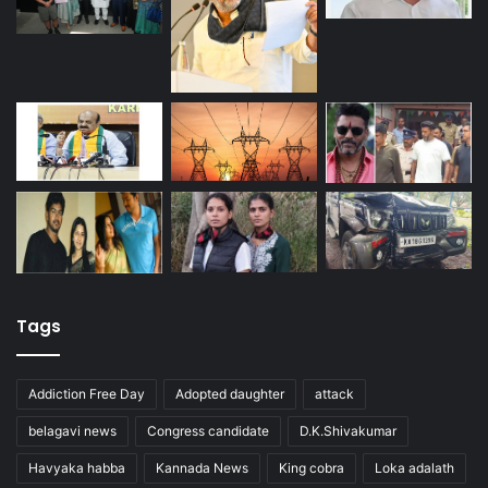
Tags
Addiction Free Day
Adopted daughter
attack
belagavi news
Congress candidate
D.K.Shivakumar
Havyaka habba
Kannada News
King cobra
Loka adalath