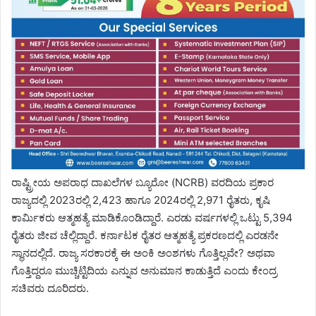
ರಾಷ್ಟ್ರೀಯ ಅಪರಾಧ ದಾಖಲೆಗಳ ಬ್ಯೂರೋ (NCRB) ವರದಿಯ ಪ್ರಕಾರ
ರಾಜ್ಯದಲ್ಲಿ 2023ರಲ್ಲಿ 2,423 ಹಾಗೂ 2024ರಲ್ಲಿ 2,971 ರೈತರು, ಕೃಷಿ
ಕಾರ್ಮಿಕರು ಆತ್ಮಹತ್ಯೆ ಮಾಡಿಕೊಂಡಿದ್ದಾರೆ. ಎರಡು ವರ್ಷಗಳಲ್ಲಿ ಒಟ್ಟು 5,394
ರೈತರು ಜೀವ ಚೆಲ್ಲಿದ್ದಾರೆ. ಕರ್ನಾಟಕ ರೈತರ ಆತ್ಮಹತ್ಯೆ ಪ್ರಕರಣದಲ್ಲಿ ಎರಡನೇ
ಸ್ಥಾನದಲ್ಲಿದೆ. ರಾಜ್ಯ ಸರಕಾರಕ್ಕೆ ಈ ಅಂಕಿ ಅಂಶಗಳು ಗೊತ್ತಿಲ್ಲವೇ? ಅಥವಾ
ಗೊತ್ತಿದ್ದರೂ ಮುಚ್ಚಿಟ್ಟಿದಿಯ ಎನ್ನುವ ಅನುಮಾನ ಕಾಡುತ್ತಿದೆ ಎಂದು ಕೇಂದ್ರ
ಸಚಿವರು ದೂರಿದರು.