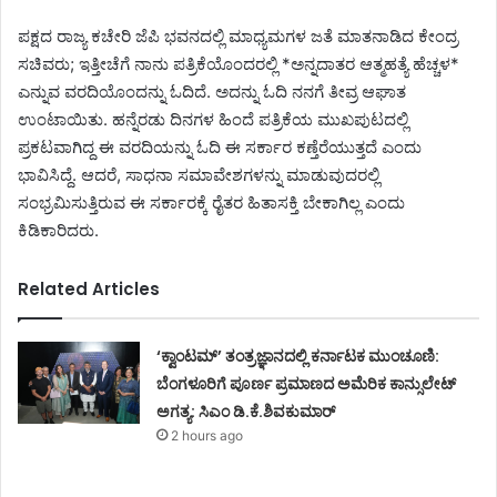
ಪಕ್ಷದ ರಾಜ್ಯ ಕಚೇರಿ ಜೆಪಿ ಭವನದಲ್ಲಿ ಮಾಧ್ಯಮಗಳ ಜತೆ ಮಾತನಾಡಿದ ಕೇಂದ್ರ
ಸಚಿವರು; ಇತ್ತೀಚೆಗೆ ನಾನು ಪತ್ರಿಕೆಯೊಂದರಲ್ಲಿ *ಅನ್ನದಾತರ ಆತ್ಮಹತ್ಯೆ ಹೆಚ್ಚಳ*
ಎನ್ನುವ ವರದಿಯೊಂದನ್ನು ಓದಿದೆ. ಅದನ್ನು ಓದಿ ನನಗೆ ತೀವ್ರ ಆಘಾತ
ಉಂಟಾಯಿತು. ಹನ್ನೆರಡು ದಿನಗಳ ಹಿಂದೆ ಪತ್ರಿಕೆಯ ಮುಖಪುಟದಲ್ಲಿ
ಪ್ರಕಟವಾಗಿದ್ದ ಈ ವರದಿಯನ್ನು ಓದಿ ಈ ಸರ್ಕಾರ ಕಣ್ತೆರೆಯುತ್ತದೆ ಎಂದು
ಭಾವಿಸಿದ್ದೆ. ಆದರೆ, ಸಾಧನಾ ಸಮಾವೇಶಗಳನ್ನು ಮಾಡುವುದರಲ್ಲಿ
ಸಂಭ್ರಮಿಸುತ್ತಿರುವ ಈ ಸರ್ಕಾರಕ್ಕೆ ರೈತರ ಹಿತಾಸಕ್ತಿ ಬೇಕಾಗಿಲ್ಲ ಎಂದು
ಕಿಡಿಕಾರಿದರು.
Related Articles
‘ಕ್ವಾಂಟಮ್’ ತಂತ್ರಜ್ಞಾನದಲ್ಲಿ ಕರ್ನಾಟಕ ಮುಂಚೂಣಿ:
ಬೆಂಗಳೂರಿಗೆ ಪೂರ್ಣ ಪ್ರಮಾಣದ ಅಮೆರಿಕ ಕಾನ್ಸುಲೇಟ್
ಅಗತ್ಯ: ಸಿಎಂ ಡಿ.ಕೆ.ಶಿವಕುಮಾರ್
2 hours ago