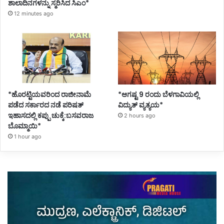
ಶಾಲಾದಿನಗಳನ್ನು ಸ್ಮರಿಸಿದ ಸಿಎಂ*
12 minutes ago
*ಹೊರಟ್ಟಿಯವರಿಂದ ರಾಜೀನಾಮೆ
*ಆಗಷ್ಟ 9 ರಂದು ಬೆಳಗಾವಿಯಲ್ಲಿ
ಪಡೆದ ಸರ್ಕಾರದ ನಡೆ ಪರಿಷತ್
ವಿದ್ಯುತ್ ವ್ಯತ್ಯಯ*
ಇಹಾಸದಲ್ಲಿ ಕಪ್ಪು ಚುಕ್ಕೆ:ಬಸವರಾಜ
2 hours ago
ಬೊಮ್ಮಾಯಿ*
1 hour ago