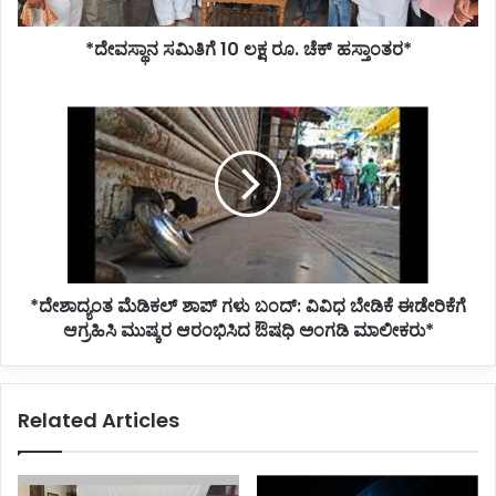
*ದೇವಸ್ಥಾನ ಸಮಿತಿಗೆ 10 ಲಕ್ಷ ರೂ. ಚೆಕ್ ಹಸ್ತಾಂತರ*
*ದೇಶಾದ್ಯಂತ
ಮೆಡಿಕಲ್
ಶಾಪ್
ಗಳು
ಬಂದ್:
ವಿವಿಧ
ಬೇಡಿಕೆ
ಈಡೇರಿಕೆಗೆ
ಆಗ್ರಹಿಸಿ
*ದೇಶಾದ್ಯಂತ ಮೆಡಿಕಲ್ ಶಾಪ್ ಗಳು ಬಂದ್: ವಿವಿಧ ಬೇಡಿಕೆ ಈಡೇರಿಕೆಗೆ
ಮುಷ್ಕರ
ಆರಂಭಿಸಿದ
ಆಗ್ರಹಿಸಿ ಮುಷ್ಕರ ಆರಂಭಿಸಿದ ಔಷಧಿ ಅಂಗಡಿ ಮಾಲೀಕರು*
ಔಷಧಿ
ಅಂಗಡಿ
ಮಾಲೀಕರು*
Related Articles