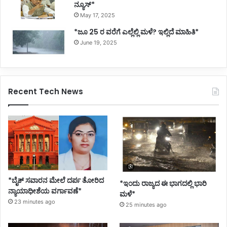
ನ್ಯೂಸ್*
May 17, 2025
*ಜೂ 25 ರ ವರೆಗೆ ಎಲ್ಲೆಲ್ಲಿ ಮಳೆ? ಇಲ್ಲಿದೆ ಮಾಹಿತಿ*
June 19, 2025
Recent Tech News
*ಬೈಕ್ ಸವಾರನ ಮೇಲೆ ದರ್ಪ ತೋರಿದ
*ಇಂದು ರಾಜ್ಯದ ಈ ಭಾಗದಲ್ಲಿ ಭಾರಿ
ನ್ಯಾಯಾಧೀಶೆಯ ವರ್ಗಾವಣೆ*
ಮಳೆ*
23 minutes ago
25 minutes ago