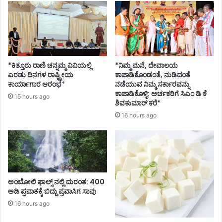
u
ರೈ
i
ತ
d
ಸಂ
a
ಘ
t
ಟ
e
ನೆ
*ಕಿತ್ತೂರು ರಾಣಿ ಚನ್ನಮ್ಮ ವಿವಿಯಲ್ಲಿ
*ನಿಮ್ಮ ಮನೆ, ದೇವಾಲಯ
S
ಯಿಂ
ಎರಡು ದಿನಗಳ ರಾಷ್ಟ್ರೀಯ
ಕಾಪಾಡಿಕೊಂಡಂತೆ, ನುಡಿದಂತೆ
a
ದ
ಕಾರ್ಯಾಗಾರ ಆರಂಭ*
ನಡೆಯುವ ನಿಮ್ಮ ಸರ್ಕಾರವನ್ನು
n
ಪ
ಕಾಪಾಡಿಕೊಳ್ಳಿ: ಅರ್ಚಕರಿಗೆ ಸಿಎಂ ಡಿ ಕೆ
15 hours ago
g
ತ್
ಶಿವಕುಮಾರ್ ಕರೆ*
o
ರಿ
16 hours ago
l
ಭ
l
ಟ
i
ನೆ
R
a
y
ಅಂಬೋಲಿ ಫಾಲ್ಸ್ ನಲ್ಲಿ ದುರಂತ: 400
a
ಅಡಿ ಪ್ರಪಾತಕ್ಕೆ ಬಿದ್ದು ಪ್ರವಾಸಿಗ ಸಾವು
n
16 hours ago
n
a