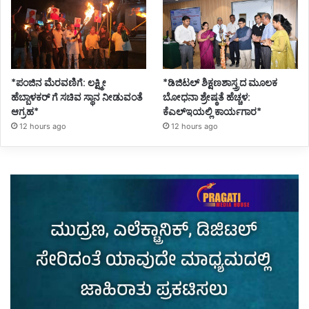
*ಪಂಜಿನ ಮೆರವಣಿಗೆ: ಲಕ್ಷ್ಮೀ
*ಡಿಜಿಟಲ್ ಶಿಕ್ಷಣಶಾಸ್ತ್ರದ ಮೂಲಕ
ಹೆಬ್ಬಾಳಕರ್ ಗೆ ಸಚಿವ ಸ್ಥಾನ ನೀಡುವಂತೆ
ಬೋಧನಾ ಶ್ರೇಷ್ಠತೆ ಹೆಚ್ಚಳ:
ಆಗ್ರಹ*
ಕೆಎಲ್ಇಯಲ್ಲಿ ಕಾರ್ಯಗಾರ*
12 hours ago
12 hours ago