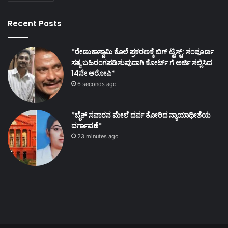
Recent Posts
*ರೇಣುಕಾಸ್ವಾಮಿ ಕೊಲೆ ಪ್ರಕರಣಕ್ಕೆ ಬಿಗ್ ಟ್ವಿಸ್ಟ್: ಸಂಪೂರ್ಣ
ಸತ್ಯ ಬಹಿರಂಗಪಡಿಸುವುದಾಗಿ ಕೋರ್ಟ್ ಗೆ ಅರ್ಜಿ ಸಲ್ಲಿಸಿದ
14ನೇ ಆರೋಪಿ*
6 seconds ago
*ಬೈಕ್ ಸವಾರನ ಮೇಲೆ ದರ್ಪ ತೋರಿದ ನ್ಯಾಯಾಧೀಶೆಯ
ವರ್ಗಾವಣೆ*
23 minutes ago