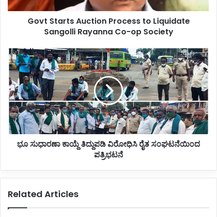
t
Govt Starts Auction Process to Liquidate
s
Sangolli Rayanna Co-op Society
A
u
c
ಭೂ
t
ಸು
i
ಧಾ
o
ರ
n
ಣಾ
P
ಕಾ
r
ಯ್
o
ದೆ
c
ತಿ
e
ಭೂ ಸುಧಾರಣಾ ಕಾಯ್ದೆ ತಿದ್ದುಪಡಿ ವಿರೋಧಿಸಿ ರೈತ ಸಂಘಟನೆಯಿಂದ
ದ್
s
ಪತ್ರಿಭಟನೆ
ದು
s
ಪ
t
ಡಿ
o
ವಿ
Related Articles
L
ರೋ
i
ಧಿ
q
ಸಿ