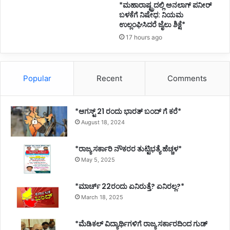
C
*ಮಹಾರಾಷ್ಟ್ರದಲ್ಲಿ ಅನಲಾಗ್ ಪನೀರ್
ಬಳಕೆಗೆ ನಿಷೇಧ: ನಿಯಮ
o
ಉಲ್ಲಂಘಿಸಿದರೆ ಜೈಲು ಶಿಕ್ಷೆ*
-
o
17 hours ago
p
S
o
Popular
Recent
Comments
c
i
e
*ಆಗಸ್ಟ್ 21 ರಂದು ಭಾರತ್‌ ಬಂದ್‌ ಗೆ ಕರೆ*
t
y
August 18, 2024
*ರಾಜ್ಯ ಸರ್ಕಾರಿ ನೌಕರರ ತುಟ್ಟಿಭತ್ಯೆ ಹೆಚ್ಚಳ*
May 5, 2025
*ಮಾರ್ಚ್ 22ರಂದು ಏನಿರುತ್ತೆ? ಏನಿರಲ್ಲ?*
March 18, 2025
*ಮೆಡಿಕಲ್ ವಿದ್ಯಾರ್ಥಿಗಳಿಗೆ ರಾಜ್ಯ ಸರ್ಕಾರದಿಂದ ಗುಡ್