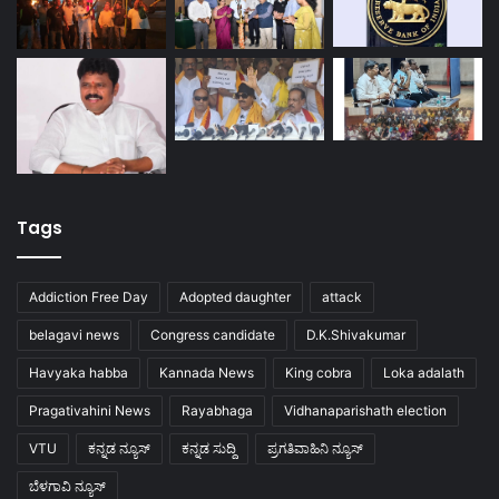
Tags
Addiction Free Day
Adopted daughter
attack
belagavi news
Congress candidate
D.K.Shivakumar
Havyaka habba
Kannada News
King cobra
Loka adalath
Pragativahini News
Rayabhaga
Vidhanaparishath election
VTU
ಕನ್ನಡ ನ್ಯೂಸ್
ಕನ್ನಡ ಸುದ್ದಿ
ಪ್ರಗತಿವಾಹಿನಿ ನ್ಯೂಸ್
ಬೆಳಗಾವಿ ನ್ಯೂಸ್