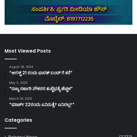
Most Viewed Posts
August 18, 2024
*ಆಗಸ್ಟ್ 21 ರಂದು ಭಾರತ್‌ ಬಂದ್‌ ಗೆ ಕರೆ*
May 5, 2025
*ರಾಜ್ಯ ಸರ್ಕಾರಿ ನೌಕರರ ತುಟ್ಟಿಭತ್ಯೆ ಹೆಚ್ಚಳ*
March 18, 2025
*ಮಾರ್ಚ್ 22ರಂದು ಏನಿರುತ್ತೆ? ಏನಿರಲ್ಲ?*
Categories