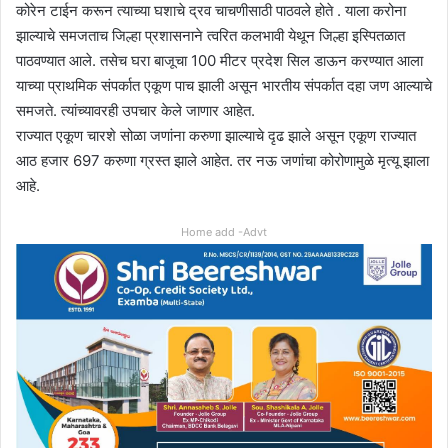
कोरेन टाईन करून त्याच्या घशाचे द्रव चाचणीसाठी पाठवले होते . याला करोना
झाल्याचे समजताच जिल्हा प्रशासनाने त्वरित कलभावी येथून जिल्हा इस्पितळात
पाठवण्यात आले. तसेच घरा बाजूचा 100 मीटर प्रदेश सिल डाऊन करण्यात आला
याच्या प्राथमिक संपर्कात एकूण पाच झाली असून भारतीय संपर्कात दहा जण आल्याचे
समजते. त्यांच्यावरही उपचार केले जाणार आहेत.
राज्यात एकूण चारशे सोळा जणांना करुणा झाल्याचे दृढ झाले असून एकूण राज्यात
आठ हजार 697 करुणा ग्रस्त झाले आहेत. तर नऊ जणांचा कोरोणामुळे मृत्यू झाला
आहे.
Home add -Advt