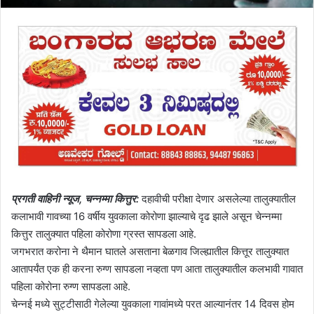
प्रगती वाहिनी न्यूज, चन्नम्मा कित्तुर:
दहावीची परीक्षा देणार असलेल्या तालुक्यातील
कलाभावी गावच्या 16 वर्षीय युवकाला कोरोणा झाल्याचे दृढ झाले असून चेन्नम्मा
कित्तुर तालुक्यात पहिला कोरोणा ग्रस्त सापडला आहे.
जगभरात करोना ने थैमान घातले असताना बेळगाव जिल्ह्यातील कित्तूर तालुक्यात
आतापर्यंत एक ही करना रुग्ण सापडला नव्हता पण आता तालुक्यातील कलभावी गावात
पहिला कोरोना रुग्ण सापडला आहे.
चेन्नई मध्ये सुट्टीसाठी गेलेल्या युवकाला गावांमध्ये परत आल्यानंतर 14 दिवस होम