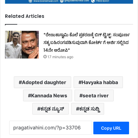
Related Articles
*ರೇಣುಕಾಸ್ವಾಮಿ ಕೊಲೆ ಪ್ರಕರಣಕ್ಕೆ ಬಿಗ್ ಟ್ವಿಸ್ಟ್: ಸಂಪೂರ್ಣ
ಸತ್ಯ ಬಹಿರಂಗಪಡಿಸುವುದಾಗಿ ಕೋರ್ಟ್ ಗೆ ಅರ್ಜಿ ಸಲ್ಲಿಸಿದ
14ನೇ ಆರೋಪಿ*
17 minutes ago
Adopted daughter
Havyaka habba
Kannada News
seeta river
ಕನ್ನಡ ನ್ಯೂಸ್
ಕನ್ನಡ ಸುದ್ದಿ
Copy URL