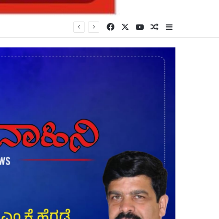
Facebook
X
YouTube
Random Article
Sidebar