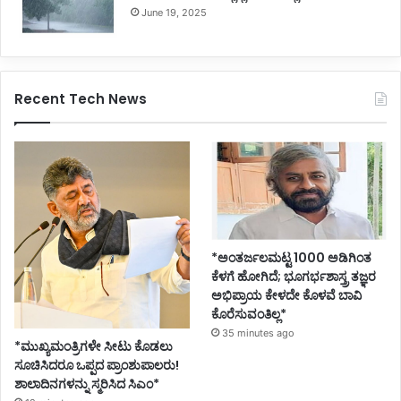
June 19, 2025
Recent Tech News
*ಅಂತರ್ಜಲಮಟ್ಟ 1000 ಅಡಿಗಿಂತ
ಕೆಳಗೆ ಹೋಗಿದೆ; ಭೂಗರ್ಭಶಾಸ್ತ್ರ ತಜ್ಞರ
ಅಭಿಪ್ರಾಯ ಕೇಳದೇ ಕೊಳವೆ ಬಾವಿ
ಕೊರೆಸುವಂತಿಲ್ಲ*
35 minutes ago
*ಮುಖ್ಯಮಂತ್ರಿಗಳೇ ಸೀಟು ಕೊಡಲು
ಸೂಚಿಸಿದರೂ ಒಪ್ಪದ ಪ್ರಾಂಶುಪಾಲರು!
ಶಾಲಾದಿನಗಳನ್ನು ಸ್ಮರಿಸಿದ ಸಿಎಂ*