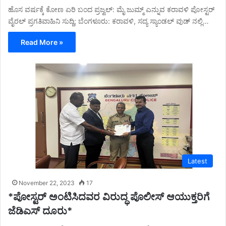
ಹೊಸ ವರ್ಷಕ್ಕೆ ಕೋಣ ಏರಿ ಬಂದ ಪ್ರಜ್ವಲ್: ಮೈ ಜುಮ್ಮ್ ಎನ್ನುವ ಕರಾವಳಿ ಪೋಸ್ಟರ್
ವೈರಲ್ ಪ್ರಗತಿವಾಹಿನಿ ಸುದ್ದಿ; ಬೆಂಗಳೂರು: ಕರಾವಳಿ, ಸದ್ಯ ಸ್ಯಾಂಡಲ್ ವುಡ್ ನಲ್ಲಿ…
Read More »
Latest
November 22, 2023
17
*ಪೋಸ್ಟರ್ ಅಂಟಿಸಿದವರ ವಿರುದ್ಧ ಪೊಲೀಸ್ ಆಯುಕ್ತರಿಗೆ
ಜೆಡಿಎಸ್ ದೂರು*