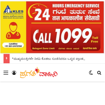
*ಮುಖ್ಯಮಂತ್ರಿಗಳೇ ಸೀಟು ಕೊಡಲು ಸೂಚಿಸಿದರೂ ಒಪ್ಪದ ಪ್ರಾಂಶುಪಾಲರು!ಶಾಲಾದಿನಗಳನ್ನು ಸ್ಮರಿಸಿದ ಸಿಎಂ*
Menu
Log In
Switch
S