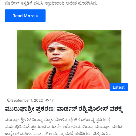
ಪೊಲೀಸ್ ಕಸ್ಟಡಿಗೆ ವಹಿಸಿ ನ್ಯಾಯಾಲಯ ಆದೇಶ ಹೊರಡಿಸಿದೆ.
Read More »
Latest
September 1, 2022
17
ಮುರುಘಾಶ್ರೀ ಪ್ರಕರಣ; ವಾರ್ಡನ್ ರಶ್ಮಿ ಪೊಲೀಸ್ ವಶಕ್ಕೆ
ಮುರುಘಾಶ್ರೀಗಳ ವಿರುದ್ಧ ಮಕ್ಕಳ ಮೇಲಿನ ಲೈಂಗಿಕ ದೌರ್ಜನ್ಯ ಪ್ರಕರಣಕ್ಕೆ
ಸಂಬಂಧಿಸಿದಂತೆ ಪ್ರಕರಣದ ಎರಡನೇ ಆರೋಪಿಯಾಗಿರುವ ಮುರುಘಾ ಮಠದ
ಹಾಸ್ಟೇಲ್ ಮಹಿಳಾ ವಾರ್ಡನ್ ಅವರನ್ನು ವಶಕ್ಕೆ ಪಡೆದಿರುವ ಚಿತ್ರದುರ್ಗ…