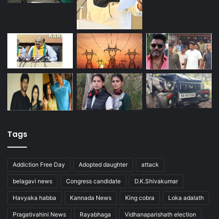
Tags
Addiction Free Day
Adopted daughter
attack
belagavi news
Congress candidate
D.K.Shivakumar
Havyaka habba
Kannada News
King cobra
Loka adalath
Pragativahini News
Rayabhaga
Vidhanaparishath election