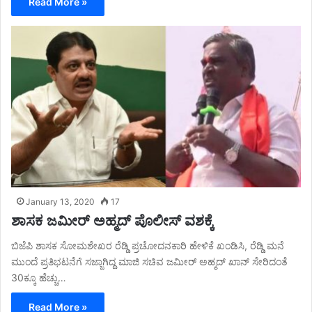
Read More »
January 13, 2020
17
ಶಾಸಕ ಜಮೀರ್ ಅಹ್ಮದ್ ಪೊಲೀಸ್ ವಶಕ್ಕೆ
ಬಿಜೆಪಿ ಶಾಸಕ ಸೋಮಶೇಖರ ರೆಡ್ಡಿ ಪ್ರಚೋದನಕಾರಿ ಹೇಳಿಕೆ ಖಂಡಿಸಿ, ರೆಡ್ಡಿ ಮನೆ
ಮುಂದೆ ಪ್ರತಿಭಟನೆಗೆ ಸಜ್ಜಾಗಿದ್ದ ಮಾಜಿ ಸಚಿವ ಜಮೀರ್ ಅಹ್ಮದ್ ಖಾನ್ ಸೇರಿದಂತೆ
30ಕ್ಕೂ ಹೆಚ್ಚು…
Read More »