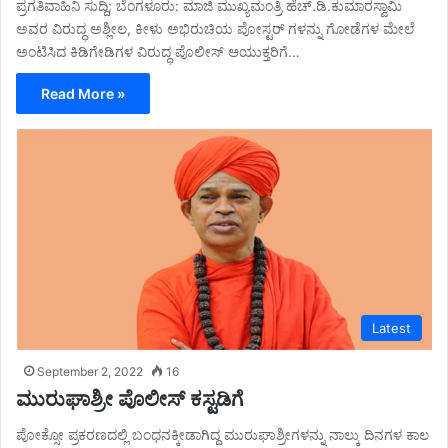
ಪ್ರಗತಿವಾಹಿನಿ ಸುದ್ದಿ; ಬೆಂಗಳೂರು: ಮಾಜಿ ಮುಖ್ಯಮಂತ್ರಿ ಹೆಚ್.ಡಿ.ಕುಮಾರಸ್ವಾಮಿ
ಅವರ ವಿರುದ್ಧ ಅಶ್ಲೀಲ, ಕೀಳು ಅಭಿರುಚಿಯ ಪೋಸ್ಟರ್ ಗಳನ್ನು ಗೋಡೆಗಳ ಮೇಲೆ
ಅಂಟಿಸಿದ ಕಿಡಿಗೇಡಿಗಳ ವಿರುದ್ಧ ಪೊಲೀಸ್ ಆಯುಕ್ತರಿಗೆ…
Read More »
Latest
September 2, 2022
16
ಮುರುಘಾಶ್ರೀ ಪೊಲೀಸ್ ಕಸ್ಟಡಿಗೆ
ಪೋಕ್ಸೋ ಪ್ರಕರಣದಲ್ಲಿ ಬಂಧನಕ್ಕೀಡಾಗಿದ್ದ ಮುರುಘಾಶ್ರೀಗಳನ್ನು ನಾಲ್ಕು ದಿನಗಳ ಕಾಲ