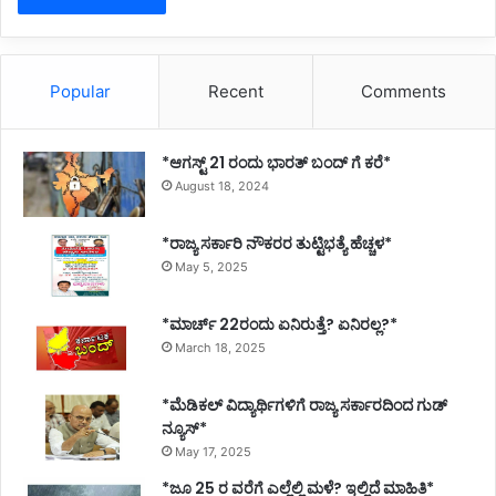
Popular
Recent
Comments
*ಆಗಸ್ಟ್ 21 ರಂದು ಭಾರತ್‌ ಬಂದ್‌ ಗೆ ಕರೆ*
August 18, 2024
*ರಾಜ್ಯ ಸರ್ಕಾರಿ ನೌಕರರ ತುಟ್ಟಿಭತ್ಯೆ ಹೆಚ್ಚಳ*
May 5, 2025
*ಮಾರ್ಚ್ 22ರಂದು ಏನಿರುತ್ತೆ? ಏನಿರಲ್ಲ?*
March 18, 2025
*ಮೆಡಿಕಲ್ ವಿದ್ಯಾರ್ಥಿಗಳಿಗೆ ರಾಜ್ಯ ಸರ್ಕಾರದಿಂದ ಗುಡ್
ನ್ಯೂಸ್*
May 17, 2025
*ಜೂ 25 ರ ವರೆಗೆ ಎಲ್ಲೆಲ್ಲಿ ಮಳೆ? ಇಲ್ಲಿದೆ ಮಾಹಿತಿ*