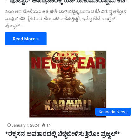
* ಪೋಸ್ಟರ್ ಅಪಪ್ರಚಾರಕ್ಕೆ ಹೆಚ್.ಡಿ.ಕುಮಾರಸ್ವಾಮಿ ಕಿಡಿ*
ಸಿಎಂ ಆದ ಮೇಲೆಯೂ ಆತ ಹಳೇ ಚಾಳಿ ಬಿಟ್ಟಿಲ್ಲ ಎಂದು ಡಿಕೆಶಿ ವಿರುದ್ಧ ಆಕ್ರೋಶ
ನಾವು ಬಿಡದಿ ರೈತರ ಪರ ಹೋರಾಟ ನಡೆಸುತ್ತಿದ್ದರೆ, ಇನ್ನೊಂದೆಡೆ ಕಾಂಗ್ರೆಸ್
ಪೋಸ್ಟರ್…
Read More »
Kannada News
January 1, 2024
14
*ರಕ್ಕಸನ ಅವತಾರದಲ್ಲಿ ಬೆಚ್ಚಿಬೀಳಿಸುತ್ತಿರೋ ಪ್ರಜ್ವಲ್*