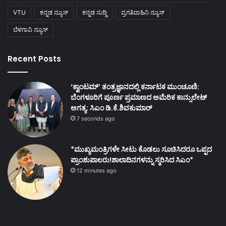
VTU
ಕನ್ನಡ ನ್ಯೂಸ್
ಕನ್ನಡ ಸುದ್ದಿ
ಪ್ರಗತಿವಾಹಿನಿ ನ್ಯೂಸ್
ಬೆಳಗಾವಿ ನ್ಯೂಸ್
Recent Posts
‘ಕ್ವಾಂಟಮ್’ ತಂತ್ರಜ್ಞಾನದಲ್ಲಿ ಕರ್ನಾಟಕ ಮುಂಚೂಣಿ:
ಬೆಂಗಳೂರಿಗೆ ಪೂರ್ಣ ಪ್ರಮಾಣದ ಅಮೆರಿಕ ಕಾನ್ಸುಲೇಟ್
ಅಗತ್ಯ: ಸಿಎಂ ಡಿ.ಕೆ.ಶಿವಕುಮಾರ್
7 seconds ago
*ಮುಖ್ಯಮಂತ್ರಿಗಳೇ ಸೀಟು ಕೊಡಲು ಸೂಚಿಸಿದರೂ ಒಪ್ಪದ
ಪ್ರಾಂಶುಪಾಲರು!ಶಾಲಾದಿನಗಳನ್ನು ಸ್ಮರಿಸಿದ ಸಿಎಂ*
12 minutes ago