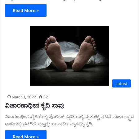
Read More »
Latest
March 1, 2022
32
ವಿಚಾರಣಾಧೀನ ಕೈದಿ ಸಾವು
ವಿಚಾರಣಾಧೀನ ಖೈದಿಯೊಬ್ಬ ಪೊಲೀಸ್ ಕಸ್ಟಡಿಯಲ್ಲಿ ಮೃತಪಟ್ಟ ಘಟನೆ ಮಹಾರಾಷ್ಟ್ರದ
ಥಾಣೆಯಲ್ಲಿ ನಡೆದಿದೆ. ದತ್ತಾತ್ರೇಯ ವಾರ್ಕೇ ಮೃತಪಟ್ಟ ಕೈದಿ.
Read More »