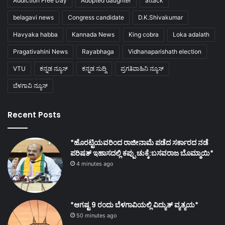
Addiction Free Day
Adopted daughter
attack
belagavi news
Congress candidate
D.K.Shivakumar
Havyaka habba
Kannada News
King cobra
Loka adalath
Pragativahini News
Rayabhaga
Vidhanaparishath election
VTU
ಕನ್ನಡ ನ್ಯೂಸ್
ಕನ್ನಡ ಸುದ್ದಿ
ಪ್ರಗತಿವಾಹಿನಿ ನ್ಯೂಸ್
ಬೆಳಗಾವಿ ನ್ಯೂಸ್
Recent Posts
*ಹೊರಟ್ಟಿಯವರಿಂದ ರಾಜೀನಾಮೆ ಪಡೆದ ಸರ್ಕಾರದ ನಡೆ
ಪರಿಷತ್ ಇಹಾಸದಲ್ಲಿ ಕಪ್ಪು ಚುಕ್ಕೆ:ಬಸವರಾಜ ಬೊಮ್ಮಾಯಿ*
4 minutes ago
*ಆಗಷ್ಟ 9 ರಂದು ಬೆಳಗಾವಿಯಲ್ಲಿ ವಿದ್ಯುತ್ ವ್ಯತ್ಯಯ*
50 minutes ago