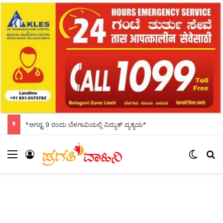
*ಆಗಷ್ಟ 9 ರಂದು ಬೆಳಗಾವಿಯಲ್ಲಿ ವಿದ್ಯುತ್ ವ್ಯತ್ಯಯ*
Menu
Log In
Switch
S