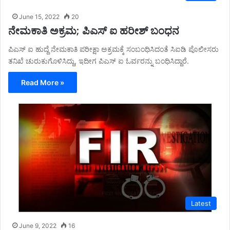
June 15, 2022
20
ನೇಮಕಾತಿ ಅಕ್ರಮ; ಪಿಎಸ್ ಐ ಹರೀಶ್ ಬಂಧನ
ಪಿಎಸ್ ಐ ಹುದ್ದೆ ನೇಮಕಾತಿ ಪರೀಕ್ಷಾ ಅಕ್ರಮಕ್ಕೆ ಸಂಬಂಧಿಸಿದಂತೆ ಸಿಐಡಿ ಪೊಲೀಸರು
ತನಿಖೆ ಚುರುಕುಗೊಳಿಸಿದ್ದು, ಇದೀಗ ಪಿಎಸ್ ಐ ಓರ್ವರನ್ನು ಬಂಧಿಸಿದ್ದಾರೆ.
Read More »
Latest
June 9, 2022
16