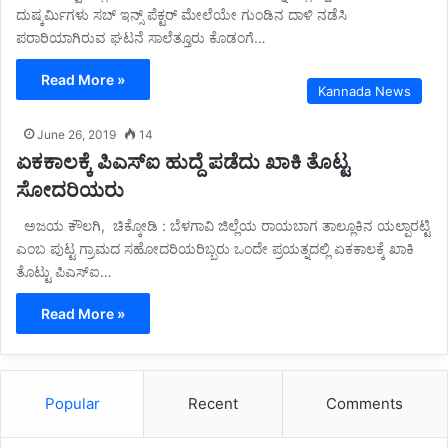
ದುಷ್ಕರ್ಮಿಗಳು ಸಬ್ ಇನ್ಸ್ ಪೆಕ್ಟರ್ ಮೇಲೆಯೇ ಗುಂಡಿನ ದಾಳಿ ನಡೆಸಿ
ಪರಾರಿಯಾಗಿರುವ ಘಟನೆ ಸಾಲೆತ್ತೂರು ಕೊಡಂಗೆ…
Read More »
Kannada News
June 26, 2019
14
ಏಕಕಾಲಕ್ಕೆ ಪಿಎಸ್‌ಐ ಹುದ್ದೆ ಪಡೆದು ಖಾಕಿ ತೊಟ್ಟ
ಸೋದರಿಯರು
ಅಜಯ ಕೌಲಗಿ, ಚಿಕ್ಕೋಡಿ : ಬೆಳಗಾವಿ ಜಿಲ್ಲೆಯ ರಾಯಬಾಗ ತಾಲ್ಲೂಕಿನ ಯಲ್ಪಾರಟ್ಟಿ
ಎಂಬ ಪುಟ್ಟ ಗ್ರಾಮದ ಸಹೋದರಿಯರಿಬ್ಬರು ಒಂದೇ‌ ಪ್ರಯತ್ನದಲ್ಲಿ ಏಕಕಾಲಕ್ಕೆ ಖಾಕಿ
ತೊಟ್ಟು ಪಿಎಸ್‌ಐ…
Read More »
Popular
Recent
Comments