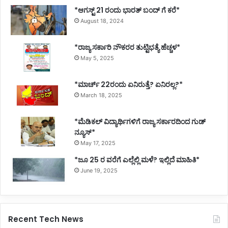
*ಆಗಸ್ಟ್ 21 ರಂದು ಭಾರತ್‌ ಬಂದ್‌ ಗೆ ಕರೆ*
August 18, 2024
*ರಾಜ್ಯ ಸರ್ಕಾರಿ ನೌಕರರ ತುಟ್ಟಿಭತ್ಯೆ ಹೆಚ್ಚಳ*
May 5, 2025
*ಮಾರ್ಚ್ 22ರಂದು ಏನಿರುತ್ತೆ? ಏನಿರಲ್ಲ?*
March 18, 2025
*ಮೆಡಿಕಲ್ ವಿದ್ಯಾರ್ಥಿಗಳಿಗೆ ರಾಜ್ಯ ಸರ್ಕಾರದಿಂದ ಗುಡ್
ನ್ಯೂಸ್*
May 17, 2025
*ಜೂ 25 ರ ವರೆಗೆ ಎಲ್ಲೆಲ್ಲಿ ಮಳೆ? ಇಲ್ಲಿದೆ ಮಾಹಿತಿ*
June 19, 2025
Recent Tech News