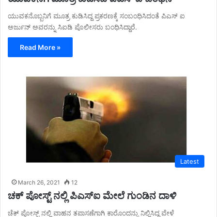
ಯುವಕನೊಬ್ಬನಿಗೆ ಮೂತ್ರ ಕುಡಿಸಿದ್ದ ಪ್ರಕರಣಕ್ಕೆ ಸಂಬಂಧಿಸಿದಂತೆ ಪಿಎಸ್ ಐ
ಅರ್ಜುನ್ ಅವರನ್ನು ಸಿಐಡಿ ಪೊಲೀಸರು ಬಂಧಿಸಿದ್ದಾರೆ.
Read More »
Latest
March 26, 2021
12
ಚಕ್ ಪೋಸ್ಟ್ ನಲ್ಲಿ ಪಿಎಸ್ಐ ಮೇಲೆ ಗುಂಡಿನ ದಾಳಿ
ಚೆಕ್ ಪೋಸ್ಟ್ ನಲ್ಲಿ ವಾಹನ ತಪಾಸಣೆಗಾಗಿ ಕಾರೊಂದನ್ನು ನಿಲ್ಲಿಸಿದ್ದ ವೇಳೆ