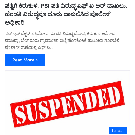
ಪತ್ನಿಗೆ ಕಿರುಕುಳ; PSI ಪತಿ ವಿರುದ್ಧ ಎಫ್ ಐ ಆರ್ ದಾಖಲು;
ಹೆಂಡತಿ ವಿರುದ್ಧವೂ ದೂರು ದಾಖಲಿಸಿದ ಪೊಲೀಸ್
ಅಧಿಕಾರಿ
ಸಬ್ ಇನ್ಸ್ ಪೆಕ್ಟರ್ ಪತ್ನಿಯೋರ್ವರು ಪತಿ ವಿರುದ್ಧ ಮೋಸ, ಕಿರುಕುಳ ಆರೋಪ
ಮಾಡಿದ್ದು, ಬೆಂಗಳೂರು ಗ್ರಾಮಾಂತರ ಜಿಲ್ಲೆ ಹೊಸಕೋಟೆ ತಾಲೂಕಿನ ಸೂಲಿಬೆಲೆ
ಪೊಲೀಸ್ ಠಾಣೆಯಲ್ಲಿ ಎಫ್ ಐ…
Read More »
Latest