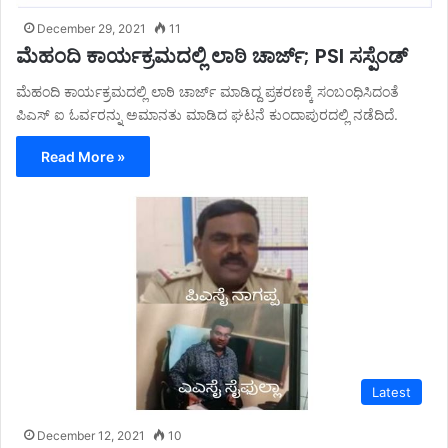
December 29, 2021
11
ಮೆಹಂದಿ ಕಾರ್ಯಕ್ರಮದಲ್ಲಿ ಲಾಠಿ ಚಾರ್ಜ್; PSI ಸಸ್ಪೆಂಡ್
ಮೆಹಂದಿ ಕಾರ್ಯಕ್ರಮದಲ್ಲಿ ಲಾಠಿ ಚಾರ್ಜ್ ಮಾಡಿದ್ದ ಪ್ರಕರಣಕ್ಕೆ ಸಂಬಂಧಿಸಿದಂತೆ
ಪಿಎಸ್ ಐ ಓರ್ವರನ್ನು ಅಮಾನತು ಮಾಡಿದ ಘಟನೆ ಕುಂದಾಪುರದಲ್ಲಿ ನಡೆದಿದೆ.
Read More »
Latest
December 12, 2021
10