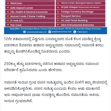
12ನೇ ಶತಮಾನದಲ್ಲಿ ವಿಶ್ವಗುರು ಬಸವಣ್ಣನವರ ಜೊತೆ ಕೆಲಸ ಮಾಡಿದ್ದ ಶ್ರೇಷ್ಠ
ವಚನಕಾರ ಶಿವಶರಣ ಹಡಪದ ಅಪ್ಪಣ್ಣನವರು ಸಮಾಜದಲ್ಲಿ ಸಮಾನತೆ ತರಲು
ತಮ್ಮನ್ನು ತೊಡಗಿಸಿಕೊಂಡಿದ್ದ ನಿಜಶರಣರು ಎಂದರು.
250ಕ್ಕೂ ಹೆಚ್ಚು ವಚನಗಳನ್ನು ರಚಿಸಿದ ಹಡಪದ ಅಪ್ಪಣ್ಣನವರು ಸಮಾಜದ
ಪರಿವರ್ತನೆ ಶ್ರಮಿಸಿದವರು ಎಂದು ಹೇಳಿದರು.
ಸಮಾನತೆ ಸಾರುವ ಗ್ರಂಥ ವಚನ ಸಾಹಿತ್ಯವನ್ನು ಇಂದಿನ ಪೀಳಿಗೆ ತಮ್ಮ ಜೀವನದಲ್ಲಿ
ಅಳವಡಿಸಿಕೊಳ್ಳಬೇಕು. ವಚನ ಸಾಹಿತ್ಯ ಎಂಬುದು ಕೇವಲ ಆಡು ಮಾತಾಗದೆ
ಇದು ಅಪೂರ್ವವಾದ ಭಾಷಾ ಸಂಪತ್ತನ್ನು ಹೊಂದಿರು ಸಮಾನತೆಯ ಆಶಯ
ಸಾರುವ ಗ್ರಂಥವಾಗಿದೆ.