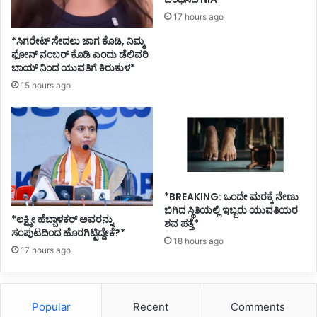
ಳಿ
17 hours ago
ಗೆ
*ಸಿಗರೇಟ್ ಸೇದಲು ಜಾಗ ಕೊಡಿ, ನಿಮ್ಮ
ಮ
ಫೋನ್ ನಂಬರ್ ಕೊಡಿ ಎಂದು ಡೆಲಿವರಿ
ನ
ಬಾಯ್ ನಿಂದ ಯುವತಿಗೆ ಕಿರುಕುಳ*
ವಿ
15 hours ago
*BREAKING: ಒಂದೇ ಮರಕ್ಕೆ ನೇಣು
ಬಿಗಿದ ಸ್ಥಿತಿಯಲ್ಲಿ ಇಬ್ಬರು ಯುವತಿಯರ
*ಲಕ್ಷ್ಮೀ ಹೆಬ್ಬಾಳಕರ್ ಅವರನ್ನು
ಶವ ಪತ್ತೆ*
ಸಂಪುಟದಿಂದ ಹೊರಗಿಟ್ಟಿದ್ದೇಕೆ?*
18 hours ago
17 hours ago
Popular
Recent
Comments