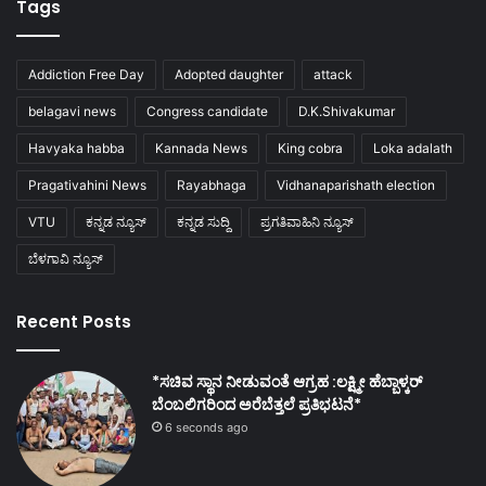
Tags
Addiction Free Day
Adopted daughter
attack
belagavi news
Congress candidate
D.K.Shivakumar
Havyaka habba
Kannada News
King cobra
Loka adalath
Pragativahini News
Rayabhaga
Vidhanaparishath election
VTU
ಕನ್ನಡ ನ್ಯೂಸ್
ಕನ್ನಡ ಸುದ್ದಿ
ಪ್ರಗತಿವಾಹಿನಿ ನ್ಯೂಸ್
ಬೆಳಗಾವಿ ನ್ಯೂಸ್
Recent Posts
*ಸಚಿವ ಸ್ಥಾನ ನೀಡುವಂತೆ ಆಗ್ರಹ :ಲಕ್ಷ್ಮೀ ಹೆಬ್ಬಾಳ್ಕರ್
ಬೆಂಬಲಿಗರಿಂದ ಅರೆಬೆತ್ತಲೆ ಪ್ರತಿಭಟನೆ*
6 seconds ago