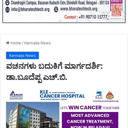
Home
/
Kannada News
Kannada News
ವಚನಗಳು ಬದುಕಿಗೆ ಮಾರ್ಗದರ್ಶಿ:
ಡಾ.ಬೂದೆಪ್ಪ ಎಚ್.ಬಿ.