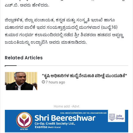
ಎಚ್.ಬಿ. ಅವರು ಹೇಳಿದರು.
ಜಿಲ್ಲಾಡಳಿತ, ಜಿಲ್ಲಾ ಪಂಚಾಯತ, ಕನ್ನಡ ಮತ್ತು ಸಂಸ್ಕೃತಿ ಇಲಾಖೆ ಹಾಗೂ
ಮಹಾನಗರ ಪಾಲಿಕೆ ಇವರ ಸಂಯಕ್ತಾಶ್ರಯದಲ್ಲಿ ಮಂಗಳವಾರ (ಜುಲೈ.16)
ಕುಮಾರ ಗಂಧರ್ವ ಕಲಾಮಂದಿರದಲ್ಲಿ ನಡೆದ ಶ್ರೀ ಶಿವಶರಣ ಹಡಪದ ಅಪ್ಪಣ್ಣ
ಜಯಂತಿಯನ್ನು ಉದ್ಘಾಟಿಸಿ ಅವರು ಮಾತನಾಡಿದರು.
Related Articles
*ಕೃಷಿ ಅಧಿಕಾರಿಗಳ ಹುದ್ದೆ ನೇಮಕಾತಿ ಪರೀಕ್ಷೆ ಮುಂದೂಡಿಕೆ*
7 hours ago
Home add -Advt