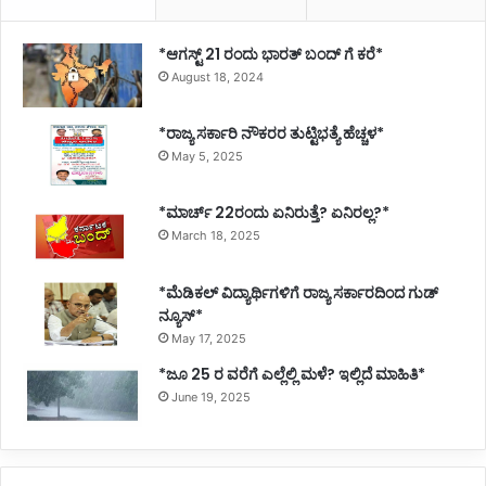
*ಆಗಸ್ಟ್ 21 ರಂದು ಭಾರತ್‌ ಬಂದ್‌ ಗೆ ಕರೆ*
August 18, 2024
*ರಾಜ್ಯ ಸರ್ಕಾರಿ ನೌಕರರ ತುಟ್ಟಿಭತ್ಯೆ ಹೆಚ್ಚಳ*
May 5, 2025
*ಮಾರ್ಚ್ 22ರಂದು ಏನಿರುತ್ತೆ? ಏನಿರಲ್ಲ?*
March 18, 2025
*ಮೆಡಿಕಲ್ ವಿದ್ಯಾರ್ಥಿಗಳಿಗೆ ರಾಜ್ಯ ಸರ್ಕಾರದಿಂದ ಗುಡ್
ನ್ಯೂಸ್*
May 17, 2025
*ಜೂ 25 ರ ವರೆಗೆ ಎಲ್ಲೆಲ್ಲಿ ಮಳೆ? ಇಲ್ಲಿದೆ ಮಾಹಿತಿ*
June 19, 2025