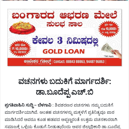
ವಚನಗಳು ಬದುಕಿಗೆ ಮಾರ್ಗದರ್ಶಿ:
ಡಾ.ಬೂದೆಪ್ಪ ಎಚ್.ಬಿ
ಪ್ರಗತಿವಾಹಿನಿ ಸುದ್ದಿ – ಬೆಳಗಾವಿ
: ಶಿವಶರಣರ ವಚನಗಳು ನಮ್ಮ ಬದುಕಿಗೆ
ಮಾರ್ಗದರ್ಶಿಯಾಗಿವೆ. ಅಂತಹ ವಚನಗಳನ್ನು ಮಕ್ಕಳಿಗೆ ಪ್ರತಿನಿತ್ಯವೂ ಪಾಠ
ಮಾಡಿಸಿದರೆ ಅವರೂ ಕೂಡ ಹಡಪದ ಅಪ್ಪಣ್ಣರಂತೆ ಉತ್ತಮ ವಚನಕಾರರಾಗಿ
ಸಮಾಜಕ್ಕೆ ಒಳ್ಳೆಯ ಕೊಡುಗೆ ನೀಡುತ್ತಾರೆಂದು ಅಪರ ಜಿಲ್ಲಾಧಿಕಾರಿ ಡಾ.ಬೂದೆಪ್ಪ