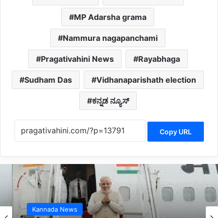
MP Adarsha grama
Nammura nagapanchami
Pragativahini News
Rayabhaga
Sudham Das
Vidhanaparishath election
ಕನ್ನಡ ನ್ಯೂಸ್
Copy URL
Belagavi News