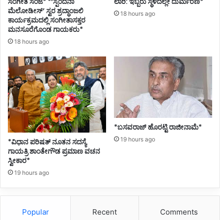
ಸಂಗೀತ ಸಂಜೆ* *‘ಸ್ಪಂದನಾ
ಲಾರಿ: ಇಬ್ಬರು ಸ್ಥಳದಲ್ಲೇ ದುರ್ಮರಣ*
ಪೋ
ರ
ಮೆಲೋಡೀಸ್’ ಸ್ವರ ಶ್ರದ್ಧಾಂಜಲಿ
18 hours ago
ಷ
ಕಾರ್ಯಕ್ರಮದಲ್ಲಿ ಸಂಗೀತಾಸಕ್ತರ
ಣ
ಮನಸೂರೆಗೊಂಡ ಗಾಯಕರು*
ಕ
ರ
18 hours ago
ಆ
ಕ್
ರಂ
ದ
ನ
*ಬಸವರಾಜ್ ಹೊರಟ್ಟಿ ರಾಜೀನಾಮೆ*
19 hours ago
*ವಿಧಾನ ಪರಿಷತ್ ನೂತನ ಸದಸ್ಯೆ
ಗಾಯತ್ರಿ ಶಾಂತೇಗೌಡ ಪ್ರಮಾಣ ವಚನ
ಸ್ವೀಕಾರ*
19 hours ago
Popular
Recent
Comments