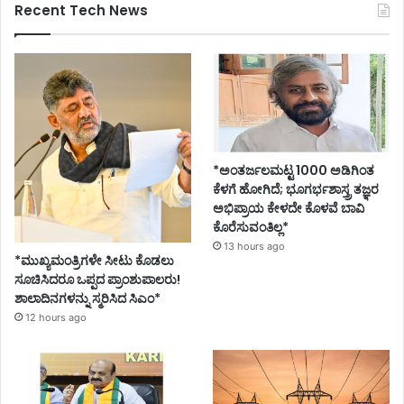
Recent Tech News
*ಅಂತರ್ಜಲಮಟ್ಟ 1000 ಅಡಿಗಿಂತ
ಕೆಳಗೆ ಹೋಗಿದೆ; ಭೂಗರ್ಭಶಾಸ್ತ್ರ ತಜ್ಞರ
ಅಭಿಪ್ರಾಯ ಕೇಳದೇ ಕೊಳವೆ ಬಾವಿ
ಕೊರೆಸುವಂತಿಲ್ಲ*
13 hours ago
*ಮುಖ್ಯಮಂತ್ರಿಗಳೇ ಸೀಟು ಕೊಡಲು
ಸೂಚಿಸಿದರೂ ಒಪ್ಪದ ಪ್ರಾಂಶುಪಾಲರು!
ಶಾಲಾದಿನಗಳನ್ನು ಸ್ಮರಿಸಿದ ಸಿಎಂ*
12 hours ago