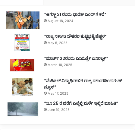
*ಆಗಸ್ಟ್ 21 ರಂದು ಭಾರತ್‌ ಬಂದ್‌ ಗೆ ಕರೆ*
August 18, 2024
*ರಾಜ್ಯ ಸರ್ಕಾರಿ ನೌಕರರ ತುಟ್ಟಿಭತ್ಯೆ ಹೆಚ್ಚಳ*
May 5, 2025
*ಮಾರ್ಚ್ 22ರಂದು ಏನಿರುತ್ತೆ? ಏನಿರಲ್ಲ?*
March 18, 2025
*ಮೆಡಿಕಲ್ ವಿದ್ಯಾರ್ಥಿಗಳಿಗೆ ರಾಜ್ಯ ಸರ್ಕಾರದಿಂದ ಗುಡ್
ನ್ಯೂಸ್*
May 17, 2025
*ಜೂ 25 ರ ವರೆಗೆ ಎಲ್ಲೆಲ್ಲಿ ಮಳೆ? ಇಲ್ಲಿದೆ ಮಾಹಿತಿ*
June 19, 2025