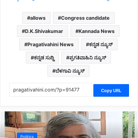
allows
Congress candidate
D.K.Shivakumar
Kannada News
Pragativahini News
ಕನ್ನಡ ನ್ಯೂಸ್
ಕನ್ನಡ ಸುದ್ದಿ
ಪ್ರಗತಿವಾಹಿನಿ ನ್ಯೂಸ್
ಬೆಳಗಾವಿ ನ್ಯೂಸ್
Copy URL