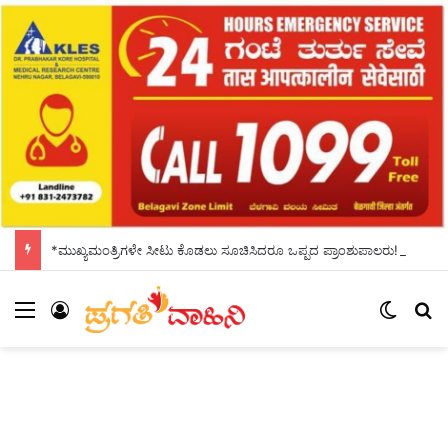
*ಮುಖ್ಯಮಂತ್ರಿಗಳೇ ಸೀಟು ಕೊಡಲು ಸೂಚಿಸಿದರೂ ಒಪ್ಪದ ಪ್ರಾಂಶುಪಾಲರು!ಶಾಲಾದಿನಗಳನ್ನು ಸ್ಮರಿಸಿದ ಸಿಎಂ*
Menu
Log In
Switch
S