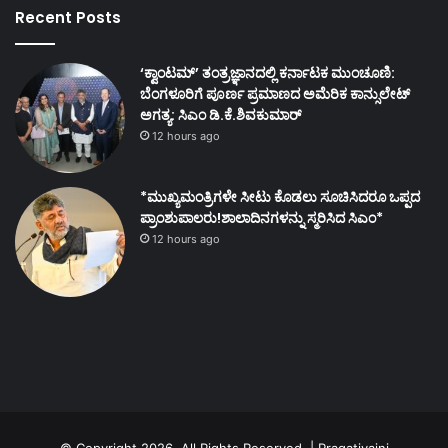
Recent Posts
‘ಕ್ವಾಂಟಮ್’ ತಂತ್ರಜ್ಞಾನದಲ್ಲಿ ಕರ್ನಾಟಕ ಮುಂಚೂಣಿ:
ಬೆಂಗಳೂರಿಗೆ ಪೂರ್ಣ ಪ್ರಮಾಣದ ಅಮೆರಿಕ ಕಾನ್ಸುಲೇಟ್
ಅಗತ್ಯ: ಸಿಎಂ ಡಿ.ಕೆ.ಶಿವಕುಮಾರ್
12 hours ago
*ಮುಖ್ಯಮಂತ್ರಿಗಳೇ ಸೀಟು ಕೊಡಲು ಸೂಚಿಸಿದರೂ ಒಪ್ಪದ
ಪ್ರಾಂಶುಪಾಲರು!ಶಾಲಾದಿನಗಳನ್ನು ಸ್ಮರಿಸಿದ ಸಿಎಂ*
12 hours ago