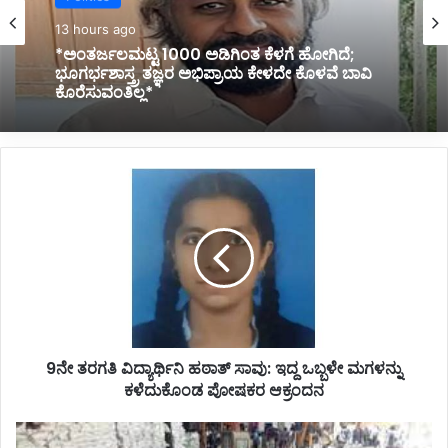
Politics
13 hours ago
*ಹೊರಟ್ಟಿಯವರಿಂದ ರಾಜೀನಾಮೆ ಪಡೆದ ಸರ್ಕಾರದ ನಡೆ
ಪರಿಷತ್ ಇಹಾಸದಲ್ಲಿ ಕಪ್ಪು ಚುಕ್ಕೆ:ಬಸವರಾಜ ಬೊಮ್ಮಾಯಿ*
9
ನೇ
ತ
ರ
ಗ
ತಿ
ವಿ
ದ್
ಯಾ
9ನೇ ತರಗತಿ ವಿದ್ಯಾರ್ಥಿನಿ ಹಠಾತ್ ಸಾವು: ಇದ್ದ ಒಬ್ಬಳೇ ಮಗಳನ್ನು
ರ್
ಕಳೆದುಕೊಂಡ ಪೋಷಕರ ಆಕ್ರಂದನ
ಥಿ
ನಿ
ಹ
ಕು