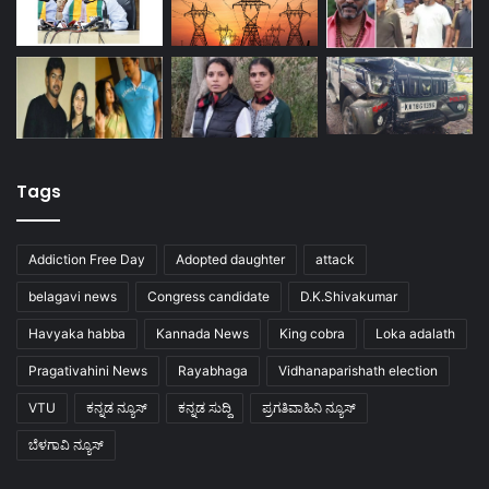
Tags
Addiction Free Day
Adopted daughter
attack
belagavi news
Congress candidate
D.K.Shivakumar
Havyaka habba
Kannada News
King cobra
Loka adalath
Pragativahini News
Rayabhaga
Vidhanaparishath election
VTU
ಕನ್ನಡ ನ್ಯೂಸ್
ಕನ್ನಡ ಸುದ್ದಿ
ಪ್ರಗತಿವಾಹಿನಿ ನ್ಯೂಸ್
ಬೆಳಗಾವಿ ನ್ಯೂಸ್