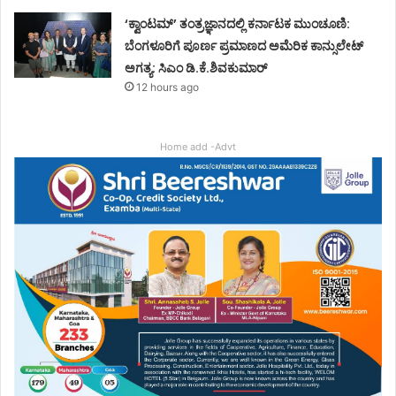
‘ಕ್ವಾಂಟಮ್’ ತಂತ್ರಜ್ಞಾನದಲ್ಲಿ ಕರ್ನಾಟಕ ಮುಂಚೂಣಿ:
ಬೆಂಗಳೂರಿಗೆ ಪೂರ್ಣ ಪ್ರಮಾಣದ ಅಮೆರಿಕ ಕಾನ್ಸುಲೇಟ್
ಅಗತ್ಯ: ಸಿಎಂ ಡಿ.ಕೆ.ಶಿವಕುಮಾರ್
12 hours ago
Home add -Advt