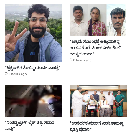
*ಅಕ್ರಮ ಸಂಬಂಧಕ್ಕೆ ಅಡ್ಡಿಯಾಗಿದ್ದ
ಗಂಡನ ಕೊಲೆ: ತಿಂಗಳ ಬಳಿಕ ಕೊಲೆ
ರಹಸ್ಯ ಬಯಲು*
6 hours ago
*ಟ್ರೆಕ್ಕಿಂಗ್ ಗೆ ತೆರಳಿದ್ದ ಯುವಕ ನಾಪತ್ತೆ*
5 hours ago
*ನಿಂತಿದ್ದ ಟ್ರಕ್‌ಗೆ ಬೈಕ್ ಡಿಕ್ಕಿ; ಸವಾರ
*ಉದಯ್‌ಕುಮಾರ್‌ಗೆ ಖಾದ್ರಿ ಶಾಮಣ್ಣ
ಸಾವು*
ಪ್ರಶಸ್ತಿ ಪ್ರದಾನ*