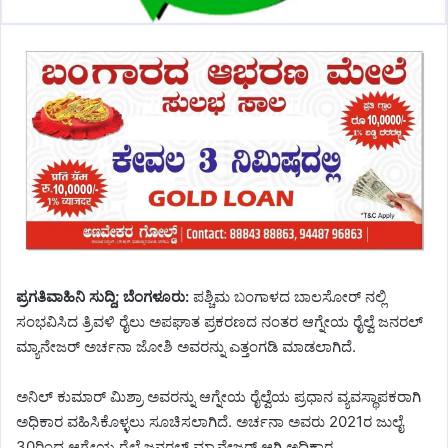
ಪ್ರಗತಿವಾಹಿನಿ ಸುದ್ದಿ; ಬೆಂಗಳೂರು:
ಪಶ್ಚಿಮ ಬಂಗಾಳದ ಬಾಲಸೋರ್ ನಲ್ಲಿ
ಸಂಭವಿಸಿದ ತ್ರಿವಳಿ ರೈಲು ಅಪಘಾತ ಪ್ರಕರಣದ ನಂತರ ಆಗ್ನೇಯ ರೈಲ್ವೆ ಜನರಲ್
ಮ್ಯಾನೇಜರ್ ಅರ್ಚನಾ ಜೋಶಿ ಅವರನ್ನು ಎತ್ತಂಗಡಿ ಮಾಡಲಾಗಿದೆ.
ಅನಿಲ್ ಕುಮಾರ್ ಮಿಶ್ರಾ ಅವರನ್ನು ಆಗ್ನೇಯ ರೈಲ್ವೆಯ ಪ್ರಧಾನ ವ್ಯವಸ್ಥಾಪಕರಾಗಿ
ಅಧಿಕಾರ ವಹಿಸಿಕೊಳ್ಳಲು ಸೂಚಿಸಲಾಗಿದೆ. ಅರ್ಚನಾ ಅವರು 2021ರ ಜುಲೈ
30ರಿಂದ ಆಗ್ನೇಯ ರೈಲ್ವೆ ಜನರಲ್ ಮ್ಯಾನೇಜರ್ ಆಗಿ ಅಧಿಕಾರ