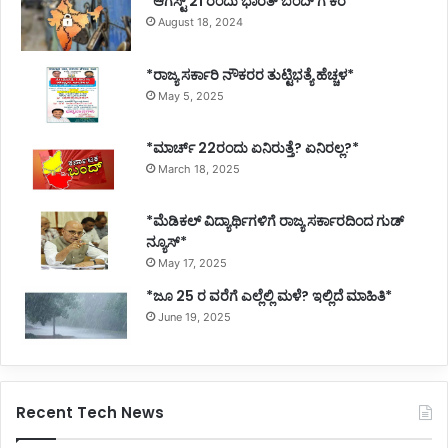
*ಆಗಸ್ಟ್ 21 ರಂದು ಭಾರತ್‌ ಬಂದ್‌ ಗೆ ಕರೆ*
August 18, 2024
*ರಾಜ್ಯ ಸರ್ಕಾರಿ ನೌಕರರ ತುಟ್ಟಿಭತ್ಯೆ ಹೆಚ್ಚಳ*
May 5, 2025
*ಮಾರ್ಚ್ 22ರಂದು ಏನಿರುತ್ತೆ? ಏನಿರಲ್ಲ?*
March 18, 2025
*ಮೆಡಿಕಲ್ ವಿದ್ಯಾರ್ಥಿಗಳಿಗೆ ರಾಜ್ಯ ಸರ್ಕಾರದಿಂದ ಗುಡ್
ನ್ಯೂಸ್*
May 17, 2025
*ಜೂ 25 ರ ವರೆಗೆ ಎಲ್ಲೆಲ್ಲಿ ಮಳೆ? ಇಲ್ಲಿದೆ ಮಾಹಿತಿ*
June 19, 2025
Recent Tech News