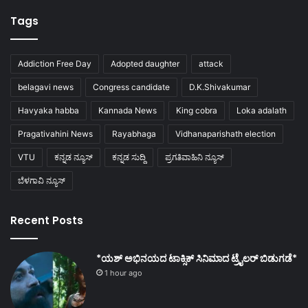
Tags
Addiction Free Day
Adopted daughter
attack
belagavi news
Congress candidate
D.K.Shivakumar
Havyaka habba
Kannada News
King cobra
Loka adalath
Pragativahini News
Rayabhaga
Vidhanaparishath election
VTU
ಕನ್ನಡ ನ್ಯೂಸ್
ಕನ್ನಡ ಸುದ್ದಿ
ಪ್ರಗತಿವಾಹಿನಿ ನ್ಯೂಸ್
ಬೆಳಗಾವಿ ನ್ಯೂಸ್
Recent Posts
*ಯಶ್ ಅಭಿನಯದ ಟಾಕ್ಸಿಕ್ ಸಿನಿಮಾದ ಟ್ರೈಲರ್ ಬಿಡುಗಡೆ*
1 hour ago