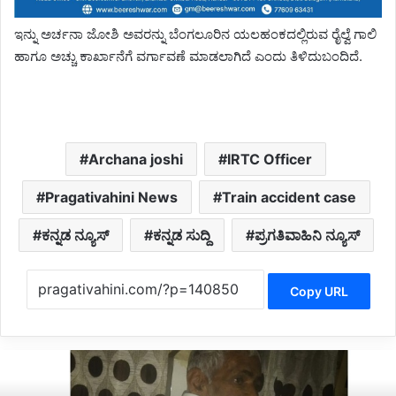
ಇನ್ನು ಅರ್ಚನಾ ಜೋಶಿ ಅವರನ್ನು ಬೆಂಗಲೂರಿನ ಯಲಹಂಕದಲ್ಲಿರುವ ರೈಲ್ವೆ ಗಾಲಿ
ಹಾಗೂ ಅಚ್ಚು ಕಾರ್ಖಾನೆಗೆ ವರ್ಗಾವಣೆ ಮಾಡಲಾಗಿದೆ ಎಂದು ತಿಳಿದುಬಂದಿದೆ.
Archana joshi
IRTC Officer
Pragativahini News
Train accident case
ಕನ್ನಡ ನ್ಯೂಸ್
ಕನ್ನಡ ಸುದ್ದಿ
ಪ್ರಗತಿವಾಹಿನಿ ನ್ಯೂಸ್
Copy URL