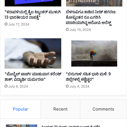
*ಕರಾವಳಿಯಲ್ಲಿ ತೈಲ ಟ್ಯಾಂಕರ್ ಮುಳುಗಿ
ಬೆಳಗಾವಿಗೂ ಕಾಡಿದ ನೀಟ್ ಹಗರಣ:
13 ಭಾರತೀಯರ ನಾಪತ್ತೆ*
ಕೋಟ್ಯಂತರ ರೂ ಎಗರಿಸಿ
ಪರಾರಿಯಾಗಿದ್ದ ಆರೋಪಿ ಅರೆಸ್ಟ್
July 17, 2024
July 15, 2024
*ಮೊಬೈಲ್ ಚಾರ್ಜ್ ಮಾಡುವಾಗ ಕರೆಂಟ್
*ಬಿರುಗಾಳಿ ಸಹಿತ ಭಾರಿ ಮಳೆ; 9
ಶಾಕ್; ವಿದ್ಯಾರ್ಥಿ ದುರ್ಮರಣ*
ಜಿಲ್ಲೆಗಳಲ್ಲಿ ಕಟ್ಟೆಚ್ಚರ*
July 6, 2024
July 4, 2024
Popular
Recent
Comments