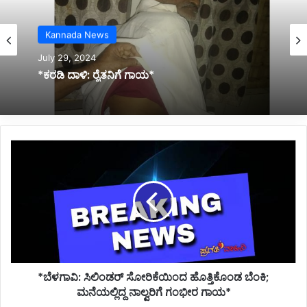
Uncategorized
July 28, 2024
Kannada News
*ಜುಲೈ 29 ಹಾಗೂ 30 ರಂದು ಕೆಲವೆಡೆ ಶಾಲೆಗಳಿಗೆ ರಜೆ
July 29, 2024
ಘೋಷಣೆ*
*ಬೆಳಗಾವಿ:
ಸಿಲಿಂಡರ್
*ಕರಡಿ ದಾಳಿ: ರೈತನಿಗೆ ಗಾಯ*
ಸೋರಿಕೆಯಿಂದ
ಹೊತ್ತಿಕೊಂಡ
ಬೆಂಕಿ;
ಮನೆಯಲ್ಲಿದ್ದ
ನಾಲ್ವರಿಗೆ
ಗಂಭೀರ
ಗಾಯ*
*ಬೆಳಗಾವಿ: ಸಿಲಿಂಡರ್ ಸೋರಿಕೆಯಿಂದ ಹೊತ್ತಿಕೊಂಡ ಬೆಂಕಿ;
ಮನೆಯಲ್ಲಿದ್ದ ನಾಲ್ವರಿಗೆ ಗಂಭೀರ ಗಾಯ*