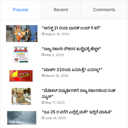
Popular
Recent
Comments
*ಆಗಸ್ಟ್ 21 ರಂದು ಭಾರತ್‌ ಬಂದ್‌ ಗೆ ಕರೆ*
August 18, 2024
*ರಾಜ್ಯ ಸರ್ಕಾರಿ ನೌಕರರ ತುಟ್ಟಿಭತ್ಯೆ ಹೆಚ್ಚಳ*
May 5, 2025
*ಮಾರ್ಚ್ 22ರಂದು ಏನಿರುತ್ತೆ? ಏನಿರಲ್ಲ?*
March 18, 2025
*ಮೆಡಿಕಲ್ ವಿದ್ಯಾರ್ಥಿಗಳಿಗೆ ರಾಜ್ಯ ಸರ್ಕಾರದಿಂದ ಗುಡ್
ನ್ಯೂಸ್*
May 17, 2025
*ಜೂ 25 ರ ವರೆಗೆ ಎಲ್ಲೆಲ್ಲಿ ಮಳೆ? ಇಲ್ಲಿದೆ ಮಾಹಿತಿ*
June 19, 2025