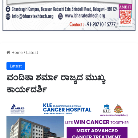
Home
/
Latest
Latest
ವಂದಿತಾ ಶರ್ಮಾ ರಾಜ್ಯದ ಮುಖ್ಯ
ಕಾರ್ಯದರ್ಶಿ