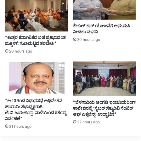
ಮೀ
ಸಿ
ಹೆ
ದ
ಬ್
ವ
ಬಾ
ಧು
ಕೇಬಲ್ ಕಾರ್ ಯೋಜನೆಗೆ ಅನುಮತಿ
ಳ
ನೀಡಲು ಮನವಿ
ಕ
*ಉತ್ತರ ಕರ್ನಾಟಕದ ಬಡ ಪ್ರತಿಭಾವಂತ
20 hours ago
ರ್
ಮಕ್ಕಳಿಗೆ ಗುಣಮಟ್ಟದ ತರಬೇತಿ *
20 hours ago
*ಆ.13ರಿಂದ ವಿಧಾನಸಭೆ ಅಧಿವೇಶನ:
*ಬೆಳಗಾವಿಯ ಅಂಗಡಿ ಇಂಜಿನಿಯರಿಂಗ್
ಹಂಗಾಮಿ ಸಭಾಧ್ಯಕ್ಷರಾಗಿ
ಕಾಲೇಜಿನಲ್ಲಿ ‘ಸೈಬರ್ ಸೆಕ್ಯುರಿಟಿ ಸೆಂಟರ್
ಟಿ.ಬಿ.ಜಯಚಂದ್ರ: ನಾಳೆಯಿಂದ ಕರ್ತವ್ಯ
ಆಫ್ ಎಕ್ಸಲೆನ್ಸ್’ ಉದ್ಘಾಟನೆ*
ನಿರ್ವಹಣೆ*
22 hours ago
21 hours ago