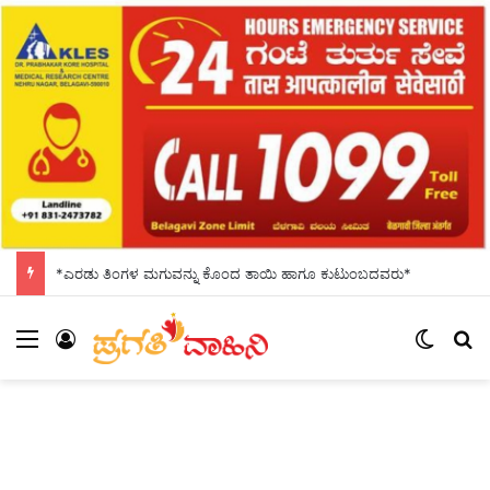
*ಎರಡು ತಿಂಗಳ ಮಗುವನ್ನು ಕೊಂದ ತಾಯಿ ಹಾಗೂ ಕುಟುಂಬದವರು*
Menu
Log In
Switch
S