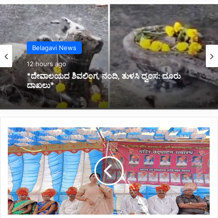
Belagavi News
12 hours ago
Belagavi News
*ದಿ. ಡಿ ವಾಯ್ ಪಾಟೀಲ ಮನೆಗೆ ಭೇಟಿ ನೀಡಿದ ಪದ್ಮಶ್ರೀ ಡಾ.
12 hours ago
ಪ್ರಭಾಕರ ಕೋರೆ*
ಸಂ
*ದೇವಾಲಯದ ಶಿವಲಿಂಗ, ನಂದಿ, ತುಳಸಿ ಧ್ವಂಸ: ದೂರು
ದಾಖಲು*
ಪೂ
ರ್
ಣ
ಬೆ
ಳ
ಗಾ
ವಿ