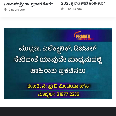
2026ಕ್ಕೆ ಲೋಕಸಭೆ ಅಂಗೀಕಾರ*
ನೀಡಿದ ಪದ್ಮಶ್ರೀ ಡಾ. ಪ್ರಭಾಕರ ಕೋರೆ*
13 hours ago
12 hours ago