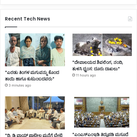
Recent Tech News
*ದೇವಾಲಯದ ಶಿವಲಿಂಗ, ನಂದಿ,
ತುಳಸಿ ಧ್ವಂಸ: ದೂರು ದಾಖಲು*
*ಎರಡು ತಿಂಗಳ ಮಗುವನ್ನು ಕೊಂದ
11 hours ago
ತಾಯಿ ಹಾಗೂ ಕುಟುಂಬದವರು*
3 minutes ago
*ಎಂಎಸ್‌ಎಂಇಡಿ ತಿದ್ದುಪಡಿ ಮಸೂದೆ
*ದಿ. ಡಿ ವಾಯ್ ಪಾಟೀಲ ಮನೆಗೆ ಭೇಟಿ