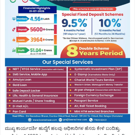
ಮುಖ್ಯ ಕಾರ್ಯದರ್ಶಿ ಹುದ್ದೆಗೆ ಹಲವು ಅಧಿಕಾರಿಗಳ ಹೆಸರು ಕೇಳಿ ಬಂದಿತ್ತು.