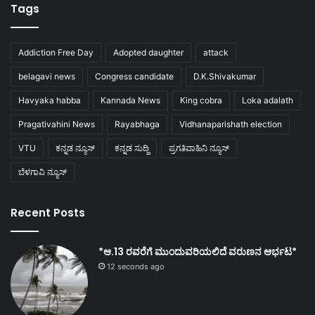
Tags
Addiction Free Day
Adopted daughter
attack
belagavi news
Congress candidate
D.K.Shivakumar
Havyaka habba
Kannada News
King cobra
Loka adalath
Pragativahini News
Rayabhaga
Vidhanaparishath election
VTU
ಕನ್ನಡ ನ್ಯೂಸ್
ಕನ್ನಡ ಸುದ್ದಿ
ಪ್ರಗತಿವಾಹಿನಿ ನ್ಯೂಸ್
ಬೆಳಗಾವಿ ನ್ಯೂಸ್
Recent Posts
*ಆ.13 ರವರೆಗೆ ಮುಂದುವರಿಯಲಿದೆ ವರುಣನ ಆರ್ಭಟ*
12 seconds ago