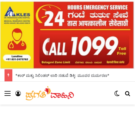
*ಕಾರ್ ಮತ್ತು ಸಿಲಿಂಡ‌ರ್ ಲಾರಿ ನಡುವೆ ಡಿಕ್ಕಿ: ಮೂವರ ದುರ್ಮರಣ*
Menu
Log In
Switch
S