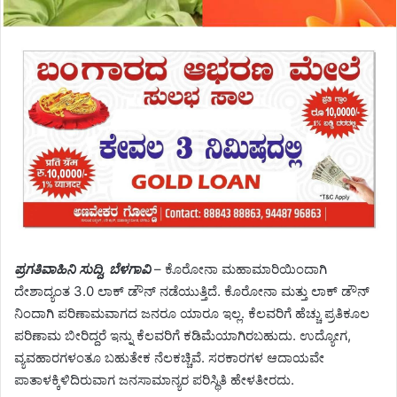
ಪ್ರಗತಿವಾಹಿನಿ ಸುದ್ದಿ, ಬೆಳಗಾವಿ
– ಕೊರೋನಾ ಮಹಾಮಾರಿಯಿಂದಾಗಿ
ದೇಶಾದ್ಯಂತ 3.0 ಲಾಕ್ ಡೌನ್ ನಡೆಯುತ್ತಿದೆ. ಕೊರೋನಾ ಮತ್ತು ಲಾಕ್ ಡೌನ್
ನಿಂದಾಗಿ ಪರಿಣಾಮವಾಗದ ಜನರೂ ಯಾರೂ ಇಲ್ಲ. ಕೆಲವರಿಗೆ ಹೆಚ್ಚು ಪ್ರತಿಕೂಲ
ಪರಿಣಾಮ ಬೀರಿದ್ದರೆ ಇನ್ನು ಕೆಲವರಿಗೆ ಕಡಿಮೆಯಾಗಿರಬಹುದು. ಉದ್ಯೋಗ,
ವ್ಯವಹಾರಗಳಂತೂ ಬಹುತೇಕ ನೆಲಕಚ್ಚಿವೆ. ಸರಕಾರಗಳ ಆದಾಯವೇ
ಪಾತಾಳಕ್ಕಿಳಿದಿರುವಾಗ ಜನಸಾಮಾನ್ಯರ ಪರಿಸ್ಥಿತಿ ಹೇಳತೀರದು.