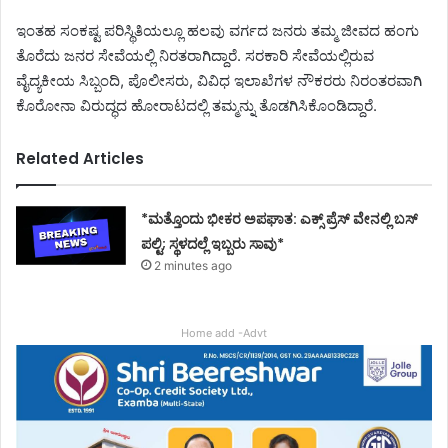
ಇಂತಹ ಸಂಕಷ್ಟ ಪರಿಸ್ಥಿತಿಯಲ್ಲೂ ಹಲವು ವರ್ಗದ ಜನರು ತಮ್ಮ ಜೀವದ ಹಂಗು
ತೊರೆದು ಜನರ ಸೇವೆಯಲ್ಲಿ ನಿರತರಾಗಿದ್ದಾರೆ. ಸರಕಾರಿ ಸೇವೆಯಲ್ಲಿರುವ
ವೈದ್ಯಕೀಯ ಸಿಬ್ಬಂದಿ, ಪೊಲೀಸರು, ವಿವಿಧ ಇಲಾಖೆಗಳ ನೌಕರರು ನಿರಂತರವಾಗಿ
ಕೊರೋನಾ ವಿರುದ್ಧದ ಹೋರಾಟದಲ್ಲಿ ತಮ್ಮನ್ನು ತೊಡಗಿಸಿಕೊಂಡಿದ್ದಾರೆ.
Related Articles
*ಮತ್ತೊಂದು ಭೀಕರ ಅಪಘಾತ: ಎಕ್ಸ್ ಪ್ರೆಸ್ ವೇನಲ್ಲಿ ಬಸ್
ಪಲ್ಟಿ; ಸ್ಥಳದಲ್ಲೆ ಇಬ್ಬರು ಸಾವು*
2 minutes ago
Home add -Advt