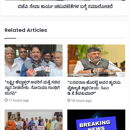
ಬಿಜೆಪಿ ಸೇವಾ ಕಾರ್ಯ ಚಟುವಟಿಕೆಗಳ ಬಗ್ಗೆ ಸಮಾಲೋಚನೆ
ಕ್
ಟು
ಷಾ
ವ
ದಿ
ಟಿ
ನಾಂ
ಕೆ
Related Articles
ಕ
ಗ
ಪ್
ಳ
ರ
ಬ
ಕ
ಗ್
ಟ
ಗೆ
ಸ
ಮಾ
ಲೋ
ಚ
*ಲಕ್ಷ್ಮೀ ಹೆಬ್ಬಾಳ್ಕರ್ ಅವರಿಗೆ ಮತ್ತೆ ಸಚಿವ
*ಬಸವರಾಜ ಹೊರಟ್ಟಿ ಅವರ ಹೃದಯ
ನೆ
ಸ್ಥಾನ ನೀಡಬೇಕು: ಸೋನಿಯಾ ಗಾಂಧಿಗೆ
ವೈಶಾಲ್ಯತೆ ಶ್ಲಾಘನೀಯ: ಸಿಎಂ
ಮನವಿ*
ಡಿ.ಕೆ.ಶಿವಕುಮಾರ್*
17 hours ago
18 hours ago