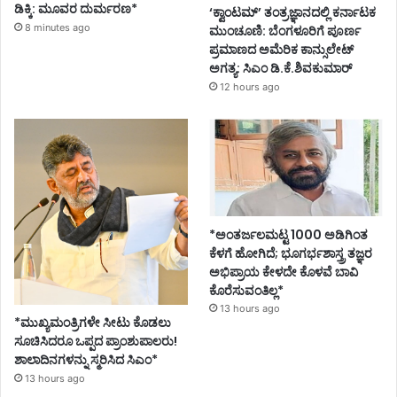
ಡಿಕ್ಕಿ: ಮೂವರ ದುರ್ಮರಣ*
‘ಕ್ವಾಂಟಮ್’ ತಂತ್ರಜ್ಞಾನದಲ್ಲಿ ಕರ್ನಾಟಕ
8 minutes ago
ಮುಂಚೂಣಿ: ಬೆಂಗಳೂರಿಗೆ ಪೂರ್ಣ
ಪ್ರಮಾಣದ ಅಮೆರಿಕ ಕಾನ್ಸುಲೇಟ್
ಅಗತ್ಯ: ಸಿಎಂ ಡಿ.ಕೆ.ಶಿವಕುಮಾರ್
12 hours ago
*ಅಂತರ್ಜಲಮಟ್ಟ 1000 ಅಡಿಗಿಂತ
ಕೆಳಗೆ ಹೋಗಿದೆ; ಭೂಗರ್ಭಶಾಸ್ತ್ರ ತಜ್ಞರ
ಅಭಿಪ್ರಾಯ ಕೇಳದೇ ಕೊಳವೆ ಬಾವಿ
ಕೊರೆಸುವಂತಿಲ್ಲ*
13 hours ago
*ಮುಖ್ಯಮಂತ್ರಿಗಳೇ ಸೀಟು ಕೊಡಲು
ಸೂಚಿಸಿದರೂ ಒಪ್ಪದ ಪ್ರಾಂಶುಪಾಲರು!
ಶಾಲಾದಿನಗಳನ್ನು ಸ್ಮರಿಸಿದ ಸಿಎಂ*
13 hours ago