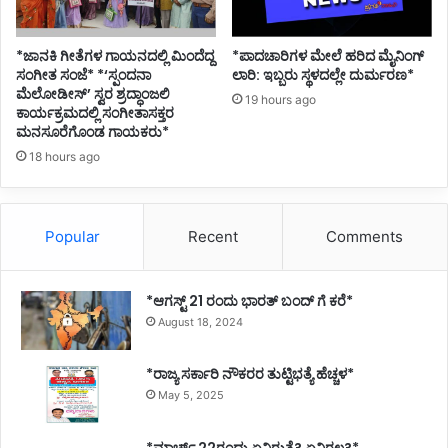
*ಜಾನಕಿ ಗೀತೆಗಳ ಗಾಯನದಲ್ಲಿ ಮಿಂದೆದ್ದ
*ಪಾದಚಾರಿಗಳ ಮೇಲೆ ಹರಿದ ಮೈನಿಂಗ್
ಸಂಗೀತ ಸಂಜೆ* *‘ಸ್ಪಂದನಾ
ಲಾರಿ: ಇಬ್ಬರು ಸ್ಥಳದಲ್ಲೇ ದುರ್ಮರಣ*
ಮೆಲೋಡೀಸ್’ ಸ್ವರ ಶ್ರದ್ಧಾಂಜಲಿ
19 hours ago
ಕಾರ್ಯಕ್ರಮದಲ್ಲಿ ಸಂಗೀತಾಸಕ್ತರ
ಮನಸೂರೆಗೊಂಡ ಗಾಯಕರು*
18 hours ago
Popular
Recent
Comments
*ಆಗಸ್ಟ್ 21 ರಂದು ಭಾರತ್‌ ಬಂದ್‌ ಗೆ ಕರೆ*
August 18, 2024
*ರಾಜ್ಯ ಸರ್ಕಾರಿ ನೌಕರರ ತುಟ್ಟಿಭತ್ಯೆ ಹೆಚ್ಚಳ*
May 5, 2025
*ಮಾರ್ಚ್ 22ರಂದು ಏನಿರುತ್ತೆ? ಏನಿರಲ್ಲ?*