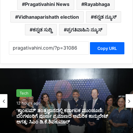
Pragativahini News
Rayabhaga
Vidhanaparishath election
ಕನ್ನಡ ನ್ಯೂಸ್
ಕನ್ನಡ ಸುದ್ದಿ
ಪ್ರಗತಿವಾಹಿನಿ ನ್ಯೂಸ್
Copy URL
Politics
13 hours ago
*ಮುಖ್ಯಮಂತ್ರಿಗಳೇ ಸೀಟು ಕೊಡಲು ಸೂಚಿಸಿದರೂ ಒಪ್ಪದ
ಪ್ರಾಂಶುಪಾಲರು!ಶಾಲಾದಿನಗಳನ್ನು ಸ್ಮರಿಸಿದ ಸಿಎಂ*