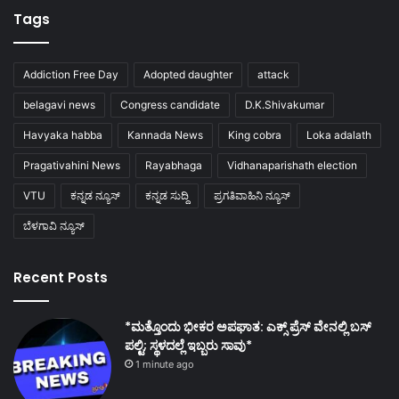
Tags
Addiction Free Day
Adopted daughter
attack
belagavi news
Congress candidate
D.K.Shivakumar
Havyaka habba
Kannada News
King cobra
Loka adalath
Pragativahini News
Rayabhaga
Vidhanaparishath election
VTU
ಕನ್ನಡ ನ್ಯೂಸ್
ಕನ್ನಡ ಸುದ್ದಿ
ಪ್ರಗತಿವಾಹಿನಿ ನ್ಯೂಸ್
ಬೆಳಗಾವಿ ನ್ಯೂಸ್
Recent Posts
*ಮತ್ತೊಂದು ಭೀಕರ ಅಪಘಾತ: ಎಕ್ಸ್ ಪ್ರೆಸ್ ವೇನಲ್ಲಿ ಬಸ್
ಪಲ್ಟಿ; ಸ್ಥಳದಲ್ಲೆ ಇಬ್ಬರು ಸಾವು*
1 minute ago