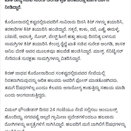
ನೀಡಿದ್ದಾರೆ.
ಕೊರೋನಾದಲ್ಲಿ ಕಷ್ಟದಲ್ಲಿರುವವರಿಗೆ ಸಾವಿರಾರು ದಿನಸಿ ಕಿಟ್ ಗಳನ್ನು ತಯಾರಿಸಿ,
ತರಕಾರಿಗಳ ಕಿಟ್ ತಯಾರಿಸಿ ಹಂಚಿದ್ದಾರೆ. ಸಕ್ಕರೆ, ಕಾಳು, ರವೆ, ಎಣ್ಣೆ, ಈರುಳ್ಳಿ,
ಬಟಾಟೆ, ಅವಲಕ್ಕಿ, ಸೋಪ್, ಪೇಸ್ಟ್ ಹೀಗೆ ಹತ್ತು ಹಲವು ದಿನನಿತ್ಯ ಬಳಸುವ
ಸಾಮಗ್ರಿಗಳ ಕಿಟ್ ತಯಾರಿಸಿ ಕೇಂದ್ರ ರೈಲ್ವೆ ಖಾತೆ ಸಚಿವ ಸುರೇಶ ಅಂಗಡಿ, ಶಾಸಕ
ಅನಿಲ ಬೆನಕೆ ಅವರ ಮೂಲಕವೂ ಹಲವೆಡೆ ಹಂಚಿಸಿದ್ದಾರೆ. ಮಾಸ್ಕ್, ಸೆನಿಟೈಸರ್
ಸೇರಿದಂತೆ ಸುರಕ್ಷತಾ ಸಾಮಗ್ರಿಗಳನ್ನು ವಿತರಿಸಿದ್ದಾರೆ.
ಕಿರಣ್ ಜಾಧವ ಕೊರೋನಾದಿಂದ ಸಂಕಷ್ಟದಲ್ಲಿರುವವರ ಸೇವೆಯಲ್ಲಿ
ನಿರತರಾಗಿರುವುದನ್ನು ಅರಿತ ಹಲವರು ಅವರಿಗೆ ಫೋನ್ ಮಾಡತೊಡಗಿದರು.
ತಮಗೆ ಔಷಧಗಳಿಲ್ಲ ಎಂದೂ ಕೆಲವರು ಅನಾರೋಗ್ಯ ಕಾಡುತ್ತಿದ್ದು ಸಹಾಯ ಮಾಡಿ
ಎಂದು ಅಂಗಲಾಚುತ್ತಿದ್ದರು.
ವಿಮಲ್ ಫೌಂಡೇಶನ್ ದಿನದ 24 ಗಂಟೆಯೂ ಸೇವೆ ಸಲ್ಲಿಸಲು ಅಂಬುಲನ್ಸ್
ಹೊಂದಿದ್ದು, ನಗರವಷ್ಟೆ ಅಲ್ಲದೆ ಗ್ರಾಮೀಣ ಪ್ರದೇಶಗಳಿಂದಲೂ ಹಲವಾರು
ರೋಗಿಗಳನ್ನು ಆಸ್ಪತ್ರೆಗಳಿಗೆ ಸಾಗಿಸಿದ್ದಾರೆ. ಹಲವರಿಗೆ ಮನೆ ಬಾಗಿಲಿಗೆ ಔಷಧಗಳನ್ನು