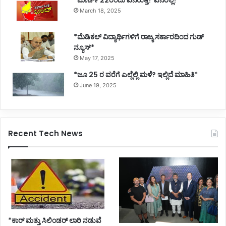
March 18, 2025
*ಮೆಡಿಕಲ್ ವಿದ್ಯಾರ್ಥಿಗಳಿಗೆ ರಾಜ್ಯ ಸರ್ಕಾರದಿಂದ ಗುಡ್
ನ್ಯೂಸ್*
May 17, 2025
*ಜೂ 25 ರ ವರೆಗೆ ಎಲ್ಲೆಲ್ಲಿ ಮಳೆ? ಇಲ್ಲಿದೆ ಮಾಹಿತಿ*
June 19, 2025
Recent Tech News
*ಕಾರ್ ಮತ್ತು ಸಿಲಿಂಡ‌ರ್ ಲಾರಿ ನಡುವೆ