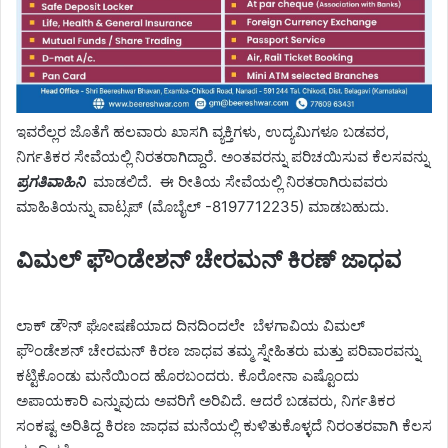
ಇವರೆಲ್ಲರ ಜೊತೆಗೆ ಹಲವಾರು ಖಾಸಗಿ ವ್ಯಕ್ತಿಗಳು, ಉದ್ಯಮಿಗಳೂ ಬಡವರ,
ನಿರ್ಗತಿಕರ ಸೇವೆಯಲ್ಲಿ ನಿರತರಾಗಿದ್ದಾರೆ. ಅಂತವರನ್ನು ಪರಿಚಯಿಸುವ ಕೆಲಸವನ್ನು
ಪ್ರಗತಿವಾಹಿನಿ
ಮಾಡಲಿದೆ. ಈ ರೀತಿಯ ಸೇವೆಯಲ್ಲಿ ನಿರತರಾಗಿರುವವರು
ಮಾಹಿತಿಯನ್ನು ವಾಟ್ಸಪ್ (ಮೊಬೈಲ್ -8197712235) ಮಾಡಬಹುದು.
ವಿಮಲ್ ಫೌಂಡೇಶನ್ ಚೇರಮನ್ ಕಿರಣ್ ಜಾಧವ
ಲಾಕ್ ಡೌನ್ ಘೋಷಣೆಯಾದ ದಿನದಿಂದಲೇ ಬೆಳಗಾವಿಯ ವಿಮಲ್
ಫೌಂಡೇಶನ್ ಚೇರಮನ್ ಕಿರಣ ಜಾಧವ ತಮ್ಮ ಸ್ನೇಹಿತರು ಮತ್ತು ಪರಿವಾರವನ್ನು
ಕಟ್ಟಿಕೊಂಡು ಮನೆಯಿಂದ ಹೊರಬಂದರು. ಕೊರೋನಾ ಎಷ್ಟೊಂದು
ಅಪಾಯಕಾರಿ ಎನ್ನುವುದು ಅವರಿಗೆ ಅರಿವಿದೆ. ಆದರೆ ಬಡವರು, ನಿರ್ಗತಿಕರ
ಸಂಕಷ್ಟ ಅರಿತಿದ್ದ ಕಿರಣ ಜಾಧವ ಮನೆಯಲ್ಲಿ ಕುಳಿತುಕೊಳ್ಳದೆ ನಿರಂತರವಾಗಿ ಕೆಲಸ