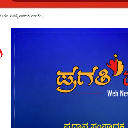
ನೂತನ ಸದಸ್ಯೆ ಗಾಯತ್ರಿ ಶಾಂತೇಗೌಡ ಪ್ರಮಾಣ ವಚನ ಸ್ವೀಕಾರ*