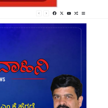
Facebook
X
YouTube
Random Article
Sidebar