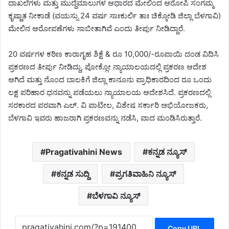
ದಾಖಲೆಗಳು ಮತ್ತು ಮುದ್ದೆಮಾಲುಗಳ ಆಧಾರದ ಮೇಲಿಂದ ಆರೋಪಿ ಸಂಗಮ್ಮ
ಕೃಷ್ಣಾತ ನೀಕಾಡೆ (ವಯಸ್ಸು 24 ವರ್ಷ ಸಾಃಕುರ್ಲಿ ತಾಃ ಚಿಕ್ಕೋಡಿ ಜಿಲ್ಲಾ ಬೆಳಗಾವಿ)
ಮೇಲಿನ ಆರೋಪಣೆಗಳು ಸಾಬೀತಾಗಿವೆ ಎಂದು ತೀರ್ಪು ನೀಡಿದ್ದಾರೆ.
20 ವರ್ಷಗಳ ಕಠಿಣ ಕಾರಾಗೃಹ ಶಿಕ್ಷೆ & ರೂ 10,000/-ರೂಪಾಯಿ ದಂಡ ವಿದಿಸಿ
ಪ್ರಕರಣದ ತೀರ್ಪು ನೀಡಿದ್ದು, ಪೋಕ್ಲೋ ನ್ಯಾಯಾಲಯದಲ್ಲಿ ಪ್ರಕರಣ ಆದೇಶ
ಆಗಿದೆ ಮತ್ತು ನೊಂದ ಬಾಲಕಿಗೆ ಜಿಲ್ಲಾ ಕಾನೂನು ಪ್ರಾಧಿಕಾರದಿಂದ ರೂ ಒಂದು
ಲಕ್ಷ ಪರಿಹಾರ ಧನವನ್ನು ಪಡೆಯಲು ನ್ಯಾಯಾಲಯ ಆದೇಶಸಿದೆ. ಪ್ರಕರಣದಲ್ಲಿ
ಸರಕಾರದ ಪರವಾಗಿ ಎಲ್. ವಿ ಪಾಟೀಲ, ವಿಶೇಷ ಸರ್ಕಾರಿ ಅಭಿಯೋಜಕರು,
ಬೆಳಗಾವಿ ಇವರು ಹಾಜರಾಗಿ ಪ್ರಕರಣವನ್ನು ನಡೆಸಿ, ವಾದ ಮಂಡಿಸಿರುತ್ತಾರೆ.
Pragativahini News
ಕನ್ನಡ ನ್ಯೂಸ್
ಕನ್ನಡ ಸುದ್ದಿ
ಪ್ರಗತಿವಾಹಿನಿ ನ್ಯೂಸ್
ಬೆಳಗಾವಿ ನ್ಯೂಸ್
Copy URL