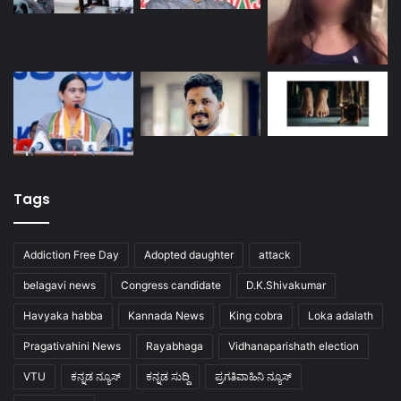
Tags
Addiction Free Day
Adopted daughter
attack
belagavi news
Congress candidate
D.K.Shivakumar
Havyaka habba
Kannada News
King cobra
Loka adalath
Pragativahini News
Rayabhaga
Vidhanaparishath election
VTU
ಕನ್ನಡ ನ್ಯೂಸ್
ಕನ್ನಡ ಸುದ್ದಿ
ಪ್ರಗತಿವಾಹಿನಿ ನ್ಯೂಸ್