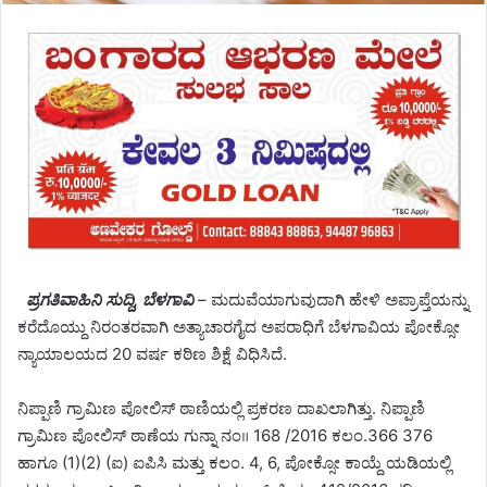
ಪ್ರಗತಿವಾಹಿನಿ ಸುದ್ದಿ, ಬೆಳಗಾವಿ
– ಮದುವೆಯಾಗುವುದಾಗಿ ಹೇಳಿ ಅಪ್ರಾಪ್ತೆಯನ್ನು
ಕರೆದೊಯ್ದು ನಿರಂತರವಾಗಿ ಅತ್ಯಾಚಾರಗೈದ ಅಪರಾಧಿಗೆ ಬೆಳಗಾವಿಯ ಪೋಕ್ಸೋ
ನ್ಯಾಯಾಲಯದ 20 ವರ್ಷ ಕಠಿಣ ಶಿಕ್ಷೆ ವಿಧಿಸಿದೆ.
ನಿಪ್ಪಾಣಿ ಗ್ರಾಮಿಣ ಪೋಲಿಸ್ ಠಾಣಿಯಲ್ಲಿ ಪ್ರಕರಣ ದಾಖಲಾಗಿತ್ತು. ನಿಪ್ಪಾಣಿ
ಗ್ರಾಮಿಣ ಪೋಲಿಸ್ ಠಾಣೆಯ ಗುನ್ನಾ ನಂ॥ 168 /2016 ಕಲಂ.366 376
ಹಾಗೂ (1)(2) (ಐ) ಐಪಿಸಿ ಮತ್ತು ಕಲಂ. 4, 6, ಪೋಕ್ಸೋ ಕಾಯ್ದೆ ಯಡಿಯಲ್ಲಿ