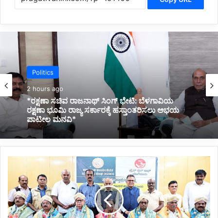
Politics
2 hours ago
*ಮಹದೇವಪ್ಪ ಹೆಸರನ್ನು ಸಿದ್ದರಾಮಯ್ಯ ಸಚಿವರ ಪಟ್ಟಿಯಲ್ಲಿ
ಶಿಫಾರಸು ಮಾಡಿದ್ದರು; ಆದರೆ ಹೈಕಮಾಂಡ್ ಹೊಸಬರನ್ನು
ಆಯ್ಕೆ ಮಾಡಿದೆ: ಸಚಿವ ಯತೀಂದ್ರ ಸ್ಪಷ್ಟನೆ*
*ತಂತ್ರಜ್ಞಾನದ
ಜೊತೆ
ಪತ್ರಕರ್ತರು
ಹೊಂದಿಕೊಳ್ಳಬೇಕು:
ಇಸ್ರೋ
ಮಾಜಿ