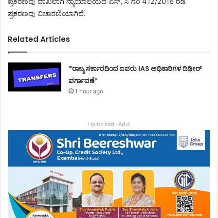
ಪ್ರಕರಣವು ದಾಖಲಾಗಿ ನ್ಯಾಯಾಲಯದ ಎಸ್, ಸಿ ನಂ 412/2016 ರಡಿ
ಪ್ರಕರಣವು ವಿಚಾರಣಿಯಾಗಿದೆ.
Related Articles
*ರಾಜ್ಯ ಸರ್ಕಾರದಿಂದ ಐವರು IAS ಅಧಿಕಾರಿಗಳ ದಿಢೀರ್
ವರ್ಗಾವಣೆ*
1 hour ago
Home add -Advt