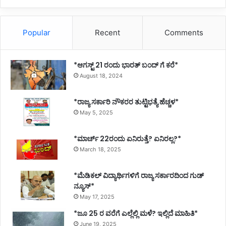
Popular
Recent
Comments
*ಆಗಸ್ಟ್ 21 ರಂದು ಭಾರತ್‌ ಬಂದ್‌ ಗೆ ಕರೆ*
August 18, 2024
*ರಾಜ್ಯ ಸರ್ಕಾರಿ ನೌಕರರ ತುಟ್ಟಿಭತ್ಯೆ ಹೆಚ್ಚಳ*
May 5, 2025
*ಮಾರ್ಚ್ 22ರಂದು ಏನಿರುತ್ತೆ? ಏನಿರಲ್ಲ?*
March 18, 2025
*ಮೆಡಿಕಲ್ ವಿದ್ಯಾರ್ಥಿಗಳಿಗೆ ರಾಜ್ಯ ಸರ್ಕಾರದಿಂದ ಗುಡ್
ನ್ಯೂಸ್*
May 17, 2025
*ಜೂ 25 ರ ವರೆಗೆ ಎಲ್ಲೆಲ್ಲಿ ಮಳೆ? ಇಲ್ಲಿದೆ ಮಾಹಿತಿ*
June 19, 2025