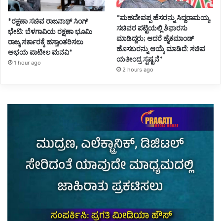
*ಮಹದೇವಪ್ಪ ಹೆಸರನ್ನು ಸಿದ್ದರಾಮಯ್ಯ
*ರಕ್ಷಣಾ ಸಚಿವ ರಾಜನಾಥ್ ಸಿಂಗ್
ಸಚಿವರ ಪಟ್ಟಿಯಲ್ಲಿ ಶಿಫಾರಸು
ಭೇಟಿ: ಬೆಳಗಾವಿಯ ರಕ್ಷಣಾ ಭೂಮಿ
ಮಾಡಿದ್ದರು; ಆದರೆ ಹೈಕಮಾಂಡ್
ರಾಜ್ಯ ಸರ್ಕಾರಕ್ಕೆ ಹಸ್ತಾಂತರಿಸಲು
ಹೊಸಬರನ್ನು ಆಯ್ಕೆ ಮಾಡಿದೆ: ಸಚಿವ
ಅಭಯ ಪಾಟೀಲ ಮನವಿ*
ಯತೀಂದ್ರ ಸ್ಪಷ್ಟನೆ*
1 hour ago
2 hours ago