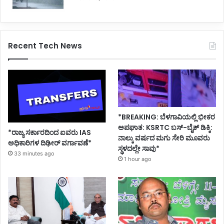
Recent Tech News
*BREAKING: ಬೆಳಗಾವಿಯಲ್ಲಿ ಭೀಕರ
ಅಪಘಾತ: KSRTC ಬಸ್-ಬೈಕ್ ಡಿಕ್ಕಿ:
*ರಾಜ್ಯ ಸರ್ಕಾರದಿಂದ ಐವರು IAS
ನಾಲ್ಕು ವರ್ಷದ ಮಗು ಸೇರಿ ಮೂವರು
ಅಧಿಕಾರಿಗಳ ದಿಢೀರ್ ವರ್ಗಾವಣೆ*
ಸ್ಥಳದಲ್ಲೇ ಸಾವು*
33 minutes ago
1 hour ago