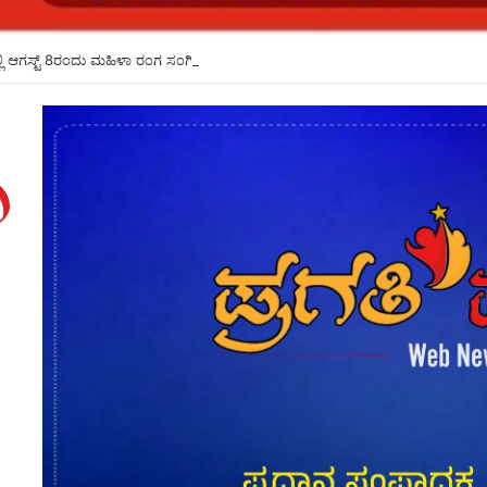
ಲಿ ಆಗಸ್ಟ್ 8ರಂದು ಮಹಿಳಾ ರಂಗ ಸಂಗೀತ ವೈಭವ*