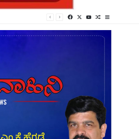
Facebook
X
YouTube
Random Article
Sidebar