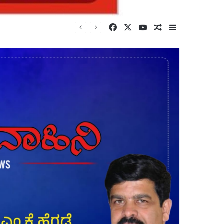
Facebook
X
YouTube
Random Article
Sidebar