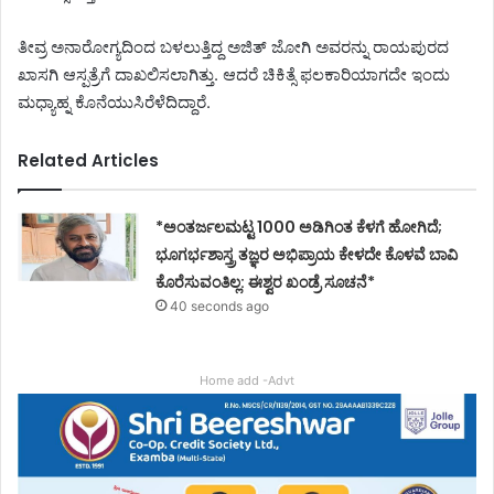
ತೀವ್ರ ಅನಾರೋಗ್ಯದಿಂದ ಬಳಲುತ್ತಿದ್ದ ಅಜಿತ್ ಜೋಗಿ ಅವರನ್ನು ರಾಯಪುರದ
ಖಾಸಗಿ ಆಸ್ಪತ್ರೆಗೆ ದಾಖಲಿಸಲಾಗಿತ್ತು. ಆದರೆ ಚಿಕಿತ್ಸೆ ಫಲಕಾರಿಯಾಗದೇ ಇಂದು
ಮಧ್ಯಾಹ್ನ ಕೊನೆಯುಸಿರೆಳೆದಿದ್ದಾರೆ.
Related Articles
*ಅಂತರ್ಜಲಮಟ್ಟ 1000 ಅಡಿಗಿಂತ ಕೆಳಗೆ ಹೋಗಿದೆ;
ಭೂಗರ್ಭಶಾಸ್ತ್ರ ತಜ್ಞರ ಅಭಿಪ್ರಾಯ ಕೇಳದೇ ಕೊಳವೆ ಬಾವಿ
ಕೊರೆಸುವಂತಿಲ್ಲ: ಈಶ್ವರ ಖಂಡ್ರೆ ಸೂಚನೆ*
40 seconds ago
Home add -Advt