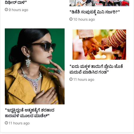
ಡಿ
ದಿಢೀರ್ ದಾಳಿ*
ಸಿ
9 hours ago
*ಡಿಕೆಶಿ ಸಂಪುಟಕ್ಕೆ ಮಿನಿ ಸರ್ಜರಿ?*
ದ
10 hours ago
ಶಾ
ಸ
ಕಿ
*ಐದು ಮಕ್ಕಳ ತಾಯಿಗೆ ಪ್ರೇಮಿ ಜೊತೆ
ಮದುವೆ ಮಾಡಿಸಿದ ಗಂಡ*
11 hours ago
*ಇದ್ದಕ್ಕಿದ್ದಂತೆ ಆತ್ಮಹತ್ಯೆಗೆ ಶರಣಾದ
ಕಾರಾವಳಿ ಮೂಲದ ಮಾಡೆಲ್*
11 hours ago