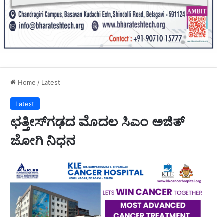
Home
/
Latest
Latest
ಛತ್ತೀಸ್‌ಗಢದ ಮೊದಲ ಸಿಎಂ ಅಜಿತ್‌
ಜೋಗಿ ನಿಧನ