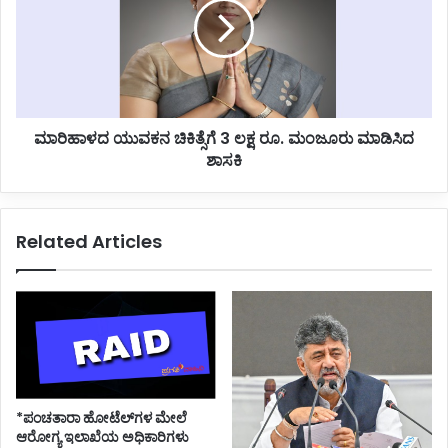
ಲ
ಳ
ಆ
ದ
ರಂ
ಯು
ಭ
ವ
ಕ
ನ
ಮಾರಿಹಾಳದ ಯುವಕನ ಚಿಕಿತ್ಸೆಗೆ 3 ಲಕ್ಷ ರೂ. ಮಂಜೂರು ಮಾಡಿಸಿದ
ಚಿ
ಶಾಸಕಿ
ಕಿ
ತ್
ಸೆ
ಗೆ
Related Articles
3
ಲ
ಕ್
ಷ
ರೂ
.
ಮಂ
ಜೂ
ರು
*ಪಂಚತಾರಾ ಹೋಟೆಲ್‌ಗಳ ಮೇಲೆ
ಮಾ
ಆರೋಗ್ಯ ಇಲಾಖೆಯ ಅಧಿಕಾರಿಗಳು