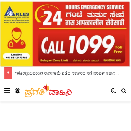
*ಹೊರಟ್ಟಿಯವರಿಂದ ರಾಜೀನಾಮೆ ಪಡೆದ ಸರ್ಕಾರದ ನಡೆ ಪರಿಷತ್ ಇಹಾಸದಲ್ಲಿ ಕಪ್ಪು ಚುಕ್ಕೆ:ಬಸವರಾಜ ಬೊಮ್ಮಾಯಿ*
Menu
Log In
Switch
S