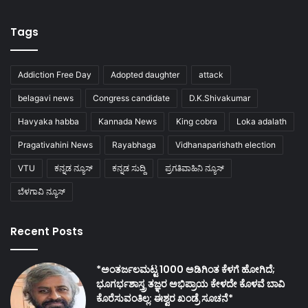
Tags
Addiction Free Day
Adopted daughter
attack
belagavi news
Congress candidate
D.K.Shivakumar
Havyaka habba
Kannada News
King cobra
Loka adalath
Pragativahini News
Rayabhaga
Vidhanaparishath election
VTU
ಕನ್ನಡ ನ್ಯೂಸ್
ಕನ್ನಡ ಸುದ್ದಿ
ಪ್ರಗತಿವಾಹಿನಿ ನ್ಯೂಸ್
ಬೆಳಗಾವಿ ನ್ಯೂಸ್
Recent Posts
*ಅಂತರ್ಜಲಮಟ್ಟ 1000 ಅಡಿಗಿಂತ ಕೆಳಗೆ ಹೋಗಿದೆ;
ಭೂಗರ್ಭಶಾಸ್ತ್ರ ತಜ್ಞರ ಅಭಿಪ್ರಾಯ ಕೇಳದೇ ಕೊಳವೆ ಬಾವಿ
ಕೊರೆಸುವಂತಿಲ್ಲ: ಈಶ್ವರ ಖಂಡ್ರೆ ಸೂಚನೆ*