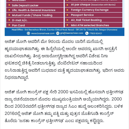
ಅಜಿತ್ ಜೋಗಿ ಅವರಿಗೆ ಮೇ 9ರಂದು ಮೊದಲ ಬಾರಿಗೆ ಮನೆಯಲ್ಲಿ
ಹೃದಯಾಘಾತವಾಗಿತ್ತು. ಈ ಹಿನ್ನೆಲೆಯಲ್ಲಿ ಅಂದೇ ಅವರನ್ನು ಖಾಸಗಿ ಆಸ್ಪತ್ರೆಗೆ
ದಾಖಲಿಸಲಾಗಿತ್ತು. ತೀವ್ರ ಅನಾರೋಗ್ಯಕ್ಕೀಡಾಗಿದ್ದ ಅವರಿಗೆ ವಿಶೇಷ ನಿಗಾ
ಘಟಕದಲ್ಲಿ ಚಿಕಿತ್ಸೆ ನೀಡಲಾಗುತ್ತಿತ್ತು. ವೆಂಟಿಲೇಟರ್‌ ಸಹಾಯದಿಂದ
ಉಸಿರಾಡುತ್ತಿದ್ದ ಅವರಿಗೆ ಬುಧವಾರ ಮತ್ತೆ ಹೃದಯಾಘಾತವಾಗಿತ್ತು. ಇದೀಗ ಅವರು
ನಿಧನರಾಗಿದ್ದಾರೆ.
ಅಜಿತ್‌ ಜೋಗಿ ಕಾಂಗ್ರೆಸ್‌ ಪಕ್ಷ ಸೇರಿ 2000 ಇಸವಿಯಲ್ಲಿ ಹೊಸದಾಗಿ ಛತ್ತೀಸ್‌ಗಢ
ರಾಜ್ಯ ರಚನೆಯಾದಾಗ ಮೊದಲ ಮುಖ್ಯಮಂತ್ರಿಯಾಗಿ ಆಯ್ಕೆಯಾಗಿದ್ದರು. 2000
ದಿಂದ 2003ರವರೆಗೆ ಛತ್ತೀಸ್‌ಗಢ ರಾಜ್ಯದ ಸಿಎಂ ಹುದ್ದೆ ಅಲಂಕರಿಸಿದ್ದರು. ಬಳಿಕ
2016ರಲ್ಲಿ ಅಜಿತ್‌ ಜೋಗಿ ತಮ್ಮ ಪತ್ನಿ ಮತ್ತು ಪುತ್ರನ ಜೊತೆಗೂಡಿ ಕಾಂಗ್ರೆಸ್‌
ತೊರೆದು ‘ಜನತಾ ಕಾಂಗ್ರೆಸ್‌ ಛತ್ತೀಸ್‌ಗಢ’ ಎಂಬ ಪಕ್ಷವನ್ನು ಕಟ್ಟಿದ್ದರು.