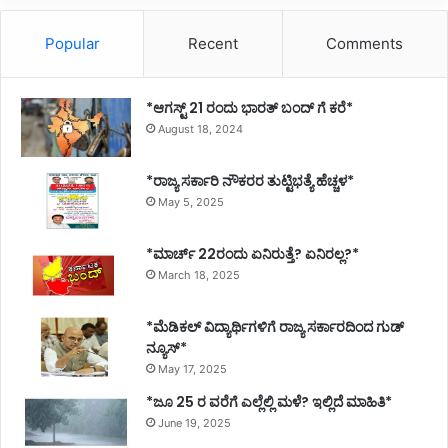
Popular
Recent
Comments
*ಆಗಸ್ಟ್ 21 ರಂದು ಭಾರತ್‌ ಬಂದ್‌ ಗೆ ಕರೆ*
August 18, 2024
*ರಾಜ್ಯ ಸರ್ಕಾರಿ ನೌಕರರ ತುಟ್ಟಿಭತ್ಯೆ ಹೆಚ್ಚಳ*
May 5, 2025
*ಮಾರ್ಚ್ 22ರಂದು ಏನಿರುತ್ತೆ? ಏನಿರಲ್ಲ?*
March 18, 2025
*ಮೆಡಿಕಲ್ ವಿದ್ಯಾರ್ಥಿಗಳಿಗೆ ರಾಜ್ಯ ಸರ್ಕಾರದಿಂದ ಗುಡ್
ನ್ಯೂಸ್*
May 17, 2025
*ಜೂ 25 ರ ವರೆಗೆ ಎಲ್ಲೆಲ್ಲಿ ಮಳೆ? ಇಲ್ಲಿದೆ ಮಾಹಿತಿ*
June 19, 2025