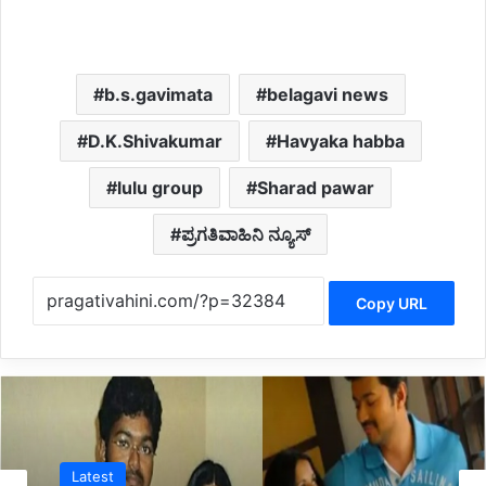
b.s.gavimata
belagavi news
D.K.Shivakumar
Havyaka habba
lulu group
Sharad pawar
ಪ್ರಗತಿವಾಹಿನಿ ನ್ಯೂಸ್
Copy URL