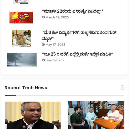
*ಮಾರ್ಚ್ 22ರಂದು ಏನಿರುತ್ತೆ? ಏನಿರಲ್ಲ?*
March 18, 2025
*ಮೆಡಿಕಲ್ ವಿದ್ಯಾರ್ಥಿಗಳಿಗೆ ರಾಜ್ಯ ಸರ್ಕಾರದಿಂದ ಗುಡ್
ನ್ಯೂಸ್*
May 17, 2025
*ಜೂ 25 ರ ವರೆಗೆ ಎಲ್ಲೆಲ್ಲಿ ಮಳೆ? ಇಲ್ಲಿದೆ ಮಾಹಿತಿ*
June 19, 2025
Recent Tech News