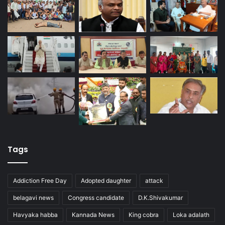
Tags
Addiction Free Day
Adopted daughter
attack
belagavi news
Congress candidate
D.K.Shivakumar
Havyaka habba
Kannada News
King cobra
Loka adalath