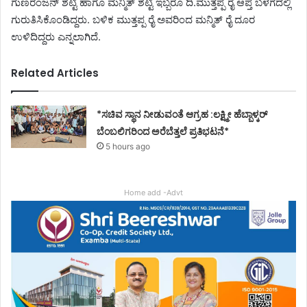
ಗುಣರಂಜನ್ ಶೆಟ್ಟಿ ಹಾಗೂ ಮನ್ಮಿತ್ ಶೆಟ್ಟಿ ಇಬ್ಬರೂ ದಿ.ಮುತ್ತಪ್ಪ ರೈ ಆಪ್ತ ಬಳಗದಲ್ಲಿ
ಗುರುತಿಸಿಕೊಂಡಿದ್ದರು. ಬಳಿಕ ಮುತ್ತಪ್ಪ ರೈ ಅವರಿಂದ ಮನ್ಮಿತ್ ರೈ ದೂರ
ಉಳಿದಿದ್ದರು ಎನ್ನಲಾಗಿದೆ.
Related Articles
*ಸಚಿವ ಸ್ಥಾನ ನೀಡುವಂತೆ ಆಗ್ರಹ :ಲಕ್ಷ್ಮೀ ಹೆಬ್ಬಾಳ್ಕರ್
ಬೆಂಬಲಿಗರಿಂದ ಅರೆಬೆತ್ತಲೆ ಪ್ರತಿಭಟನೆ*
5 hours ago
Home add -Advt