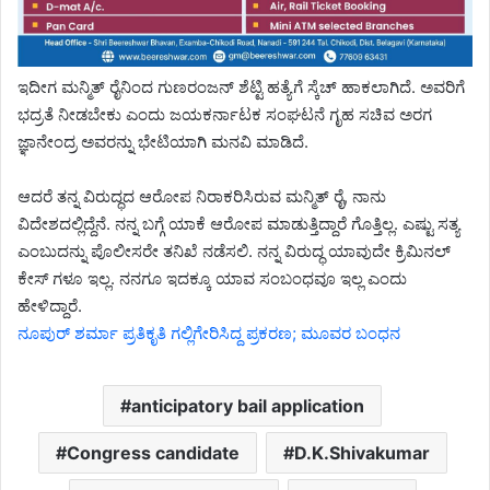
ಇದೀಗ ಮನ್ಮಿತ್ ರೈನಿಂದ ಗುಣರಂಜನ್ ಶೆಟ್ಟಿ ಹತ್ಯೆಗೆ ಸ್ಕೆಚ್ ಹಾಕಲಾಗಿದೆ. ಅವರಿಗೆ
ಭದ್ರತೆ ನೀಡಬೇಕು ಎಂದು ಜಯಕರ್ನಾಟಕ ಸಂಘಟನೆ ಗೃಹ ಸಚಿವ ಅರಗ
ಜ್ಞಾನೇಂದ್ರ ಅವರನ್ನು ಭೇಟಿಯಾಗಿ ಮನವಿ ಮಾಡಿದೆ.
ಆದರೆ ತನ್ನ ವಿರುದ್ಧದ ಆರೋಪ ನಿರಾಕರಿಸಿರುವ ಮನ್ಮಿತ್ ರೈ, ನಾನು
ವಿದೇಶದಲ್ಲಿದ್ದೆನೆ. ನನ್ನ ಬಗ್ಗೆ ಯಾಕೆ ಆರೋಪ ಮಾಡುತ್ತಿದ್ದಾರೆ ಗೊತ್ತಿಲ್ಲ. ಎಷ್ಟು ಸತ್ಯ
ಎಂಬುದನ್ನು ಪೊಲೀಸರೇ ತನಿಖೆ ನಡೆಸಲಿ. ನನ್ನ ವಿರುದ್ಧ ಯಾವುದೇ ಕ್ರಿಮಿನಲ್
ಕೇಸ್ ಗಳೂ ಇಲ್ಲ. ನನಗೂ ಇದಕ್ಕೂ ಯಾವ ಸಂಬಂಧವೂ ಇಲ್ಲ ಎಂದು
ಹೇಳಿದ್ದಾರೆ.
ನೂಪುರ್ ಶರ್ಮಾ ಪ್ರತಿಕೃತಿ ಗಲ್ಲಿಗೇರಿಸಿದ್ದ ಪ್ರಕರಣ; ಮೂವರ ಬಂಧನ
anticipatory bail application
Congress candidate
D.K.Shivakumar