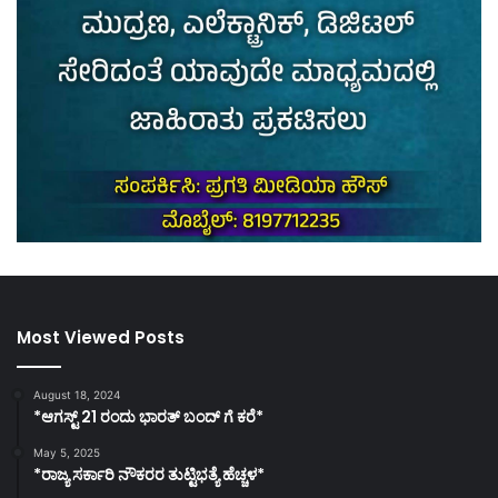
Most Viewed Posts
August 18, 2024
*ಆಗಸ್ಟ್ 21 ರಂದು ಭಾರತ್‌ ಬಂದ್‌ ಗೆ ಕರೆ*
May 5, 2025
*ರಾಜ್ಯ ಸರ್ಕಾರಿ ನೌಕರರ ತುಟ್ಟಿಭತ್ಯೆ ಹೆಚ್ಚಳ*