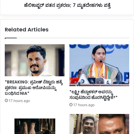
ಹೆಲಿಕಾಪ್ಟರ್ ಪತನ ಪ್ರಕರಣ; 7 ಮೃತದೇಹಗಳು ಪತ್ತೆ
ರ
ಪ್
ಕ
ರ
ರ
ಕ
ಣ
ರ
Related Articles
;
ಣ
ಮೂ
;
ವ
7
ರು
ಮೃ
ವ
ತ
ಶ
ದೇ
ಕ್
ಹ
ಕೆ
ಗ
ಳು
*BREAKING: ಪ್ರವೀಣ್ ನೆಟ್ಟಾರು ಹತ್ಯೆ
ಪ
ಪ್ರಕರಣ: ಪ್ರಮುಖ ಆರೋಪಿಯನ್ನು
*ಲಕ್ಷ್ಮೀ ಹೆಬ್ಬಾಳಕರ್ ಅವರನ್ನು
ತ್
ಬಂಧಿಸಿದ NIA*
ಸಂಪುಟದಿಂದ ಹೊರಗಿಟ್ಟಿದ್ದೇಕೆ?*
ತೆ
17 hours ago
17 hours ago