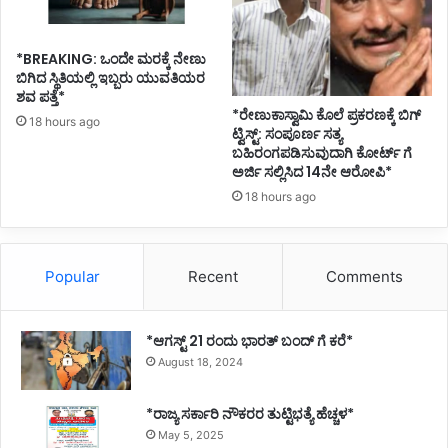
*BREAKING: ಒಂದೇ ಮರಕ್ಕೆ ನೇಣು
ಬಿಗಿದ ಸ್ಥಿತಿಯಲ್ಲಿ ಇಬ್ಬರು ಯುವತಿಯರ
ಶವ ಪತ್ತೆ*
*ರೇಣುಕಾಸ್ವಾಮಿ ಕೊಲೆ ಪ್ರಕರಣಕ್ಕೆ ಬಿಗ್
18 hours ago
ಟ್ವಿಸ್ಟ್: ಸಂಪೂರ್ಣ ಸತ್ಯ
ಬಹಿರಂಗಪಡಿಸುವುದಾಗಿ ಕೋರ್ಟ್ ಗೆ
ಅರ್ಜಿ ಸಲ್ಲಿಸಿದ 14ನೇ ಆರೋಪಿ*
18 hours ago
Popular
Recent
Comments
*ಆಗಸ್ಟ್ 21 ರಂದು ಭಾರತ್‌ ಬಂದ್‌ ಗೆ ಕರೆ*
August 18, 2024
*ರಾಜ್ಯ ಸರ್ಕಾರಿ ನೌಕರರ ತುಟ್ಟಿಭತ್ಯೆ ಹೆಚ್ಚಳ*
May 5, 2025