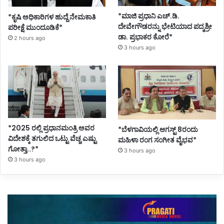
*ಮಾಜಿ ಪ್ರಧಾನಿ ಎಚ್.ಡಿ.
*ಕೃಷಿ ಅಧಿಕಾರಿಗಳ ಹುದ್ದೆ ನೇಮಕಾತಿ
ದೇವೇಗೌಡರನ್ನು ಭೇಟಿಯಾದ ಪದ್ಮಶ್ರೀ
ಪರೀಕ್ಷೆ ಮುಂದೂಡಿಕೆ*
ಡಾ. ಪ್ರಭಾಕರ ಕೋರೆ*
2 hours ago
3 hours ago
*2025 ರಲ್ಲಿ ಪ್ರಧಾನಮಂತ್ರಿ ಅವರ
*ಬೆಳಗಾವಿಯಲ್ಲಿ ಆಗಸ್ಟ್ 8ರಂದು
ವಿದೇಶಕ್ಕೆ ತಗುಲಿದ ಒಟ್ಟು ವೆಚ್ಚ ಎಷ್ಟು
ಮಹಿಳಾ ರಂಗ ಸಂಗೀತ ವೈಭವ*
ಗೋತ್ತಾ..?*
3 hours ago
3 hours ago