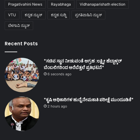
Pragativahini News
Rayabhaga
Vidhanaparishath election
VTU
ಕನ್ನಡ ನ್ಯೂಸ್
ಕನ್ನಡ ಸುದ್ದಿ
ಪ್ರಗತಿವಾಹಿನಿ ನ್ಯೂಸ್
ಬೆಳಗಾವಿ ನ್ಯೂಸ್
Recent Posts
*ಸಚಿವ ಸ್ಥಾನ ನೀಡುವಂತೆ ಆಗ್ರಹ :ಲಕ್ಷ್ಮೀ ಹೆಬ್ಬಾಳ್ಕರ್
ಬೆಂಬಲಿಗರಿಂದ ಅರೆಬೆತ್ತಲೆ ಪ್ರತಿಭಟನೆ*
6 seconds ago
*ಕೃಷಿ ಅಧಿಕಾರಿಗಳ ಹುದ್ದೆ ನೇಮಕಾತಿ ಪರೀಕ್ಷೆ ಮುಂದೂಡಿಕೆ*
2 hours ago