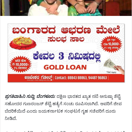
ಪ್ರಗತಿವಾಹಿನಿ ಸುದ್ದಿ; ಬೆಂಗಳೂರು:
ದಕ್ಷಿಣ ಭಾರತದ ಖ್ಯಾತ ನಟಿ ಅನುಷ್ಕಾ ಶೆಟ್ಟಿ
ಸಹೋದರ ಗುಣರಂಜನ್ ಶೆಟ್ಟಿ ಹತ್ಯೆಗೆ ಸಂಚು ರೂಪಿಸಲಾಗಿದೆ. ಅವರಿಗೆ ಜೀವ
ಬೆದರಿಕೆಯಿದೆ ಎಂದು ಜಯಕರ್ನಾಟಕ ಸಂಘಟನೆ ಗೃಹ ಸಚಿವರಿಗೆ ದೂರು
ನೀಡಿದೆ.