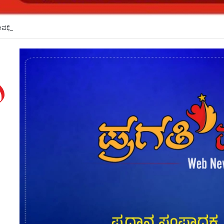
ಅವಧಿ ವಿಸ್ತರಣೆ*