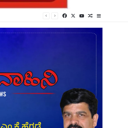
Facebook
X
YouTube
Random Article
Sidebar