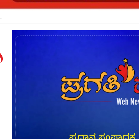
ಿ ಅವರ ಹೃದಯ ವೈಶಾಲ್ಯತೆ ಶ್ಲಾಘನೀಯ: ಸಿಎಂ ಡಿ.ಕೆ.ಶಿವಕುಮಾರ್*