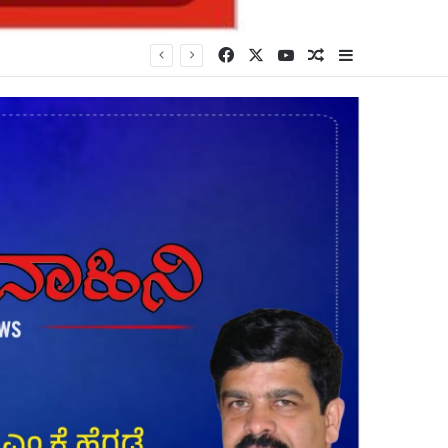
Facebook
X
YouTube
Random Article
Sidebar