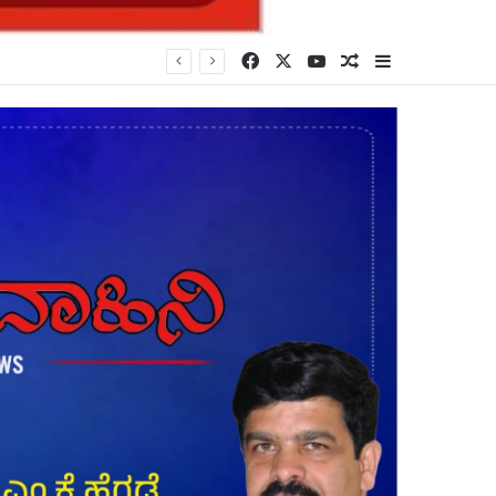
Facebook
X
YouTube
Random Article
Sidebar