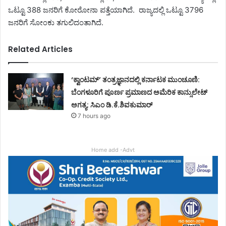
ಒಟ್ಟೂ 388 ಜನರಿಗೆ ಕೋರೋನಾ ಪತ್ತೆಯಾಗಿದೆ. ರಾಜ್ಯದಲ್ಲಿ ಒಟ್ಟೂ 3796
ಜನರಿಗೆ ಸೋಂಕು ತಗುಲಿದಂತಾಗಿದೆ.
Related Articles
‘ಕ್ವಾಂಟಮ್’ ತಂತ್ರಜ್ಞಾನದಲ್ಲಿ ಕರ್ನಾಟಕ ಮುಂಚೂಣಿ:
ಬೆಂಗಳೂರಿಗೆ ಪೂರ್ಣ ಪ್ರಮಾಣದ ಅಮೆರಿಕ ಕಾನ್ಸುಲೇಟ್
ಅಗತ್ಯ: ಸಿಎಂ ಡಿ.ಕೆ.ಶಿವಕುಮಾರ್
7 hours ago
Home add -Advt