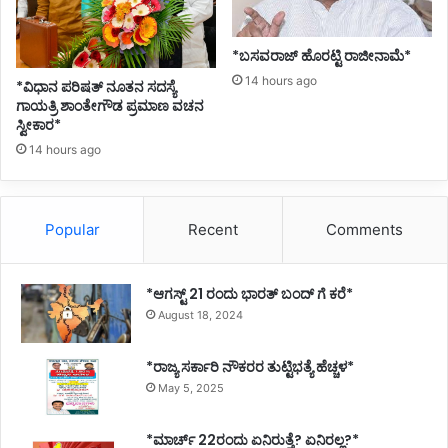
8
8
A
*ಬಸವರಾಜ್ ಹೊರಟ್ಟಿ ರಾಜೀನಾಮೆ*
c
14 hours ago
*ವಿಧಾನ ಪರಿಷತ್ ನೂತನ ಸದಸ್ಯೆ
t
ಗಾಯತ್ರಿ ಶಾಂತೇಗೌಡ ಪ್ರಮಾಣ ವಚನ
i
ಸ್ವೀಕಾರ*
v
14 hours ago
e
C
a
s
Popular
Recent
Comments
e
s
o
*ಆಗಸ್ಟ್ 21 ರಂದು ಭಾರತ್‌ ಬಂದ್‌ ಗೆ ಕರೆ*
n
August 18, 2024
T
u
e
*ರಾಜ್ಯ ಸರ್ಕಾರಿ ನೌಕರರ ತುಟ್ಟಿಭತ್ಯೆ ಹೆಚ್ಚಳ*
s
May 5, 2025
d
a
*ಮಾರ್ಚ್ 22ರಂದು ಏನಿರುತ್ತೆ? ಏನಿರಲ್ಲ?*
y