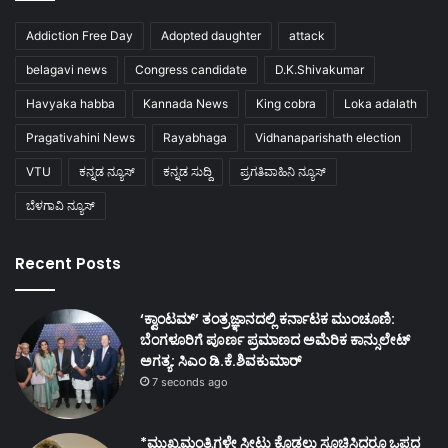
Addiction Free Day
Adopted daughter
attack
belagavi news
Congress candidate
D.K.Shivakumar
Havyaka habba
Kannada News
King cobra
Loka adalath
Pragativahini News
Rayabhaga
Vidhanaparishath election
VTU
ಕನ್ನಡ ನ್ಯೂಸ್
ಕನ್ನಡ ಸುದ್ದಿ
ಪ್ರಗತಿವಾಹಿನಿ ನ್ಯೂಸ್
ಬೆಳಗಾವಿ ನ್ಯೂಸ್
Recent Posts
‘ಕ್ವಾಂಟಮ್’ ತಂತ್ರಜ್ಞಾನದಲ್ಲಿ ಕರ್ನಾಟಕ ಮುಂಚೂಣಿ:
ಬೆಂಗಳೂರಿಗೆ ಪೂರ್ಣ ಪ್ರಮಾಣದ ಅಮೆರಿಕ ಕಾನ್ಸುಲೇಟ್
ಅಗತ್ಯ: ಸಿಎಂ ಡಿ.ಕೆ.ಶಿವಕುಮಾರ್
7 seconds ago
*ಮುಖ್ಯಮಂತ್ರಿಗಳೇ ಸೀಟು ಕೊಡಲು ಸೂಚಿಸಿದರೂ ಒಪ್ಪದ