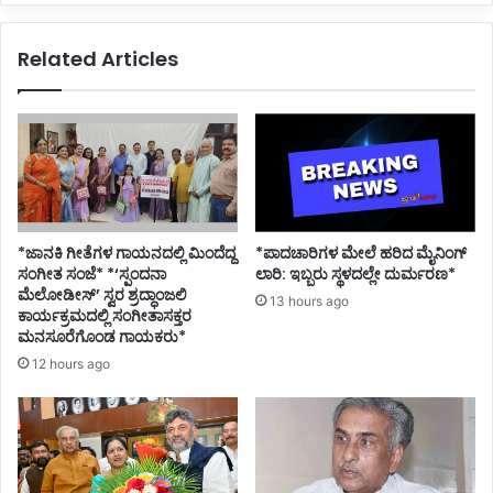
ಜ
t
ರು
t
Related Articles
ಗಿ
a
ಸ
c
ಲು
k
ಸಿ
s
ಎಂ
S
ಸೂ
t
ಚ
a
ನೆ
t
e
*ಜಾನಕಿ ಗೀತೆಗಳ ಗಾಯನದಲ್ಲಿ ಮಿಂದೆದ್ದ
*ಪಾದಚಾರಿಗಳ ಮೇಲೆ ಹರಿದ ಮೈನಿಂಗ್
B
ಸಂಗೀತ ಸಂಜೆ* *‘ಸ್ಪಂದನಾ
ಲಾರಿ: ಇಬ್ಬರು ಸ್ಥಳದಲ್ಲೇ ದುರ್ಮರಣ*
a
ಮೆಲೋಡೀಸ್’ ಸ್ವರ ಶ್ರದ್ಧಾಂಜಲಿ
13 hours ago
ಕಾರ್ಯಕ್ರಮದಲ್ಲಿ ಸಂಗೀತಾಸಕ್ತರ
d
ಮನಸೂರೆಗೊಂಡ ಗಾಯಕರು*
l
y
12 hours ago
w
i
t
h
3