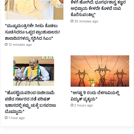
ಕೆಳಗೆ ಹೋಗಿದೆ; ಭೂಗರ್ಭಶಾಸ್ತ್ರ ತಜ್ಞರ
ಅಭಿಪ್ರಾಯ ಕೇಳದೇ ಕೊಳವೆ ಬಾವಿ
ಕೊರೆಸುವಂತಿಲ್ಲ*
35 minutes ago
*ಮುಖ್ಯಮಂತ್ರಿಗಳೇ ಸೀಟು ಕೊಡಲು
ಸೂಚಿಸಿದರೂ ಒಪ್ಪದ ಪ್ರಾಂಶುಪಾಲರು!
ಶಾಲಾದಿನಗಳನ್ನು ಸ್ಮರಿಸಿದ ಸಿಎಂ*
12 minutes ago
*ಹೊರಟ್ಟಿಯವರಿಂದ ರಾಜೀನಾಮೆ
*ಆಗಷ್ಟ 9 ರಂದು ಬೆಳಗಾವಿಯಲ್ಲಿ
ಪಡೆದ ಸರ್ಕಾರದ ನಡೆ ಪರಿಷತ್
ವಿದ್ಯುತ್ ವ್ಯತ್ಯಯ*
ಇಹಾಸದಲ್ಲಿ ಕಪ್ಪು ಚುಕ್ಕೆ:ಬಸವರಾಜ
2 hours ago
ಬೊಮ್ಮಾಯಿ*
1 hour ago