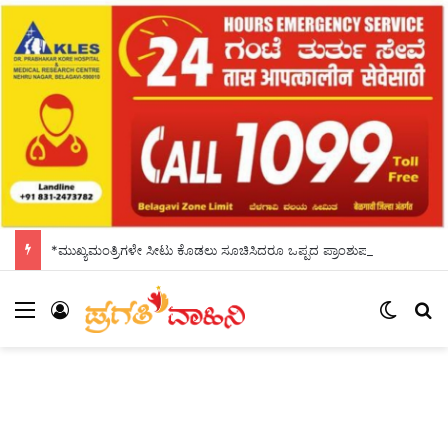
*ಮುಖ್ಯಮಂತ್ರಿಗಳೇ ಸೀಟು ಕೊಡಲು ಸೂಚಿಸಿದರೂ ಒಪ್ಪದ ಪ್ರಾಂಶುಪಾಲರು!ಶಾಲಾದಿನಗಳನ್ನು ಸ್ಮರಿಸಿದ ಸಿಎಂ*
Menu
Log In
Switch
S