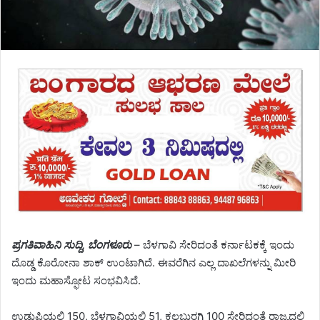
ಪ್ರಗತಿವಾಹಿನಿ ಸುದ್ದಿ, ಬೆಂಗಳೂರು
– ಬೆಳಗಾವಿ ಸೇರಿದಂತೆ ಕರ್ನಾಟಕಕ್ಕೆ ಇಂದು
ದೊಡ್ಡ ಕೊರೋನಾ ಶಾಕ್ ಉಂಟಾಗಿದೆ. ಈವರೆಗಿನ ಎಲ್ಲ ದಾಖಲೆಗಳನ್ನು ಮೀರಿ
ಇಂದು ಮಹಾಸ್ಫೋಟ ಸಂಭವಿಸಿದೆ.
ಉಡುಪಿಯಲ್ಲಿ 150, ಬೆಳಗಾವಿಯಲ್ಲಿ 51, ಕಲಬುರಗಿ 100 ಸೇರಿದಂತೆ ರಾಜ್ಯದಲ್ಲಿ