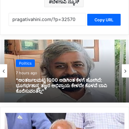
ಬೆಳಗಾವಿ ನ್ಯೂಸ್
Copy URL
Politics
Politics
8 hours ago
*ಹೊರಟ್ಟಿಯವರಿಂದ ರಾಜೀನಾಮೆ ಪಡೆದ ಸರ್ಕಾರದ ನಡೆ
7 hours ago
ಪರಿಷತ್ ಇಹಾಸದಲ್ಲಿ ಕಪ್ಪು ಚುಕ್ಕೆ:ಬಸವರಾಜ ಬೊಮ್ಮಾಯಿ*
ಕೆ
*ಅಂತರ್ಜಲಮಟ್ಟ 1000 ಅಡಿಗಿಂತ ಕೆಳಗೆ ಹೋಗಿದೆ;
ಲ
ಭೂಗರ್ಭಶಾಸ್ತ್ರ ತಜ್ಞರ ಅಭಿಪ್ರಾಯ ಕೇಳದೇ ಕೊಳವೆ ಬಾವಿ
ಸ