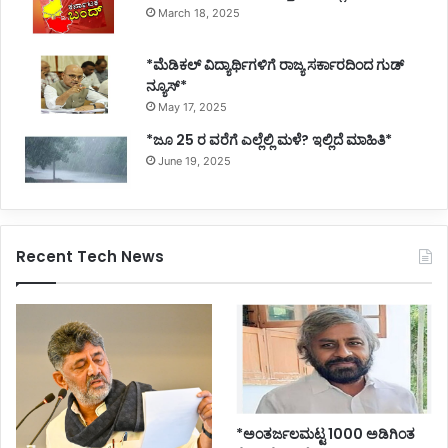
March 18, 2025
*ಮೆಡಿಕಲ್ ವಿದ್ಯಾರ್ಥಿಗಳಿಗೆ ರಾಜ್ಯ ಸರ್ಕಾರದಿಂದ ಗುಡ್
ನ್ಯೂಸ್*
May 17, 2025
*ಜೂ 25 ರ ವರೆಗೆ ಎಲ್ಲೆಲ್ಲಿ ಮಳೆ? ಇಲ್ಲಿದೆ ಮಾಹಿತಿ*
June 19, 2025
Recent Tech News
*ಅಂತರ್ಜಲಮಟ್ಟ 1000 ಅಡಿಗಿಂತ