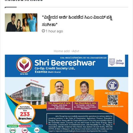
*ವಿಚ್ಛೇದನ ಅರ್ಜಿ ಹಿಂಪಡೆದ ಸಿಎಂ ವಿಜಯ್ ಪತ್ನಿ
ಸಂಗೀತಾ*
1 hour ago
Home add -Advt