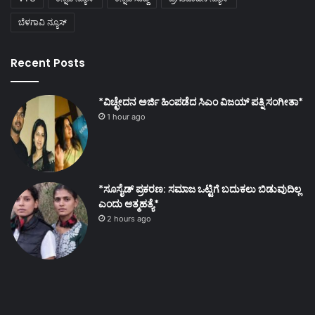
ಬೆಳಗಾವಿ ನ್ಯೂಸ್
Recent Posts
*ವಿಚ್ಛೇದನ ಅರ್ಜಿ ಹಿಂಪಡೆದ ಸಿಎಂ ವಿಜಯ್ ಪತ್ನಿ ಸಂಗೀತಾ*
1 hour ago
*ಸೂಸೈಡ್ ಪ್ರಕರಣ: ಸಮಾಜ ಒಟ್ಟಿಗೆ ಬದುಕಲು ಬಿಡುವುದಿಲ್ಲ
ಎಂದು ಆತ್ಮಹತ್ಯೆ*
2 hours ago