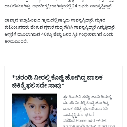
ದಾಖಲಿಸಲಾಗಿತ್ತು. ಅನಾರೀಗ್ಯಕ್ಕೀಡಾಗಿದ್ದವರಲ್ಲಿ 24 ಜನರು ಸಾವನ್ನಪ್ಪಿದ್ದಾರೆ.
ಛಾಪ್ರಾದ ಇಬ್ರಾಹಿಂಪುರ ಗ್ರಾಮದಲ್ಲಿ ನಾಲ್ವರು ಸಾವನ್ನಪ್ಪಿದ್ದಾರೆ. ಮೃತರ
ಕುಟುಂಬದವರು ಹೇಳುವ ಪ್ರಕಾರ ಮದ್ಯ ಸೆವಿಸಿ ಸಾವನ್ನಪ್ಪಿದ್ದಾರೆ ಎನ್ನುತ್ತಿದ್ದಾರೆ.
ಆಸ್ಪತೆಗೆ ದಾಖಲಾಗಿರುವ 40ಕ್ಕೂ ಹೆಚ್ಚು ಜನರ ಸ್ಥಿತಿ ಗಂಭೀರವಾಗಿದೆ ಎಂದು
ತಿಳಿದುಬಂದಿದೆ.