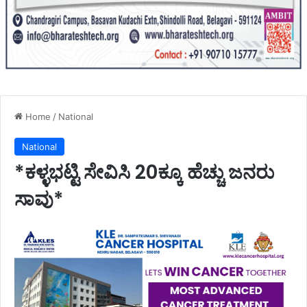
Home
/
National
National
*ಕಳ್ಳಭಟ್ಟಿ ಸೇವಿಸಿ 20ಕ್ಕೂ ಹೆಚ್ಚು ಜನರು
ಸಾವು*