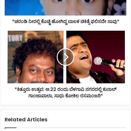
ಫಲಿಸದೇ
ಸಾವು*
*ಚರಂಡಿ ನೀರಲ್ಲಿ ಕೊಚ್ಚಿ ಹೋಗಿದ್ದ ಬಾಲಕ ಚಿಕಿತ್ಸೆ ಫಲಿಸದೇ ಸಾವು*
*ಕಿತ್ತೂರು
ಉತ್ಸವ:
ಅ.22
ರಂದು
ಬೆಳಗಾವಿ
ನಗರದಲ್ಲಿ
ಕುನಾಲ್
ಗಾಂಜಾವಾಲಾ,
ಸಾಧು
*ಕಿತ್ತೂರು ಉತ್ಸವ: ಅ.22 ರಂದು ಬೆಳಗಾವಿ ನಗರದಲ್ಲಿ ಕುನಾಲ್
ಕೋಕಿಲ
ರಸಮಂಜರಿ*
ಗಾಂಜಾವಾಲಾ, ಸಾಧು ಕೋಕಿಲ ರಸಮಂಜರಿ*
Related Articles