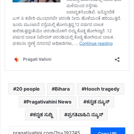
20 people
Bihara
Hooch tragedy
Pragativahini News
ಕನ್ನಡ ನ್ಯೂಸ್
ಕನ್ನಡ ಸುದ್ದಿ
ಪ್ರಗತಿವಾಹಿನಿ ನ್ಯೂಸ್
Copy URL