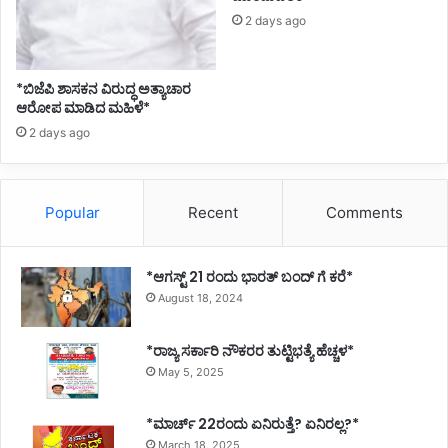
2 days ago
*ಬಿಜೆಪಿ ಶಾಸಕನ ವಿರುದ್ಧ ಅತ್ಯಾಚಾರ
ಆರೋಪ ಮಾಡಿದ ಮಹಿಳೆ*
2 days ago
Popular
Recent
Comments
*ಆಗಸ್ಟ್ 21 ರಂದು ಭಾರತ್‌ ಬಂದ್‌ ಗೆ ಕರೆ*
August 18, 2024
*ರಾಜ್ಯ ಸರ್ಕಾರಿ ನೌಕರರ ತುಟ್ಟಿಭತ್ಯೆ ಹೆಚ್ಚಳ*
May 5, 2025
*ಮಾರ್ಚ್ 22ರಂದು ಏನಿರುತ್ತೆ? ಏನಿರಲ್ಲ?*
March 18, 2025