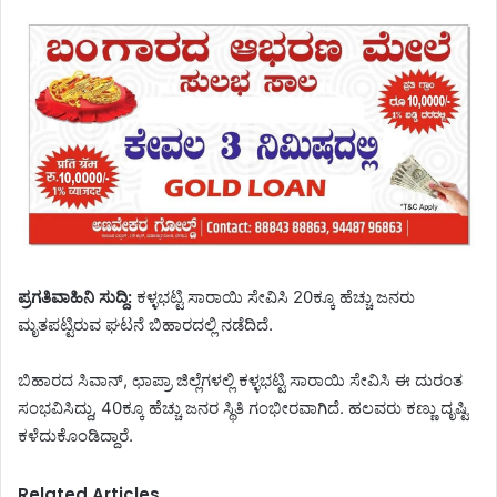
ಪ್ರಗತಿವಾಹಿನಿ ಸುದ್ದಿ:
ಕಳ್ಳಭಟ್ಟಿ ಸಾರಾಯಿ ಸೇವಿಸಿ 20ಕ್ಕೂ ಹೆಚ್ಚು ಜನರು
ಮೃತಪಟ್ಟಿರುವ ಘಟನೆ ಬಿಹಾರದಲ್ಲಿ ನಡೆದಿದೆ.
ಬಿಹಾರದ ಸಿವಾನ್, ಛಾಪ್ರಾ ಜಿಲ್ಲೆಗಳಲ್ಲಿ ಕಳ್ಳಭಟ್ಟಿ ಸಾರಾಯಿ ಸೇವಿಸಿ ಈ ದುರಂತ
ಸಂಭವಿಸಿದ್ದು, 40ಕ್ಕೂ ಹೆಚ್ಚು ಜನರ ಸ್ಥಿತಿ ಗಂಭೀರವಾಗಿದೆ. ಹಲವರು ಕಣ್ಣು ದೃಷ್ಟಿ
ಕಳೆದುಕೊಂಡಿದ್ದಾರೆ.
Related Articles