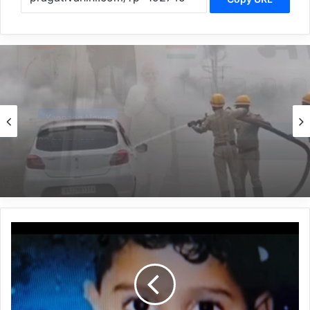
Belagavi News
1 day ago
*ಯಮಕನಮರ್ಡಿ ರಾಷ್ಟ್ರೀಯ ಹೆದ್ದಾರಿ ಬಳಿ ಹೊತ್ತಿ ಉರಿದ
ಕಾರು*
*ಚರಂಡಿ
ನೀರಲ್ಲಿ
ಕೊಚ್ಚಿ
ಹೋಗಿದ್ದ
ಬಾಲಕ
ಚಿಕಿತ್ಸೆ