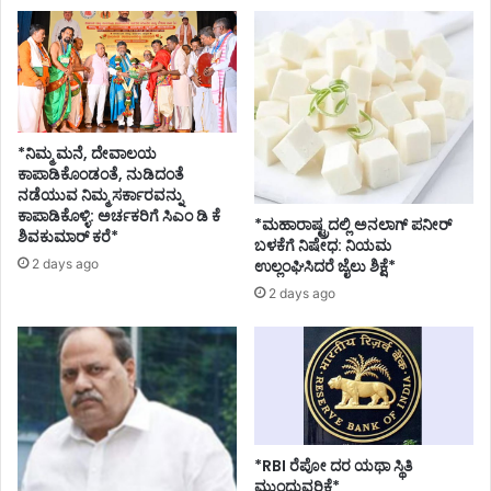
*ನಿಮ್ಮ ಮನೆ, ದೇವಾಲಯ
ಕಾಪಾಡಿಕೊಂಡಂತೆ, ನುಡಿದಂತೆ
ನಡೆಯುವ ನಿಮ್ಮ ಸರ್ಕಾರವನ್ನು
ಕಾಪಾಡಿಕೊಳ್ಳಿ: ಅರ್ಚಕರಿಗೆ ಸಿಎಂ ಡಿ ಕೆ
*ಮಹಾರಾಷ್ಟ್ರದಲ್ಲಿ ಅನಲಾಗ್ ಪನೀರ್
ಶಿವಕುಮಾರ್ ಕರೆ*
ಬಳಕೆಗೆ ನಿಷೇಧ: ನಿಯಮ
2 days ago
ಉಲ್ಲಂಘಿಸಿದರೆ ಜೈಲು ಶಿಕ್ಷೆ*
2 days ago
*RBI ರೆಪೋ ದರ ಯಥಾ ಸ್ಥಿತಿ
ಮುಂದುವರಿಕೆ*