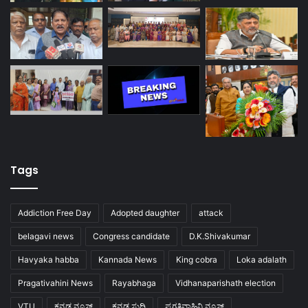
Tags
Addiction Free Day
Adopted daughter
attack
belagavi news
Congress candidate
D.K.Shivakumar
Havyaka habba
Kannada News
King cobra
Loka adalath
Pragativahini News
Rayabhaga
Vidhanaparishath election
VTU
ಕನ್ನಡ ನ್ಯೂಸ್
ಕನ್ನಡ ಸುದ್ದಿ
ಪ್ರಗತಿವಾಹಿನಿ ನ್ಯೂಸ್