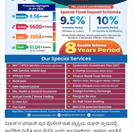
ಸಿವಾನ್ ನ ಭಗವಾನ್ ಪುರ ಪೊಲೀಸ್ ಠಾಣೆ ವ್ಯಾಪ್ತಿಯ ಮಘರ್ ಗ್ರಾಮದಲ್ಲಿ
ಪಾಲಿಥಿನ್ ಮಿಶ್ರಿತ ಮದ್ಯ ಸೇವಿಸಿ ಜನರು ಅಸ್ವಸ್ಥರಾಗಿದ್ದರು. ಅವರನ್ನು ಆಸ್ಪತ್ರೆಗೆ