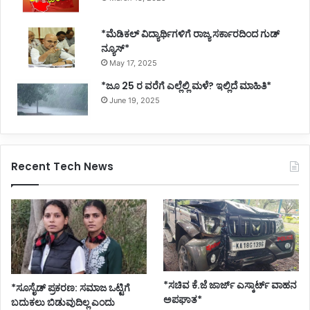
*ಮೆಡಿಕಲ್ ವಿದ್ಯಾರ್ಥಿಗಳಿಗೆ ರಾಜ್ಯ ಸರ್ಕಾರದಿಂದ ಗುಡ್
ನ್ಯೂಸ್*
May 17, 2025
*ಜೂ 25 ರ ವರೆಗೆ ಎಲ್ಲೆಲ್ಲಿ ಮಳೆ? ಇಲ್ಲಿದೆ ಮಾಹಿತಿ*
June 19, 2025
Recent Tech News
*ಸಚಿವ ಕೆ.ಜೆ ಜಾರ್ಜ್ ಎಸ್ಕಾರ್ಟ್ ವಾಹನ
*ಸೂಸೈಡ್ ಪ್ರಕರಣ: ಸಮಾಜ ಒಟ್ಟಿಗೆ
ಅಪಘಾತ*
ಬದುಕಲು ಬಿಡುವುದಿಲ್ಲ ಎಂದು