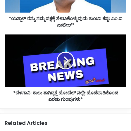
ಎಂ.ಬಿ
ಪಾಟೀಲ್*
*ಯತ್ನಾಳ್ ರನ್ನು ನಮ್ಮ ಪಕ್ಷಕ್ಕೆ ಸೇರಿಸಿಕೊಳ್ಳುವುದು ತುಂಬಾ ಕಷ್ಟ: ಎಂ.ಬಿ
ಪಾಟೀಲ್*
*ಬೆಳಗಾವಿ:
ಕಾಲು
ತಾಗಿದ್ದಕ್ಕೆ
ಹೋಟೆಲ್
ನಲ್ಲೇ
ಹೊಡೆದಾಡಿಕೊಂಡ
ಎರಡು
ಗುಂಪುಗಳು*
*ಬೆಳಗಾವಿ: ಕಾಲು ತಾಗಿದ್ದಕ್ಕೆ ಹೋಟೆಲ್ ನಲ್ಲೇ ಹೊಡೆದಾಡಿಕೊಂಡ
ಎರಡು ಗುಂಪುಗಳು*
Related Articles