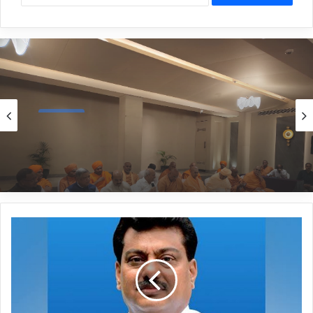
Politics
2 hours ago
*ಉತ್ತರ ಕರ್ನಾಟಕದ ಬಡ ಪ್ರತಿಭಾವಂತ ಮಕ್ಕಳಿಗೆ
ಗುಣಮಟ್ಟದ ತರಬೇತಿ *
*ಯತ್ನಾಳ್
ರನ್ನು
ನಮ್ಮ
ಪಕ್ಷಕ್ಕೆ
ಸೇರಿಸಿಕೊಳ್ಳುವುದು
ತುಂಬಾ
ಕಷ್ಟ: