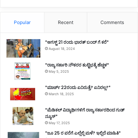
Popular
Recent
Comments
*ಆಗಸ್ಟ್ 21 ರಂದು ಭಾರತ್‌ ಬಂದ್‌ ಗೆ ಕರೆ*
August 18, 2024
*ರಾಜ್ಯ ಸರ್ಕಾರಿ ನೌಕರರ ತುಟ್ಟಿಭತ್ಯೆ ಹೆಚ್ಚಳ*
May 5, 2025
*ಮಾರ್ಚ್ 22ರಂದು ಏನಿರುತ್ತೆ? ಏನಿರಲ್ಲ?*
March 18, 2025
*ಮೆಡಿಕಲ್ ವಿದ್ಯಾರ್ಥಿಗಳಿಗೆ ರಾಜ್ಯ ಸರ್ಕಾರದಿಂದ ಗುಡ್
ನ್ಯೂಸ್*
May 17, 2025
*ಜೂ 25 ರ ವರೆಗೆ ಎಲ್ಲೆಲ್ಲಿ ಮಳೆ? ಇಲ್ಲಿದೆ ಮಾಹಿತಿ*