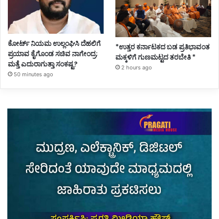
ಕೋರ್ಟ್ ನಿಯಮ ಉಲ್ಲಂಘಿಸಿ ದೆಹಲಿಗೆ
*ಉತ್ತರ ಕರ್ನಾಟಕದ ಬಡ ಪ್ರತಿಭಾವಂತ
ಪ್ರಯಾವ ಕೈಗೊಂಡ ಸಚಿವ ನಾಗೇಂದ್ರ;
ಮಕ್ಕಳಿಗೆ ಗುಣಮಟ್ಟದ ತರಬೇತಿ *
ಮತ್ತೆ ಎದುರಾಗುತ್ತಾ ಸಂಕಷ್ಟ?
2 hours ago
50 minutes ago