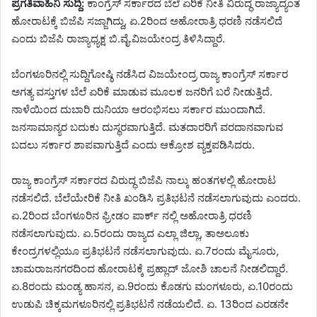
ಪ್ರಗತಿವಾಹಿನಿ ಸುದ್ದಿ:
ಕಾಂಗ್ರೆಸ್ ಸರ್ಕಾರದ ಬೆಲೆ ಏರಿಕೆ ನೀತಿ ವಿರುದ್ಧ ರಾಜ್ಯಾದ್ಯಂತ
ಹೋರಾಟಕ್ಕೆ ಬಿಜೆಪಿ ಸಜ್ಜಾಗಿದ್ದು, ಏ.2ರಿಂದ ಅಹೋರಾತ್ರಿ ಧರಣಿ ನಡೆಸಲಿದೆ
ಎಂದು ಬಿಜೆಪಿ ರಾಜ್ಯಾಧ್ಯಕ್ಷ ಬಿ.ವೈ.ವಿಜಯೇಂದ್ರ ತಿಳಿಸಿದ್ದಾರೆ.
ಬೆಂಗಳೂರಿನಲ್ಲಿ ಸುದ್ದಿಗೋಷ್ಠಿ ನಡೆಸಿದ ವಿಜಯೇಂದ್ರ ರಾಜ್ಯ ಕಾಂಗ್ರೆಸ್ ಸರ್ಕಾರ
ಅಗತ್ಯ ವಸ್ತುಗಳ ಬೆಲೆ ಏರಿಕೆ ಮಾಡುವ ಮೂಲಕ ಜನರಿಗೆ ಬರೆ ನೀಡುತ್ತಿದೆ.
ನಾಳೆಯಿಂದ ದುಬಾರಿ ದುನಿಯಾ ಆರಂಭಿಸಲು ಸರ್ಕಾರ ಮುಂದಾಗಿದೆ.
ಜನಸಾಮಾನ್ಯರ ಬದುಕು ದುಸ್ಥರವಾಗುತ್ತಿದೆ. ಮತದಾರರಿಗೆ ವರದಾನವಾಗುವ
ಬದಲು ಸರ್ಕಾರ ಶಾಪವಾಗುತ್ತಿದೆ ಎಂದು ಆಕ್ರೋಶ ವ್ಯಕ್ತಪಡಿಸಿದರು.
ರಾಜ್ಯ ಕಾಂಗ್ರೆಸ್ ಸರ್ಕಾರದ ವಿರುದ್ಧ ಬಿಜೆಪಿ ನಾಲ್ಕು ಹಂತಗಳಲ್ಲಿ ಹೋರಾಟ
ನಡೆಸಲಿದೆ. ಬೆಲೆಯೇರಿಕೆ ನೀತಿ ಖಂಡಿಸಿ ಪ್ರತಿಭಟನೆ ನಡೆಸಲಾಗುವುದು ಎಂದರು.
ಏ.2ರಿಂದ ಬೆಂಗಳೂರಿನ ಫ್ರೀಡಂ ಪಾರ್ಕ್ ನಲ್ಲಿ ಅಹೋರಾತ್ರಿ ಧರಣಿ
ನಡೆಸಲಾಗುವುದು. ಏ.5ರಂದು ರಾಜ್ಯದ ಎಲ್ಲಾ ಜಿಲ್ಲಾ, ತಾಅಲೂಕು
ಕೇಂದ್ರಗಳಲ್ಲಿಯೂ ಪ್ರತಿಭಟನೆ ನಡೆಸಲಾಗುವುದು. ಏ.7ರಂದು ಮೈಸೂರು,
ಚಾಮರಾಜನಗರದಿಂದ ಹೋರಾಟಕ್ಕೆ ಪ್ರಹ್ಲಾದ್ ಜೋಶಿ ಚಾಲನೆ ನೀಡಲಿದ್ದಾರೆ.
ಏ.8ರಂದು ಮಂಡ್ಯ ಹಾಸನ, ಏ.9ರಂದು ಕೊಡಗು ಮಂಗಳೂರು, ಏ.10ರಂದು
ಉಡುಪಿ ಚಿಕ್ಕಮಗಳೂರಿನಲ್ಲಿ ಪ್ರತಿಭಟನೆ ನಡೆಯಲಿದೆ. ಏ. 13ರಿಂದ ಎರಡನೇ