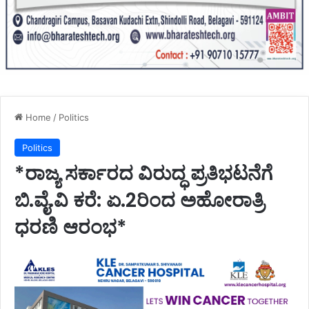
Home
/
Politics
Politics
*ರಾಜ್ಯ ಸರ್ಕಾರದ ವಿರುದ್ಧ ಪ್ರತಿಭಟನೆಗೆ
ಬಿ.ವೈ.ವಿ ಕರೆ: ಏ.2ರಿಂದ ಅಹೋರಾತ್ರಿ
ಧರಣಿ ಆರಂಭ*