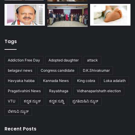
Tags
Addiction Free Day
Adopted daughter
attack
belagavi news
Congress candidate
D.K.Shivakumar
Havyaka habba
Kannada News
King cobra
Loka adalath
Pragativahini News
Rayabhaga
Vidhanaparishath election
VTU
ಕನ್ನಡ ನ್ಯೂಸ್
ಕನ್ನಡ ಸುದ್ದಿ
ಪ್ರಗತಿವಾಹಿನಿ ನ್ಯೂಸ್
ಬೆಳಗಾವಿ ನ್ಯೂಸ್
Recent Posts