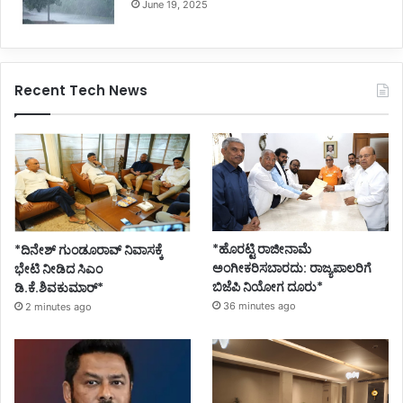
June 19, 2025
Recent Tech News
*ಹೊರಟ್ಟಿ ರಾಜೀನಾಮೆ
*ದಿನೇಶ್ ಗುಂಡೂರಾವ್ ನಿವಾಸಕ್ಕೆ
ಅಂಗೀಕರಿಸಬಾರದು: ರಾಜ್ಯಪಾಲರಿಗೆ
ಭೇಟಿ ನೀಡಿದ ಸಿಎಂ
ಬಿಜೆಪಿ ನಿಯೋಗ ದೂರು*
ಡಿ.ಕೆ.ಶಿವಕುಮಾರ್*
36 minutes ago
2 minutes ago