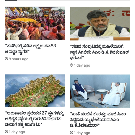
*ತವರಿನಲ್ಲಿ ಸಚಿವ ಲಕ್ಷ್ಮಣ ಸವದಿಗೆ
*ಸಚಿವ ಸಂಪುಟದಲ್ಲಿ ಮಹಿಳೆಯರಿಗೆ
ಅದ್ಧೂರಿ ಸ್ವಾಗತ*
ಸ್ಥಾನ ಸಿಗಲಿದೆ: ಸಿಎಂ ಡಿ.ಕೆ.ಶಿವಕುಮಾರ್
ಭರವಸೆ*
8 hours ago
1 day ago
*ಅರುಣಾಚಲ ಪ್ರದೇಶದ 27 ಸ್ಥಳಗಳನ್ನು
*ಖಾತೆ ಹಂಚಿಕೆ ಕಸರತ್ತು: ಮಾಜಿ ಸಿಎಂ
ಅಧಿಕೃತ ನಕ್ಷೆಯಲ್ಲಿ ಗುರುತಿಸಿದ ಭಾರತ:
ಸಿದ್ದರಾಮಯ್ಯ ಭೇಟಿಯಾದ ಸಿಎಂ
ಚೀನಾಗೆ ತಕ್ಕ ತಿರುಗೇಟು*
ಡಿ.ಕೆ.ಶಿವಕುಮಾರ್*
1 day ago
1 day ago