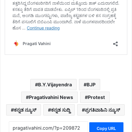
B.Y.Vijayendra
BJP
Pragativahini News
Protest
ಕನ್ನಡ ನ್ಯೂಸ್
ಕನ್ನಡ ಸುದ್ದಿ
ಪ್ರಗತಿವಾಹಿನಿ ನ್ಯೂಸ್
Copy URL