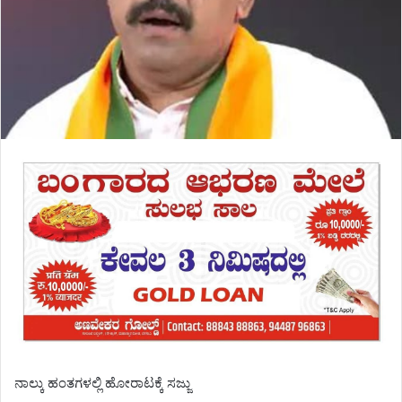
ನಾಲ್ಕು ಹಂತಗಳಲ್ಲಿ ಹೋರಾಟಕ್ಕೆ ಸಜ್ಜು