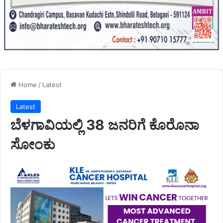
Home
/
Latest
Latest
ಬೆಳಗಾವಿಯಲ್ಲಿ 38 ಜನರಿಗೆ ಕೊರೊನಾ
ಸೋಂಕು