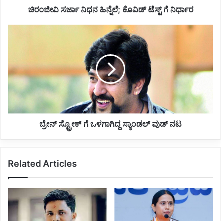
ನ
ಚಿರಂಜೀವಿ ಸರ್ಜಾ ನಿಧನ ಹಿನ್ನೆಲೆ; ಕೊವಿಡ್ ಟೆಸ್ಟ್ ಗೆ ನಿರ್ಧಾರ
ಹಿ
ನ್
ಬ್
ನೆ
ರೇ
ಲೆ
ನ್
;
ಸ್ಟ್
ಕೊ
ರೋ
ವಿ
ಕ್
ಡ್
ಗೆ
ಟೆ
ಒ
ಸ್
ಳ
ಟ್
ಗಾ
ಬ್ರೇನ್ ಸ್ಟ್ರೋಕ್ ಗೆ ಒಳಗಾಗಿದ್ದ ಸ್ಯಾಂಡಲ್ ವುಡ್ ನಟ
ಗೆ
ಗಿ
ನಿ
ದ್
ರ್
ದ
Related Articles
ಧಾ
ಸ್
ರ
ಯಾಂ
ಡ
ಲ್
ವು
ಡ್