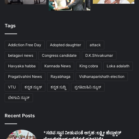
Tags
Addiction Free Day
Adopted daughter
attack
belagavi news
Congress candidate
D.K.Shivakumar
Havyaka habba
Kannada News
King cobra
Loka adalath
Pragativahini News
Rayabhaga
Vidhanaparishath election
VTU
ಕನ್ನಡ ನ್ಯೂಸ್
ಕನ್ನಡ ಸುದ್ದಿ
ಪ್ರಗತಿವಾಹಿನಿ ನ್ಯೂಸ್
ಬೆಳಗಾವಿ ನ್ಯೂಸ್
Recent Posts
*ಸಚಿವ ಸ್ಥಾನ ನೀಡುವಂತೆ ಆಗ್ರಹ :ಲಕ್ಷ್ಮೀ ಹೆಬ್ಬಾಳ್ಕರ್