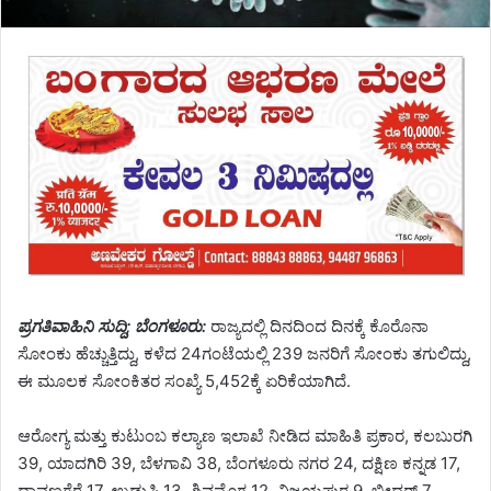
ಪ್ರಗತಿವಾಹಿನಿ ಸುದ್ದಿ; ಬೆಂಗಳೂರು:
ರಾಜ್ಯದಲ್ಲಿ ದಿನದಿಂದ ದಿನಕ್ಕೆ ಕೊರೊನಾ
ಸೋಂಕು ಹೆಚ್ಚುತ್ತಿದ್ದು, ಕಳೆದ 24ಗಂಟೆಯಲ್ಲಿ 239 ಜನರಿಗೆ ಸೋಂಕು ತಗುಲಿದ್ದು,
ಈ ಮೂಲಕ ಸೋಂಕಿತರ ಸಂಖ್ಯೆ 5,452ಕ್ಕೆ ಏರಿಕೆಯಾಗಿದೆ.
ಆರೋಗ್ಯ ಮತ್ತು ಕುಟುಂಬ ಕಲ್ಯಾಣ ಇಲಾಖೆ ನೀಡಿದ ಮಾಹಿತಿ ಪ್ರಕಾರ, ಕಲಬುರಗಿ
39, ಯಾದಗಿರಿ 39, ಬೆಳಗಾವಿ 38, ಬೆಂಗಳೂರು ನಗರ 24, ದಕ್ಷಿಣ ಕನ್ನಡ 17,
ದಾವಣಗೆರೆ 17, ಉಡುಪಿ 13, ಶಿವಮೊಗ್ಗ 12, ವಿಜಯಪುರ 9, ಬೀದರ್ 7,