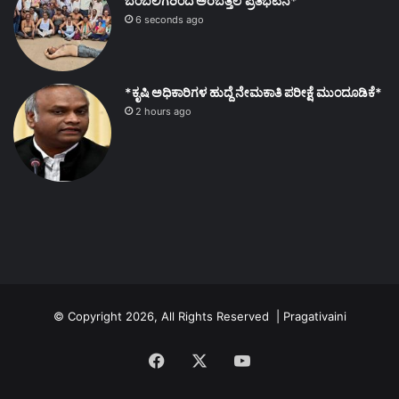
ಬೆಂಬಲಿಗರಿಂದ ಅರೆಬೆತ್ತಲೆ ಪ್ರತಿಭಟನೆ*
6 seconds ago
*ಕೃಷಿ ಅಧಿಕಾರಿಗಳ ಹುದ್ದೆ ನೇಮಕಾತಿ ಪರೀಕ್ಷೆ ಮುಂದೂಡಿಕೆ*
2 hours ago
© Copyright 2026, All Rights Reserved | Pragativaini
Facebook
X
YouTube