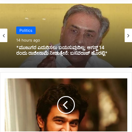
Politics
Kannada News
14 hours ago
16 hours ago
*ಮುಜುಗರ ಎದುರಿಸಲು ಬಯಸುವುದಿಲ್ಲ; ಆಗಸ್ಟ್ 14
ರಂದು ರಾಜೀನಾಮೆ ನೀಡುತ್ತೇನೆ: ಬಸವರಾಜ್ ಹೊರಟ್ಟಿ*
*ಭಾರಿ ಮಳೆಗೆ ಗೋಡೆ ಕುಸಿತ: 9 ಜನ ಸಾವು*
ಚಿ
ರಂ
ಜೀ
ವಿ
ಸ
ರ್
ಜಾ
ನಿ
ಧ