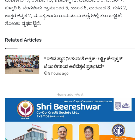
ಬಳ್ಳಾರಿ 6, ಬೆಂಗಳೂರು ಗ್ರಾಮಾಂತರ 5, ಹಾಸನ 5, ಧಾರವಾಡ 3, ಗದಗ 2,
ಉತ್ತರ ಕನ್ನಡ 2, ಮಂಡ್ಯ ಹಾಗೂ ರಾಯಚೂರು ಜಿಲ್ಲೆಗಳಲ್ಲಿ ತಲಾ ಒಬ್ಬರಿಗೆ
ಸೋಂಕು ದೃಢಪಟ್ಟಿದೆ.
Related Articles
*ಸಚಿವ ಸ್ಥಾನ ನೀಡುವಂತೆ ಆಗ್ರಹ :ಲಕ್ಷ್ಮೀ ಹೆಬ್ಬಾಳ್ಕರ್
ಬೆಂಬಲಿಗರಿಂದ ಅರೆಬೆತ್ತಲೆ ಪ್ರತಿಭಟನೆ*
9 hours ago
Home add -Advt