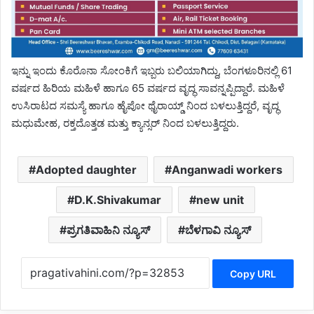
ಇನ್ನು ಇಂದು ಕೊರೊನಾ ಸೋಂಕಿಗೆ ಇಬ್ಬರು ಬಲಿಯಾಗಿದ್ದು, ಬೆಂಗಳೂರಿನಲ್ಲಿ 61
ವರ್ಷದ ಹಿರಿಯ ಮಹಿಳೆ ಹಾಗೂ 65 ವರ್ಷದ ವೃದ್ಧ ಸಾವನ್ನಪ್ಪಿದ್ದಾರೆ. ಮಹಿಳೆ
ಉಸಿರಾಟದ ಸಮಸ್ಯೆ ಹಾಗೂ ಹೈಪೋ ಥೈರಾಯ್ಡ್ ನಿಂದ ಬಳಲುತ್ತಿದ್ದರೆ, ವೃದ್ಧ
ಮಧುಮೇಹ, ರಕ್ತದೊತ್ತಡ ಮತ್ತು ಕ್ಯಾನ್ಸರ್ ನಿಂದ ಬಳಲುತ್ತಿದ್ದರು.
Adopted daughter
Anganwadi workers
D.K.Shivakumar
new unit
ಪ್ರಗತಿವಾಹಿನಿ ನ್ಯೂಸ್
ಬೆಳಗಾವಿ ನ್ಯೂಸ್
Copy URL