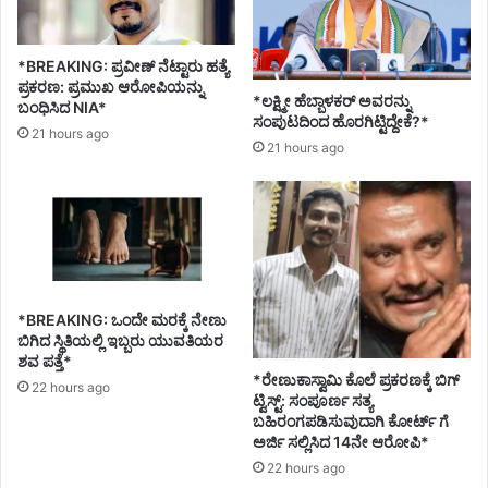
ನ
ಟ
*BREAKING: ಪ್ರವೀಣ್ ನೆಟ್ಟಾರು ಹತ್ಯೆ
ಪ್ರಕರಣ: ಪ್ರಮುಖ ಆರೋಪಿಯನ್ನು
*ಲಕ್ಷ್ಮೀ ಹೆಬ್ಬಾಳಕರ್ ಅವರನ್ನು
ಬಂಧಿಸಿದ NIA*
ಸಂಪುಟದಿಂದ ಹೊರಗಿಟ್ಟಿದ್ದೇಕೆ?*
21 hours ago
21 hours ago
*BREAKING: ಒಂದೇ ಮರಕ್ಕೆ ನೇಣು
ಬಿಗಿದ ಸ್ಥಿತಿಯಲ್ಲಿ ಇಬ್ಬರು ಯುವತಿಯರ
ಶವ ಪತ್ತೆ*
*ರೇಣುಕಾಸ್ವಾಮಿ ಕೊಲೆ ಪ್ರಕರಣಕ್ಕೆ ಬಿಗ್
22 hours ago
ಟ್ವಿಸ್ಟ್: ಸಂಪೂರ್ಣ ಸತ್ಯ
ಬಹಿರಂಗಪಡಿಸುವುದಾಗಿ ಕೋರ್ಟ್ ಗೆ
ಅರ್ಜಿ ಸಲ್ಲಿಸಿದ 14ನೇ ಆರೋಪಿ*
22 hours ago