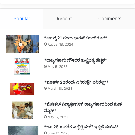
Popular
Recent
Comments
*ಆಗಸ್ಟ್ 21 ರಂದು ಭಾರತ್‌ ಬಂದ್‌ ಗೆ ಕರೆ*
August 18, 2024
*ರಾಜ್ಯ ಸರ್ಕಾರಿ ನೌಕರರ ತುಟ್ಟಿಭತ್ಯೆ ಹೆಚ್ಚಳ*
May 5, 2025
*ಮಾರ್ಚ್ 22ರಂದು ಏನಿರುತ್ತೆ? ಏನಿರಲ್ಲ?*
March 18, 2025
*ಮೆಡಿಕಲ್ ವಿದ್ಯಾರ್ಥಿಗಳಿಗೆ ರಾಜ್ಯ ಸರ್ಕಾರದಿಂದ ಗುಡ್
ನ್ಯೂಸ್*
May 17, 2025
*ಜೂ 25 ರ ವರೆಗೆ ಎಲ್ಲೆಲ್ಲಿ ಮಳೆ? ಇಲ್ಲಿದೆ ಮಾಹಿತಿ*
June 19, 2025