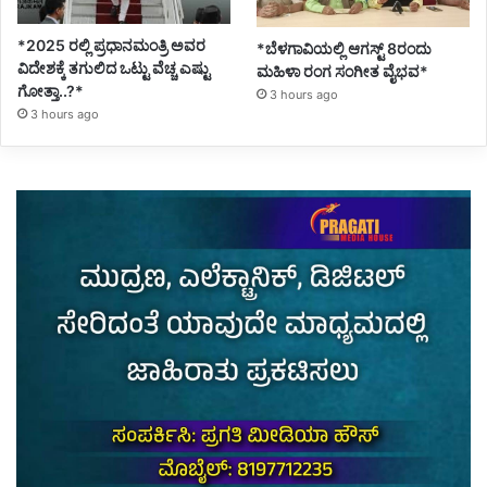
*2025 ರಲ್ಲಿ ಪ್ರಧಾನಮಂತ್ರಿ ಅವರ
*ಬೆಳಗಾವಿಯಲ್ಲಿ ಆಗಸ್ಟ್ 8ರಂದು
ವಿದೇಶಕ್ಕೆ ತಗುಲಿದ ಒಟ್ಟು ವೆಚ್ಚ ಎಷ್ಟು
ಮಹಿಳಾ ರಂಗ ಸಂಗೀತ ವೈಭವ*
ಗೋತ್ತಾ..?*
3 hours ago
3 hours ago