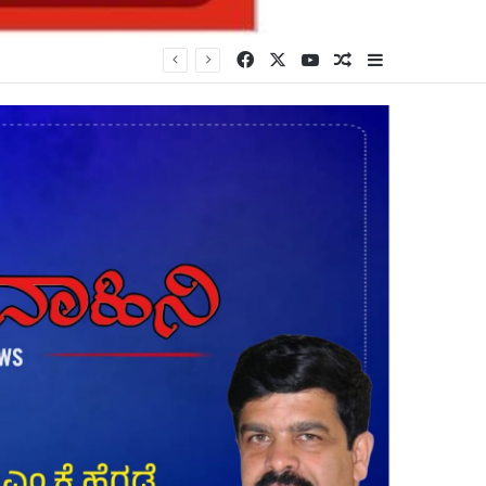
Facebook
X
YouTube
Random Article
Sidebar