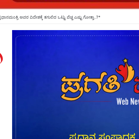
ಲಿ ಆಗಸ್ಟ್ 8ರಂದು ಮಹಿಳಾ ರಂಗ ಸಂಗೀತ ವೈಭವ*