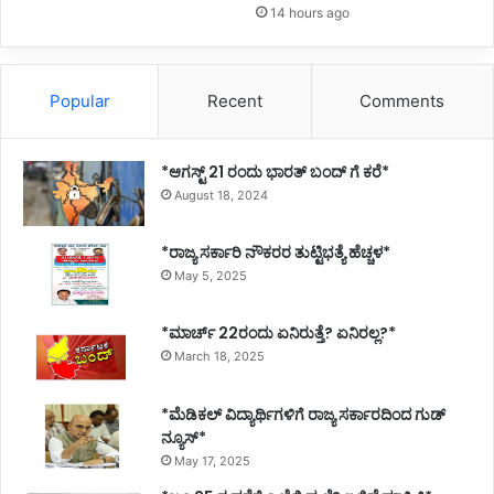
14 hours ago
Popular
Recent
Comments
*ಆಗಸ್ಟ್ 21 ರಂದು ಭಾರತ್‌ ಬಂದ್‌ ಗೆ ಕರೆ*
August 18, 2024
*ರಾಜ್ಯ ಸರ್ಕಾರಿ ನೌಕರರ ತುಟ್ಟಿಭತ್ಯೆ ಹೆಚ್ಚಳ*
May 5, 2025
*ಮಾರ್ಚ್ 22ರಂದು ಏನಿರುತ್ತೆ? ಏನಿರಲ್ಲ?*
March 18, 2025
*ಮೆಡಿಕಲ್ ವಿದ್ಯಾರ್ಥಿಗಳಿಗೆ ರಾಜ್ಯ ಸರ್ಕಾರದಿಂದ ಗುಡ್
ನ್ಯೂಸ್*
May 17, 2025