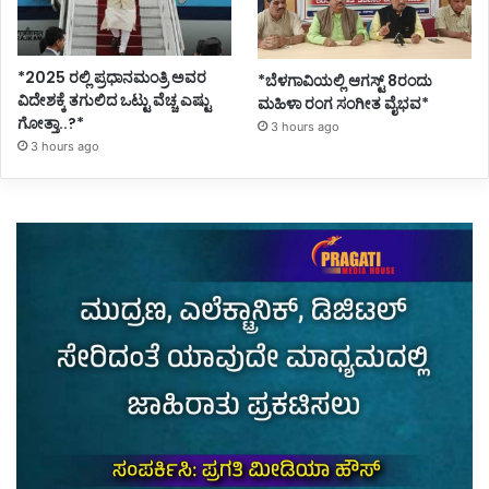
*2025 ರಲ್ಲಿ ಪ್ರಧಾನಮಂತ್ರಿ ಅವರ
*ಬೆಳಗಾವಿಯಲ್ಲಿ ಆಗಸ್ಟ್ 8ರಂದು
ವಿದೇಶಕ್ಕೆ ತಗುಲಿದ ಒಟ್ಟು ವೆಚ್ಚ ಎಷ್ಟು
ಮಹಿಳಾ ರಂಗ ಸಂಗೀತ ವೈಭವ*
ಗೋತ್ತಾ..?*
3 hours ago
3 hours ago