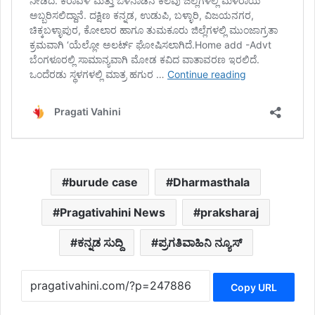
burude case
Dharmasthala
Pragativahini News
praksharaj
ಕನ್ನಡ ಸುದ್ದಿ
ಪ್ರಗತಿವಾಹಿನಿ ನ್ಯೂಸ್
Copy URL