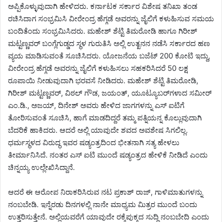
ಅಪ್ಪಿಕೊಳ್ಳುವುದಾಗಿ ಹೇಳಿದರು. ಕರ್ನಾಟಕ ಸರ್ಕಾರ ವಿಶೇಷ ತನಿಖಾ ತಂಡ
ರಚಿಸಿದಾಗ ಸಂಭ್ರಮಿಸಿ ವೀರೇಂದ್ರ ಹೆಗ್ಗಡೆ ಅವರನ್ನು ಜೈಲಿಗೆ ಕಳುಹಿಸುವ ಸಮಯ
ಬಂದಿತೆಂದು ಸಂಭ್ರಮಿಸಿದರು. ಮಹೇಶ್ ಶೆಟ್ಟಿ ತಿಮರೋಡಿ ಹಾಗೂ ಗಿರೀಶ್
ಮಟ್ಟಣ್ಣವರ್ ಬಂಗ್ಲೆಗುಡ್ಡದ ಸ್ಥಳ ಗುರುತಿಸಿ ಅಲ್ಲಿ ಉತ್ಖನನ ನಡೆಸಿ ಸರ್ಕಾರದ ಹಣ
ವ್ಯಯ ಮಾಡಿಸುವಂತೆ ಸೂಚಿಸಿದರು. ಯೋಜನೆಯ ಬಜೆಟ್ 200 ಕೋಟಿ ಇದ್ದು,
ವೀರೇಂದ್ರ ಹೆಗ್ಗಡೆ ಅವರನ್ನು ಜೈಲಿಗೆ ಕಳುಹಿಸಲು ಸಹಕರಿಸಿದರೆ 50 ಲಕ್ಷ
ರೂಪಾಯಿ ನೀಡುವುದಾಗಿ ಭರವಸೆ ನೀಡಿದರು. ಮಹೇಶ್ ಶೆಟ್ಟಿ ತಿಮರೋಡಿ,
ಗಿರೀಶ್ ಮಟ್ಟಣ್ಣವರ್, ವಿಠಲ್ ಗೌಡ, ಜಯಂತ್, ಯೂಟ್ಯೂಬರ್‌ಗಳಾದ ಸಮೀರ್
ಎಂ.ಡಿ., ಅಜಯ್, ದಿನೇಶ್ ಅವರು ಹೇಳಿದ ಜಾಗಗಳನ್ನು ಎಸ್ ಐಟಿಗೆ
ತೋರಿಸುವಂತೆ ಸೂಚಿಸಿ, ಹಾಗೆ ಮಾಡದಿದ್ದರೆ ತಮ್ಮ ಪತ್ನಿಯನ್ನ ಕೊಲ್ಲುವುದಾಗಿ
ಬೆದರಿಕೆ ಹಾಕಿದರು. ಆದರೆ ಅಲ್ಲಿ ಯಾವುದೇ ಶವದ ಅವಶೇಷ ಸಿಗಲಿಲ್ಲ.
ಧರ್ಮಸ್ಥಳದ ವಿರುದ್ಧ ಇವರ ಷಡ್ಯಂತ್ರದಿಂದ ಭೀತನಾಗಿ ಸತ್ಯ ಹೇಳಲು
ತೀರ್ಮಾನಿಸಿದೆ. ನಂತರ ಎಸ್ ಐಟಿ ಮುಂದೆ ಷಡ್ಯಂತ್ರದ ಹೇಳಿಕೆ ನೀಡಿದೆ ಎಂದು
ಚಿನ್ನಯ್ಯ ಉಲ್ಲೇಖಿಸಿದ್ದಾನೆ.
ಆದರೆ ಈ ಆರೋಪ ನಿರಾಕರಿಸಿರುವ ನಟ ಪ್ರಕಾಶ್ ರಾಜ್, ಗಾಳಿಮಾತುಗಳನ್ನು
ನಂಬಬೇಡಿ. ಇನ್ನೆರಡು ದಿನಗಳಲ್ಲಿ ನಾನೇ ಮಾಧ್ಯಮ ಮಿತ್ರರ ಮುಂದೆ ಬಂದು
ಉತ್ತರಿಸುತ್ತೇನೆ. ಅಲ್ಲಿಯವರೆಗೆ ಯಾವುದೇ ರಕ್ಕೆಪುಕ್ಕದ ಸುದ್ದಿ ನಂಬಬೇದಿ ಎಂದು