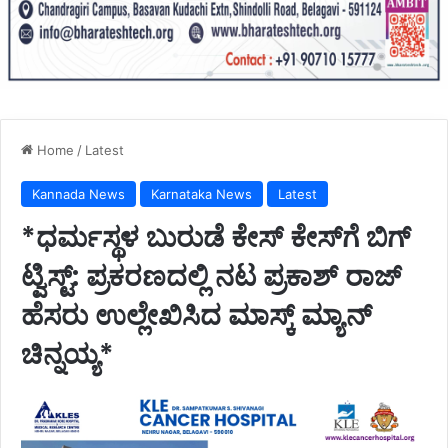
Home
/
Latest
Kannada News
Karnataka News
Latest
*ಧರ್ಮಸ್ಥಳ ಬುರುಡೆ ಕೇಸ್ ಕೇಸ್‌ಗೆ ಬಿಗ್
ಟ್ವಿಸ್ಟ್: ಪ್ರಕರಣದಲ್ಲಿ ನಟ ಪ್ರಕಾಶ್ ರಾಜ್
ಹೆಸರು ಉಲ್ಲೇಖಿಸಿದ ಮಾಸ್ಕ್ ಮ್ಯಾನ್
ಚಿನ್ನಯ್ಯ*