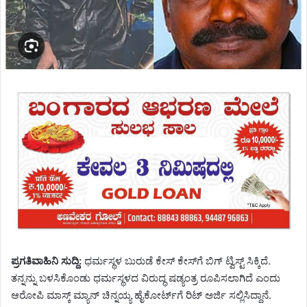
ಪ್ರಗತಿವಾಹಿನಿ ಸುದ್ದಿ:
ಧರ್ಮಸ್ಥಳ ಬುರುಡೆ ಕೇಸ್ ಕೇಸ್‌ಗೆ ಬಿಗ್ ಟ್ವಿಸ್ಟ್ ಸಿಕ್ಕಿದೆ.
ತನ್ನನ್ನು ಬಳಸಿಕೊಂಡು ಧರ್ಮಸ್ಥಳದ ವಿರುದ್ಧ ಷಡ್ಯಂತ್ರ ರೂಪಿಸಲಾಗಿದೆ ಎಂದು
ಆರೋಪಿ ಮಾಸ್ಕ್ ಮ್ಯಾನ್ ಚಿನ್ನಯ್ಯ ಹೈಕೋರ್ಟ್‌ಗೆ ರಿಟ್ ಅರ್ಜಿ ಸಲ್ಲಿಸಿದ್ದಾನೆ.