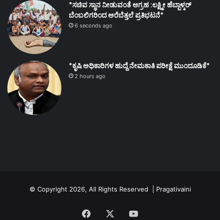
*ಸಚಿವ ಸ್ಥಾನ ನೀಡುವಂತೆ ಆಗ್ರಹ :ಲಕ್ಷ್ಮೀ ಹೆಬ್ಬಾಳ್ಕರ್
ಬೆಂಬಲಿಗರಿಂದ ಅರೆಬೆತ್ತಲೆ ಪ್ರತಿಭಟನೆ*
6 seconds ago
*ಕೃಷಿ ಅಧಿಕಾರಿಗಳ ಹುದ್ದೆ ನೇಮಕಾತಿ ಪರೀಕ್ಷೆ ಮುಂದೂಡಿಕೆ*
2 hours ago
© Copyright 2026, All Rights Reserved | Pragativaini
Facebook
X
YouTube