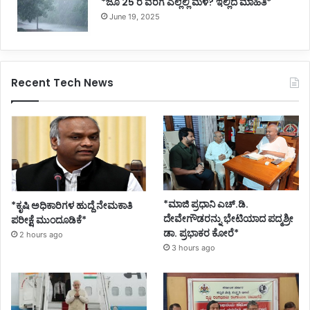
*ಜೂ 25 ರ ವರೆಗೆ ಎಲ್ಲೆಲ್ಲಿ ಮಳೆ? ಇಲ್ಲಿದೆ ಮಾಹಿತಿ*
June 19, 2025
Recent Tech News
*ಮಾಜಿ ಪ್ರಧಾನಿ ಎಚ್.ಡಿ.
*ಕೃಷಿ ಅಧಿಕಾರಿಗಳ ಹುದ್ದೆ ನೇಮಕಾತಿ
ದೇವೇಗೌಡರನ್ನು ಭೇಟಿಯಾದ ಪದ್ಮಶ್ರೀ
ಪರೀಕ್ಷೆ ಮುಂದೂಡಿಕೆ*
ಡಾ. ಪ್ರಭಾಕರ ಕೋರೆ*
2 hours ago
3 hours ago