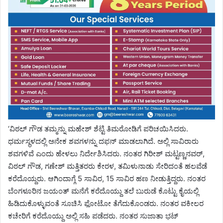
‘ವಿಠಲ್ ಗೌಡ ತಮ್ಮನ್ನು ಮಹೇಶ್ ಶೆಟ್ಟಿ ತಿಮರೋಡಿಗೆ ಪರಿಚಯಿಸಿದರು.
ಧರ್ಮಸ್ಥಳದಲ್ಲಿ ಅನೇಕ ಶವಗಳನ್ನು ದಫನ್‌ ಮಾಡಲಾಗಿದೆ. ಅಲ್ಲಿ ಸಾವಿರಾರು
ಶವಗಳಿವೆ ಎಂದು ಹೇಳಲು ನಿರ್ದೇಶಿಸಿದರು. ನಂತರ ಗಿರೀಶ್ ಮಟ್ಟಣ್ಣನವರ್,
ವಿಠಲ್ ಗೌಡ, ಗಣೇಶ್ ಮತ್ತಿತರರು ಕೇರಳ, ತಮಿಳುನಾಡು ಸೇರಿದಂತೆ ಹಲವೆಡೆ
ಕರೆದೊಯ್ದರು. ಆಗಿಂದಾಗ್ಗೆ 5 ಸಾವಿರ, 15 ಸಾವಿರ ಹಣ ನೀಡುತ್ತಿದ್ದರು. ನಂತರ
ಬೆಂಗಳೂರಿನ ಜಯಂತ್ ಮನೆಗೆ ಕರೆದೊಯ್ದು ತಲೆ ಬುರುಡೆ ಕೊಟ್ಟು ಕೈಯಲ್ಲಿ
ಹಿಡಿದುಕೊಳ್ಳುವಂತೆ ಸೂಚಿಸಿ ಫೋಟೋ ತೆಗೆದುಕೊಂಡರು. ನಂತರ ವಕೀಲರ
ಕಚೇರಿಗೆ ಕರೆದೊಯ್ದು ಅಲ್ಲಿ ಸಹಿ ಪಡೆದರು. ನಂತರ ಸುಜಾತಾ ಭಟ್‌