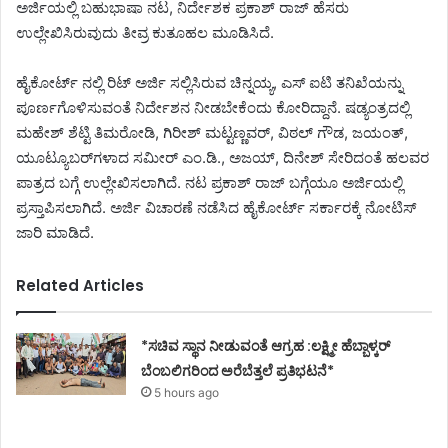
ಅರ್ಜಿಯಲ್ಲಿ ಬಹುಭಾಷಾ ನಟ, ನಿರ್ದೇಶಕ ಪ್ರಕಾಶ್ ರಾಜ್ ಹೆಸರು
ಉಲ್ಲೇಖಿಸಿರುವುದು ತೀವ್ರ ಕುತೂಹಲ ಮೂಡಿಸಿದೆ.
ಹೈಕೋರ್ಟ್ ನಲ್ಲಿ ರಿಟ್ ಅರ್ಜಿ ಸಲ್ಲಿಸಿರುವ ಚಿನ್ನಯ್ಯ, ಎಸ್ ಐಟಿ ತನಿಖೆಯನ್ನು
ಪೂರ್ಣಗೊಳಿಸುವಂತೆ ನಿರ್ದೇಶನ ನೀಡಬೇಕೆಂದು ಕೋರಿದ್ದಾನೆ. ಷಡ್ಯಂತ್ರದಲ್ಲಿ
ಮಹೇಶ್ ಶೆಟ್ಟಿ ತಿಮರೋಡಿ, ಗಿರೀಶ್ ಮಟ್ಟಣ್ಣವರ್, ವಿಠಲ್ ಗೌಡ, ಜಯಂತ್,
ಯೂಟ್ಯೂಬರ್‌ಗಳಾದ ಸಮೀರ್ ಎಂ.ಡಿ., ಅಜಯ್, ದಿನೇಶ್ ಸೇರಿದಂತೆ ಹಲವರ
ಪಾತ್ರದ ಬಗ್ಗೆ ಉಲ್ಲೇಖಿಸಲಾಗಿದೆ. ನಟ ಪ್ರಕಾಶ್ ರಾಜ್ ಬಗ್ಗೆಯೂ ಅರ್ಜಿಯಲ್ಲಿ
ಪ್ರಸ್ತಾಪಿಸಲಾಗಿದೆ. ಅರ್ಜಿ ವಿಚಾರಣೆ ನಡೆಸಿದ ಹೈಕೋರ್ಟ್ ಸರ್ಕಾರಕ್ಕೆ ನೋಟಿಸ್
ಜಾರಿ ಮಾಡಿದೆ.
Related Articles
*ಸಚಿವ ಸ್ಥಾನ ನೀಡುವಂತೆ ಆಗ್ರಹ :ಲಕ್ಷ್ಮೀ ಹೆಬ್ಬಾಳ್ಕರ್
ಬೆಂಬಲಿಗರಿಂದ ಅರೆಬೆತ್ತಲೆ ಪ್ರತಿಭಟನೆ*
5 hours ago