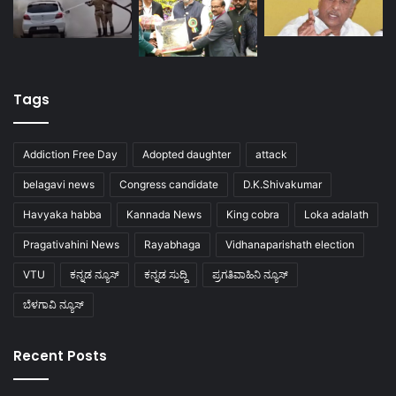
Tags
Addiction Free Day
Adopted daughter
attack
belagavi news
Congress candidate
D.K.Shivakumar
Havyaka habba
Kannada News
King cobra
Loka adalath
Pragativahini News
Rayabhaga
Vidhanaparishath election
VTU
ಕನ್ನಡ ನ್ಯೂಸ್
ಕನ್ನಡ ಸುದ್ದಿ
ಪ್ರಗತಿವಾಹಿನಿ ನ್ಯೂಸ್
ಬೆಳಗಾವಿ ನ್ಯೂಸ್
Recent Posts