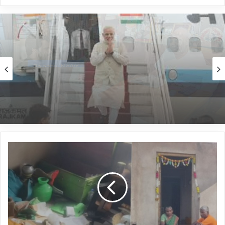
Kannada News
8 hours ago
*2025 ರಲ್ಲಿ ಪ್ರಧಾನಮಂತ್ರಿ ಅವರ ವಿದೇಶಕ್ಕೆ ತಗುಲಿದ
ಒಟ್ಟು ವೆಚ್ಚ ಎಷ್ಟು ಗೋತ್ತಾ..?*
*ಮನೆ
ಲಾಕ್
ಮಾಡಿ
ಊರಿಗೆ
ಹೋಗಿದ್ದ
ಮಾಲೀಕರಿಗೆ
ಶಾಕ್
ನೀಡಿದ