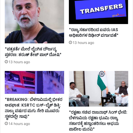
*ರಾಜ್ಯ ಸರ್ಕಾರದಿಂದ ಐವರು IAS
ಅಧಿಕಾರಿಗಳ ದಿಢೀರ್ ವರ್ಗಾವಣೆ*
13 hours ago
*ಪತ್ರಕರ್ತೆ ಮೇಲೆ ಲೈಂಗಿಕ ದೌರ್ಜನ್ಯ
ಪ್ರಕರಣ: ತರುಣ್ ತೇಜ್ ಪಾಲ್ ದೋಷಿ*
13 hours ago
*BREAKING: ಬೆಳಗಾವಿಯಲ್ಲಿ ಭೀಕರ
ಅಪಘಾತ: KSRTC ಬಸ್-ಬೈಕ್ ಡಿಕ್ಕಿ:
ನಾಲ್ಕು ವರ್ಷದ ಮಗು ಸೇರಿ ಮೂವರು
*ರಕ್ಷಣಾ ಸಚಿವ ರಾಜನಾಥ್ ಸಿಂಗ್ ಭೇಟಿ:
ಸ್ಥಳದಲ್ಲೇ ಸಾವು*
ಬೆಳಗಾವಿಯ ರಕ್ಷಣಾ ಭೂಮಿ ರಾಜ್ಯ
ಸರ್ಕಾರಕ್ಕೆ ಹಸ್ತಾಂತರಿಸಲು ಅಭಯ
14 hours ago
ಪಾಟೀಲ ಮನವಿ*