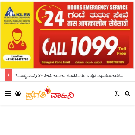
*ಮುಖ್ಯಮಂತ್ರಿಗಳೇ ಸೀಟು ಕೊಡಲು ಸೂಚಿಸಿದರೂ ಒಪ್ಪದ ಪ್ರಾಂಶುಪಾಲರು!ಶಾಲಾದಿನಗಳನ್ನು ಸ್ಮರಿಸಿದ ಸಿಎಂ*
Menu
Log In
Switch
Se