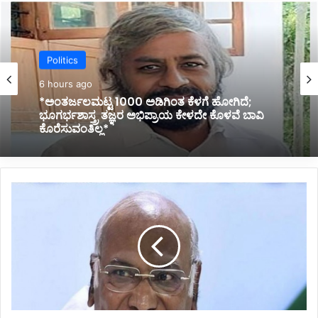
Politics
6 hours ago
*ಹೊರಟ್ಟಿಯವರಿಂದ ರಾಜೀನಾಮೆ ಪಡೆದ ಸರ್ಕಾರದ ನಡೆ
ಪರಿಷತ್ ಇಹಾಸದಲ್ಲಿ ಕಪ್ಪು ಚುಕ್ಕೆ:ಬಸವರಾಜ ಬೊಮ್ಮಾಯಿ*
*ರಾಜ್ಯಸಭೆ
ಚುನಾವಣೆ:
ಅವಿರೋಧವಾಗಿ
ಆಯ್ಕೆಯಾದ
ನಾಲ್ವರು
ಅಭ್ಯರ್ಥಿಗಳು*