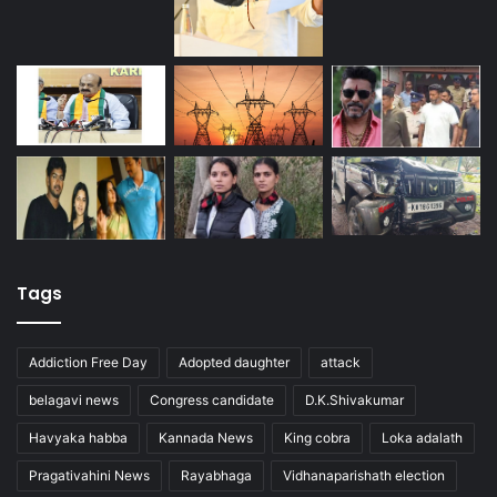
Tags
Addiction Free Day
Adopted daughter
attack
belagavi news
Congress candidate
D.K.Shivakumar
Havyaka habba
Kannada News
King cobra
Loka adalath
Pragativahini News
Rayabhaga
Vidhanaparishath election