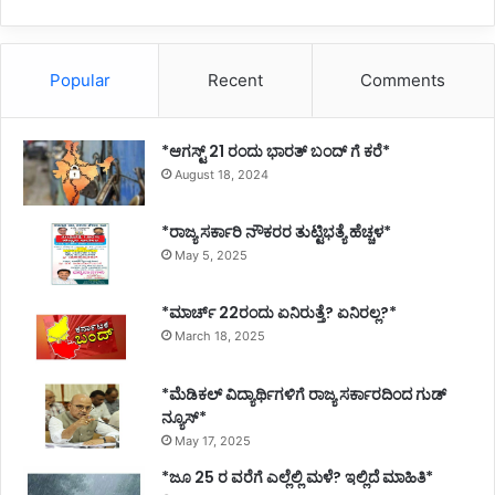
Popular
Recent
Comments
*ಆಗಸ್ಟ್ 21 ರಂದು ಭಾರತ್‌ ಬಂದ್‌ ಗೆ ಕರೆ*
August 18, 2024
*ರಾಜ್ಯ ಸರ್ಕಾರಿ ನೌಕರರ ತುಟ್ಟಿಭತ್ಯೆ ಹೆಚ್ಚಳ*
May 5, 2025
*ಮಾರ್ಚ್ 22ರಂದು ಏನಿರುತ್ತೆ? ಏನಿರಲ್ಲ?*
March 18, 2025
*ಮೆಡಿಕಲ್ ವಿದ್ಯಾರ್ಥಿಗಳಿಗೆ ರಾಜ್ಯ ಸರ್ಕಾರದಿಂದ ಗುಡ್
ನ್ಯೂಸ್*
May 17, 2025
*ಜೂ 25 ರ ವರೆಗೆ ಎಲ್ಲೆಲ್ಲಿ ಮಳೆ? ಇಲ್ಲಿದೆ ಮಾಹಿತಿ*