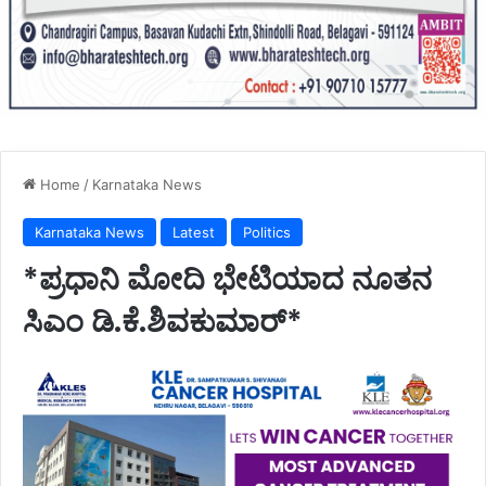
Home
/
Karnataka News
Karnataka News
Latest
Politics
*ಪ್ರಧಾನಿ ಮೋದಿ ಭೇಟಿಯಾದ ನೂತನ
ಸಿಎಂ ಡಿ.ಕೆ.ಶಿವಕುಮಾರ್*