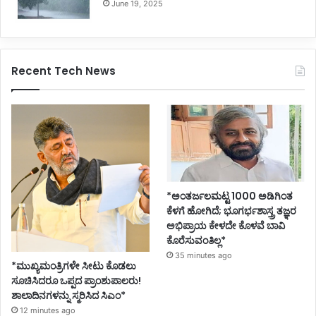
June 19, 2025
Recent Tech News
*ಅಂತರ್ಜಲಮಟ್ಟ 1000 ಅಡಿಗಿಂತ
ಕೆಳಗೆ ಹೋಗಿದೆ; ಭೂಗರ್ಭಶಾಸ್ತ್ರ ತಜ್ಞರ
ಅಭಿಪ್ರಾಯ ಕೇಳದೇ ಕೊಳವೆ ಬಾವಿ
ಕೊರೆಸುವಂತಿಲ್ಲ*
35 minutes ago
*ಮುಖ್ಯಮಂತ್ರಿಗಳೇ ಸೀಟು ಕೊಡಲು
ಸೂಚಿಸಿದರೂ ಒಪ್ಪದ ಪ್ರಾಂಶುಪಾಲರು!
ಶಾಲಾದಿನಗಳನ್ನು ಸ್ಮರಿಸಿದ ಸಿಎಂ*
12 minutes ago