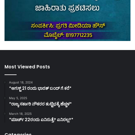
Most Viewed Posts
August 18, 2024
*ಆಗಸ್ಟ್ 21 ರಂದು ಭಾರತ್‌ ಬಂದ್‌ ಗೆ ಕರೆ*
May 5, 2025
*ರಾಜ್ಯ ಸರ್ಕಾರಿ ನೌಕರರ ತುಟ್ಟಿಭತ್ಯೆ ಹೆಚ್ಚಳ*
March 18, 2025
*ಮಾರ್ಚ್ 22ರಂದು ಏನಿರುತ್ತೆ? ಏನಿರಲ್ಲ?*
Categories