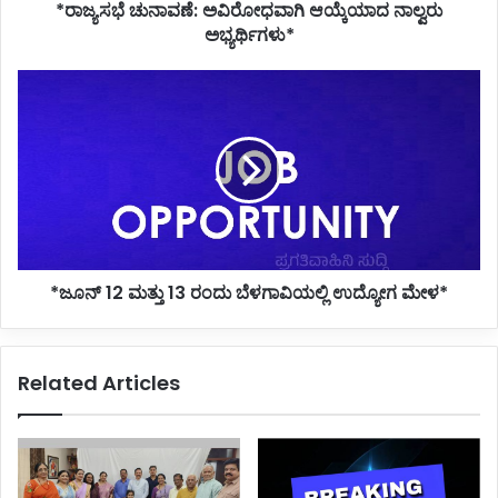
*ರಾಜ್ಯಸಭೆ ಚುನಾವಣೆ: ಅವಿರೋಧವಾಗಿ ಆಯ್ಕೆಯಾದ ನಾಲ್ವರು
ಅಭ್ಯರ್ಥಿಗಳು*
*ಜೂನ್
12
ಮತ್ತು
13
ರಂದು
ಬೆಳಗಾವಿಯಲ್ಲಿ
ಉದ್ಯೋಗ
ಮೇಳ*
*ಜೂನ್ 12 ಮತ್ತು 13 ರಂದು ಬೆಳಗಾವಿಯಲ್ಲಿ ಉದ್ಯೋಗ ಮೇಳ*
Related Articles