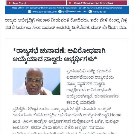
ರಾಜ್ಯದ ಅಭಿವೃದ್ಧಿಗೆ ಸಹಕಾರ ನೀಡುವಂತೆ ಕೋರಿದರು. ಇದೇ ವೇಳೆ ಕೇಂದ್ರ ವಿತ್ತ
ಸಚಿವೆ ನಿರ್ಮಲಾ ಸೀತಾರಾಮನ್ ಅವರನ್ನು ಡಿ.ಕೆ.ಶಿವಕುಮಾರ್ ಭೇಟಿಯಾದರು.