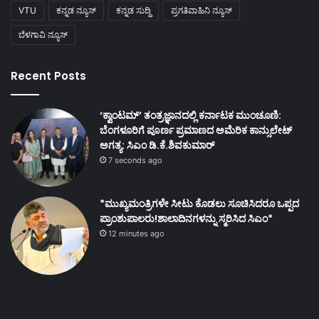
VTU
ಕನ್ನಡ ನ್ಯೂಸ್
ಕನ್ನಡ ಸುದ್ದಿ
ಪ್ರಗತಿವಾಹಿನಿ ನ್ಯೂಸ್
ಬೆಳಗಾವಿ ನ್ಯೂಸ್
Recent Posts
‘ಕ್ವಾಂಟಮ್’ ತಂತ್ರಜ್ಞಾನದಲ್ಲಿ ಕರ್ನಾಟಕ ಮುಂಚೂಣಿ:
ಬೆಂಗಳೂರಿಗೆ ಪೂರ್ಣ ಪ್ರಮಾಣದ ಅಮೆರಿಕ ಕಾನ್ಸುಲೇಟ್
ಅಗತ್ಯ: ಸಿಎಂ ಡಿ.ಕೆ.ಶಿವಕುಮಾರ್
7 seconds ago
*ಮುಖ್ಯಮಂತ್ರಿಗಳೇ ಸೀಟು ಕೊಡಲು ಸೂಚಿಸಿದರೂ ಒಪ್ಪದ
ಪ್ರಾಂಶುಪಾಲರು!ಶಾಲಾದಿನಗಳನ್ನು ಸ್ಮರಿಸಿದ ಸಿಎಂ*
12 minutes ago