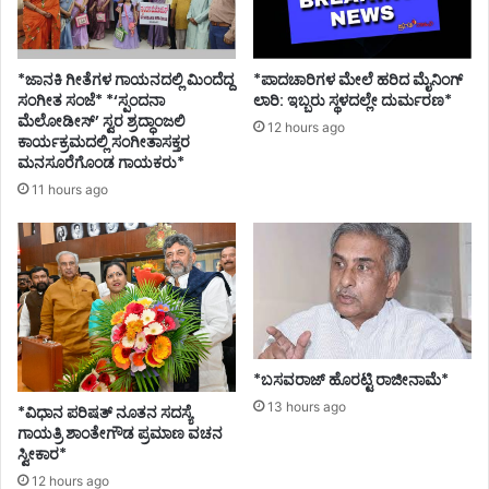
*ಜಾನಕಿ ಗೀತೆಗಳ ಗಾಯನದಲ್ಲಿ ಮಿಂದೆದ್ದ
*ಪಾದಚಾರಿಗಳ ಮೇಲೆ ಹರಿದ ಮೈನಿಂಗ್
ಸಂಗೀತ ಸಂಜೆ* *‘ಸ್ಪಂದನಾ
ಲಾರಿ: ಇಬ್ಬರು ಸ್ಥಳದಲ್ಲೇ ದುರ್ಮರಣ*
ಮೆಲೋಡೀಸ್’ ಸ್ವರ ಶ್ರದ್ಧಾಂಜಲಿ
12 hours ago
ಕಾರ್ಯಕ್ರಮದಲ್ಲಿ ಸಂಗೀತಾಸಕ್ತರ
ಮನಸೂರೆಗೊಂಡ ಗಾಯಕರು*
11 hours ago
*ಬಸವರಾಜ್ ಹೊರಟ್ಟಿ ರಾಜೀನಾಮೆ*
13 hours ago
*ವಿಧಾನ ಪರಿಷತ್ ನೂತನ ಸದಸ್ಯೆ
ಗಾಯತ್ರಿ ಶಾಂತೇಗೌಡ ಪ್ರಮಾಣ ವಚನ
ಸ್ವೀಕಾರ*
12 hours ago