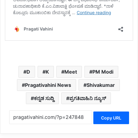
D
K
Meet
PM Modi
Pragativahini News
Shivakumar
ಕನ್ನಡ ಸುದ್ದಿ
ಪ್ರಗತಿವಾಹಿನಿ ನ್ಯೂಸ್
Copy URL