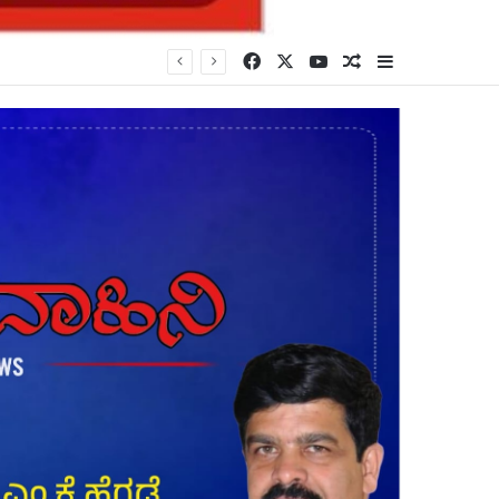
Facebook
X
YouTube
Random Article
Sidebar