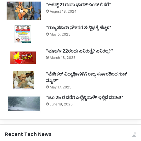
*ಆಗಸ್ಟ್ 21 ರಂದು ಭಾರತ್‌ ಬಂದ್‌ ಗೆ ಕರೆ*
August 18, 2024
*ರಾಜ್ಯ ಸರ್ಕಾರಿ ನೌಕರರ ತುಟ್ಟಿಭತ್ಯೆ ಹೆಚ್ಚಳ*
May 5, 2025
*ಮಾರ್ಚ್ 22ರಂದು ಏನಿರುತ್ತೆ? ಏನಿರಲ್ಲ?*
March 18, 2025
*ಮೆಡಿಕಲ್ ವಿದ್ಯಾರ್ಥಿಗಳಿಗೆ ರಾಜ್ಯ ಸರ್ಕಾರದಿಂದ ಗುಡ್
ನ್ಯೂಸ್*
May 17, 2025
*ಜೂ 25 ರ ವರೆಗೆ ಎಲ್ಲೆಲ್ಲಿ ಮಳೆ? ಇಲ್ಲಿದೆ ಮಾಹಿತಿ*
June 19, 2025
Recent Tech News