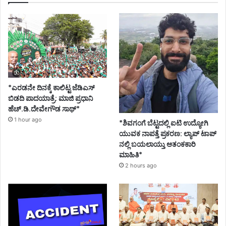
*ಎರಡನೇ ದಿನಕ್ಕೆ ಕಾಲಿಟ್ಟ ಜೆಡಿಎಸ್
ಬಿಡದಿ ಪಾದಯಾತ್ರೆ: ಮಾಜಿ ಪ್ರಧಾನಿ
ಹೆಚ್.ಡಿ.ದೇವೇಗೌಡ ಸಾಥ್*
1 hour ago
*ಶಿವಗಂಗೆ ಬೆಟ್ಟದಲ್ಲಿ ಐಟಿ ಉದ್ಯೋಗಿ
ಯುವಕ ನಾಪತ್ತೆ ಪ್ರಕರಣ: ಲ್ಯಾಪ್ ಟಾಪ್
ನಲ್ಲಿ ಬಯಲಾಯ್ತು ಆತಂಕಕಾರಿ
ಮಾಹಿತಿ*
2 hours ago