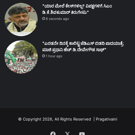
*ಯಾರ ಮೇಲೆ ಕೇಸ್‌ಗಳಿಲ್ಲ? ವಿಪಕ್ಷಗಳಿಗೆ ಸಿಎಂ
ಡಿ.ಕೆ.ಶಿವಕುಮಾರ್ ತಿರುಗೇಟು*
8 seconds ago
*ಎರಡನೇ ದಿನಕ್ಕೆ ಕಾಲಿಟ್ಟ ಜೆಡಿಎಸ್ ಬಿಡದಿ ಪಾದಯಾತ್ರೆ:
ಮಾಜಿ ಪ್ರಧಾನಿ ಹೆಚ್.ಡಿ.ದೇವೇಗೌಡ ಸಾಥ್*
1 hour ago
© Copyright 2026, All Rights Reserved | Pragativaini
Facebook
X
YouTube