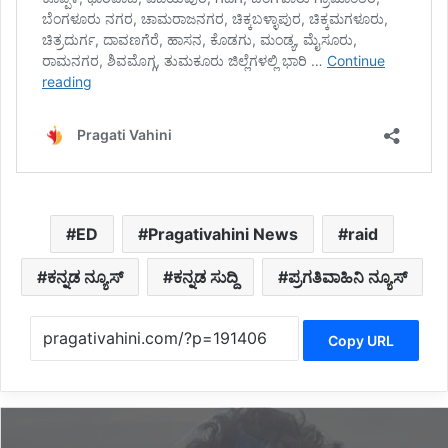
ED
Pragativahini News
raid
ಕನ್ನಡ ನ್ಯೂಸ್
ಕನ್ನಡ ಸುದ್ದಿ
ಪ್ರಗತಿವಾಹಿನಿ ನ್ಯೂಸ್
Copy URL