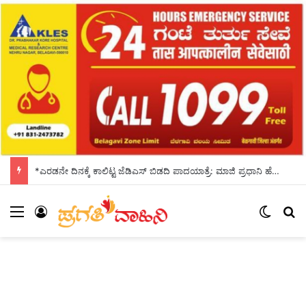
*ಎರಡನೇ ದಿನಕ್ಕೆ ಕಾಲಿಟ್ಟ ಜೆಡಿಎಸ್ ಬಿಡದಿ ಪಾದಯಾತ್ರೆ: ಮಾಜಿ ಪ್ರಧಾನಿ ಹೆಚ್.ಡಿ.ದೇವೇಗೌಡ ಸಾಥ್*
Menu
Log In
Switch
Se