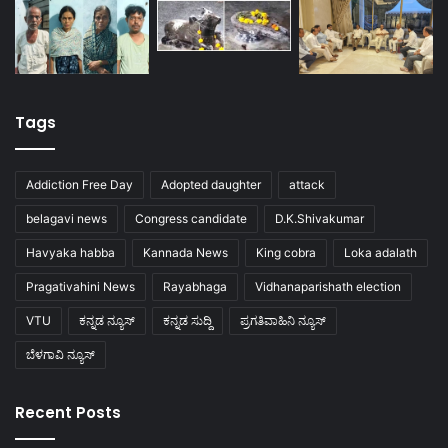
Tags
Addiction Free Day
Adopted daughter
attack
belagavi news
Congress candidate
D.K.Shivakumar
Havyaka habba
Kannada News
King cobra
Loka adalath
Pragativahini News
Rayabhaga
Vidhanaparishath election
VTU
ಕನ್ನಡ ನ್ಯೂಸ್
ಕನ್ನಡ ಸುದ್ದಿ
ಪ್ರಗತಿವಾಹಿನಿ ನ್ಯೂಸ್
ಬೆಳಗಾವಿ ನ್ಯೂಸ್
Recent Posts