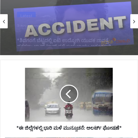
Karnataka News
4 hours ago
*BREAKING: ಬಸ್ ಪಲ್ಟಿಯಾಗಿ ಓರ್ವ ಯುವಕ ಸಾವು:
ಹಲವರ ಸ್ಥಿತಿ ಗಂಭೀರ*
*ಈ
ಜಿಲ್ಲೆಗಳಲ್ಲಿ
ಭಾರಿ
ಮಳೆ
ಮುನ್ಸೂಚನೆ:
ಅಲರ್ಟ್
ಘೋಷಣೆ*
*ಈ ಜಿಲ್ಲೆಗಳಲ್ಲಿ ಭಾರಿ ಮಳೆ ಮುನ್ಸೂಚನೆ: ಅಲರ್ಟ್ ಘೋಷಣೆ*