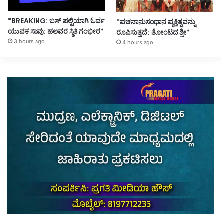
*BREAKING: ಬಸ್ ಪಲ್ಟಿಯಾಗಿ ಓರ್ವ
*ವಚನಾನುಸಂಧಾನ ವ್ಯಕ್ತಿತ್ವವನ್ನು
ಯುವಕ ಸಾವು: ಹಲವರ ಸ್ಥಿತಿ ಗಂಭೀರ*
ರೂಪಿಸುತ್ತದೆ : ತೋಂಟದ ಶ್ರೀ*
3 hours ago
4 hours ago