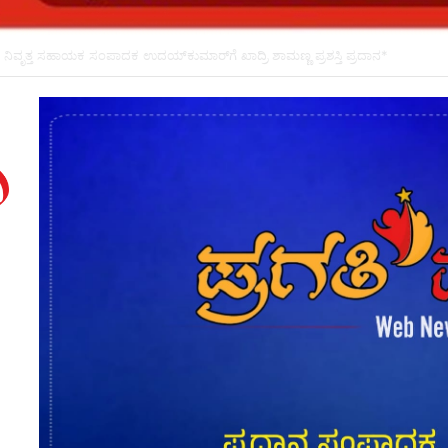
ಸ್ತೆ ಅಪಘಾತದಲ್ಲಿ ವಿದ್ಯಾರ್ಥಿನಿ ಸಾವು: ಕುಟುಂಬಕ್ಕೆ ಸರ್ಕಾರದಿಂದ 10 ಲಕ್ಷ ರೂ. ಪರಿಹಾರ*