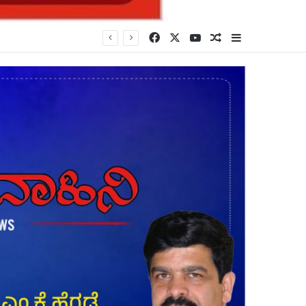
Facebook
X
YouTube
Random Article
Sidebar