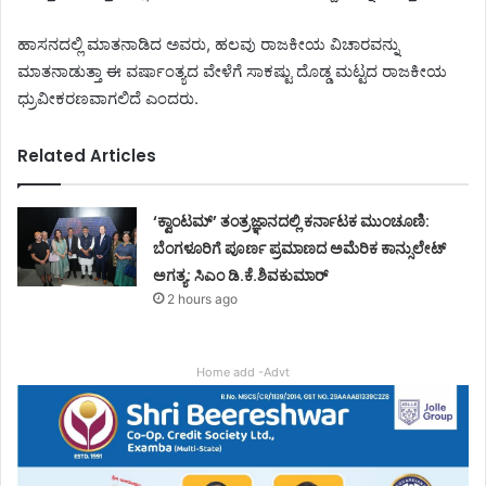
ಹಾಸನದಲ್ಲಿ ಮಾತನಾಡಿದ ಅವರು, ಹಲವು ರಾಜಕೀಯ ವಿಚಾರವನ್ನು
ಮಾತನಾಡುತ್ತಾ ಈ ವರ್ಷಾಂತ್ಯದ ವೇಳೆಗೆ ಸಾಕಷ್ಟು ದೊಡ್ಡ ಮಟ್ಟದ ರಾಜಕೀಯ
ಧ್ರುವೀಕರಣವಾಗಲಿದೆ ಎಂದರು.
Related Articles
‘ಕ್ವಾಂಟಮ್’ ತಂತ್ರಜ್ಞಾನದಲ್ಲಿ ಕರ್ನಾಟಕ ಮುಂಚೂಣಿ:
ಬೆಂಗಳೂರಿಗೆ ಪೂರ್ಣ ಪ್ರಮಾಣದ ಅಮೆರಿಕ ಕಾನ್ಸುಲೇಟ್
ಅಗತ್ಯ: ಸಿಎಂ ಡಿ.ಕೆ.ಶಿವಕುಮಾರ್
2 hours ago
Home add -Advt