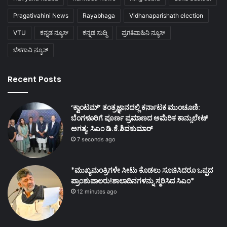
Pragativahini News
Rayabhaga
Vidhanaparishath election
VTU
ಕನ್ನಡ ನ್ಯೂಸ್
ಕನ್ನಡ ಸುದ್ದಿ
ಪ್ರಗತಿವಾಹಿನಿ ನ್ಯೂಸ್
ಬೆಳಗಾವಿ ನ್ಯೂಸ್
Recent Posts
‘ಕ್ವಾಂಟಮ್’ ತಂತ್ರಜ್ಞಾನದಲ್ಲಿ ಕರ್ನಾಟಕ ಮುಂಚೂಣಿ:
ಬೆಂಗಳೂರಿಗೆ ಪೂರ್ಣ ಪ್ರಮಾಣದ ಅಮೆರಿಕ ಕಾನ್ಸುಲೇಟ್
ಅಗತ್ಯ: ಸಿಎಂ ಡಿ.ಕೆ.ಶಿವಕುಮಾರ್
7 seconds ago
*ಮುಖ್ಯಮಂತ್ರಿಗಳೇ ಸೀಟು ಕೊಡಲು ಸೂಚಿಸಿದರೂ ಒಪ್ಪದ
ಪ್ರಾಂಶುಪಾಲರು!ಶಾಲಾದಿನಗಳನ್ನು ಸ್ಮರಿಸಿದ ಸಿಎಂ*
12 minutes ago