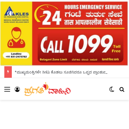
*ಮುಖ್ಯಮಂತ್ರಿಗಳೇ ಸೀಟು ಕೊಡಲು ಸೂಚಿಸಿದರೂ ಒಪ್ಪದ ಪ್ರಾಂಶುಪಾಲರು!ಶಾಲಾದಿನಗಳನ್ನು ಸ್ಮರಿಸಿದ ಸಿಎಂ*
Menu
Log In
Switch
S