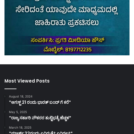
Most Viewed Posts
August 18, 2024
*ಆಗಸ್ಟ್ 21 ರಂದು ಭಾರತ್‌ ಬಂದ್‌ ಗೆ ಕರೆ*
May 5, 2025
*ರಾಜ್ಯ ಸರ್ಕಾರಿ ನೌಕರರ ತುಟ್ಟಿಭತ್ಯೆ ಹೆಚ್ಚಳ*
March 18, 2025
*ಮಾರ್ಚ್ 22ರಂದು ಏನಿರುತ್ತೆ? ಏನಿರಲ್ಲ?*