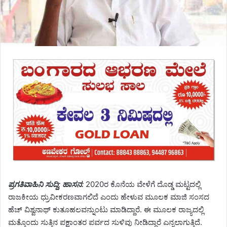
ಪ್ರಗತಿವಾಹಿನಿ ಸುದ್ದಿ; ಹಾಸನ:
2020ರ ಕೊನೆಯ ವೇಳೆಗೆ ದೊಡ್ಡ ಮಟ್ಟದಲ್ಲಿ
ರಾಜಕೀಯ ಧ್ರುವೀಕರಣವಾಗಲಿದೆ ಎಂದು ಹೇಳುವ ಮೂಲಕ ಮಾಜಿ ಸಂಸದ
ಹೆಚ್ ವಿಶ್ವನಾಥ್ ಕುತೂಹಲವನ್ನುಂಟು ಮಾಡಿದ್ದಾರೆ. ಈ ಮೂಲಕ ರಾಜ್ಯದಲ್ಲಿ
ಮತ್ತೊಂದು ಸುತ್ತಿನ ಪಕ್ಷಾಂತರ ಪರ್ವದ ಸುಳಿವು ನೀಡಿದ್ದಾರೆ ಎನ್ನಲಾಗುತ್ತಿದೆ.