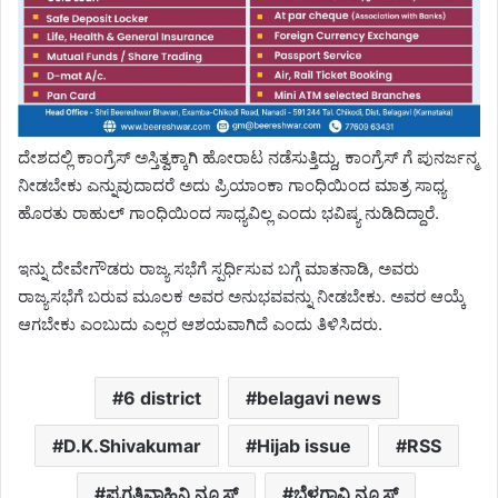
ದೇಶದಲ್ಲಿ ಕಾಂಗ್ರೆಸ್ ಅಸ್ತಿತ್ವಕ್ಕಾಗಿ ಹೋರಾಟ ನಡೆಸುತ್ತಿದ್ದು, ಕಾಂಗ್ರೆಸ್ ಗೆ ಪುನರ್ಜನ್ಮ
ನೀಡಬೇಕು ಎನ್ನುವುದಾದರೆ ಅದು ಪ್ರಿಯಾಂಕಾ ಗಾಂಧಿಯಿಂದ ಮಾತ್ರ ಸಾಧ್ಯ
ಹೊರತು ರಾಹುಲ್ ಗಾಂಧಿಯಿಂದ ಸಾಧ್ಯವಿಲ್ಲ ಎಂದು ಭವಿಷ್ಯ ನುಡಿದಿದ್ದಾರೆ.
ಇನ್ನು ದೇವೇಗೌಡರು ರಾಜ್ಯ ಸಭೆಗೆ ಸ್ಪರ್ಧಿಸುವ ಬಗ್ಗೆ ಮಾತನಾಡಿ, ಅವರು
ರಾಜ್ಯಸಭೆಗೆ ಬರುವ ಮೂಲಕ ಅವರ ಅನುಭವವನ್ನು ನೀಡಬೇಕು. ಅವರ ಆಯ್ಕೆ
ಆಗಬೇಕು ಎಂಬುದು ಎಲ್ಲರ ಆಶಯವಾಗಿದೆ ಎಂದು ತಿಳಿಸಿದರು.
6 district
belagavi news
D.K.Shivakumar
Hijab issue
RSS
ಪ್ರಗತಿವಾಹಿನಿ ನ್ಯೂಸ್
ಬೆಳಗಾವಿ ನ್ಯೂಸ್