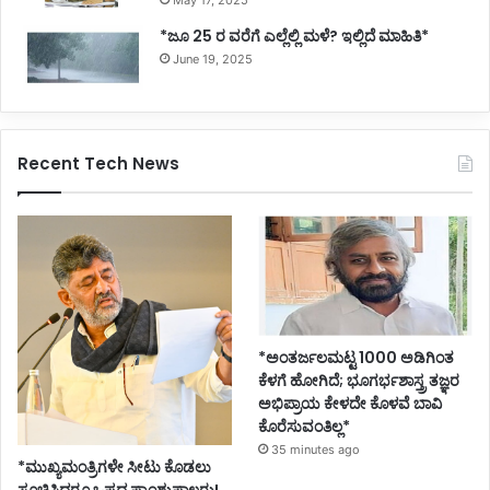
*ಜೂ 25 ರ ವರೆಗೆ ಎಲ್ಲೆಲ್ಲಿ ಮಳೆ? ಇಲ್ಲಿದೆ ಮಾಹಿತಿ*
June 19, 2025
Recent Tech News
*ಅಂತರ್ಜಲಮಟ್ಟ 1000 ಅಡಿಗಿಂತ
ಕೆಳಗೆ ಹೋಗಿದೆ; ಭೂಗರ್ಭಶಾಸ್ತ್ರ ತಜ್ಞರ
ಅಭಿಪ್ರಾಯ ಕೇಳದೇ ಕೊಳವೆ ಬಾವಿ
ಕೊರೆಸುವಂತಿಲ್ಲ*
35 minutes ago
*ಮುಖ್ಯಮಂತ್ರಿಗಳೇ ಸೀಟು ಕೊಡಲು
ಸೂಚಿಸಿದರೂ ಒಪ್ಪದ ಪ್ರಾಂಶುಪಾಲರು!