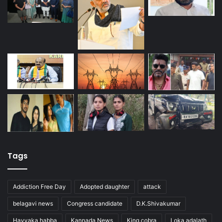
Tags
Addiction Free Day
Adopted daughter
attack
belagavi news
Congress candidate
D.K.Shivakumar
Havyaka habba
Kannada News
King cobra
Loka adalath