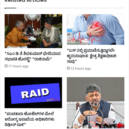
ಟ್
;
ಸಿ
ಎಂ
ಬಿ
ಎ
ಸ್
ವೈ
ಹೇ
*ಬಸ್ ನಲ್ಲಿ ಪ್ರಯಾಣಿಸುತ್ತಿದ್ದಾಗಲೇ
*ಸಿಎಂ ಡಿ.ಕೆ.ಶಿವಕುಮಾರ್ ಭೇಟಿಯಾದ
ಳಿ
ಹೃದಯಾಘಾತ: ಕ್ಷೇತ್ರ ಶಿಕ್ಷಣಾಧಿಕಾರಿ
ಸಭಾಪತಿ ಹೊರಟ್ಟಿ* *ರಾಜಿನಾಮೆ*
ದ್
ಸಾವು*
11 hours ago
ದೇ
12 hours ago
ನು
?
*ಪಂಚತಾರಾ ಹೋಟೆಲ್‌ಗಳ ಮೇಲೆ
ಆರೋಗ್ಯ ಇಲಾಖೆಯ ಅಧಿಕಾರಿಗಳು
ದಿಢೀರ್ ದಾಳಿ*