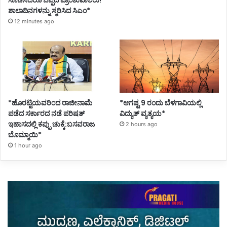
ಶಾಲಾದಿನಗಳನ್ನು ಸ್ಮರಿಸಿದ ಸಿಎಂ*
12 minutes ago
*ಹೊರಟ್ಟಿಯವರಿಂದ ರಾಜೀನಾಮೆ
*ಆಗಷ್ಟ 9 ರಂದು ಬೆಳಗಾವಿಯಲ್ಲಿ
ಪಡೆದ ಸರ್ಕಾರದ ನಡೆ ಪರಿಷತ್
ವಿದ್ಯುತ್ ವ್ಯತ್ಯಯ*
ಇಹಾಸದಲ್ಲಿ ಕಪ್ಪು ಚುಕ್ಕೆ:ಬಸವರಾಜ
2 hours ago
ಬೊಮ್ಮಾಯಿ*
1 hour ago