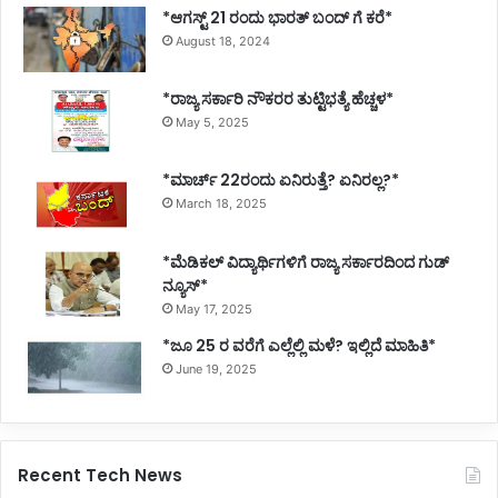
*ಆಗಸ್ಟ್ 21 ರಂದು ಭಾರತ್‌ ಬಂದ್‌ ಗೆ ಕರೆ*
h
August 18, 2024
A
n
n
*ರಾಜ್ಯ ಸರ್ಕಾರಿ ನೌಕರರ ತುಟ್ಟಿಭತ್ಯೆ ಹೆಚ್ಚಳ*
u
May 5, 2025
a
l
*ಮಾರ್ಚ್ 22ರಂದು ಏನಿರುತ್ತೆ? ಏನಿರಲ್ಲ?*
C
March 18, 2025
M
E
-
*ಮೆಡಿಕಲ್ ವಿದ್ಯಾರ್ಥಿಗಳಿಗೆ ರಾಜ್ಯ ಸರ್ಕಾರದಿಂದ ಗುಡ್
2
ನ್ಯೂಸ್*
0
May 17, 2025
2
*ಜೂ 25 ರ ವರೆಗೆ ಎಲ್ಲೆಲ್ಲಿ ಮಳೆ? ಇಲ್ಲಿದೆ ಮಾಹಿತಿ*
0
’
June 19, 2025
Recent Tech News