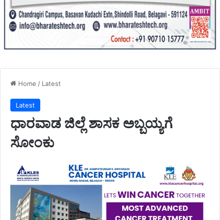
Home
/
Latest
Latest
ಧಾರವಾಡ ಜಿಲ್ಲೆ ಶಾಸಕ ಅಬ್ಬಯ್ಯಗೆ
ಸೋಂಕು