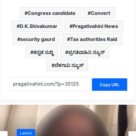
Congress candidate
Convert
D.K.Shivakumar
Pragativahini News
security gaurd
Tax authorities Raid
ಕನ್ನಡ ಸುದ್ದಿ
ಪ್ರಗತಿವಾಹಿನಿ ನ್ಯೂಸ್
ಬೆಳಗಾವಿ ನ್ಯೂಸ್
Copy URL
Latest