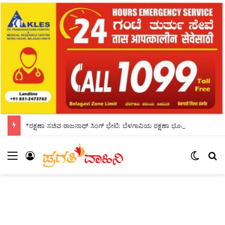
*ರಕ್ಷಣಾ ಸಚಿವ ರಾಜನಾಥ್ ಸಿಂಗ್ ಭೇಟಿ: ಬೆಳಗಾವಿಯ ರಕ್ಷಣಾ ಭೂಮಿ ರಾಜ್ಯ ಸರ್ಕಾರಕ್ಕೆ ಹಸ್ತಾಂತರಿಸಲು ಅಭಯ ಪಾಟೀಲ ಮನವಿ*
Menu
Log In
Switch
S