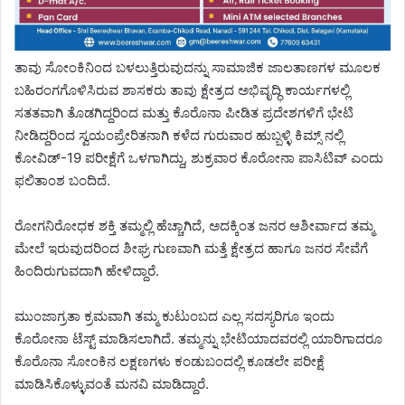
ತಾವು ಸೋಂಕಿನಿಂದ ಬಳಲುತ್ತಿರುವುದನ್ನು ಸಾಮಾಜಿಕ ಜಾಲತಾಣಗಳ ಮೂಲಕ
ಬಹಿರಂಗಗೊಳಿಸಿರುವ ಶಾಸಕರು ತಾವು ಕ್ಷೇತ್ರದ ಅಭಿವೃದ್ಧಿ ಕಾರ್ಯಗಳಲ್ಲಿ
ಸತತವಾಗಿ ತೊಡಗಿದ್ದರಿಂದ ಮತ್ತು ಕೊರೊನಾ ಪೀಡಿತ ಪ್ರದೇಶಗಳಿಗೆ ಭೇಟಿ
ನೀಡಿದ್ದರಿಂದ ಸ್ವಯಂಪ್ರೇರಿತನಾಗಿ ಕಳೆದ ಗುರುವಾರ ಹುಬ್ಬಳ್ಳಿ ಕಿಮ್ಸ್ ನಲ್ಲಿ
ಕೋವಿಡ್-19 ಪರೀಕ್ಷೆಗೆ ಒಳಗಾಗಿದ್ದು, ಶುಕ್ರವಾರ ಕೊರೋನಾ ಪಾಸಿಟಿವ್ ಎಂದು
ಫಲಿತಾಂಶ ಬಂದಿದೆ.
ರೋಗನಿರೋಧಕ ಶಕ್ತಿ ತಮ್ಮಲ್ಲಿ ಹೆಚ್ಚಾಗಿದೆ, ಅದಕ್ಕಿಂತ ಜನರ ಆಶೀರ್ವಾದ ತಮ್ಮ
ಮೇಲೆ ಇರುವುದರಿಂದ‌ ಶೀಘ್ರ ಗುಣವಾಗಿ ಮತ್ತೆ ಕ್ಷೇತ್ರದ ಹಾಗೂ ಜನರ ಸೇವೆಗೆ
ಹಿಂದಿರುಗುವದಾಗಿ ಹೇಳಿದ್ದಾರೆ.
ಮುಂಜಾಗ್ರತಾ ಕ್ರಮವಾಗಿ ತಮ್ಮ ಕುಟುಂಬದ ಎಲ್ಲ ಸದಸ್ಯರಿಗೂ ಇಂದು
ಕೊರೋನಾ ಟೆಸ್ಟ್ ಮಾಡಿಸಲಾಗಿದೆ. ತಮ್ಮನ್ನು ಭೇಟಿಯಾದವರಲ್ಲಿ ಯಾರಿಗಾದರೂ
ಕೊರೊನಾ ಸೋಂಕಿನ ಲಕ್ಷಣಗಳು ಕಂಡುಬಂದಲ್ಲಿ ಕೂಡಲೇ ಪರೀಕ್ಷೆ
ಮಾಡಿಸಿಕೊಳ್ಳುವಂತೆ ಮನವಿ ಮಾಡಿದ್ದಾರೆ.