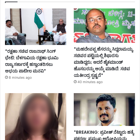
*ಮಹದೇವಪ್ಪ ಹೆಸರನ್ನು ಸಿದ್ದರಾಮಯ್ಯ
*ರಕ್ಷಣಾ ಸಚಿವ ರಾಜನಾಥ್ ಸಿಂಗ್
ಸಚಿವರ ಪಟ್ಟಿಯಲ್ಲಿ ಶಿಫಾರಸು
ಭೇಟಿ: ಬೆಳಗಾವಿಯ ರಕ್ಷಣಾ ಭೂಮಿ
ಮಾಡಿದ್ದರು; ಆದರೆ ಹೈಕಮಾಂಡ್
ರಾಜ್ಯ ಸರ್ಕಾರಕ್ಕೆ ಹಸ್ತಾಂತರಿಸಲು
ಹೊಸಬರನ್ನು ಆಯ್ಕೆ ಮಾಡಿದೆ: ಸಚಿವ
ಅಭಯ ಪಾಟೀಲ ಮನವಿ*
ಯತೀಂದ್ರ ಸ್ಪಷ್ಟನೆ*
8 minutes ago
40 minutes ago
*BREAKING: ಪ್ರವೀಣ್ ನೆಟ್ಟಾರು ಹತ್ಯೆ
ಪ್ರಕರಣ: ಪ್ರಮುಖ ಆರೋಪಿಯನ್ನು