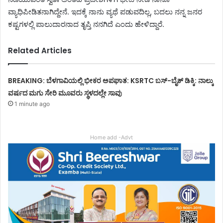
ವ್ಯಾಧಿಪೀಡಿತನಾಗಿದ್ದೇನೆ. ಇದಕ್ಕೆ ನಾನು ವ್ಯಥೆ ಪಡುವದಿಲ್ಲ, ಬದಲು ನನ್ನ ಜನರ
ಕಷ್ಟಗಳಲ್ಲಿ ಪಾಲುದಾರನಾದ ತೃಪ್ತಿ ನನಗಿದೆ ಎಂದು ಹೇಳಿದ್ದಾರೆ.
Related Articles
BREAKING: ಬೆಳಗಾವಿಯಲ್ಲಿ ಭೀಕರ ಅಪಘಾತ: KSRTC ಬಸ್-ಬೈಕ್ ಡಿಕ್ಕಿ: ನಾಲ್ಕು
ವರ್ಷದ ಮಗು ಸೇರಿ ಮೂವರು ಸ್ಥಳದಲ್ಲೇ ಸಾವು
1 minute ago
Home add -Advt