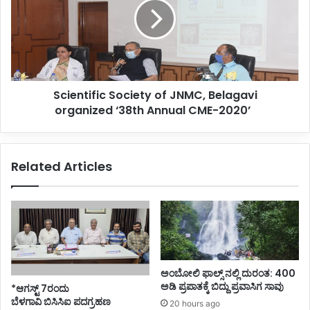
ನ
e
ಉ
n
ದ್
t
ಘಾ
i
ಟಿ
f
ಸಿ
i
Scientific Society of JNMC, Belagavi
ದ
c
ಡಿ
organized ‘38th Annual CME-2020’
S
ಸಿ
o
ಎಂ
c
i
Related Articles
e
t
y
o
f
J
N
M
ಅಂಬೋಲಿ ಫಾಲ್ಸ್ ನಲ್ಲಿ ದುರಂತ: 400
C
ಅಡಿ ಪ್ರಪಾತಕ್ಕೆ ಬಿದ್ದು ಪ್ರವಾಸಿಗ ಸಾವು
*ಆಗಸ್ಟ್ 7ರಂದು
,
ಬೆಳಗಾವಿ ಬಿಸಿಸಿಐ ಪದಗ್ರಹಣ
20 hours ago