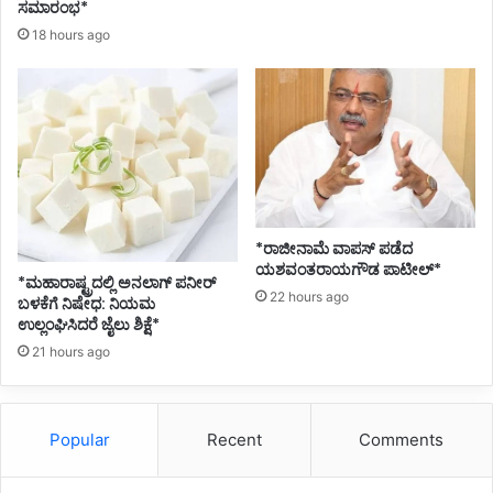
B
ಸಮಾರಂಭ*
e
18 hours ago
l
a
g
a
v
i
o
r
g
*ರಾಜೀನಾಮೆ ವಾಪಸ್ ಪಡೆದ
a
ಯಶವಂತರಾಯಗೌಡ ಪಾಟೀಲ್*
*ಮಹಾರಾಷ್ಟ್ರದಲ್ಲಿ ಅನಲಾಗ್ ಪನೀರ್
n
22 hours ago
ಬಳಕೆಗೆ ನಿಷೇಧ: ನಿಯಮ
i
ಉಲ್ಲಂಘಿಸಿದರೆ ಜೈಲು ಶಿಕ್ಷೆ*
z
e
21 hours ago
d
‘
Popular
Recent
Comments
3
8
t