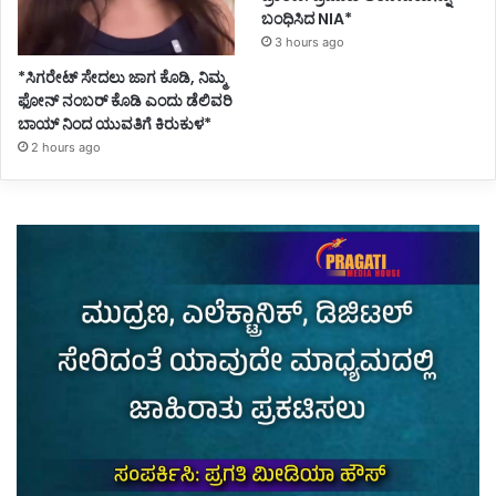
ಬಂಧಿಸಿದ NIA*
3 hours ago
*ಸಿಗರೇಟ್ ಸೇದಲು ಜಾಗ ಕೊಡಿ, ನಿಮ್ಮ
ಫೋನ್ ನಂಬರ್ ಕೊಡಿ ಎಂದು ಡೆಲಿವರಿ
ಬಾಯ್ ನಿಂದ ಯುವತಿಗೆ ಕಿರುಕುಳ*
2 hours ago