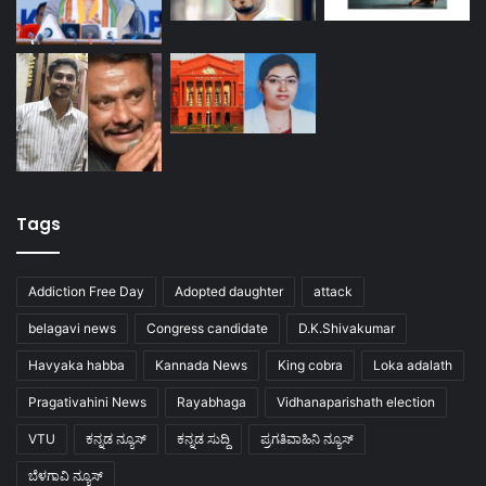
Tags
Addiction Free Day
Adopted daughter
attack
belagavi news
Congress candidate
D.K.Shivakumar
Havyaka habba
Kannada News
King cobra
Loka adalath
Pragativahini News
Rayabhaga
Vidhanaparishath election
VTU
ಕನ್ನಡ ನ್ಯೂಸ್
ಕನ್ನಡ ಸುದ್ದಿ
ಪ್ರಗತಿವಾಹಿನಿ ನ್ಯೂಸ್
ಬೆಳಗಾವಿ ನ್ಯೂಸ್