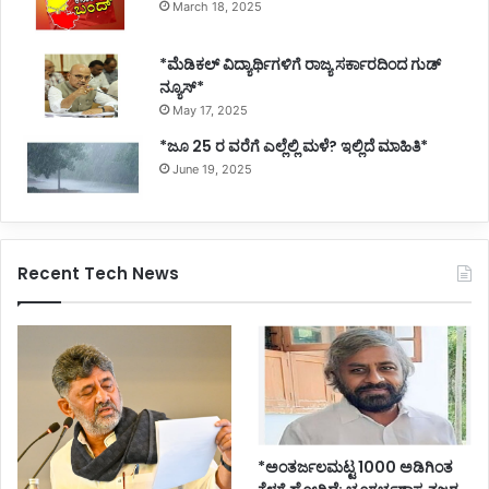
March 18, 2025
*ಮೆಡಿಕಲ್ ವಿದ್ಯಾರ್ಥಿಗಳಿಗೆ ರಾಜ್ಯ ಸರ್ಕಾರದಿಂದ ಗುಡ್
ನ್ಯೂಸ್*
May 17, 2025
*ಜೂ 25 ರ ವರೆಗೆ ಎಲ್ಲೆಲ್ಲಿ ಮಳೆ? ಇಲ್ಲಿದೆ ಮಾಹಿತಿ*
June 19, 2025
Recent Tech News
*ಅಂತರ್ಜಲಮಟ್ಟ 1000 ಅಡಿಗಿಂತ