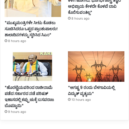
ಕೆಳಗೆ ಹೋಗಿದೆ; ಭೂಗರ್ಭಶಾಸ್ತ್ರ ತಜ್ಞರ
ಅಭಿಪ್ರಾಯ ಕೇಳದೇ ಕೊಳವೆ ಬಾವಿ
ಕೊರೆಸುವಂತಿಲ್ಲ*
8 hours ago
*ಮುಖ್ಯಮಂತ್ರಿಗಳೇ ಸೀಟು ಕೊಡಲು
ಸೂಚಿಸಿದರೂ ಒಪ್ಪದ ಪ್ರಾಂಶುಪಾಲರು!
ಶಾಲಾದಿನಗಳನ್ನು ಸ್ಮರಿಸಿದ ಸಿಎಂ*
8 hours ago
*ಹೊರಟ್ಟಿಯವರಿಂದ ರಾಜೀನಾಮೆ
*ಆಗಷ್ಟ 9 ರಂದು ಬೆಳಗಾವಿಯಲ್ಲಿ
ಪಡೆದ ಸರ್ಕಾರದ ನಡೆ ಪರಿಷತ್
ವಿದ್ಯುತ್ ವ್ಯತ್ಯಯ*
ಇಹಾಸದಲ್ಲಿ ಕಪ್ಪು ಚುಕ್ಕೆ:ಬಸವರಾಜ
10 hours ago
ಬೊಮ್ಮಾಯಿ*
9 hours ago