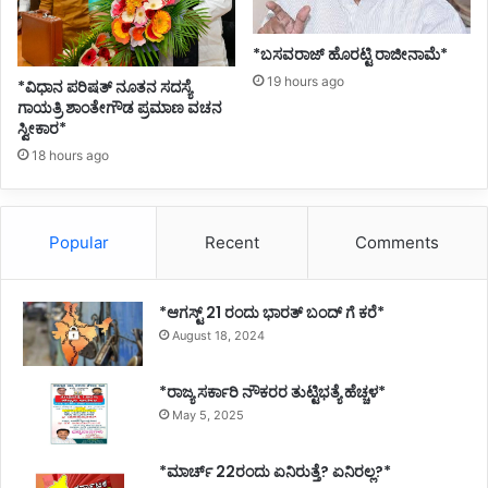
*ಬಸವರಾಜ್ ಹೊರಟ್ಟಿ ರಾಜೀನಾಮೆ*
19 hours ago
*ವಿಧಾನ ಪರಿಷತ್ ನೂತನ ಸದಸ್ಯೆ
ಗಾಯತ್ರಿ ಶಾಂತೇಗೌಡ ಪ್ರಮಾಣ ವಚನ
ಸ್ವೀಕಾರ*
18 hours ago
Popular
Recent
Comments
*ಆಗಸ್ಟ್ 21 ರಂದು ಭಾರತ್‌ ಬಂದ್‌ ಗೆ ಕರೆ*
August 18, 2024
*ರಾಜ್ಯ ಸರ್ಕಾರಿ ನೌಕರರ ತುಟ್ಟಿಭತ್ಯೆ ಹೆಚ್ಚಳ*
May 5, 2025
*ಮಾರ್ಚ್ 22ರಂದು ಏನಿರುತ್ತೆ? ಏನಿರಲ್ಲ?*