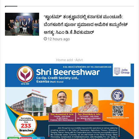
‘ಕ್ವಾಂಟಮ್’ ತಂತ್ರಜ್ಞಾನದಲ್ಲಿ ಕರ್ನಾಟಕ ಮುಂಚೂಣಿ:
ಬೆಂಗಳೂರಿಗೆ ಪೂರ್ಣ ಪ್ರಮಾಣದ ಅಮೆರಿಕ ಕಾನ್ಸುಲೇಟ್
ಅಗತ್ಯ: ಸಿಎಂ ಡಿ.ಕೆ.ಶಿವಕುಮಾರ್
12 hours ago
Home add -Advt