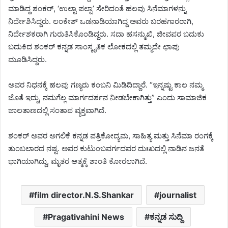
ಮಾಡಿದ್ದ ಶಂಕರ್, ‘ಉಲ್ಟಾ ಪಲ್ಟಾ’ ಸೇರಿದಂತೆ ಹಲವು ಸಿನೆಮಾಗಳನ್ನು
ನಿರ್ದೇಶಿಸಿದ್ದರು. ಲಂಕೇಶ್ ಒಡನಾಡಿಯಾಗಿದ್ದ ಅವರು ಬರಹಗಾರರಾಗಿ,
ನಿರ್ದೇಶಕರಾಗಿ ಗುರುತಿಸಿಕೊಂಡಿದ್ದರು. ಸದಾ ಹಸನ್ಮುಖಿ, ಜೀವಪರ ಬದುಕು
ಬದುಕಿದ ಶಂಕರ್ ಕನ್ನಡ ಸಾಂಸ್ಕೃತಿಕ ಲೋಕದಲ್ಲಿ ತಮ್ಮದೇ ಛಾಪು
ಮೂಡಿಸಿದ್ದರು.
ಅವರ ನಿಧನಕ್ಕೆ ಹಲವು ಗಣ್ಯರು ಕಂಬನಿ ಮಿಡಿದಿದ್ದಾರೆ. “ಇನ್ನಷ್ಟು ಕಾಲ ನಮ್ಮ
ಜೊತೆ ಇದ್ದು, ನಮಗೆಲ್ಲ ಮಾರ್ಗದರ್ಶನ ನೀಡಬೇಕಾಗಿತ್ತು” ಎಂದು ಸಾಮಾಜಿಕ
ಜಾಲತಾಣದಲ್ಲಿ ಸಂತಾಪ ವ್ಯಕ್ತವಾಗಿದೆ.
ಶಂಕರ್ ಅವರ ಅಗಲಿಕೆ ಕನ್ನಡ ಪತ್ರಿಕೋದ್ಯಮ, ಸಾಹಿತ್ಯ ಮತ್ತು ಸಿನೆಮಾ ರಂಗಕ್ಕೆ
ತುಂಬಲಾರದ ನಷ್ಟ. ಅವರ ಕುಟುಂಬವರ್ಗದವರ ದುಃಖದಲ್ಲಿ ನಾಡಿನ ಜನತೆ
ಭಾಗಿಯಾಗಿದ್ದು, ಮೃತರ ಆತ್ಮಕ್ಕೆ ಶಾಂತಿ ಕೋರಲಾಗಿದೆ.
film director.N.S.Shankar
journalist
Pragativahini News
ಕನ್ನಡ ಸುದ್ದಿ