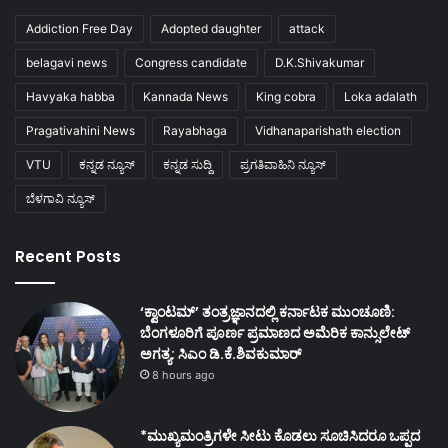
Addiction Free Day
Adopted daughter
attack
belagavi news
Congress candidate
D.K.Shivakumar
Havyaka habba
Kannada News
King cobra
Loka adalath
Pragativahini News
Rayabhaga
Vidhanaparishath election
VTU
ಕನ್ನಡ ನ್ಯೂಸ್
ಕನ್ನಡ ಸುದ್ದಿ
ಪ್ರಗತಿವಾಹಿನಿ ನ್ಯೂಸ್
ಬೆಳಗಾವಿ ನ್ಯೂಸ್
Recent Posts
‘ಕ್ವಾಂಟಮ್’ ತಂತ್ರಜ್ಞಾನದಲ್ಲಿ ಕರ್ನಾಟಕ ಮುಂಚೂಣಿ:
ಬೆಂಗಳೂರಿಗೆ ಪೂರ್ಣ ಪ್ರಮಾಣದ ಅಮೆರಿಕ ಕಾನ್ಸುಲೇಟ್
ಅಗತ್ಯ: ಸಿಎಂ ಡಿ.ಕೆ.ಶಿವಕುಮಾರ್
8 hours ago
*ಮುಖ್ಯಮಂತ್ರಿಗಳೇ ಸೀಟು ಕೊಡಲು ಸೂಚಿಸಿದರೂ ಒಪ್ಪದ