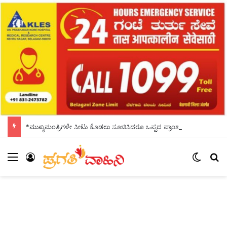
*ಮುಖ್ಯಮಂತ್ರಿಗಳೇ ಸೀಟು ಕೊಡಲು ಸೂಚಿಸಿದರೂ ಒಪ್ಪದ ಪ್ರಾಂಶುಪಾಲರು!ಶಾಲಾದಿನಗಳನ್ನು ಸ್ಮರಿಸಿದ ಸಿಎಂ*
Menu
Log In
Switch
Se