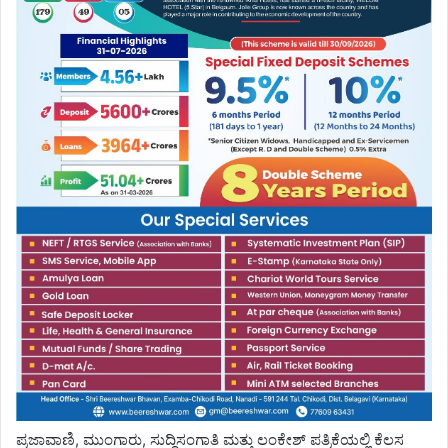
ಪ್ರಜಾವಾಣಿ, ಮುಂಗಾರು, ಸುದ್ದಿಸಂಗಾತಿ ಮತ್ತು ಲಂಕೇಶ್ ಪತ್ರಿಕೆಯಲ್ಲಿ ಕೆಲಸ