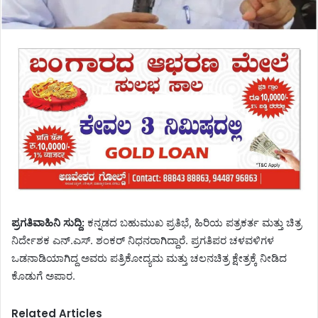
ಪ್ರಗತಿವಾಹಿನಿ ಸುದ್ದಿ:
ಕನ್ನಡದ ಬಹುಮುಖ ಪ್ರತಿಭೆ, ಹಿರಿಯ ಪತ್ರಕರ್ತ ಮತ್ತು ಚಿತ್ರ
ನಿರ್ದೇಶಕ ಎನ್.ಎಸ್. ಶಂಕರ್ ನಿಧನರಾಗಿದ್ದಾರೆ. ಪ್ರಗತಿಪರ ಚಳವಳಿಗಳ
ಒಡನಾಡಿಯಾಗಿದ್ದ ಅವರು ಪತ್ರಿಕೋದ್ಯಮ ಮತ್ತು ಚಲನಚಿತ್ರ ಕ್ಷೇತ್ರಕ್ಕೆ ನೀಡಿದ
ಕೊಡುಗೆ ಅಪಾರ.
Related Articles