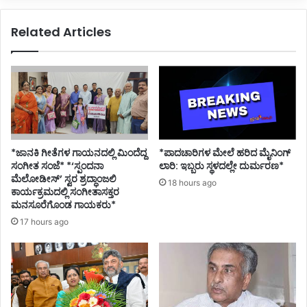
Related Articles
*ಜಾನಕಿ ಗೀತೆಗಳ ಗಾಯನದಲ್ಲಿ ಮಿಂದೆದ್ದ
*ಪಾದಚಾರಿಗಳ ಮೇಲೆ ಹರಿದ ಮೈನಿಂಗ್
ಸಂಗೀತ ಸಂಜೆ* *‘ಸ್ಪಂದನಾ
ಲಾರಿ: ಇಬ್ಬರು ಸ್ಥಳದಲ್ಲೇ ದುರ್ಮರಣ*
ಮೆಲೋಡೀಸ್’ ಸ್ವರ ಶ್ರದ್ಧಾಂಜಲಿ
18 hours ago
ಕಾರ್ಯಕ್ರಮದಲ್ಲಿ ಸಂಗೀತಾಸಕ್ತರ
ಮನಸೂರೆಗೊಂಡ ಗಾಯಕರು*
17 hours ago