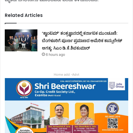
Related Articles
‘ಕ್ವಾಂಟಮ್’ ತಂತ್ರಜ್ಞಾನದಲ್ಲಿ ಕರ್ನಾಟಕ ಮುಂಚೂಣಿ:
ಬೆಂಗಳೂರಿಗೆ ಪೂರ್ಣ ಪ್ರಮಾಣದ ಅಮೆರಿಕ ಕಾನ್ಸುಲೇಟ್
ಅಗತ್ಯ: ಸಿಎಂ ಡಿ.ಕೆ.ಶಿವಕುಮಾರ್
6 hours ago
Home add -Advt