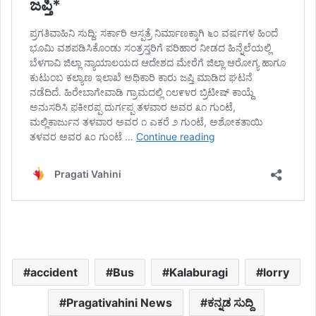
accident
Bus
Kalaburagi
lorry
Pragativahini News
ಕನ್ನಡ ಸುದ್ದಿ