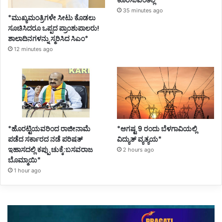
35 minutes ago
*ಮುಖ್ಯಮಂತ್ರಿಗಳೇ ಸೀಟು ಕೊಡಲು
ಸೂಚಿಸಿದರೂ ಒಪ್ಪದ ಪ್ರಾಂಶುಪಾಲರು!
ಶಾಲಾದಿನಗಳನ್ನು ಸ್ಮರಿಸಿದ ಸಿಎಂ*
12 minutes ago
*ಹೊರಟ್ಟಿಯವರಿಂದ ರಾಜೀನಾಮೆ
*ಆಗಷ್ಟ 9 ರಂದು ಬೆಳಗಾವಿಯಲ್ಲಿ
ಪಡೆದ ಸರ್ಕಾರದ ನಡೆ ಪರಿಷತ್
ವಿದ್ಯುತ್ ವ್ಯತ್ಯಯ*
ಇಹಾಸದಲ್ಲಿ ಕಪ್ಪು ಚುಕ್ಕೆ:ಬಸವರಾಜ
2 hours ago
ಬೊಮ್ಮಾಯಿ*
1 hour ago