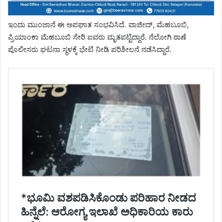
ಇಂದು ಮುಂಜಾನೆ ಈ ಅಪಘಾತ ಸಂಭವಿಸಿದೆ. ವಾಜೀದ್, ಮೆಹಬೂಬಿ,
ಪ್ರಿಯಾಂಕಾ ಮೆಹಬೂಬಿ ಸೇರಿ ಐವರು ಮೃತಪಟ್ಟಿದ್ದಾರೆ. ನೆಲೋಗಿ ಠಾಣೆ
ಪೊಲೀಸರು ಘಟನಾ ಸ್ಥಳಕ್ಕೆ ಭೇಟಿ ನೀಡಿ ಪರಿಶೀಲನೆ ನಡೆಸಿದ್ದಾರೆ.