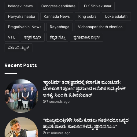
belagavi news
Congress candidate
D.K.Shivakumar
Havyaka habba
Kannada News
King cobra
Loka adalath
Pragativahini News
Rayabhaga
Vidhanaparishath election
VTU
ಕನ್ನಡ ನ್ಯೂಸ್
ಕನ್ನಡ ಸುದ್ದಿ
ಪ್ರಗತಿವಾಹಿನಿ ನ್ಯೂಸ್
ಬೆಳಗಾವಿ ನ್ಯೂಸ್
Recent Posts
‘ಕ್ವಾಂಟಮ್’ ತಂತ್ರಜ್ಞಾನದಲ್ಲಿ ಕರ್ನಾಟಕ ಮುಂಚೂಣಿ:
ಬೆಂಗಳೂರಿಗೆ ಪೂರ್ಣ ಪ್ರಮಾಣದ ಅಮೆರಿಕ ಕಾನ್ಸುಲೇಟ್
ಅಗತ್ಯ: ಸಿಎಂ ಡಿ.ಕೆ.ಶಿವಕುಮಾರ್
7 seconds ago
*ಮುಖ್ಯಮಂತ್ರಿಗಳೇ ಸೀಟು ಕೊಡಲು ಸೂಚಿಸಿದರೂ ಒಪ್ಪದ
ಪ್ರಾಂಶುಪಾಲರು!ಶಾಲಾದಿನಗಳನ್ನು ಸ್ಮರಿಸಿದ ಸಿಎಂ*
12 minutes ago