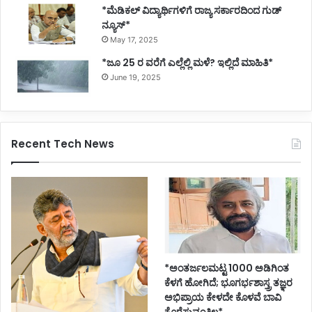
*ಮೆಡಿಕಲ್ ವಿದ್ಯಾರ್ಥಿಗಳಿಗೆ ರಾಜ್ಯ ಸರ್ಕಾರದಿಂದ ಗುಡ್
ನ್ಯೂಸ್*
May 17, 2025
*ಜೂ 25 ರ ವರೆಗೆ ಎಲ್ಲೆಲ್ಲಿ ಮಳೆ? ಇಲ್ಲಿದೆ ಮಾಹಿತಿ*
June 19, 2025
Recent Tech News
*ಅಂತರ್ಜಲಮಟ್ಟ 1000 ಅಡಿಗಿಂತ
ಕೆಳಗೆ ಹೋಗಿದೆ; ಭೂಗರ್ಭಶಾಸ್ತ್ರ ತಜ್ಞರ
ಅಭಿಪ್ರಾಯ ಕೇಳದೇ ಕೊಳವೆ ಬಾವಿ
ಕೊರೆಸುವಂತಿಲ್ಲ*