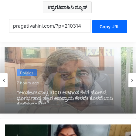
ಪ್ರಗತಿವಾಹಿನಿ ನ್ಯೂಸ್
Copy URL
Politics
7 hours ago
*ಹೊರಟ್ಟಿಯವರಿಂದ ರಾಜೀನಾಮೆ ಪಡೆದ ಸರ್ಕಾರದ ನಡೆ
ಪರಿಷತ್ ಇಹಾಸದಲ್ಲಿ ಕಪ್ಪು ಚುಕ್ಕೆ:ಬಸವರಾಜ ಬೊಮ್ಮಾಯಿ*
*ಅಂಗನವಾಡಿ
ಸಹಾಯಕಿಯಿಂದ