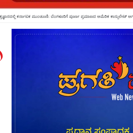
ಗಳೇ ಸೀಟು ಕೊಡಲು ಸೂಚಿಸಿದರೂ ಒಪ್ಪದ ಪ್ರಾಂಶುಪಾಲರು!ಶಾಲಾದಿನಗಳನ್ನು ಸ್ಮರಿಸಿದ ಸಿಎಂ*