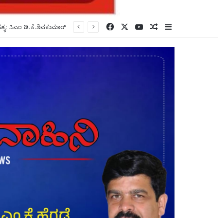
Facebook
X
YouTube
Random Article
Sidebar