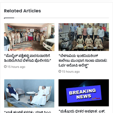
Related Articles
*ಮೊಬೈಲ್ ಪತ್ತೆಹಚ್ಚಿ ವಾರಸುದಾರರಿಗೆ
*ಬೆಳಗಾವಿಯ ಇಂಜಿನಿಯರಿಂಗ್‌
ಹಿಂದಿರುಗಿಸಿದ ಬೆಳಗಾವಿ ಪೊಲೀಸರು*
ಕಾಲೇಜು ಮುಂಭಾಗ ಗಾಂಜಾ ಮಾರಾಟ:
ಓರ್ವ ಆರೋಪಿ ಅರೆಸ್ಟ್*
15 hours ago
15 hours ago
*ಮತ್ತೊಂದು ಭೀಕರ ಅಪಘಾತ: ಎಕ್ಸ್
*ಖಾತೆ ಹಂಚಿಕೆ ಕಸರತ್ತು: ಮಾಜಿ ಸಿಎಂ