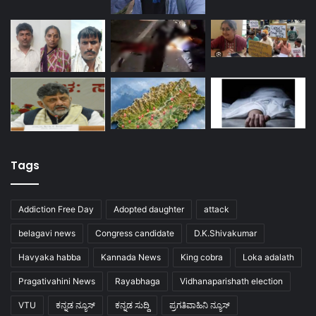
Tags
Addiction Free Day
Adopted daughter
attack
belagavi news
Congress candidate
D.K.Shivakumar
Havyaka habba
Kannada News
King cobra
Loka adalath
Pragativahini News
Rayabhaga
Vidhanaparishath election
VTU
ಕನ್ನಡ ನ್ಯೂಸ್
ಕನ್ನಡ ಸುದ್ದಿ
ಪ್ರಗತಿವಾಹಿನಿ ನ್ಯೂಸ್