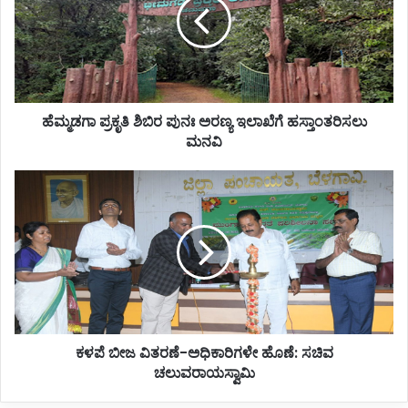
ಪುನಃ
ಅರಣ್ಯ
ಇಲಾಖೆಗೆ
ಹಸ್ತಾಂತರಿಸಲು
ಮನವಿ
ಹೆಮ್ಮಡಗಾ ಪ್ರಕೃತಿ ಶಿಬಿರ ಪುನಃ ಅರಣ್ಯ ಇಲಾಖೆಗೆ ಹಸ್ತಾಂತರಿಸಲು
ಮನವಿ
ಕಳಪೆ
ಬೀಜ
ವಿತರಣೆ-
ಅಧಿಕಾರಿಗಳೇ
ಹೊಣೆ:
ಸಚಿವ
ಚಲುವರಾಯಸ್ವಾಮಿ
ಕಳಪೆ ಬೀಜ ವಿತರಣೆ-ಅಧಿಕಾರಿಗಳೇ ಹೊಣೆ: ಸಚಿವ
ಚಲುವರಾಯಸ್ವಾಮಿ