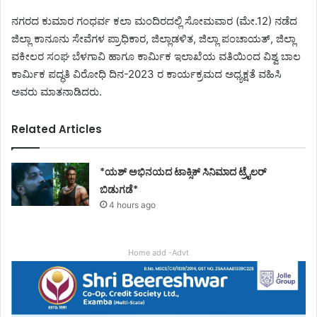
ನಗರದ ಕುಮಾರ ಗಂಧರ್ವ ಕಲಾ ಮಂದಿರದಲ್ಲಿ ಸೋಮವಾರ (ಮೇ.12) ನಡೆದ
ಜಿಲ್ಲಾ ಕಾನೂನು ಸೇವೆಗಳ ಪ್ರಾಧಿಕಾರ, ಜಿಲ್ಲಾಡಳಿತ, ಜಿಲ್ಲಾ ಪಂಚಾಯತ್, ಜಿಲ್ಲಾ
ವಕೀಲರ ಸಂಘ ಬೆಳಗಾವಿ ಹಾಗೂ ಕಾರ್ಮಿಕ ಇಲಾಖೆಯ ವತಿಯಿಂದ ವಿಶ್ವ ಬಾಲ
ಕಾರ್ಮಿಕ ಪದ್ಧತಿ ವಿರೋಧಿ ದಿನ-2023 ರ ಕಾರ್ಯಕ್ರಮದ ಅಧ್ಯಕ್ಷತೆ ವಹಿಸಿ
ಅವರು ಮಾತನಾಡಿದರು.
Related Articles
*ಯಶ್ ಅಭಿನಯದ ಟಾಕ್ಸಿಕ್ ಸಿನಿಮಾದ ಟ್ರೈಲರ್
ಬಿಡುಗಡೆ*
4 hours ago
Home add -Advt