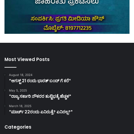
Most Viewed Posts
August 18, 2024
*ಆಗಸ್ಟ್ 21 ರಂದು ಭಾರತ್‌ ಬಂದ್‌ ಗೆ ಕರೆ*
May 5, 2025
*ರಾಜ್ಯ ಸರ್ಕಾರಿ ನೌಕರರ ತುಟ್ಟಿಭತ್ಯೆ ಹೆಚ್ಚಳ*
March 18, 2025
*ಮಾರ್ಚ್ 22ರಂದು ಏನಿರುತ್ತೆ? ಏನಿರಲ್ಲ?*
Categories