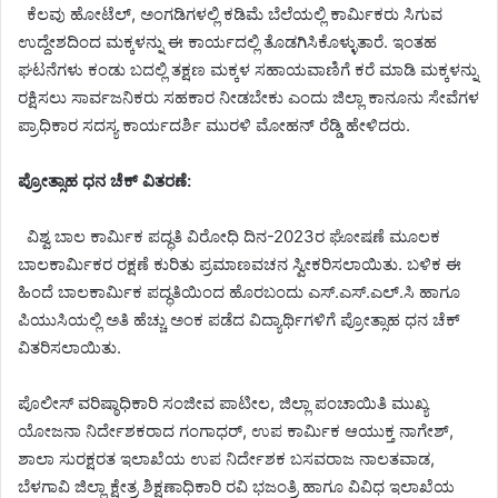
ಕೆಲವು ಹೋಟೆಲ್, ಅಂಗಡಿಗಳಲ್ಲಿ ಕಡಿಮೆ ಬೆಲೆಯಲ್ಲಿ ಕಾರ್ಮಿಕರು ಸಿಗುವ
ಉದ್ದೇಶದಿಂದ ಮಕ್ಕಳನ್ನು ಈ ಕಾರ್ಯದಲ್ಲಿ ತೊಡಗಿಸಿಕೊಳ್ಳುತಾರೆ. ಇಂತಹ
ಘಟನೆಗಳು ಕಂಡು ಬದಲ್ಲಿ ತಕ್ಷಣ ಮಕ್ಕಳ ಸಹಾಯವಾಣಿಗೆ ಕರೆ ಮಾಡಿ ಮಕ್ಕಳನ್ನು
ರಕ್ಷಿಸಲು ಸಾರ್ವಜನಿಕರು ಸಹಕಾರ ನೀಡಬೇಕು ಎಂದು ಜಿಲ್ಲಾ ಕಾನೂನು ಸೇವೆಗಳ
ಪ್ರಾಧಿಕಾರ ಸದಸ್ಯ ಕಾರ್ಯದರ್ಶಿ ಮುರಳಿ ಮೋಹನ್ ರೆಡ್ಡಿ ಹೇಳಿದರು.
ಪ್ರೋತ್ಸಾಹ ಧನ ಚೆಕ್ ವಿತರಣೆ:
ವಿಶ್ವ ಬಾಲ ಕಾರ್ಮಿಕ ಪದ್ಧತಿ ವಿರೋಧಿ ದಿನ-2023ರ ಘೋಷಣೆ ಮೂಲಕ
ಬಾಲಕಾರ್ಮಿಕರ ರಕ್ಷಣೆ ಕುರಿತು ಪ್ರಮಾಣವಚನ ಸ್ವೀಕರಿಸಲಾಯಿತು. ಬಳಿಕ ಈ
ಹಿಂದೆ ಬಾಲಕಾರ್ಮಿಕ ಪದ್ಧತಿಯಿಂದ ಹೊರಬಂದು ಎಸ್.ಎಸ್.ಎಲ್.ಸಿ ಹಾಗೂ
ಪಿಯುಸಿಯಲ್ಲಿ ಅತಿ ಹೆಚ್ಚು ಅಂಕ ಪಡೆದ ವಿದ್ಯಾರ್ಥಿಗಳಿಗೆ ಪ್ರೋತ್ಸಾಹ ಧನ ಚೆಕ್
ವಿತರಿಸಲಾಯಿತು.
ಪೊಲೀಸ್ ವರಿಷ್ಠಾಧಿಕಾರಿ ಸಂಜೀವ ಪಾಟೀಲ, ಜಿಲ್ಲಾ ಪಂಚಾಯಿತಿ ಮುಖ್ಯ
ಯೋಜನಾ ನಿರ್ದೇಶಕರಾದ ಗಂಗಾಧರ್, ಉಪ ಕಾರ್ಮಿಕ ಆಯುಕ್ತ ನಾಗೇಶ್,
ಶಾಲಾ ಸುರಕ್ಷರತ ಇಲಾಖೆಯ ಉಪ ನಿರ್ದೇಶಕ ಬಸವರಾಜ ನಾಲತವಾಡ,
ಬೆಳಗಾವಿ ಜಿಲ್ಲಾ ಕ್ಷೇತ್ರ ಶಿಕ್ಷಣಾಧಿಕಾರಿ ರವಿ ಭಜಂತ್ರಿ ಹಾಗೂ ವಿವಿಧ ಇಲಾಖೆಯ