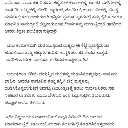
ಇದೊಂದು ಸಾಮಾಜಿಕ ಪಿಡುಗು. ಕಟ್ಟಡಗಳ ಕೆಲಸಗಳಲ್ಲಿ, ಅಂಗಡಿ ಮಳಿಗೆಗಳಲ್ಲಿ,
ಗಾವiೆðಂಟ್ಸ್ಗಳಲ್ಲಿ, ಬೇಕರಿ, ಗ್ಯಾರೇಜ್, ಹೊಟೇಲ್, ಕಾರ್ಖಾನೆಗಳಲ್ಲಿ, ದೊಡ್ಡ
ಮನೆಗಳಲ್ಲಿ ಕೆಲಸದಾಳುಗಳಾಗಿ ಇನ್ನಿತರ ಪ್ರಮುಖ ಸ್ಥಳಗಳಲ್ಲಿ ತಮ್ಮ ದೈಹಿಕ ಹಾಗೂ
ಮಾನಸಿಕ ಸಾಮರ್ಥ್ಯಕ್ಕೆ ಕಷ್ಟವಾಗುವಂಥ ಕೆಲಸಗಳನ್ನು ಮಾಡುತ್ತಿದ್ದಾರೆ. ಇದರಿಂದ
ಅವರು ಶಿಕ್ಷಣ ವಂಚಿತರಾಗುತ್ತಿದ್ದಾರೆ.
ಬಾಲ ಕಾರ್ಮಿಕರಾಗಿ ದುಡಿಯುತ್ತಿರುವ ಮಕ್ಕಳು ಈ ಕೆಟ್ಟ ವ್ಯವಸ್ಥೆಯಿಂದ
ಹೊರಬಂದು ತಮ್ಮ ಹಕ್ಕುಗಳ ಕುರಿತು ಜಾಗೃತಿ ಹೊಂದಿ ದೇಶದ ಉತ್ತಮ
ನಾಗರಿಕರಾಗಬೇಕು ಎಂಬುದು ಈ ದಿನದ ಉದ್ದೇಶವಾಗಿದೆ.
ಅರ್ಹತೆಗಿಂತ ಕಡಿಮೆ ವಯಸ್ಸಿನ ಮಕ್ಕಳನ್ನು ದುಡುಸಿಕೊಳ್ಳುವುದು ಕಾನೂನು
ಬಾಹಿರ. ಆದರೂ ಕಾನೂನಿನ ಕಣ್ಣು ತಪ್ಪಿಸಿ ಚಿಕ್ಕ ಮಕ್ಕಳನ್ನು
ದುಡಿಸಿಕೊಳ್ಳಲಾಗುತ್ತಿದೆ ಇದನ್ನೂ ನಿಯಂತ್ರಣಕ್ಕೆ ತರಲು ಸಾರ್ವಜನಿಕರು ಸಹ
ಸಹಕಾರ ನೀಡಬೇಕು ಎಂದು ಬೆಳಗಾವಿ ಉಪ ವಿಭಾಗಾಧಿಕಾರಿ ಬಲರಾಮ
ಚವ್ಹಾಣ್ ಅವರು ತಿಳಿಸಿದರು.
ಇಡೀ ವಿಶ್ವದಾದ್ಯಂತ ಬಾಲಕಾರ್ಮಿಕ ಪದ್ಧತಿ ವಿರೋಧಿ ದಿನ ಆಚರಣೆ
ಮಾಡಲಾಗುತ್ತಿದೆ. ಬಾಲ ಕಾರ್ಮಿಕರಾಗಿ ಕೆಲಸಗಳಲ್ಲಿ ತೊಡಗಿಸಿಕೊಳ್ಳಬಾರದು