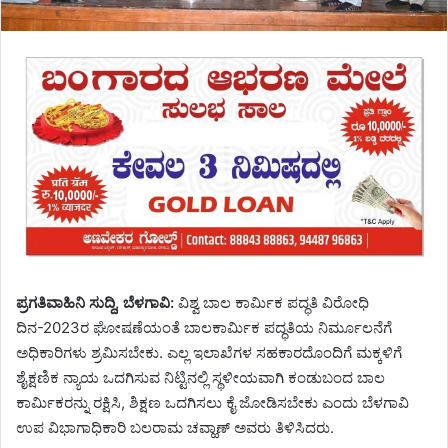
ಪ್ರಗತಿವಾಹಿನಿ ಸುದ್ದಿ, ಬೆಳಗಾವಿ:
ವಿಶ್ವ ಬಾಲ ಕಾರ್ಮಿಕ ಪದ್ಧತಿ ವಿರೋಧಿ
ದಿನ-2023ರ ಘೋಷಣೆಯಂತೆ ಬಾಲಕಾರ್ಮಿಕ ಪದ್ಧತಿಯ ನಿರ್ಮೂಲನೆಗೆ
ಅಧಿಕಾರಿಗಳು ಶ್ರಮಿಸಬೇಕು. ಎಲ್ಲ ಇಲಾಖೆಗಳ ಸಹಕಾರದೊಂದಿಗೆ ಮಕ್ಕಳಿಗೆ
ಶೈಕ್ಷಣಿಕ ನ್ಯಾಯ ಒದಗಿಸುವ ನಿಟ್ಟಿನಲ್ಲಿ ಸ್ಥಳೀಯವಾಗಿ ಕಂಡುಬಂದ ಬಾಲ
ಕಾರ್ಮಿಕರನ್ನು ರಕ್ಷಿಸಿ, ಶಿಕ್ಷಣ ಒದಗಿಸಲು ಕೈ ಜೋಡಿಸಬೇಕು ಎಂದು ಬೆಳಗಾವಿ
ಉಪ ವಿಭಾಗಾಧಿಕಾರಿ ಬಲರಾಮ ಚವ್ಹಾಣ್ ಅವರು ತಿಳಿಸಿದರು.