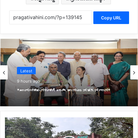
Copy URL
Latest
9 hours ago
*ಉದಯ್‌ಕುಮಾರ್‌ಗೆ ಖಾದ್ರಿ ಶಾಮಣ್ಣ ಪ್ರಶಸ್ತಿ ಪ್ರದಾನ*
ಹೆಮ್ಮಡಗಾ
ಪ್ರಕೃತಿ
ಶಿಬಿರ