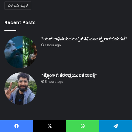
ಬೆಳಗಾವಿ ನ್ಯೂಸ್
Recent Posts
*ಯಶ್ ಅಭಿನಯದ ಟಾಕ್ಸಿಕ್ ಸಿನಿಮಾದ ಟ್ರೈಲರ್ ಬಿಡುಗಡೆ*
1 hour ago
*ಟ್ರೆಕ್ಕಿಂಗ್ ಗೆ ತೆರಳಿದ್ದ ಯುವಕ ನಾಪತ್ತೆ*
5 hours ago
Facebook
X
WhatsApp
Telegram