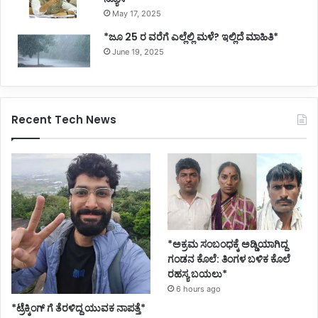
May 17, 2025
*ಜೂ 25 ರ ವರೆಗೆ ಎಲ್ಲೆಲ್ಲಿ ಮಳೆ? ಇಲ್ಲಿದೆ ಮಾಹಿತಿ*
June 19, 2025
Recent Tech News
*ಅಕ್ರಮ ಸಂಬಂಧಕ್ಕೆ ಅಡ್ಡಿಯಾಗಿದ್ದ
ಗಂಡನ ಕೊಲೆ: ತಿಂಗಳ ಬಳಿಕ ಕೊಲೆ
ರಹಸ್ಯ ಬಯಲು*
6 hours ago
*ಟ್ರೆಕ್ಕಿಂಗ್ ಗೆ ತೆರಳಿದ್ದ ಯುವಕ ನಾಪತ್ತೆ*