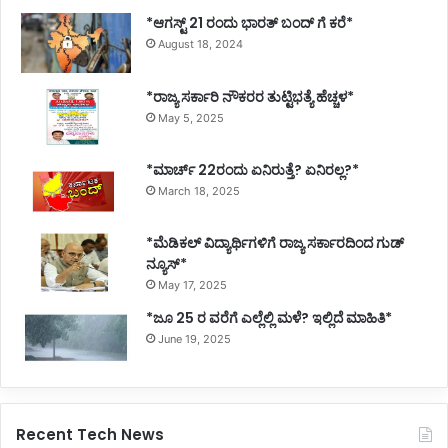
*ಆಗಸ್ಟ್ 21 ರಂದು ಭಾರತ್‌ ಬಂದ್‌ ಗೆ ಕರೆ*
August 18, 2024
*ರಾಜ್ಯ ಸರ್ಕಾರಿ ನೌಕರರ ತುಟ್ಟಿಭತ್ಯೆ ಹೆಚ್ಚಳ*
May 5, 2025
*ಮಾರ್ಚ್ 22ರಂದು ಏನಿರುತ್ತೆ? ಏನಿರಲ್ಲ?*
March 18, 2025
*ಮೆಡಿಕಲ್ ವಿದ್ಯಾರ್ಥಿಗಳಿಗೆ ರಾಜ್ಯ ಸರ್ಕಾರದಿಂದ ಗುಡ್
ನ್ಯೂಸ್*
May 17, 2025
*ಜೂ 25 ರ ವರೆಗೆ ಎಲ್ಲೆಲ್ಲಿ ಮಳೆ? ಇಲ್ಲಿದೆ ಮಾಹಿತಿ*
June 19, 2025
Recent Tech News