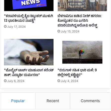
*ಕರಾವಳಿಯಲ್ಲಿ ತೈಲ ಟ್ಯಾಂಕರ್ ಮುಳುಗಿ
ಬೆಳಗಾವಿಗೂ ಕಾಡಿದ ನೀಟ್ ಹಗರಣ:
13 ಭಾರತೀಯರ ನಾಪತ್ತೆ*
ಕೋಟ್ಯಂತರ ರೂ ಎಗರಿಸಿ
ಪರಾರಿಯಾಗಿದ್ದ ಆರೋಪಿ ಅರೆಸ್ಟ್
July 17, 2024
July 15, 2024
*ಮೊಬೈಲ್ ಚಾರ್ಜ್ ಮಾಡುವಾಗ ಕರೆಂಟ್
*ಬಿರುಗಾಳಿ ಸಹಿತ ಭಾರಿ ಮಳೆ; 9
ಶಾಕ್; ವಿದ್ಯಾರ್ಥಿ ದುರ್ಮರಣ*
ಜಿಲ್ಲೆಗಳಲ್ಲಿ ಕಟ್ಟೆಚ್ಚರ*
July 6, 2024
July 4, 2024
Popular
Recent
Comments