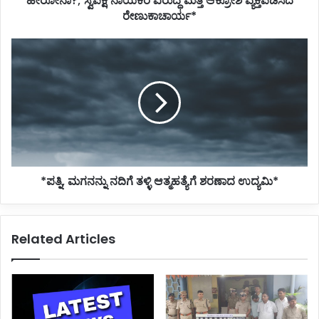
ಹೀರೋನಾ?; ಸ್ವಪಕ್ಷ ನಾಯಕರ ವಿರುದ್ಧ ಮತ್ತೆ ಆಕ್ರೋಶ ವ್ಯಕ್ತಪಡಿಸಿದ
ಮತ್ತೆ
ರೇಣುಕಾಚಾರ್ಯ*
ಆಕ್ರೋಶ
ವ್ಯಕ್ತಪಡಿಸಿದ
*ಪತ್ನಿ,
ರೇಣುಕಾಚಾರ್ಯ*
ಮಗನನ್ನು
ನದಿಗೆ
ತಳ್ಳಿ
ಆತ್ಮಹತ್ಯೆಗೆ
ಶರಣಾದ
ಉದ್ಯಮಿ*
*ಪತ್ನಿ, ಮಗನನ್ನು ನದಿಗೆ ತಳ್ಳಿ ಆತ್ಮಹತ್ಯೆಗೆ ಶರಣಾದ ಉದ್ಯಮಿ*
Related Articles