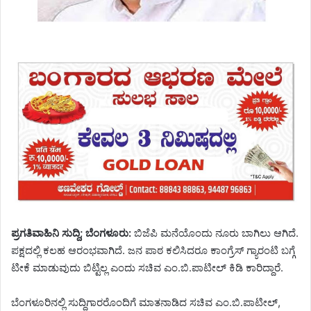
ಪ್ರಗತಿವಾಹಿನಿ ಸುದ್ದಿ; ಬೆಂಗಳೂರು:
ಬಿಜೆಪಿ ಮನೆಯೊಂದು ನೂರು ಬಾಗಿಲು ಆಗಿದೆ.
ಪಕ್ಷದಲ್ಲಿ ಕಲಹ ಆರಂಭವಾಗಿದೆ. ಜನ ಪಾಠ ಕಲಿಸಿದರೂ ಕಾಂಗ್ರೆಸ್ ಗ್ಯಾರಂಟಿ ಬಗ್ಗೆ
ಟೀಕೆ ಮಾಡುವುದು ಬಿಟ್ಟಿಲ್ಲ ಎಂದು ಸಚಿವ ಎಂ.ಬಿ.ಪಾಟೀಲ್ ಕಿಡಿ ಕಾರಿದ್ದಾರೆ.
ಬೆಂಗಳೂರಿನಲ್ಲಿ ಸುದ್ದಿಗಾರರೊಂದಿಗೆ ಮಾತನಾಡಿದ ಸಚಿವ ಎಂ.ಬಿ.ಪಾಟೀಲ್,