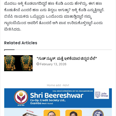
ಮೊದಲು ಅಕ್ಕಿ ಕೊಡಲಾಗದಿದ್ದರೆ ಹಣ ಕೊಡಿ ಎಂದು ಹೇಳಿದ್ರು. ಈಗ ಹಣ
ಕೊಡುತೇವೆ ಎಂದರೆ ಹಣ ಏನು ತಿನ್ನಲು ಆಗುತ್ತಾ? ಅಕ್ಕಿ ಕೊಡಿ ಎನ್ನುತ್ತಿದ್ದಾರೆ.
ಬಿಜೆಪಿ ನಾಯಕರು ಒಬ್ಬೊಬ್ಬರು ಒಂದೊಂದು ಮಾತಾಡ್ತಿದ್ದಾರೆ ನಮ್ಮ
ಗ್ಯಾರಂಟಿಯಿಂದ ಅವರಿಗೆ ತೊಂದರೆ ಆಗಿ ಪಾಪ ಉರಿದುಕೊಳ್ತಿದ್ದಾರೆ ಎಂದು
ಟೀಕಿಸಿದರು.
Related Articles
*ಗುಡ್ ನ್ಯೂಸ್: ಮತ್ತೆ ಇಳಿಕೆಯಾದ ಚಿನ್ನದ ಬೆಲೆ*
February 13, 2026
Home add -Advt