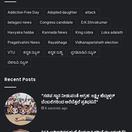
Addiction Free Day
Adopted daughter
attack
belagavi news
Congress candidate
D.K.Shivakumar
Havyaka habba
Kannada News
King cobra
Loka adalath
Pragativahini News
Rayabhaga
Vidhanaparishath election
VTU
ಕನ್ನಡ ನ್ಯೂಸ್
ಕನ್ನಡ ಸುದ್ದಿ
ಪ್ರಗತಿವಾಹಿನಿ ನ್ಯೂಸ್
ಬೆಳಗಾವಿ ನ್ಯೂಸ್
Recent Posts
*ಸಚಿವ ಸ್ಥಾನ ನೀಡುವಂತೆ ಆಗ್ರಹ :ಲಕ್ಷ್ಮೀ ಹೆಬ್ಬಾಳ್ಕರ್
ಬೆಂಬಲಿಗರಿಂದ ಅರೆಬೆತ್ತಲೆ ಪ್ರತಿಭಟನೆ*
6 seconds ago