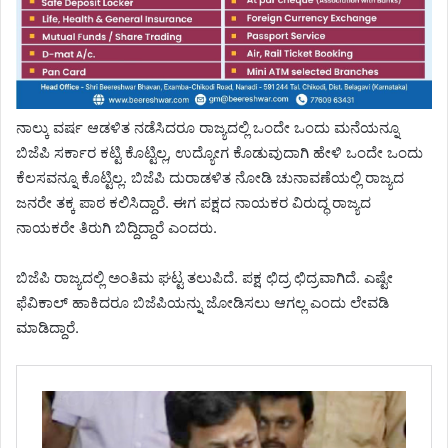
ನಾಲ್ಕು ವರ್ಷ ಆಡಳಿತ ನಡೆಸಿದರೂ ರಾಜ್ಯದಲ್ಲಿ ಒಂದೇ ಒಂದು ಮನೆಯನ್ನೂ
ಬಿಜೆಪಿ ಸರ್ಕಾರ ಕಟ್ಟಿ ಕೊಟ್ಟಿಲ್ಲ, ಉದ್ಯೋಗ ಕೊಡುವುದಾಗಿ ಹೇಳಿ ಒಂದೇ ಒಂದು
ಕೆಲಸವನ್ನೂ ಕೊಟ್ಟಿಲ್ಲ. ಬಿಜೆಪಿ ದುರಾಡಳಿತ ನೋಡಿ ಚುನಾವಣೆಯಲ್ಲಿ ರಾಜ್ಯದ
ಜನರೇ ತಕ್ಕ ಪಾಠ ಕಲಿಸಿದ್ದಾರೆ. ಈಗ ಪಕ್ಷದ ನಾಯಕರ ವಿರುದ್ಧ ರಾಜ್ಯದ
ನಾಯಕರೇ ತಿರುಗಿ ಬಿದ್ದಿದ್ದಾರೆ ಎಂದರು.
ಬಿಜೆಪಿ ರಾಜ್ಯದಲ್ಲಿ ಅಂತಿಮ ಘಟ್ಟ ತಲುಪಿದೆ. ಪಕ್ಷ ಛಿದ್ರ ಛಿದ್ರವಾಗಿದೆ. ಎಷ್ಟೇ
ಫೆವಿಕಾಲ್ ಹಾಕಿದರೂ ಬಿಜೆಪಿಯನ್ನು ಜೋಡಿಸಲು ಆಗಲ್ಲ ಎಂದು ಲೇವಡಿ
ಮಾಡಿದ್ದಾರೆ.