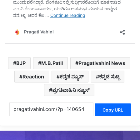
BJP
M.B.Patil
Pragativahini News
Reaction
ಕನ್ನಡ ನ್ಯೂಸ್
ಕನ್ನಡ ಸುದ್ದಿ
ಪ್ರಗತಿವಾಹಿನಿ ನ್ಯೂಸ್
Copy URL