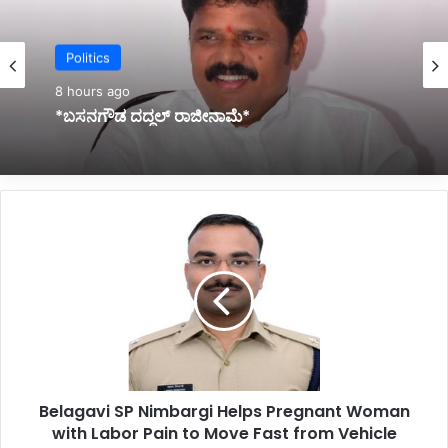
Belgaum News
9 hours ago
Politics
*ಆ.13 ರಂದು ಕರ್ನಾಟಕ ಬಂದ್ ಮಾಡಿಯೇ ತೀರುತ್ತೇವೆ:
ವಾಟಾಳ್ ನಾಗರಾಜ*
8 hours ago
B
e
*ಬಸನಗೌಡ ದದ್ದಲ್‌ ರಾಜೀನಾಮೆ*
l
a
g
a
v
i
S
Belagavi SP Nimbargi Helps Pregnant Woman
P
with Labor Pain to Move Fast from Vehicle
N