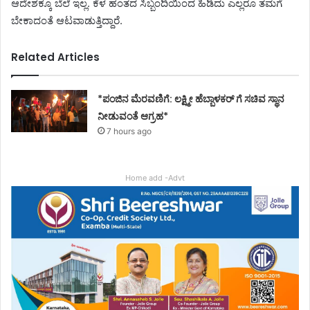
ಆದೇಶಕ್ಕೂ ಬೆಲೆ ಇಲ್ಲ. ಕೆಳ ಹಂತದ ಸಿಬ್ಬಂದಿಯಿಂದ ಹಿಡಿದು ಎಲ್ಲರೂ ತಮಗೆ
ಬೇಕಾದಂತೆ ಆಟವಾಡುತ್ತಿದ್ದಾರೆ.
Related Articles
*ಪಂಜಿನ ಮೆರವಣಿಗೆ: ಲಕ್ಷ್ಮೀ ಹೆಬ್ಬಾಳಕರ್ ಗೆ ಸಚಿವ ಸ್ಥಾನ
ನೀಡುವಂತೆ ಆಗ್ರಹ*
7 hours ago
Home add -Advt