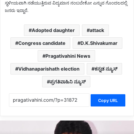
ಸ್ಥಳೀಯವಾಗಿ ನಡೆಯುತ್ತಿರುವ ವಿದ್ಯಮಾನ ನಂಬಬೇಕೋ ಎನ್ನುವ ಗೊಂದಲದಲ್ಲಿ
ಜನರು ಇದ್ದಾರೆ.
Adopted daughter
attack
Congress candidate
D.K.Shivakumar
Pragativahini News
Vidhanaparishath election
ಕನ್ನಡ ನ್ಯೂಸ್
ಪ್ರಗತಿವಾಹಿನಿ ನ್ಯೂಸ್
Copy URL