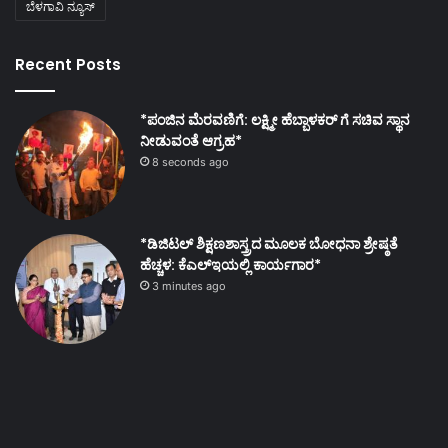
ಬೆಳಗಾವಿ ನ್ಯೂಸ್
Recent Posts
*ಪಂಜಿನ ಮೆರವಣಿಗೆ: ಲಕ್ಷ್ಮೀ ಹೆಬ್ಬಾಳಕರ್ ಗೆ ಸಚಿವ ಸ್ಥಾನ
ನೀಡುವಂತೆ ಆಗ್ರಹ*
8 seconds ago
*ಡಿಜಿಟಲ್ ಶಿಕ್ಷಣಶಾಸ್ತ್ರದ ಮೂಲಕ ಬೋಧನಾ ಶ್ರೇಷ್ಠತೆ
ಹೆಚ್ಚಳ: ಕೆಎಲ್ಇಯಲ್ಲಿ ಕಾರ್ಯಗಾರ*
3 minutes ago