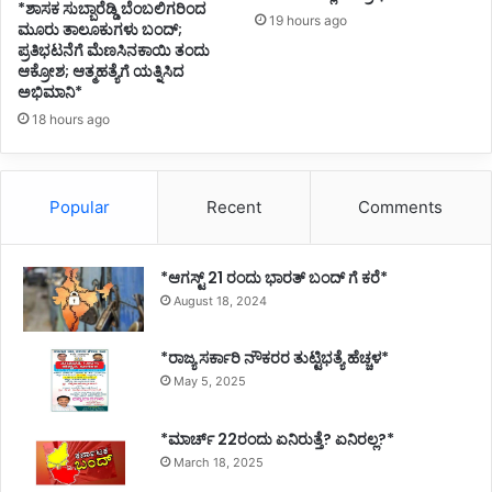
*ಶಾಸಕ ಸುಬ್ಬಾರೆಡ್ಡಿ ಬೆಂಬಲಿಗರಿಂದ
e
19 hours ago
ಮೂರು ತಾಲೂಕುಗಳು ಬಂದ್;
F
ಪ್ರತಿಭಟನೆಗೆ ಮೆಣಸಿನಕಾಯಿ ತಂದು
a
ಆಕ್ರೋಶ; ಆತ್ಮಹತ್ಯೆಗೆ ಯತ್ನಿಸಿದ
s
ಅಭಿಮಾನಿ*
t
18 hours ago
f
r
o
m
Popular
Recent
Comments
V
e
h
*ಆಗಸ್ಟ್ 21 ರಂದು ಭಾರತ್‌ ಬಂದ್‌ ಗೆ ಕರೆ*
i
August 18, 2024
c
l
*ರಾಜ್ಯ ಸರ್ಕಾರಿ ನೌಕರರ ತುಟ್ಟಿಭತ್ಯೆ ಹೆಚ್ಚಳ*
e
C
May 5, 2025
h
e
*ಮಾರ್ಚ್ 22ರಂದು ಏನಿರುತ್ತೆ? ಏನಿರಲ್ಲ?*
c
March 18, 2025
k