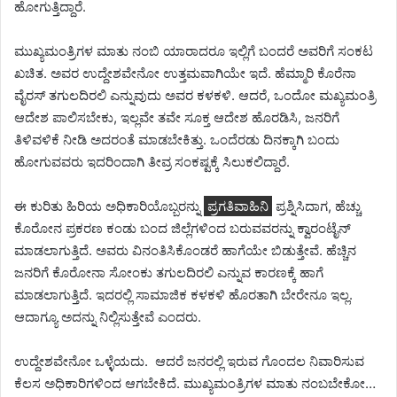
ಹೋಗುತ್ತಿದ್ದಾರೆ.
ಮುಖ್ಯಮಂತ್ರಿಗಳ ಮಾತು ನಂಬಿ ಯಾರಾದರೂ ಇಲ್ಲಿಗೆ ಬಂದರೆ ಅವರಿಗೆ ಸಂಕಟ
ಖಚಿತ. ಅವರ ಉದ್ದೇಶವೇನೋ ಉತ್ತಮವಾಗಿಯೇ ಇದೆ. ಹೆಮ್ಮಾರಿ ಕೊರೆನಾ
ವೈರಸ್ ತಗುಲದಿರಲಿ ಎನ್ನುವುದು ಅವರ ಕಳಕಳಿ. ಆದರೆ, ಒಂದೋ ಮಖ್ಯಮಂತ್ರಿ
ಆದೇಶ ಪಾಲಿಸಬೇಕು, ಇಲ್ಲವೇ ತವೇ ಸೂಕ್ತ ಆದೇಶ ಹೊರಡಿಸಿ, ಜನರಿಗೆ
ತಿಳಿವಳಿಕೆ ನೀಡಿ ಅದರಂತೆ ಮಾಡಬೇಕಿತ್ತು. ಒಂದೆರಡು ದಿನಕ್ಕಾಗಿ ಬಂದು
ಹೋಗುವವರು ಇದರಿಂದಾಗಿ ತೀವ್ರ ಸಂಕಷ್ಟಕ್ಕೆ ಸಿಲುಕಲಿದ್ದಾರೆ.
ಈ ಕುರಿತು ಹಿರಿಯ ಅಧಿಕಾರಿಯೊಬ್ಬರನ್ನು
ಪ್ರಗತಿವಾಹಿನಿ
ಪ್ರಶ್ನಿಸಿದಾಗ, ಹೆಚ್ಚು
ಕೊರೋನ ಪ್ರಕರಣ ಕಂಡು ಬಂದ ಜಿಲ್ಲೆಗಳಿಂದ ಬರುವವರನ್ನು ಕ್ವಾರಂಟೈನ್
ಮಾಡಲಾಗುತ್ತಿದೆ. ಅವರು ವಿನಂತಿಸಿಕೊಂಡರೆ ಹಾಗೆಯೇ ಬಿಡುತ್ತೇವೆ. ಹೆಚ್ಚಿನ
ಜನರಿಗೆ ಕೊರೋನಾ ಸೋಂಕು ತಗುಲದಿರಲಿ ಎನ್ನುವ ಕಾರಣಕ್ಕೆ ಹಾಗೆ
ಮಾಡಲಾಗುತ್ತಿದೆ. ಇದರಲ್ಲಿ ಸಾಮಾಜಿಕ ಕಳಕಳಿ ಹೊರತಾಗಿ ಬೇರೇನೂ ಇಲ್ಲ.
ಆದಾಗ್ಯೂ ಅದನ್ನು ನಿಲ್ಲಿಸುತ್ತೇವೆ ಎಂದರು.
ಉದ್ದೇಶವೇನೋ ಒಳ್ಳೆಯದು. ಆದರೆ ಜನರಲ್ಲಿ ಇರುವ ಗೊಂದಲ ನಿವಾರಿಸುವ
ಕೆಲಸ ಅಧಿಕಾರಿಗಳಿಂದ ಆಗಬೇಕಿದೆ. ಮುಖ್ಯಮಂತ್ರಿಗಳ ಮಾತು ನಂಬಬೇಕೋ…