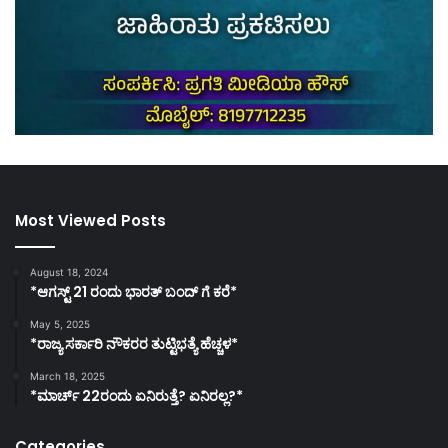
Most Viewed Posts
August 18, 2024
*ಆಗಸ್ಟ್ 21 ರಂದು ಭಾರತ್‌ ಬಂದ್‌ ಗೆ ಕರೆ*
May 5, 2025
*ರಾಜ್ಯ ಸರ್ಕಾರಿ ನೌಕರರ ತುಟ್ಟಿಭತ್ಯೆ ಹೆಚ್ಚಳ*
March 18, 2025
*ಮಾರ್ಚ್ 22ರಂದು ಏನಿರುತ್ತೆ? ಏನಿರಲ್ಲ?*
Categories