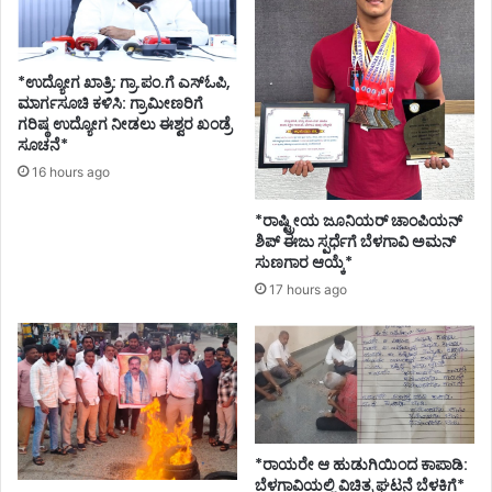
m
ದ
a
ತೊಂ
n
ದ
*ಉದ್ಯೋಗ ಖಾತ್ರಿ: ಗ್ರಾ.ಪಂ.ಗೆ ಎಸ್ಓಪಿ,
w
ರೆ
ಮಾರ್ಗಸೂಚಿ ಕಳಿಸಿ: ಗ್ರಾಮೀಣರಿಗೆ
i
ಗೊ
ಗರಿಷ್ಠ ಉದ್ಯೋಗ ನೀಡಲು ಈಶ್ವರ ಖಂಡ್ರೆ
t
ಳ
ಸೂಚನೆ*
h
ಗಾ
16 hours ago
L
ದ
a
ರೋ
*ರಾಷ್ಟ್ರೀಯ ಜೂನಿಯರ್ ಚಾಂಪಿಯನ್
b
ಗಿ
ಶಿಪ್ ಈಜು ಸ್ಪರ್ಧೆಗೆ ಬೆಳಗಾವಿ ಅಮನ್
o
ಗ
ಸುಣಗಾರ ಆಯ್ಕೆ*
r
ಳ
17 hours ago
P
ಮಾ
a
ಹಿ
i
ತಿ
n
ನೀ
t
ಡ
o
ಲು
M
ಸೂ
o
ಚ
*ರಾಯರೇ ಆ ಹುಡುಗಿಯಿಂದ ಕಾಪಾಡಿ:
v
ಬೆಳಗಾವಿಯಲ್ಲಿ ವಿಚಿತ್ರ ಘಟನೆ ಬೆಳಕಿಗೆ*
ನೆ