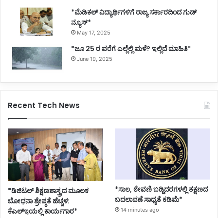
p
*ಮೆಡಿಕಲ್ ವಿದ್ಯಾರ್ಥಿಗಳಿಗೆ ರಾಜ್ಯ ಸರ್ಕಾರದಿಂದ ಗುಡ್
o
ನ್ಯೂಸ್*
i
n
May 17, 2025
t
*ಜೂ 25 ರ ವರೆಗೆ ಎಲ್ಲೆಲ್ಲಿ ಮಳೆ? ಇಲ್ಲಿದೆ ಮಾಹಿತಿ*
June 19, 2025
Recent Tech News
*ಸಾಲ, ಠೇವಣಿ ಬಡ್ಡಿದರಗಳಲ್ಲಿ ತಕ್ಷಣದ
*ಡಿಜಿಟಲ್ ಶಿಕ್ಷಣಶಾಸ್ತ್ರದ ಮೂಲಕ
ಬದಲಾವಣೆ ಸಾಧ್ಯತೆ ಕಡಿಮೆ*
ಬೋಧನಾ ಶ್ರೇಷ್ಠತೆ ಹೆಚ್ಚಳ:
ಕೆಎಲ್ಇಯಲ್ಲಿ ಕಾರ್ಯಗಾರ*
14 minutes ago