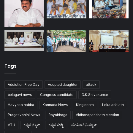
Tags
Addiction Free Day
Adopted daughter
attack
belagavi news
Congress candidate
D.K.Shivakumar
Havyaka habba
Kannada News
King cobra
Loka adalath
Pragativahini News
Rayabhaga
Vidhanaparishath election
VTU
ಕನ್ನಡ ನ್ಯೂಸ್
ಕನ್ನಡ ಸುದ್ದಿ
ಪ್ರಗತಿವಾಹಿನಿ ನ್ಯೂಸ್