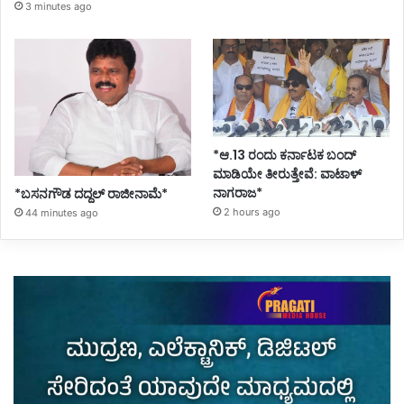
3 minutes ago
*ಆ.13 ರಂದು ಕರ್ನಾಟಕ ಬಂದ್
ಮಾಡಿಯೇ ತೀರುತ್ತೇವೆ: ವಾಟಾಳ್
ನಾಗರಾಜ*
*ಬಸನಗೌಡ ದದ್ದಲ್‌ ರಾಜೀನಾಮೆ*
2 hours ago
44 minutes ago