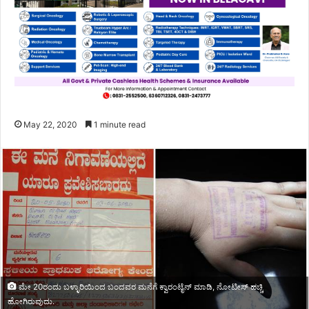
May 22, 2020
1 minute read
ಮೇ 20ರಂದು ಬಳ್ಳಾರಿಯಿಂದ ಬಂದವರ ಮನೆಗೆ ಕ್ವಾರಂಟೈನ್ ಮಾಡಿ, ನೋಟೀಸ್ ಹಚ್ಚಿ
ಹೋಗಿರುವುದು.