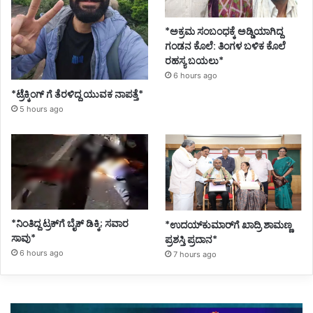
*ಅಕ್ರಮ ಸಂಬಂಧಕ್ಕೆ ಅಡ್ಡಿಯಾಗಿದ್ದ
ಗಂಡನ ಕೊಲೆ: ತಿಂಗಳ ಬಳಿಕ ಕೊಲೆ
ರಹಸ್ಯ ಬಯಲು*
6 hours ago
*ಟ್ರೆಕ್ಕಿಂಗ್ ಗೆ ತೆರಳಿದ್ದ ಯುವಕ ನಾಪತ್ತೆ*
5 hours ago
*ನಿಂತಿದ್ದ ಟ್ರಕ್‌ಗೆ ಬೈಕ್ ಡಿಕ್ಕಿ; ಸವಾರ
*ಉದಯ್‌ಕುಮಾರ್‌ಗೆ ಖಾದ್ರಿ ಶಾಮಣ್ಣ
ಸಾವು*
ಪ್ರಶಸ್ತಿ ಪ್ರದಾನ*
6 hours ago
7 hours ago