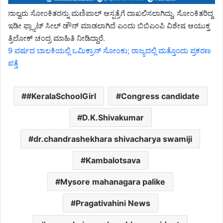
ನಾಲ್ವರು ಸೋಂಕಿತರನ್ನು ಮಣಿಪಾಲ್ ಆಸ್ಪತ್ರೆಗೆ ದಾಖಲಿಸಲಾಗಿದ್ದು, ಸೋಂಕಿತರಿದ್ದ
ಇಡೀ ಫ್ಲ್ಯಾಟ್ ಸೀಲ್ ಡೌನ್ ಮಾಡಲಾಗಿದೆ ಎಂದು ಬಿಬಿಎಂಪಿ ವಿಶೇಷ ಆಯುಕ್ತ
ತ್ರಿಲೋಕ್ ಚಂದ್ರ ಮಾಹಿತಿ ನೀಡಿದ್ದಾರೆ.
9 ವರ್ಷದ ಬಾಲಕಿಯಲ್ಲಿ ಒಮಿಕ್ರಾನ್ ಸೋಂಕು; ರಾಜ್ಯದಲ್ಲಿ ಮತ್ತೊಂದು ಪ್ರಕರಣ
ಪತ್ತೆ
#KeralaSchoolGirl
Congress candidate
D.K.Shivakumar
dr.chandrashekhara shivacharya swamiji
Kambalotsava
Mysore mahanagara palike
Pragativahini News