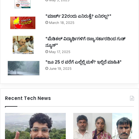
*ಮಾರ್ಚ್ 22ರಂದು ಏನಿರುತ್ತೆ? ಏನಿರಲ್ಲ?*
March 18, 2025
*ಮೆಡಿಕಲ್ ವಿದ್ಯಾರ್ಥಿಗಳಿಗೆ ರಾಜ್ಯ ಸರ್ಕಾರದಿಂದ ಗುಡ್
ನ್ಯೂಸ್*
May 17, 2025
*ಜೂ 25 ರ ವರೆಗೆ ಎಲ್ಲೆಲ್ಲಿ ಮಳೆ? ಇಲ್ಲಿದೆ ಮಾಹಿತಿ*
June 19, 2025
Recent Tech News