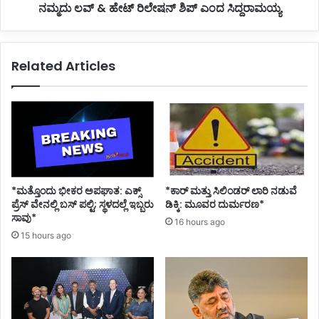
ನಮ್ಮದು ಲವ್ & ಹೇಟ್ ರಿಲೇಷನ್ ಶಿಪ್ ಎಂದ ಸಿದ್ದರಾಮಯ್ಯ
ಣ
ರಿ
ಲೇ
ಷ
ನ್
Related Articles
ಶಿ
ಪ್
ಎಂ
ದ
ಸಿ
ದ್
ದ
ರಾ
ಮ
*ಮತ್ತೊಂದು ಭೀಕರ ಅಪಘಾತ: ಎಕ್ಸ್
*ಕಾರ್ ಮತ್ತು ಸಿಲಿಂಡ‌ರ್ ಲಾರಿ ನಡುವೆ
ಯ್
ಪ್ರೆಸ್ ವೇನಲ್ಲಿ ಬಸ್ ಪಲ್ಟಿ; ಸ್ಥಳದಲ್ಲೆ ಇಬ್ಬರು
ಡಿಕ್ಕಿ: ಮೂವರ ದುರ್ಮರಣ*
ಯ
ಸಾವು*
16 hours ago
15 hours ago