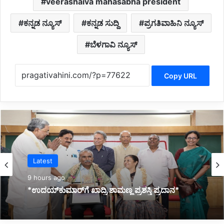
veerashaiva mahasabha president
ಕನ್ನಡ ನ್ಯೂಸ್
ಕನ್ನಡ ಸುದ್ದಿ
ಪ್ರಗತಿವಾಹಿನಿ ನ್ಯೂಸ್
ಬೆಳಗಾವಿ ನ್ಯೂಸ್
Copy URL
Latest
10 hours ago
*ಜ್ಞಾನಭಾರತಿ ರಸ್ತೆ ಅಪಘಾತದಲ್ಲಿ ವಿದ್ಯಾರ್ಥಿನಿ ಸಾವು:
ಕುಟುಂಬಕ್ಕೆ ಸರ್ಕಾರದಿಂದ 10 ಲಕ್ಷ ರೂ. ಪರಿಹಾರ*