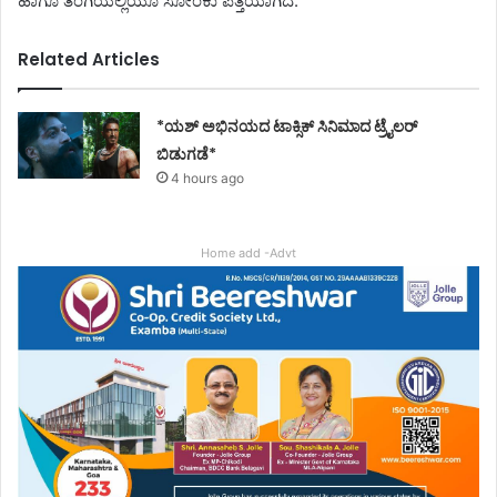
ಹಾಗೂ ತಂಗಿಯಲ್ಲಿಯೂ ಸೋಂಕು ಪತ್ತೆಯಾಗಿದೆ.
Related Articles
*ಯಶ್ ಅಭಿನಯದ ಟಾಕ್ಸಿಕ್ ಸಿನಿಮಾದ ಟ್ರೈಲರ್
ಬಿಡುಗಡೆ*
4 hours ago
Home add -Advt