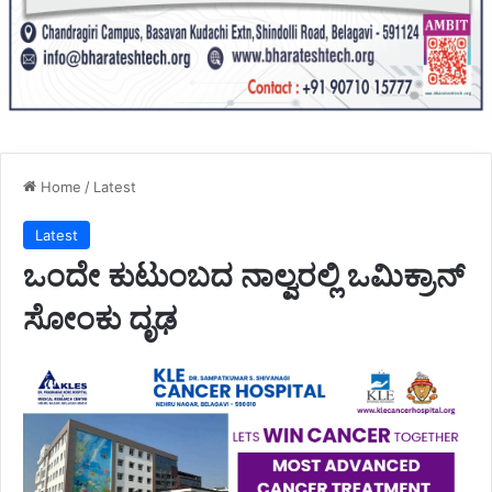
Home
/
Latest
Latest
ಒಂದೇ ಕುಟುಂಬದ ನಾಲ್ವರಲ್ಲಿ ಒಮಿಕ್ರಾನ್
ಸೋಂಕು ದೃಢ