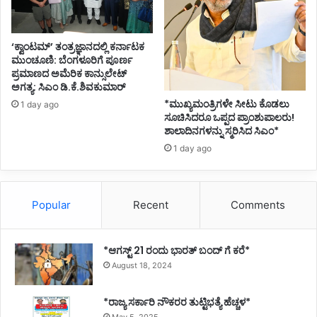
‘ಕ್ವಾಂಟಮ್’ ತಂತ್ರಜ್ಞಾನದಲ್ಲಿ ಕರ್ನಾಟಕ
ಮುಂಚೂಣಿ: ಬೆಂಗಳೂರಿಗೆ ಪೂರ್ಣ
ಪ್ರಮಾಣದ ಅಮೆರಿಕ ಕಾನ್ಸುಲೇಟ್
ಅಗತ್ಯ: ಸಿಎಂ ಡಿ.ಕೆ.ಶಿವಕುಮಾರ್
*ಮುಖ್ಯಮಂತ್ರಿಗಳೇ ಸೀಟು ಕೊಡಲು
1 day ago
ಸೂಚಿಸಿದರೂ ಒಪ್ಪದ ಪ್ರಾಂಶುಪಾಲರು!
ಶಾಲಾದಿನಗಳನ್ನು ಸ್ಮರಿಸಿದ ಸಿಎಂ*
1 day ago
Popular
Recent
Comments
*ಆಗಸ್ಟ್ 21 ರಂದು ಭಾರತ್‌ ಬಂದ್‌ ಗೆ ಕರೆ*
August 18, 2024
*ರಾಜ್ಯ ಸರ್ಕಾರಿ ನೌಕರರ ತುಟ್ಟಿಭತ್ಯೆ ಹೆಚ್ಚಳ*
May 5, 2025