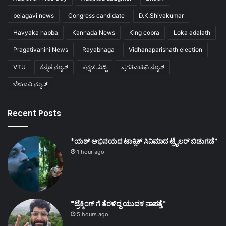
belagavi news
Congress candidate
D.K.Shivakumar
Havyaka habba
Kannada News
King cobra
Loka adalath
Pragativahini News
Rayabhaga
Vidhanaparishath election
VTU
ಕನ್ನಡ ನ್ಯೂಸ್
ಕನ್ನಡ ಸುದ್ದಿ
ಪ್ರಗತಿವಾಹಿನಿ ನ್ಯೂಸ್
ಬೆಳಗಾವಿ ನ್ಯೂಸ್
Recent Posts
*ಯಶ್ ಅಭಿನಯದ ಟಾಕ್ಸಿಕ್ ಸಿನಿಮಾದ ಟ್ರೈಲರ್ ಬಿಡುಗಡೆ*
1 hour ago
*ಟ್ರೆಕ್ಕಿಂಗ್ ಗೆ ತೆರಳಿದ್ದ ಯುವಕ ನಾಪತ್ತೆ*
5 hours ago