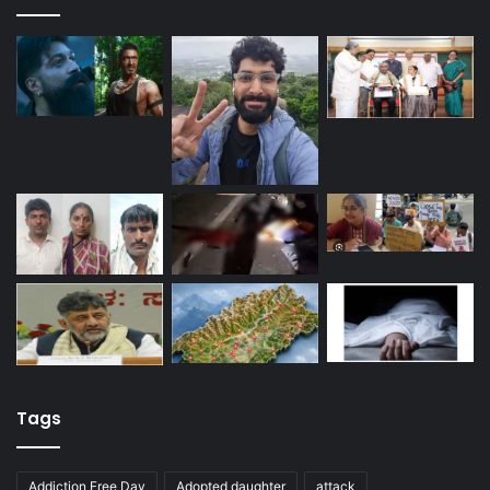
Tags
Addiction Free Day
Adopted daughter
attack