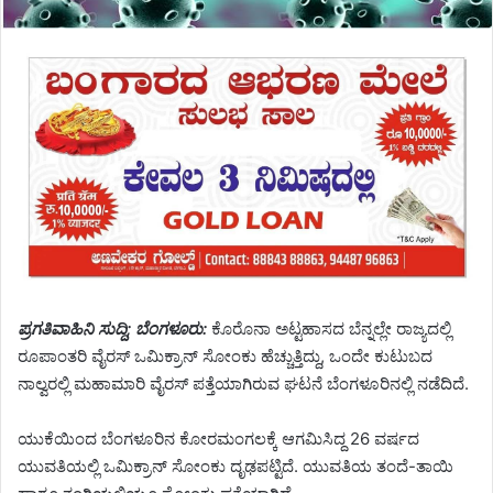
ಪ್ರಗತಿವಾಹಿನಿ ಸುದ್ದಿ; ಬೆಂಗಳೂರು:
ಕೊರೊನಾ ಅಟ್ಟಹಾಸದ ಬೆನ್ನಲ್ಲೇ ರಾಜ್ಯದಲ್ಲಿ
ರೂಪಾಂತರಿ ವೈರಸ್ ಒಮಿಕ್ರಾನ್ ಸೋಂಕು ಹೆಚ್ಚುತ್ತಿದ್ದು, ಒಂದೇ ಕುಟುಬದ
ನಾಲ್ವರಲ್ಲಿ ಮಹಾಮಾರಿ ವೈರಸ್ ಪತ್ತೆಯಾಗಿರುವ ಘಟನೆ ಬೆಂಗಳೂರಿನಲ್ಲಿ ನಡೆದಿದೆ.
ಯುಕೆಯಿಂದ ಬೆಂಗಳೂರಿನ ಕೋರಮಂಗಲಕ್ಕೆ ಆಗಮಿಸಿದ್ದ 26 ವರ್ಷದ
ಯುವತಿಯಲ್ಲಿ ಒಮಿಕ್ರಾನ್ ಸೋಂಕು ದೃಢಪಟ್ಟಿದೆ. ಯುವತಿಯ ತಂದೆ-ತಾಯಿ