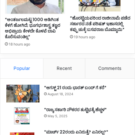
*ಹೊರಟ್ಟಿಯವರಿಂದ ರಾಜೀನಾಮೆ ಪಡೆದ
*ಅಂತರ್ಜಲಮಟ್ಟ 1000 ಅಡಿಗಿಂತ
ಸರ್ಕಾರದ ನಡೆ ಪರಿಷತ್ ಇಹಾಸದಲ್ಲಿ
ಕೆಳಗೆ ಹೋಗಿದೆ; ಭೂಗರ್ಭಶಾಸ್ತ್ರ ತಜ್ಞರ
ಕಪ್ಪು ಚುಕ್ಕೆ:ಬಸವರಾಜ ಬೊಮ್ಮಾಯಿ*
ಅಭಿಪ್ರಾಯ ಕೇಳದೇ ಕೊಳವೆ ಬಾವಿ
ಕೊರೆಸುವಂತಿಲ್ಲ*
19 hours ago
18 hours ago
Popular
Recent
Comments
*ಆಗಸ್ಟ್ 21 ರಂದು ಭಾರತ್‌ ಬಂದ್‌ ಗೆ ಕರೆ*
August 18, 2024
*ರಾಜ್ಯ ಸರ್ಕಾರಿ ನೌಕರರ ತುಟ್ಟಿಭತ್ಯೆ ಹೆಚ್ಚಳ*
May 5, 2025
*ಮಾರ್ಚ್ 22ರಂದು ಏನಿರುತ್ತೆ? ಏನಿರಲ್ಲ?*