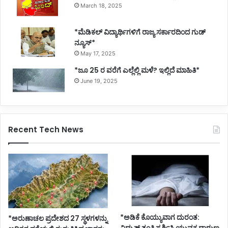
March 18, 2025
*ಮೆಡಿಕಲ್ ವಿದ್ಯಾರ್ಥಿಗಳಿಗೆ ರಾಜ್ಯ ಸರ್ಕಾರದಿಂದ ಗುಡ್
ನ್ಯೂಸ್*
May 17, 2025
*ಜೂ 25 ರ ವರೆಗೆ ಎಲ್ಲೆಲ್ಲಿ ಮಳೆ? ಇಲ್ಲಿದೆ ಮಾಹಿತಿ*
June 19, 2025
Recent Tech News
*ಅಡಿಕೆ ಕೊಯ್ಯುವಾಗ ದುರಂತ:
*ಅರುಣಾಚಲ ಪ್ರದೇಶದ 27 ಸ್ಥಳಗಳನ್ನು