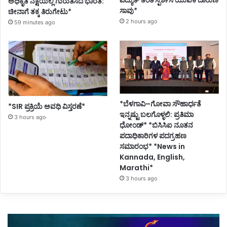
ವಿದ್ಯುತ್ ತಂತಿ ಸ್ಪರ್ಶಿಸಿ ಯುವಕ ದಾರುಣ
ಅಧಿಕೃತ ನಕ್ಷೆಯಲ್ಲಿ ಗುರುತಿಸಿದ ಭಾರತ:
ಸಾವು*
ಚೀನಾಗೆ ತಕ್ಕ ತಿರುಗೇಟು*
2 hours ago
59 minutes ago
*ಬೆಳಗಾವಿ–ಗೋವಾ ಸೌಹಾರ್ಧತೆ
*SIR ಪ್ರಕ್ರಿಯೆ ಅವಧಿ ವಿಸ್ತರಣೆ*
ಇನ್ನಷ್ಟು ಬಲಗೊಳ್ಳಲಿ: ಪ್ರತಿಮಾ
3 hours ago
ಧೋಂಡ್* *ಬಿಸಿಸಿಐ ನೂತನ
ಪದಾಧಿಕಾರಿಗಳ ಪದಗ್ರಹಣ
ಸಮಾರಂಭ* *News in
Kannada, English,
Marathi*
3 hours ago