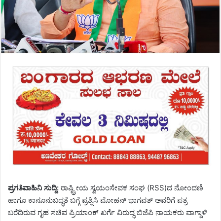
ಪ್ರಗತಿವಾಹಿನಿ ಸುದ್ದಿ:
ರಾಷ್ಟ್ರೀಯ ಸ್ವಯಂಸೇವಕ ಸಂಘ (RSS)ದ ನೋಂದಣಿ
ಹಾಗೂ ಕಾನೂನುಬದ್ಧತೆ ಬಗ್ಗೆ ಪ್ರಶ್ನಿಸಿ ಮೋಹನ್ ಭಾಗವತ್ ಅವರಿಗೆ ಪತ್ರ
ಬರೆದಿರುವ ಗೃಹ ಸಚಿವ ಪ್ರಿಯಾಂಕ್ ಖರ್ಗೆ ವಿರುದ್ಧ ಬಿಜೆಪಿ ನಾಯಕರು ವಾಗ್ದಾಳಿ