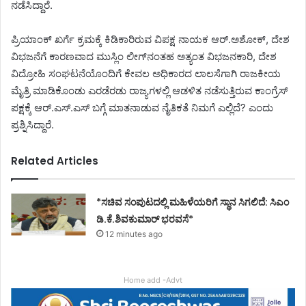
ನಡೆಸಿದ್ದಾರೆ.
ಪ್ರಿಯಾಂಕ್ ಖರ್ಗೆ ಕ್ರಮಕ್ಕೆ ಕಿಡಿಕಾರಿರುವ ವಿಪಕ್ಷ ನಾಯಕ ಆರ್.ಅಶೋಕ್, ದೇಶ
ವಿಭಜನೆಗೆ ಕಾರಣವಾದ ಮುಸ್ಲಿಂ ಲೀಗ್‌ನಂತಹ ಅತ್ಯಂತ ವಿಭಜನಕಾರಿ, ದೇಶ
ವಿದ್ರೋಹಿ ಸಂಘಟನೆಯೊಂದಿಗೆ ಕೇವಲ ಅಧಿಕಾರದ ಲಾಲಸೆಗಾಗಿ ರಾಜಕೀಯ
ಮೈತ್ರಿ ಮಾಡಿಕೊಂಡು ಎರಡೆರಡು ರಾಜ್ಯಗಳಲ್ಲಿ ಆಡಳಿತ ನಡೆಸುತ್ತಿರುವ ಕಾಂಗ್ರೆಸ್
ಪಕ್ಷಕ್ಕೆ ಆರ್.ಎಸ್.ಎಸ್ ಬಗ್ಗೆ ಮಾತನಾಡುವ ನೈತಿಕತೆ ನಿಮಗೆ ಎಲ್ಲಿದೆ? ಎಂದು
ಪ್ರಶ್ನಿಸಿದ್ದಾರೆ.
Related Articles
*ಸಚಿವ ಸಂಪುಟದಲ್ಲಿ ಮಹಿಳೆಯರಿಗೆ ಸ್ಥಾನ ಸಿಗಲಿದೆ: ಸಿಎಂ
ಡಿ.ಕೆ.ಶಿವಕುಮಾರ್ ಭರವಸೆ*
12 minutes ago
Home add -Advt