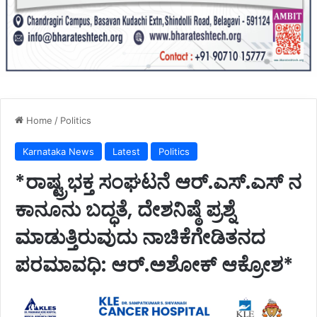
Home
/
Politics
Karnataka News
Latest
Politics
*ರಾಷ್ಟ್ರಭಕ್ತ ಸಂಘಟನೆ ಆರ್‌.ಎಸ್.ಎಸ್ ನ
ಕಾನೂನು ಬದ್ಧತೆ, ದೇಶನಿಷ್ಠೆ ಪ್ರಶ್ನೆ
ಮಾಡುತ್ತಿರುವುದು ನಾಚಿಕೆಗೇಡಿತನದ
ಪರಮಾವಧಿ: ಆರ್.ಅಶೋಕ್ ಆಕ್ರೋಶ*