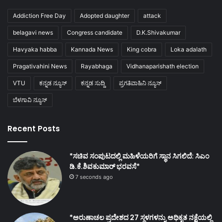
Addiction Free Day
Adopted daughter
attack
belagavi news
Congress candidate
D.K.Shivakumar
Havyaka habba
Kannada News
King cobra
Loka adalath
Pragativahini News
Rayabhaga
Vidhanaparishath election
VTU
ಕನ್ನಡ ನ್ಯೂಸ್
ಕನ್ನಡ ಸುದ್ದಿ
ಪ್ರಗತಿವಾಹಿನಿ ನ್ಯೂಸ್
ಬೆಳಗಾವಿ ನ್ಯೂಸ್
Recent Posts
*ಸಚಿವ ಸಂಪುಟದಲ್ಲಿ ಮಹಿಳೆಯರಿಗೆ ಸ್ಥಾನ ಸಿಗಲಿದೆ: ಸಿಎಂ
ಡಿ.ಕೆ.ಶಿವಕುಮಾರ್ ಭರವಸೆ*
7 seconds ago
*ಅರುಣಾಚಲ ಪ್ರದೇಶದ 27 ಸ್ಥಳಗಳನ್ನು ಅಧಿಕೃತ ನಕ್ಷೆಯಲ್ಲಿ