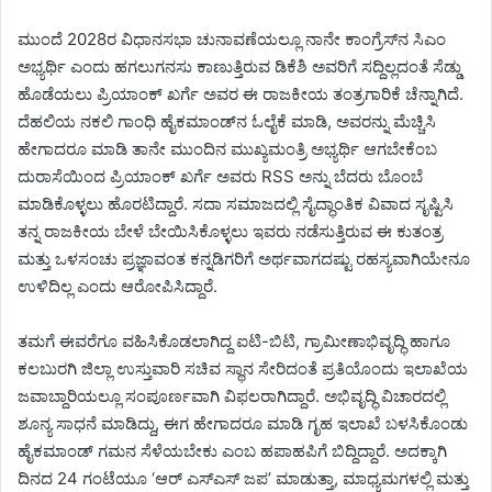
ಮುಂದೆ 2028ರ ವಿಧಾನಸಭಾ ಚುನಾವಣೆಯಲ್ಲೂ ನಾನೇ ಕಾಂಗ್ರೆಸ್‌ನ ಸಿಎಂ
ಅಭ್ಯರ್ಥಿ ಎಂದು ಹಗಲುಗನಸು ಕಾಣುತ್ತಿರುವ ಡಿಕೆಶಿ ಅವರಿಗೆ ಸದ್ದಿಲ್ಲದಂತೆ ಸೆಡ್ಡು
ಹೊಡೆಯಲು ಪ್ರಿಯಾಂಕ್ ಖರ್ಗೆ ಅವರ ಈ ರಾಜಕೀಯ ತಂತ್ರಗಾರಿಕೆ ಚೆನ್ನಾಗಿದೆ.
ದೆಹಲಿಯ ನಕಲಿ ಗಾಂಧಿ ಹೈಕಮಾಂಡ್‌ನ ಓಲೈಕೆ ಮಾಡಿ, ಅವರನ್ನು ಮೆಚ್ಚಿಸಿ
ಹೇಗಾದರೂ ಮಾಡಿ ತಾನೇ ಮುಂದಿನ ಮುಖ್ಯಮಂತ್ರಿ ಅಭ್ಯರ್ಥಿ ಆಗಬೇಕೆಂಬ
ದುರಾಸೆಯಿಂದ ಪ್ರಿಯಾಂಕ್ ಖರ್ಗೆ ಅವರು RSS ಅನ್ನು ಬೆದರು ಬೊಂಬೆ
ಮಾಡಿಕೊಳ್ಳಲು ಹೊರಟಿದ್ದಾರೆ. ಸದಾ ಸಮಾಜದಲ್ಲಿ ಸೈದ್ಧಾಂತಿಕ ವಿವಾದ ಸೃಷ್ಟಿಸಿ
ತನ್ನ ರಾಜಕೀಯ ಬೇಳೆ ಬೇಯಿಸಿಕೊಳ್ಳಲು ಇವರು ನಡೆಸುತ್ತಿರುವ ಈ ಕುತಂತ್ರ
ಮತ್ತು ಒಳಸಂಚು ಪ್ರಜ್ಞಾವಂತ ಕನ್ನಡಿಗರಿಗೆ ಅರ್ಥವಾಗದಷ್ಟು ರಹಸ್ಯವಾಗಿಯೇನೂ
ಉಳಿದಿಲ್ಲ ಎಂದು ಆರೋಪಿಸಿದ್ದಾರೆ.
ತಮಗೆ ಈವರೆಗೂ ವಹಿಸಿಕೊಡಲಾಗಿದ್ದ ಐಟಿ-ಬಿಟಿ, ಗ್ರಾಮೀಣಾಭಿವೃದ್ಧಿ ಹಾಗೂ
ಕಲಬುರಗಿ ಜಿಲ್ಲಾ ಉಸ್ತುವಾರಿ ಸಚಿವ ಸ್ಥಾನ ಸೇರಿದಂತೆ ಪ್ರತಿಯೊಂದು ಇಲಾಖೆಯ
ಜವಾಬ್ದಾರಿಯಲ್ಲೂ ಸಂಪೂರ್ಣವಾಗಿ ವಿಫಲರಾಗಿದ್ದಾರೆ. ಅಭಿವೃದ್ಧಿ ವಿಚಾರದಲ್ಲಿ
ಶೂನ್ಯ ಸಾಧನೆ ಮಾಡಿದ್ದು, ಈಗ ಹೇಗಾದರೂ ಮಾಡಿ ಗೃಹ ಇಲಾಖೆ ಬಳಸಿಕೊಂಡು
ಹೈಕಮಾಂಡ್ ಗಮನ ಸೆಳೆಯಬೇಕು ಎಂಬ ಹಪಾಹಪಿಗೆ ಬಿದ್ದಿದ್ದಾರೆ. ಅದಕ್ಕಾಗಿ
ದಿನದ 24 ಗಂಟೆಯೂ ‘ಆರ್ ಎಸ್ಎಸ್ ಜಪ’ ಮಾಡುತ್ತಾ, ಮಾಧ್ಯಮಗಳಲ್ಲಿ ಮತ್ತು