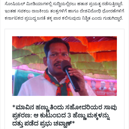
ಸೋಷಿಯಲ್ ಮೀಡಿಯಾಗಳಲ್ಲಿ ಸುದ್ದಿಯಲ್ಲಿರಲು ಹತಾಶ ಪ್ರಯತ್ನ ನಡೆಸುತ್ತಿದ್ದಾರೆ.
ಇಂತಹ ಸವಕಲು ರಾಜಕೀಯ ತಂತ್ರಗಳಿಗೆ ಹಾಗೂ ದೇಶವಿರೋಧಿ ಧೋರಣೆಗಳಿಗೆ
ಕರ್ನಾಟಕದ ಪ್ರಬುದ್ಧ ಜನತೆ ತಕ್ಕ ಪಾಠ ಕಲಿಸುವುದು ನಿಶ್ಚಿತ ಎಂದು ಗುಡುಗಿದ್ದಾರೆ.