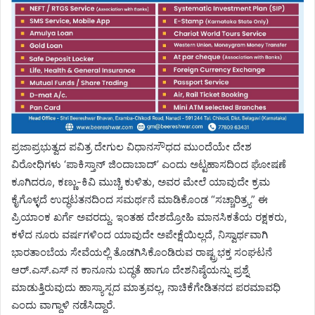
ಪ್ರಜಾಪ್ರಭುತ್ವದ ಪವಿತ್ರ ದೇಗುಲ ವಿಧಾನಸೌಧದ ಮುಂದೆಯೇ ದೇಶ
ವಿರೋಧಿಗಳು ‘ಪಾಕಿಸ್ತಾನ್ ಜಿಂದಾಬಾದ್’ ಎಂದು ಅಟ್ಟಹಾಸದಿಂದ ಘೋಷಣೆ
ಕೂಗಿದರೂ, ಕಣ್ಣು-ಕಿವಿ ಮುಚ್ಚಿ ಕುಳಿತು, ಅವರ ಮೇಲೆ ಯಾವುದೇ ಕ್ರಮ
ಕೈಗೊಳ್ಳದೆ ಉದ್ಧಟತನದಿಂದ ಸಮರ್ಥನೆ ಮಾಡಿಕೊಂಡ “ಸಚ್ಚಾರಿತ್ರ್ಯ” ಈ
ಪ್ರಿಯಾಂಕ ಖರ್ಗೆ ಅವರದ್ದು. ಇಂತಹ ದೇಶದ್ರೋಹಿ ಮಾನಸಿಕತೆಯ ರಕ್ಷಕರು,
ಕಳೆದ ನೂರು ವರ್ಷಗಳಿಂದ ಯಾವುದೇ ಅಪೇಕ್ಷೆಯಿಲ್ಲದೆ, ನಿಸ್ವಾರ್ಥವಾಗಿ
ಭಾರತಾಂಬೆಯ ಸೇವೆಯಲ್ಲಿ ತೊಡಗಿಸಿಕೊಂಡಿರುವ ರಾಷ್ಟ್ರಭಕ್ತ ಸಂಘಟನೆ
ಆರ್‌.ಎಸ್.ಎಸ್ ನ ಕಾನೂನು ಬದ್ಧತೆ ಹಾಗೂ ದೇಶನಿಷ್ಠೆಯನ್ನು ಪ್ರಶ್ನೆ
ಮಾಡುತ್ತಿರುವುದು ಹಾಸ್ಯಾಸ್ಪದ ಮಾತ್ರವಲ್ಲ, ನಾಚಿಕೆಗೇಡಿತನದ ಪರಮಾವಧಿ
ಎಂದು ವಾಗ್ದಾಳಿ ನಡೆಸಿದ್ದಾರೆ.