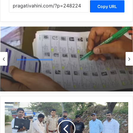
Copy URL
Karnataka News
3 hours ago
*SIR ಪ್ರಕ್ರಿಯೆ ಅವಧಿ ವಿಸ್ತರಣೆ*
*ಬೆಳಗಾವಿ
ಕೈಗಾರಿಕಾ
ಪ್ರದೇಶದಲ್ಲಿ
59
ಗುಂಡುಗಳು