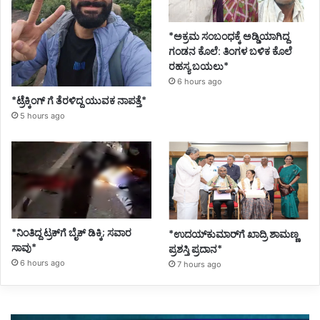
*ಅಕ್ರಮ ಸಂಬಂಧಕ್ಕೆ ಅಡ್ಡಿಯಾಗಿದ್ದ
ಗಂಡನ ಕೊಲೆ: ತಿಂಗಳ ಬಳಿಕ ಕೊಲೆ
ರಹಸ್ಯ ಬಯಲು*
6 hours ago
*ಟ್ರೆಕ್ಕಿಂಗ್ ಗೆ ತೆರಳಿದ್ದ ಯುವಕ ನಾಪತ್ತೆ*
5 hours ago
*ನಿಂತಿದ್ದ ಟ್ರಕ್‌ಗೆ ಬೈಕ್ ಡಿಕ್ಕಿ; ಸವಾರ
*ಉದಯ್‌ಕುಮಾರ್‌ಗೆ ಖಾದ್ರಿ ಶಾಮಣ್ಣ
ಸಾವು*
ಪ್ರಶಸ್ತಿ ಪ್ರದಾನ*
6 hours ago
7 hours ago