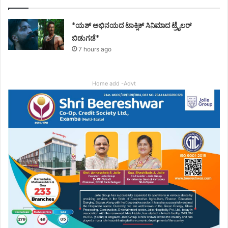
*ಯಶ್ ಅಭಿನಯದ ಟಾಕ್ಸಿಕ್ ಸಿನಿಮಾದ ಟ್ರೈಲರ್
ಬಿಡುಗಡೆ*
7 hours ago
Home add -Advt