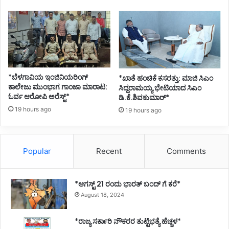
*ಬೆಳಗಾವಿಯ ಇಂಜಿನಿಯರಿಂಗ್‌
*ಖಾತೆ ಹಂಚಿಕೆ ಕಸರತ್ತು: ಮಾಜಿ ಸಿಎಂ
ಕಾಲೇಜು ಮುಂಭಾಗ ಗಾಂಜಾ ಮಾರಾಟ:
ಸಿದ್ದರಾಮಯ್ಯ ಭೇಟಿಯಾದ ಸಿಎಂ
ಓರ್ವ ಆರೋಪಿ ಅರೆಸ್ಟ್*
ಡಿ.ಕೆ.ಶಿವಕುಮಾರ್*
19 hours ago
19 hours ago
Popular
Recent
Comments
*ಆಗಸ್ಟ್ 21 ರಂದು ಭಾರತ್‌ ಬಂದ್‌ ಗೆ ಕರೆ*
August 18, 2024
*ರಾಜ್ಯ ಸರ್ಕಾರಿ ನೌಕರರ ತುಟ್ಟಿಭತ್ಯೆ ಹೆಚ್ಚಳ*