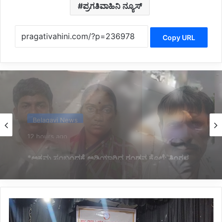
ಪ್ರಗತಿವಾಹಿನಿ ನ್ಯೂಸ್
Copy URL
Belagavi News
12 hours ago
*ನಿಂತಿದ್ದ ಟ್ರಕ್‌ಗೆ ಬೈಕ್ ಡಿಕ್ಕಿ; ಸವಾರ ಸಾವು*
*ವೀರಶೈವ
ಮಹಾಸಭಾಕ್ಕೆ