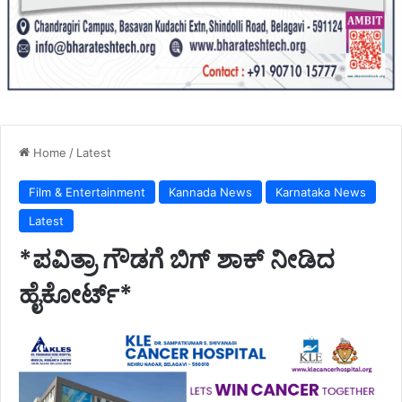
Home
/
Latest
Film & Entertainment
Kannada News
Karnataka News
Latest
*ಪವಿತ್ರಾ ಗೌಡಗೆ ಬಿಗ್ ಶಾಕ್ ನೀಡಿದ
ಹೈಕೋರ್ಟ್*