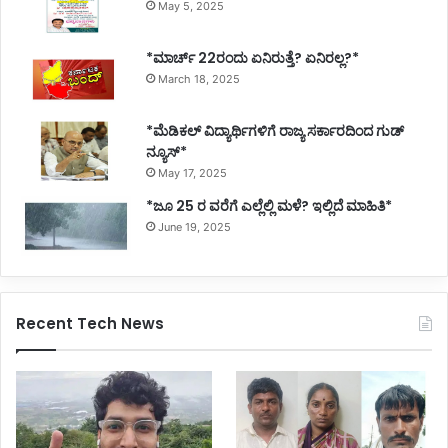
May 5, 2025
*ಮಾರ್ಚ್ 22ರಂದು ಏನಿರುತ್ತೆ? ಏನಿರಲ್ಲ?*
March 18, 2025
*ಮೆಡಿಕಲ್ ವಿದ್ಯಾರ್ಥಿಗಳಿಗೆ ರಾಜ್ಯ ಸರ್ಕಾರದಿಂದ ಗುಡ್
ನ್ಯೂಸ್*
May 17, 2025
*ಜೂ 25 ರ ವರೆಗೆ ಎಲ್ಲೆಲ್ಲಿ ಮಳೆ? ಇಲ್ಲಿದೆ ಮಾಹಿತಿ*
June 19, 2025
Recent Tech News