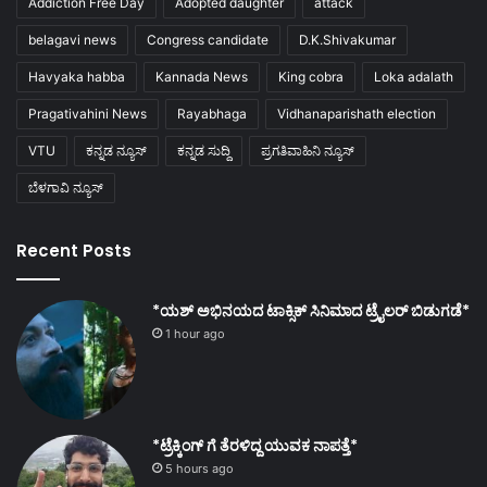
Addiction Free Day
Adopted daughter
attack
belagavi news
Congress candidate
D.K.Shivakumar
Havyaka habba
Kannada News
King cobra
Loka adalath
Pragativahini News
Rayabhaga
Vidhanaparishath election
VTU
ಕನ್ನಡ ನ್ಯೂಸ್
ಕನ್ನಡ ಸುದ್ದಿ
ಪ್ರಗತಿವಾಹಿನಿ ನ್ಯೂಸ್
ಬೆಳಗಾವಿ ನ್ಯೂಸ್
Recent Posts
*ಯಶ್ ಅಭಿನಯದ ಟಾಕ್ಸಿಕ್ ಸಿನಿಮಾದ ಟ್ರೈಲರ್ ಬಿಡುಗಡೆ*
1 hour ago
*ಟ್ರೆಕ್ಕಿಂಗ್ ಗೆ ತೆರಳಿದ್ದ ಯುವಕ ನಾಪತ್ತೆ*
5 hours ago