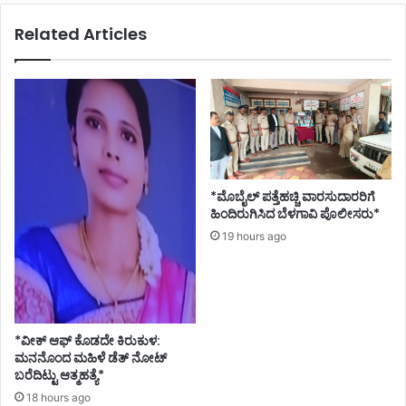
Related Articles
*ಮೊಬೈಲ್ ಪತ್ತೆಹಚ್ಚಿ ವಾರಸುದಾರರಿಗೆ
ಹಿಂದಿರುಗಿಸಿದ ಬೆಳಗಾವಿ ಪೊಲೀಸರು*
19 hours ago
*ವೀಕ್ ಆಫ್ ಕೊಡದೇ ಕಿರುಕುಳ:
ಮನನೊಂದ ಮಹಿಳೆ ಡೆತ್ ನೋಟ್
ಬರೆದಿಟ್ಟು ಆತ್ಮಹತ್ಯೆ*
18 hours ago