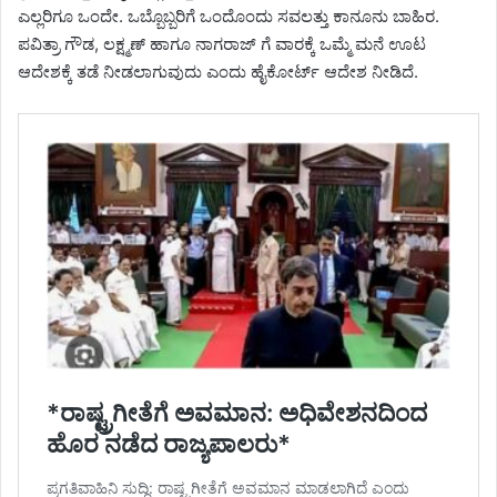
ಎಲ್ಲರಿಗೂ ಒಂದೇ. ಒಬ್ಬೊಬ್ಬರಿಗೆ ಒಂದೊಂದು ಸವಲತ್ತು ಕಾನೂನು ಬಾಹಿರ.
ಪವಿತ್ರಾ ಗೌಡ, ಲಕ್ಷ್ಮಣ್ ಹಾಗೂ ನಾಗರಾಜ್ ಗೆ ವಾರಕ್ಕೆ ಒಮ್ಮೆ ಮನೆ ಊಟ
ಆದೇಶಕ್ಕೆ ತಡೆ ನೀಡಲಾಗುವುದು ಎಂದು ಹೈಕೋರ್ಟ್ ಆದೇಶ ನೀಡಿದೆ.