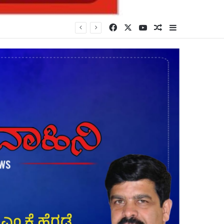
Facebook
X
YouTube
Random Article
Sidebar