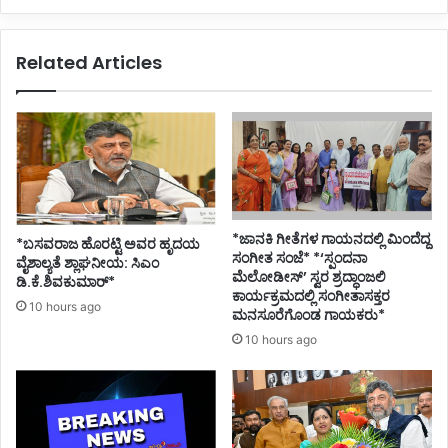
Related Articles
*ಜಾನಕಿ ಗೀತೆಗಳ ಗಾಯನದಲ್ಲಿ ಮಿಂದೆದ್ದ
*ಬಸವರಾಜ ಹೊರಟ್ಟಿ ಅವರ ಹೃದಯ
ಸಂಗೀತ ಸಂಜೆ* *‘ಸ್ಪಂದನಾ
ವೈಶಾಲ್ಯತೆ ಶ್ಲಾಘನೀಯ: ಸಿಎಂ
ಮೆಲೋಡೀಸ್’ ಸ್ವರ ಶ್ರದ್ಧಾಂಜಲಿ
ಡಿ.ಕೆ.ಶಿವಕುಮಾರ್*
ಕಾರ್ಯಕ್ರಮದಲ್ಲಿ ಸಂಗೀತಾಸಕ್ತರ
10 hours ago
ಮನಸೂರೆಗೊಂಡ ಗಾಯಕರು*
10 hours ago