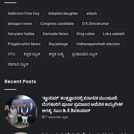
Addiction Free Day
Adopted daughter
attack
belagavi news
Congress candidate
D.K.Shivakumar
Havyaka habba
Kannada News
King cobra
Loka adalath
Pragativahini News
Rayabhaga
Vidhanaparishath election
VTU
ಕನ್ನಡ ನ್ಯೂಸ್
ಕನ್ನಡ ಸುದ್ದಿ
ಪ್ರಗತಿವಾಹಿನಿ ನ್ಯೂಸ್
ಬೆಳಗಾವಿ ನ್ಯೂಸ್
Recent Posts
‘ಕ್ವಾಂಟಮ್’ ತಂತ್ರಜ್ಞಾನದಲ್ಲಿ ಕರ್ನಾಟಕ ಮುಂಚೂಣಿ:
ಬೆಂಗಳೂರಿಗೆ ಪೂರ್ಣ ಪ್ರಮಾಣದ ಅಮೆರಿಕ ಕಾನ್ಸುಲೇಟ್
ಅಗತ್ಯ: ಸಿಎಂ ಡಿ.ಕೆ.ಶಿವಕುಮಾರ್
7 seconds ago