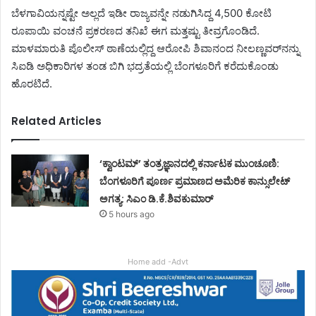
ಬೆಳಗಾವಿಯನ್ನಷ್ಟೇ ಅಲ್ಲದೆ ಇಡೀ ರಾಜ್ಯವನ್ನೇ ನಡುಗಿಸಿದ್ದ 4,500 ಕೋಟಿ
ರೂಪಾಯಿ ವಂಚನೆ ಪ್ರಕರಣದ ತನಿಖೆ ಈಗ ಮತ್ತಷ್ಟು ತೀವ್ರಗೊಂಡಿದೆ.
ಮಾಳಮಾರುತಿ ಪೊಲೀಸ್ ಠಾಣೆಯಲ್ಲಿದ್ದ ಆರೋಪಿ ಶಿವಾನಂದ ನೀಲಣ್ಣವರ್‌ನನ್ನು
ಸಿಐಡಿ ಅಧಿಕಾರಿಗಳ ತಂಡ ಬಿಗಿ ಭದ್ರತೆಯಲ್ಲಿ ಬೆಂಗಳೂರಿಗೆ ಕರೆದುಕೊಂಡು
ಹೊರಟಿದೆ.
Related Articles
‘ಕ್ವಾಂಟಮ್’ ತಂತ್ರಜ್ಞಾನದಲ್ಲಿ ಕರ್ನಾಟಕ ಮುಂಚೂಣಿ:
ಬೆಂಗಳೂರಿಗೆ ಪೂರ್ಣ ಪ್ರಮಾಣದ ಅಮೆರಿಕ ಕಾನ್ಸುಲೇಟ್
ಅಗತ್ಯ: ಸಿಎಂ ಡಿ.ಕೆ.ಶಿವಕುಮಾರ್
5 hours ago
Home add -Advt