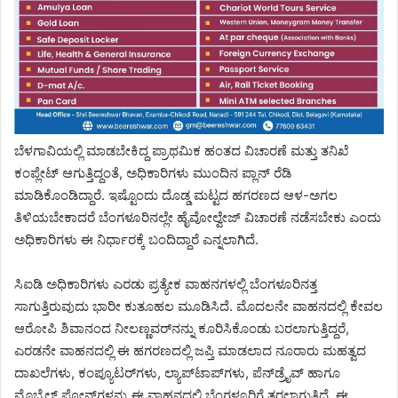
ಬೆಳಗಾವಿಯಲ್ಲಿ ಮಾಡಬೇಕಿದ್ದ ಪ್ರಾಥಮಿಕ ಹಂತದ ವಿಚಾರಣೆ ಮತ್ತು ತನಿಖೆ
ಕಂಪ್ಲೇಟ್ ಆಗುತ್ತಿದ್ದಂತೆ, ಅಧಿಕಾರಿಗಳು ಮುಂದಿನ ಪ್ಲಾನ್ ರೆಡಿ
ಮಾಡಿಕೊಂಡಿದ್ದಾರೆ. ಇಷ್ಟೊಂದು ದೊಡ್ಡ ಮಟ್ಟದ ಹಗರಣದ ಆಳ-ಅಗಲ
ತಿಳಿಯಬೇಕಾದರೆ ಬೆಂಗಳೂರಿನಲ್ಲೇ ಹೈವೋಲ್ವೇಜ್ ವಿಚಾರಣೆ ನಡೆಸಬೇಕು ಎಂದು
ಅಧಿಕಾರಿಗಳು ಈ ನಿರ್ಧಾರಕ್ಕೆ ಬಂದಿದ್ದಾರೆ ಎನ್ನಲಾಗಿದೆ.
ಸಿಐಡಿ ಅಧಿಕಾರಿಗಳು ಎರಡು ಪ್ರತ್ಯೇಕ ವಾಹನಗಳಲ್ಲಿ ಬೆಂಗಳೂರಿನತ್ತ
ಸಾಗುತ್ತಿರುವುದು ಭಾರೀ ಕುತೂಹಲ ಮೂಡಿಸಿದೆ. ಮೊದಲನೇ ವಾಹನದಲ್ಲಿ ಕೇವಲ
ಆರೋಪಿ ಶಿವಾನಂದ ನೀಲಣ್ಣವರ್‌ನನ್ನು ಕೂರಿಸಿಕೊಂಡು ಬರಲಾಗುತ್ತಿದ್ದರೆ,
ಎರಡನೇ ವಾಹನದಲ್ಲಿ ಈ ಹಗರಣದಲ್ಲಿ ಜಪ್ತಿ ಮಾಡಲಾದ ನೂರಾರು ಮಹತ್ವದ
ದಾಖಲೆಗಳು, ಕಂಪ್ಯೂಟರ್‌ಗಳು, ಲ್ಯಾಪ್‌ಟಾಪ್‌ಗಳು, ಪೆನ್‌ಡ್ರೈವ್ ಹಾಗೂ
ಮೊಬೈಲ್ ಫೋನ್‌ಗಳನ್ನು ಈ ವಾಹನದಲ್ಲಿ ಬೆಂಗಳೂರಿಗೆ ತರಲಾಗುತ್ತಿದೆ. ಈ