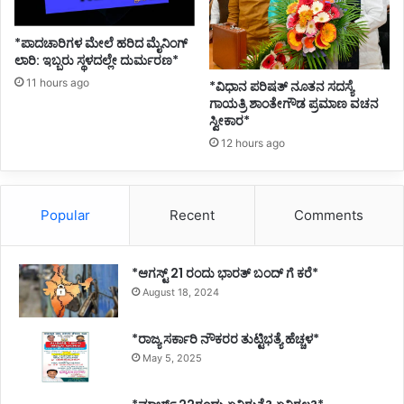
*ಪಾದಚಾರಿಗಳ ಮೇಲೆ ಹರಿದ ಮೈನಿಂಗ್
ಲಾರಿ: ಇಬ್ಬರು ಸ್ಥಳದಲ್ಲೇ ದುರ್ಮರಣ*
11 hours ago
*ವಿಧಾನ ಪರಿಷತ್ ನೂತನ ಸದಸ್ಯೆ
ಗಾಯತ್ರಿ ಶಾಂತೇಗೌಡ ಪ್ರಮಾಣ ವಚನ
ಸ್ವೀಕಾರ*
12 hours ago
Popular
Recent
Comments
*ಆಗಸ್ಟ್ 21 ರಂದು ಭಾರತ್‌ ಬಂದ್‌ ಗೆ ಕರೆ*
August 18, 2024
*ರಾಜ್ಯ ಸರ್ಕಾರಿ ನೌಕರರ ತುಟ್ಟಿಭತ್ಯೆ ಹೆಚ್ಚಳ*
May 5, 2025