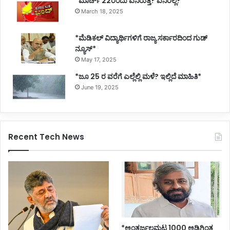
*ಮಾರ್ಚ್ 22ರಂದು ಏನಿರುತ್ತೆ? ಏನಿರಲ್ಲ?*
March 18, 2025
*ಮೆಡಿಕಲ್ ವಿದ್ಯಾರ್ಥಿಗಳಿಗೆ ರಾಜ್ಯ ಸರ್ಕಾರದಿಂದ ಗುಡ್
ನ್ಯೂಸ್*
May 17, 2025
*ಜೂ 25 ರ ವರೆಗೆ ಎಲ್ಲೆಲ್ಲಿ ಮಳೆ? ಇಲ್ಲಿದೆ ಮಾಹಿತಿ*
June 19, 2025
Recent Tech News
*ಅಂತರ್ಜಲಮಟ್ಟ 1000 ಅಡಿಗಿಂತ