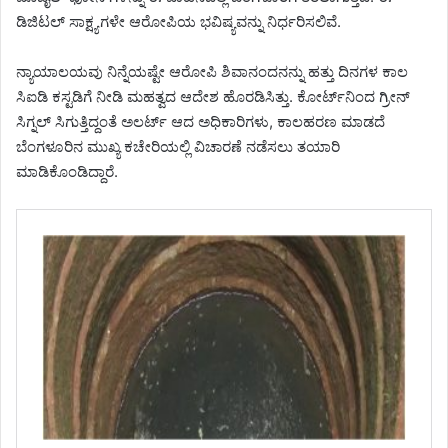
ಡಿಜಿಟಲ್ ಸಾಕ್ಷ್ಯಗಳೇ ಆರೋಪಿಯ ಭವಿಷ್ಯವನ್ನು ನಿರ್ಧರಿಸಲಿವೆ.
ನ್ಯಾಯಾಲಯವು ನಿನ್ನೆಯಷ್ಟೇ ಆರೋಪಿ ಶಿವಾನಂದನನ್ನು ಹತ್ತು ದಿನಗಳ ಕಾಲ
ಸಿಐಡಿ ಕಸ್ಟಡಿಗೆ ನೀಡಿ ಮಹತ್ವದ ಆದೇಶ ಹೊರಡಿಸಿತ್ತು. ಕೋರ್ಟ್‌ನಿಂದ ಗ್ರೀನ್
ಸಿಗ್ನಲ್ ಸಿಗುತ್ತಿದ್ದಂತೆ ಅಲರ್ಟ್ ಆದ ಅಧಿಕಾರಿಗಳು, ಕಾಲಹರಣ ಮಾಡದೆ
ಬೆಂಗಳೂರಿನ ಮುಖ್ಯ ಕಚೇರಿಯಲ್ಲಿ ವಿಚಾರಣೆ ನಡೆಸಲು ತಯಾರಿ
ಮಾಡಿಕೊಂಡಿದ್ದಾರೆ.