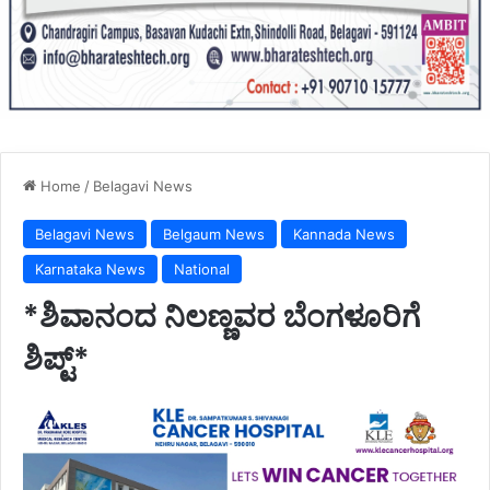
Home
/
Belagavi News
Belagavi News
Belgaum News
Kannada News
Karnataka News
National
*ಶಿವಾನಂದ ನಿಲಣ್ಣವರ ಬೆಂಗಳೂರಿಗೆ
ಶಿಪ್ಟ್*