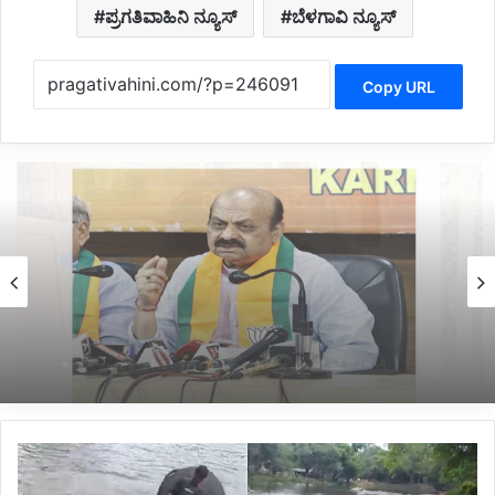
ಪ್ರಗತಿವಾಹಿನಿ ನ್ಯೂಸ್
ಬೆಳಗಾವಿ ನ್ಯೂಸ್
Copy URL
Politics
6 hours ago
*ಹೊರಟ್ಟಿಯವರಿಂದ ರಾಜೀನಾಮೆ ಪಡೆದ ಸರ್ಕಾರದ ನಡೆ
ಪರಿಷತ್ ಇಹಾಸದಲ್ಲಿ ಕಪ್ಪು ಚುಕ್ಕೆ:ಬಸವರಾಜ ಬೊಮ್ಮಾಯಿ*
*ದುಬಾರೆ
ಆನೆ