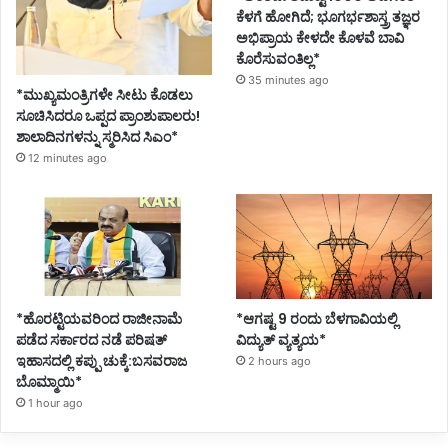
ಕೆಳಗೆ ಹೋಗಿದೆ; ಭೂಗರ್ಭಶಾಸ್ತ್ರ ತಜ್ಞರ
ಅಭಿಪ್ರಾಯ ಕೇಳದೇ ಕೊಳವೆ ಬಾವಿ
ಕೊರೆಸುವಂತಿಲ್ಲ*
35 minutes ago
*ಮುಖ್ಯಮಂತ್ರಿಗಳೇ ಸೀಟು ಕೊಡಲು
ಸೂಚಿಸಿದರೂ ಒಪ್ಪದ ಪ್ರಾಂಶುಪಾಲರು!
ಶಾಲಾದಿನಗಳನ್ನು ಸ್ಮರಿಸಿದ ಸಿಎಂ*
12 minutes ago
*ಹೊರಟ್ಟಿಯವರಿಂದ ರಾಜೀನಾಮೆ
*ಆಗಷ್ಟ 9 ರಂದು ಬೆಳಗಾವಿಯಲ್ಲಿ
ಪಡೆದ ಸರ್ಕಾರದ ನಡೆ ಪರಿಷತ್
ವಿದ್ಯುತ್ ವ್ಯತ್ಯಯ*
ಇಹಾಸದಲ್ಲಿ ಕಪ್ಪು ಚುಕ್ಕೆ:ಬಸವರಾಜ
2 hours ago
ಬೊಮ್ಮಾಯಿ*
1 hour ago