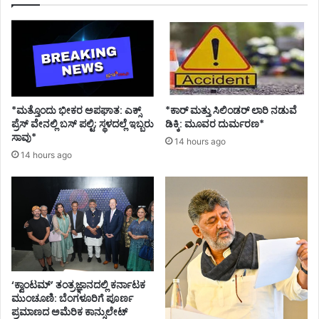
ಗ್
ನೀ
ಡಿ
ದ
ಹ
ವಾ
ಮಾ
ನ
*ಮತ್ತೊಂದು ಭೀಕರ ಅಪಘಾತ: ಎಕ್ಸ್
*ಕಾರ್ ಮತ್ತು ಸಿಲಿಂಡ‌ರ್ ಲಾರಿ ನಡುವೆ
ಇ
ಪ್ರೆಸ್ ವೇನಲ್ಲಿ ಬಸ್ ಪಲ್ಟಿ; ಸ್ಥಳದಲ್ಲೆ ಇಬ್ಬರು
ಡಿಕ್ಕಿ: ಮೂವರ ದುರ್ಮರಣ*
ಲಾ
ಸಾವು*
14 hours ago
ಖೆ
14 hours ago
;
ಮುಂ
ಗಾ
ರು
ಮ
ತ್
ತ
ಷ್
‘ಕ್ವಾಂಟಮ್’ ತಂತ್ರಜ್ಞಾನದಲ್ಲಿ ಕರ್ನಾಟಕ
ಟು
ಮುಂಚೂಣಿ: ಬೆಂಗಳೂರಿಗೆ ಪೂರ್ಣ
ವಿ
ಪ್ರಮಾಣದ ಅಮೆರಿಕ ಕಾನ್ಸುಲೇಟ್
ಳಂ