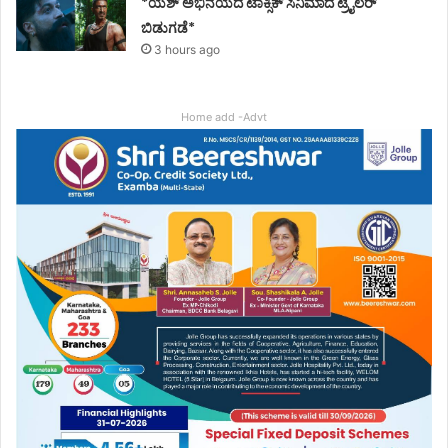
*ಯಶ್ ಅಭಿನಯದ ಟಾಕ್ಸಿಕ್ ಸಿನಿಮಾದ ಟ್ರೈಲರ್
ಬಿಡುಗಡೆ*
3 hours ago
Home add -Advt