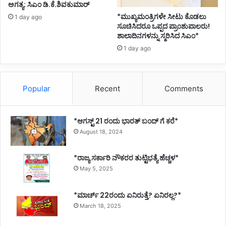
ಅಗತ್ಯ: ಸಿಎಂ ಡಿ.ಕೆ.ಶಿವಕುಮಾರ್
ಬ
*ಮುಖ್ಯಮಂತ್ರಿಗಳೇ ಸೀಟು ಕೊಡಲು
1 day ago
*
ಸೂಚಿಸಿದರೂ ಒಪ್ಪದ ಪ್ರಾಂಶುಪಾಲರು!
ಶಾಲಾದಿನಗಳನ್ನು ಸ್ಮರಿಸಿದ ಸಿಎಂ*
1 day ago
Popular
Recent
Comments
*ಆಗಸ್ಟ್ 21 ರಂದು ಭಾರತ್‌ ಬಂದ್‌ ಗೆ ಕರೆ*
August 18, 2024
*ರಾಜ್ಯ ಸರ್ಕಾರಿ ನೌಕರರ ತುಟ್ಟಿಭತ್ಯೆ ಹೆಚ್ಚಳ*
May 5, 2025
*ಮಾರ್ಚ್ 22ರಂದು ಏನಿರುತ್ತೆ? ಏನಿರಲ್ಲ?*
March 18, 2025