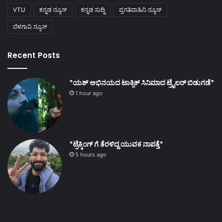
VTU
ಕನ್ನಡ ನ್ಯೂಸ್
ಕನ್ನಡ ಸುದ್ದಿ
ಪ್ರಗತಿವಾಹಿನಿ ನ್ಯೂಸ್
ಬೆಳಗಾವಿ ನ್ಯೂಸ್
Recent Posts
*ಯಶ್ ಅಭಿನಯದ ಟಾಕ್ಸಿಕ್ ಸಿನಿಮಾದ ಟ್ರೈಲರ್ ಬಿಡುಗಡೆ*
1 hour ago
*ಟ್ರೆಕ್ಕಿಂಗ್ ಗೆ ತೆರಳಿದ್ದ ಯುವಕ ನಾಪತ್ತೆ*
5 hours ago