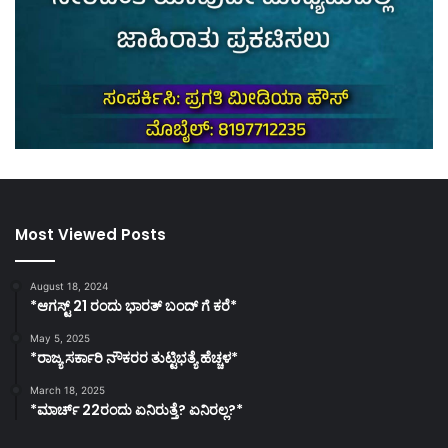
Most Viewed Posts
August 18, 2024
*ಆಗಸ್ಟ್ 21 ರಂದು ಭಾರತ್‌ ಬಂದ್‌ ಗೆ ಕರೆ*
May 5, 2025
*ರಾಜ್ಯ ಸರ್ಕಾರಿ ನೌಕರರ ತುಟ್ಟಿಭತ್ಯೆ ಹೆಚ್ಚಳ*
March 18, 2025
*ಮಾರ್ಚ್ 22ರಂದು ಏನಿರುತ್ತೆ? ಏನಿರಲ್ಲ?*