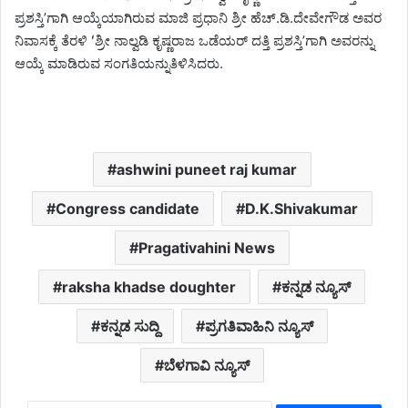
ಪ್ರಶಸ್ತಿʼಗಾಗಿ ಆಯ್ಕೆಯಾಗಿರುವ ಮಾಜಿ ಪ್ರಧಾನಿ ಶ್ರೀ ಹೆಚ್‌.ಡಿ.ದೇವೇಗೌಡ ಅವರ
ನಿವಾಸಕ್ಕೆ ತೆರಳಿ ʻಶ್ರೀ ನಾಲ್ವಡಿ ಕೃಷ್ಣರಾಜ ಒಡೆಯರ್‌ ದತ್ತಿ ಪ್ರಶಸ್ತಿʼಗಾಗಿ ಅವರನ್ನು
ಆಯ್ಕೆ ಮಾಡಿರುವ ಸಂಗತಿಯನ್ನುತಿಳಿಸಿದರು.
ashwini puneet raj kumar
Congress candidate
D.K.Shivakumar
Pragativahini News
raksha khadse doughter
ಕನ್ನಡ ನ್ಯೂಸ್
ಕನ್ನಡ ಸುದ್ದಿ
ಪ್ರಗತಿವಾಹಿನಿ ನ್ಯೂಸ್
ಬೆಳಗಾವಿ ನ್ಯೂಸ್