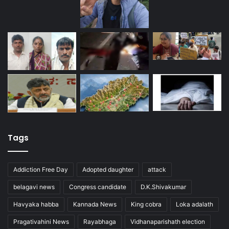
Tags
Addiction Free Day
Adopted daughter
attack
belagavi news
Congress candidate
D.K.Shivakumar
Havyaka habba
Kannada News
King cobra
Loka adalath
Pragativahini News
Rayabhaga
Vidhanaparishath election