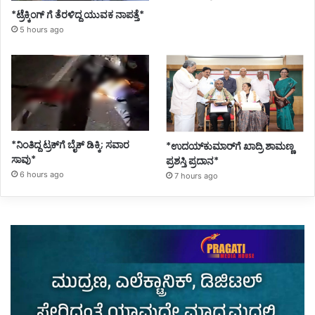
*ಟ್ರೆಕ್ಕಿಂಗ್ ಗೆ ತೆರಳಿದ್ದ ಯುವಕ ನಾಪತ್ತೆ*
5 hours ago
*ನಿಂತಿದ್ದ ಟ್ರಕ್‌ಗೆ ಬೈಕ್ ಡಿಕ್ಕಿ; ಸವಾರ
*ಉದಯ್‌ಕುಮಾರ್‌ಗೆ ಖಾದ್ರಿ ಶಾಮಣ್ಣ
ಸಾವು*
ಪ್ರಶಸ್ತಿ ಪ್ರದಾನ*
6 hours ago
7 hours ago