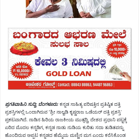
ಪ್ರಗತಿವಾಹಿನಿ ಸುದ್ದಿ; ಬೆಂಗಳೂರು:
ಕನ್ನಡ ಸಾಹಿತ್ಯ ಪರಿಷತ್ತಿನ ಪ್ರತಿಷ್ಠಿತ ದತ್ತಿ
ಪ್ರಶಸ್ತಿಗಳಲ್ಲಿ ಒಂದಾಗಿರುವ ʻಶ್ರೀ ನಾಲ್ವಡಿ ಕೃಷ್ಣರಾಜ ಒಡೆಯರ್‌ ದತ್ತಿ ಪ್ರಶಸ್ತಿʼ
ಪ್ರಕಟವಾಗಿದೆ. ನಾಡಿನ ಹಿರಿಯ ರಾಜಕೀಯ ಮುತ್ಸದ್ದಿ, ದೇಶದ ಪ್ರಧಾನಿ ಪಟ್ಟಕ್ಕೆ
ಏರಿದ ಮೊದಲ ಕನ್ನಡಿಗ, ಕನ್ನಡ ನಾಡು ನುಡಿಯ ಕುರಿತು ಸದಾ ತುಡಿತವನ್ನು
ಹೊಂದಿರುವ ಅಪ್ಪಟ ಕನ್ನಡದ ಹೆಮ್ಮೆಯ ಮಣ್ಣಿನ ಮಗ ಎಂದು ಕರೆಸಿಕೊಂಡ