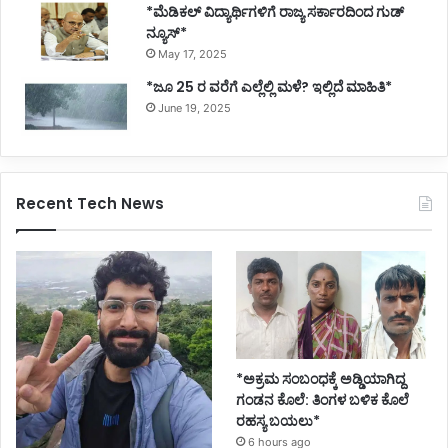
*ಮೆಡಿಕಲ್ ವಿದ್ಯಾರ್ಥಿಗಳಿಗೆ ರಾಜ್ಯ ಸರ್ಕಾರದಿಂದ ಗುಡ್
ನ್ಯೂಸ್*
May 17, 2025
*ಜೂ 25 ರ ವರೆಗೆ ಎಲ್ಲೆಲ್ಲಿ ಮಳೆ? ಇಲ್ಲಿದೆ ಮಾಹಿತಿ*
June 19, 2025
Recent Tech News
*ಅಕ್ರಮ ಸಂಬಂಧಕ್ಕೆ ಅಡ್ಡಿಯಾಗಿದ್ದ
ಗಂಡನ ಕೊಲೆ: ತಿಂಗಳ ಬಳಿಕ ಕೊಲೆ
ರಹಸ್ಯ ಬಯಲು*
6 hours ago