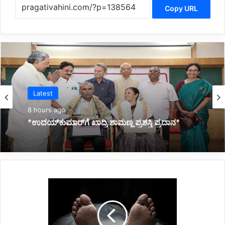
Copy URL
Latest
9 hours ago
*ಜ್ಞಾನಭಾರತಿ ರಸ್ತೆ ಅಪಘಾತದಲ್ಲಿ ವಿದ್ಯಾರ್ಥಿನಿ ಸಾವು:
ಕುಟುಂಬಕ್ಕೆ ಸರ್ಕಾರದಿಂದ 10 ಲಕ್ಷ ರೂ. ಪರಿಹಾರ*
*
ವಾ
ಟ
ರ್
ಟ್