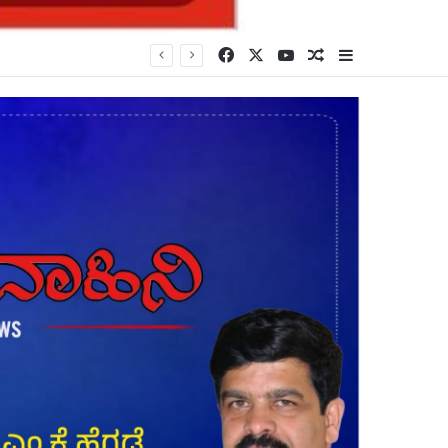
Facebook
X
YouTube
Random Article
Sidebar