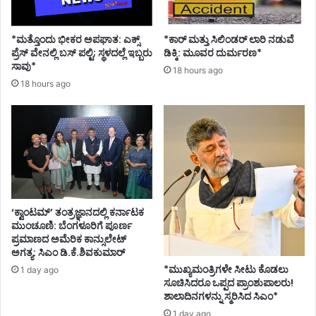
ಧ್
ಯ
ತೆ
*ಮತ್ತೊಂದು ಭೀಕರ ಅಪಘಾತ: ಎಕ್ಸ್
*ಕಾರ್ ಮತ್ತು ಸಿಲಿಂಡ‌ರ್ ಲಾರಿ ನಡುವೆ
ಪ್ರೆಸ್ ವೇನಲ್ಲಿ ಬಸ್ ಪಲ್ಟಿ; ಸ್ಥಳದಲ್ಲೆ ಇಬ್ಬರು
ಡಿಕ್ಕಿ: ಮೂವರ ದುರ್ಮರಣ*
ಸಾವು*
18 hours ago
18 hours ago
‘ಕ್ವಾಂಟಮ್’ ತಂತ್ರಜ್ಞಾನದಲ್ಲಿ ಕರ್ನಾಟಕ
ಮುಂಚೂಣಿ: ಬೆಂಗಳೂರಿಗೆ ಪೂರ್ಣ
ಪ್ರಮಾಣದ ಅಮೆರಿಕ ಕಾನ್ಸುಲೇಟ್
ಅಗತ್ಯ: ಸಿಎಂ ಡಿ.ಕೆ.ಶಿವಕುಮಾರ್
*ಮುಖ್ಯಮಂತ್ರಿಗಳೇ ಸೀಟು ಕೊಡಲು
1 day ago
ಸೂಚಿಸಿದರೂ ಒಪ್ಪದ ಪ್ರಾಂಶುಪಾಲರು!
ಶಾಲಾದಿನಗಳನ್ನು ಸ್ಮರಿಸಿದ ಸಿಎಂ*
1 day ago