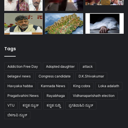
Tags
Addiction Free Day
Adopted daughter
attack
belagavi news
Congress candidate
D.K.Shivakumar
Havyaka habba
Kannada News
King cobra
Loka adalath
Pragativahini News
Rayabhaga
Vidhanaparishath election
VTU
ಕನ್ನಡ ನ್ಯೂಸ್
ಕನ್ನಡ ಸುದ್ದಿ
ಪ್ರಗತಿವಾಹಿನಿ ನ್ಯೂಸ್
ಬೆಳಗಾವಿ ನ್ಯೂಸ್