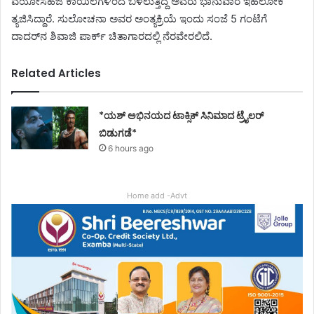
ವಯೋಸಹಜ ಕಾಯಿಲೆಗಳಿಂದ ಬಳಲುತ್ತಿದ್ದ ಅವರು ಭಾನುವಾರ ಇಹಲೋಕ
ತ್ಯಜಿಸಿದ್ದಾರೆ. ಸುಲೋಚನಾ ಅವರ ಅಂತ್ಯಕ್ರಿಯೆ ಇಂದು ಸಂಜೆ 5 ಗಂಟೆಗೆ
ದಾದರ್‌ನ ಶಿವಾಜಿ ಪಾರ್ಕ್ ಚಿತಾಗಾರದಲ್ಲಿ ನೆರವೇರಲಿದೆ.
Related Articles
*ಯಶ್ ಅಭಿನಯದ ಟಾಕ್ಸಿಕ್ ಸಿನಿಮಾದ ಟ್ರೈಲರ್
ಬಿಡುಗಡೆ*
6 hours ago
Home add -Advt