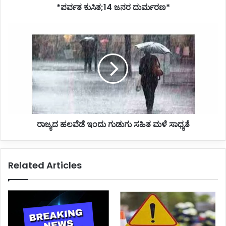
*ಪರ್ವತ ಕುಸಿತ;14 ಜನರ ದುರ್ಮರಣ*
1
4
ಜ
ರಾ
ನ
ಜ್
ರ
ಯ
ದು
ದ
ರ್
ಹ
ಮ
ಲ
ರ
ವೆ
ಣ
ಡೆ
*
ಇಂ
ರಾಜ್ಯದ ಹಲವೆಡೆ ಇಂದು ಗುಡುಗು ಸಹಿತ ಮಳೆ ಸಾಧ್ಯತೆ
ದು
ಗು
ಡು
ಗು
Related Articles
ಸ
ಹಿ
ತ
ಮ
ಳೆ
ಸಾ