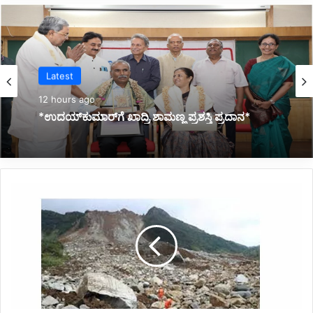
Latest
12 hours ago
*ಜ್ಞಾನಭಾರತಿ ರಸ್ತೆ ಅಪಘಾತದಲ್ಲಿ ವಿದ್ಯಾರ್ಥಿನಿ ಸಾವು:
ಕುಟುಂಬಕ್ಕೆ ಸರ್ಕಾರದಿಂದ 10 ಲಕ್ಷ ರೂ. ಪರಿಹಾರ*
*
ಪ
ರ್
ವ
ತ
ಕು
ಸಿ
ತ
;