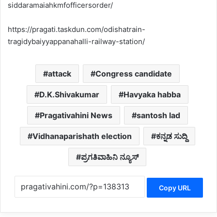
siddaramaiahkmfofficersorder/
https://pragati.taskdun.com/odishatrain-
tragidybaiyyappanahalli-railway-station/
attack
Congress candidate
D.K.Shivakumar
Havyaka habba
Pragativahini News
santosh lad
Vidhanaparishath election
ಕನ್ನಡ ಸುದ್ದಿ
ಪ್ರಗತಿವಾಹಿನಿ ನ್ಯೂಸ್
Copy URL