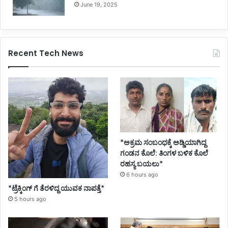
June 19, 2025
Recent Tech News
*ಅಕ್ರಮ ಸಂಬಂಧಕ್ಕೆ ಅಡ್ಡಿಯಾಗಿದ್ದ
ಗಂಡನ ಕೊಲೆ: ತಿಂಗಳ ಬಳಿಕ ಕೊಲೆ
ರಹಸ್ಯ ಬಯಲು*
6 hours ago
*ಟ್ರೆಕ್ಕಿಂಗ್ ಗೆ ತೆರಳಿದ್ದ ಯುವಕ ನಾಪತ್ತೆ*
5 hours ago