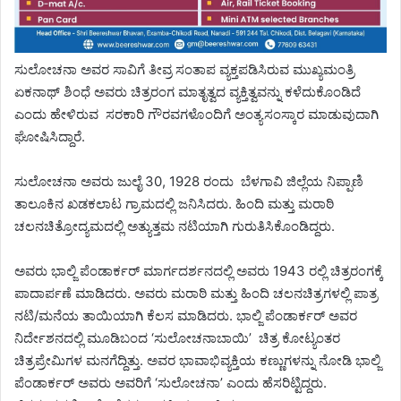
ಸುಲೋಚನಾ ಅವರ ಸಾವಿಗೆ ತೀವ್ರ ಸಂತಾಪ ವ್ಯಕ್ತಪಡಿಸಿರುವ ಮುಖ್ಯಮಂತ್ರಿ
ಏಕನಾಥ್ ಶಿಂಧೆ ಅವರು ಚಿತ್ರರಂಗ ಮಾತೃತ್ವದ ವ್ಯಕ್ತಿತ್ವವನ್ನು ಕಳೆದುಕೊಂಡಿದೆ
ಎಂದು ಹೇಳಿರುವ ಸರಕಾರಿ ಗೌರವಗಳೊಂದಿಗೆ ಅಂತ್ಯಸಂಸ್ಕಾರ ಮಾಡುವುದಾಗಿ
ಘೋಷಿಸಿದ್ದಾರೆ.
ಸುಲೋಚನಾ ಅವರು ಜುಲೈ 30, 1928 ರಂದು ಬೆಳಗಾವಿ ಜಿಲ್ಲೆಯ ನಿಪ್ಪಾಣಿ
ತಾಲೂಕಿನ ಖಡಕಲಾಟ ಗ್ರಾಮದಲ್ಲಿ ಜನಿಸಿದರು. ಹಿಂದಿ ಮತ್ತು ಮರಾಠಿ
ಚಲನಚಿತ್ರೋದ್ಯಮದಲ್ಲಿ ಅತ್ಯುತ್ತಮ ನಟಿಯಾಗಿ ಗುರುತಿಸಿಕೊಂಡಿದ್ದರು.
ಅವರು ಭಾಲ್ಜಿ ಪೆಂಡಾರ್ಕರ್ ಮಾರ್ಗದರ್ಶನದಲ್ಲಿ ಅವರು 1943 ರಲ್ಲಿ ಚಿತ್ರರಂಗಕ್ಕೆ
ಪಾದಾರ್ಪಣೆ ಮಾಡಿದರು. ಅವರು ಮರಾಠಿ ಮತ್ತು ಹಿಂದಿ ಚಲನಚಿತ್ರಗಳಲ್ಲಿ ಪಾತ್ರ
ನಟಿ/ಮನೆಯ ತಾಯಿಯಾಗಿ ಕೆಲಸ ಮಾಡಿದರು. ಭಾಲ್ಜಿ ಪೆಂಡಾರ್ಕರ್ ಅವರ
ನಿರ್ದೇಶನದಲ್ಲಿ ಮೂಡಿಬಂದ ‘ಸುಲೋಚನಾಬಾಯಿ’ ಚಿತ್ರ ಕೋಟ್ಯಂತರ
ಚಿತ್ರಪ್ರೇಮಿಗಳ ಮನಗೆದ್ದಿತ್ತು. ಅವರ ಭಾವಾಭಿವ್ಯಕ್ತಿಯ ಕಣ್ಣುಗಳನ್ನು ನೋಡಿ ಭಾಲ್ಜಿ
ಪೆಂಡಾರ್ಕರ್ ಅವರು ಅವರಿಗೆ ‘ಸುಲೋಚನಾ’ ಎಂದು ಹೆಸರಿಟ್ಟಿದ್ದರು.