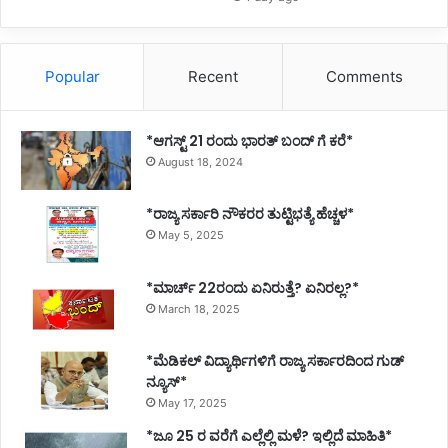
Popular
Recent
Comments
*ಆಗಸ್ಟ್ 21 ರಂದು ಭಾರತ್‌ ಬಂದ್‌ ಗೆ ಕರೆ*
August 18, 2024
*ರಾಜ್ಯ ಸರ್ಕಾರಿ ನೌಕರರ ತುಟ್ಟಿಭತ್ಯೆ ಹೆಚ್ಚಳ*
May 5, 2025
*ಮಾರ್ಚ್ 22ರಂದು ಏನಿರುತ್ತೆ? ಏನಿರಲ್ಲ?*
March 18, 2025
*ಮೆಡಿಕಲ್ ವಿದ್ಯಾರ್ಥಿಗಳಿಗೆ ರಾಜ್ಯ ಸರ್ಕಾರದಿಂದ ಗುಡ್
ನ್ಯೂಸ್*
May 17, 2025
*ಜೂ 25 ರ ವರೆಗೆ ಎಲ್ಲೆಲ್ಲಿ ಮಳೆ? ಇಲ್ಲಿದೆ ಮಾಹಿತಿ*