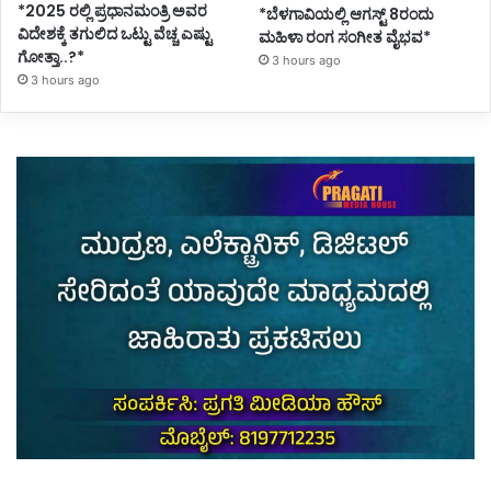
*2025 ರಲ್ಲಿ ಪ್ರಧಾನಮಂತ್ರಿ ಅವರ
*ಬೆಳಗಾವಿಯಲ್ಲಿ ಆಗಸ್ಟ್ 8ರಂದು
ವಿದೇಶಕ್ಕೆ ತಗುಲಿದ ಒಟ್ಟು ವೆಚ್ಚ ಎಷ್ಟು
ಮಹಿಳಾ ರಂಗ ಸಂಗೀತ ವೈಭವ*
ಗೋತ್ತಾ..?*
3 hours ago
3 hours ago