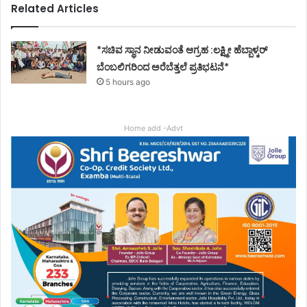
Related Articles
*ಸಚಿವ ಸ್ಥಾನ ನೀಡುವಂತೆ ಆಗ್ರಹ :ಲಕ್ಷ್ಮೀ ಹೆಬ್ಬಾಳ್ಕರ್
ಬೆಂಬಲಿಗರಿಂದ ಅರೆಬೆತ್ತಲೆ ಪ್ರತಿಭಟನೆ*
5 hours ago
Home add -Advt