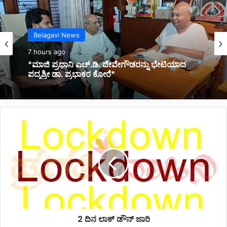
Kannada News
8 hours ago
Belagavi News
*2025 ರಲ್ಲಿ ಪ್ರಧಾನಮಂತ್ರಿ ಅವರ ವಿದೇಶಕ್ಕೆ ತಗುಲಿದ
7 hours ago
ಒಟ್ಟು ವೆಚ್ಚ ಎಷ್ಟು ಗೋತ್ತಾ..?*
2
ದಿ
*ಮಾಜಿ ಪ್ರಧಾನಿ ಎಚ್.ಡಿ. ದೇವೇಗೌಡರನ್ನು ಭೇಟಿಯಾದ
ಪದ್ಮಶ್ರೀ ಡಾ. ಪ್ರಭಾಕರ ಕೋರೆ*
ನ
ಲಾ
ಕ್
ಡೌ
ನ್
ಜಾ
ರಿ
2 ದಿನ ಲಾಕ್ ಡೌನ್ ಜಾರಿ