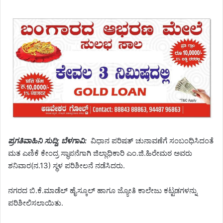
ಪ್ರಗತಿವಾಹಿನಿ ಸುದ್ದಿ; ಬೆಳಗಾವಿ:
ವಿಧಾನ ಪರಿಷತ್ ಚುನಾವಣೆಗೆ ಸಂಬಂಧಿಸಿದಂತೆ
ಮತ ಎಣಿಕೆ ಕೇಂದ್ರ ಸ್ಥಾಪನೆಗಾಗಿ ಜಿಲ್ಲಾಧಿಕಾರಿ ಎಂ.ಜಿ.ಹಿರೇಮಠ ಅವರು
ಶನಿವಾರ(ನ.13) ಸ್ಥಳ ಪರಿಶೀಲನೆ ನಡೆಸಿದರು.
ನಗರದ ಬಿ.ಕೆ.ಮಾಡೆಲ್ ಹೈಸ್ಕೂಲ್ ಹಾಗೂ ಜ್ಯೋತಿ ಕಾಲೇಜು ಕಟ್ಟಡಗಳನ್ನು
ಪರಿಶೀಲಿಸಲಾಯಿತು.