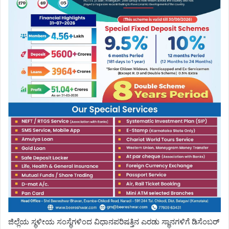
ಜಿಲ್ಲೆಯ ಸ್ಥಳೀಯ ಸಂಸ್ಥೆಗಳಿಂದ ವಿಧಾನಪರಿಷತ್ತಿನ ಎರಡು ಸ್ಥಾನಗಳಿಗೆ ಡಿಸೆಂಬರ್