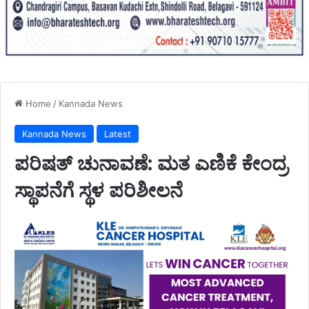
Home
/
Kannada News
Kannada News
Latest
ಪರಿಷತ್ ಚುನಾವಣೆ: ಮತ ಎಣಿಕೆ‌ ಕೇಂದ್ರ
ಸ್ಥಾಪನೆಗೆ ಸ್ಥಳ ಪರಿಶೀಲನೆ