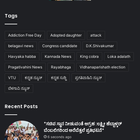
Tags
Addiction Free Day
Adopted daughter
attack
belagavi news
Congress candidate
D.K.Shivakumar
Havyaka habba
Kannada News
King cobra
Loka adalath
Pragativahini News
Rayabhaga
Vidhanaparishath election
VTU
ಕನ್ನಡ ನ್ಯೂಸ್
ಕನ್ನಡ ಸುದ್ದಿ
ಪ್ರಗತಿವಾಹಿನಿ ನ್ಯೂಸ್
ಬೆಳಗಾವಿ ನ್ಯೂಸ್
Recent Posts
*ಸಚಿವ ಸ್ಥಾನ ನೀಡುವಂತೆ ಆಗ್ರಹ :ಲಕ್ಷ್ಮೀ ಹೆಬ್ಬಾಳ್ಕರ್
ಬೆಂಬಲಿಗರಿಂದ ಅರೆಬೆತ್ತಲೆ ಪ್ರತಿಭಟನೆ*
6 seconds ago