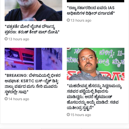
ದೂ
*ರಾಜ್ಯ ಸರ್ಕಾರದಿಂದ ಐವರು IAS
ಡಿ
ಅಧಿಕಾರಿಗಳ ದಿಢೀರ್ ವರ್ಗಾವಣೆ*
ಕೆ
13 hours ago
*ಪತ್ರಕರ್ತೆ ಮೇಲೆ ಲೈಂಗಿಕ ದೌರ್ಜನ್ಯ
ಪ್ರಕರಣ: ತರುಣ್ ತೇಜ್ ಪಾಲ್ ದೋಷಿ*
13 hours ago
*BREAKING: ಬೆಳಗಾವಿಯಲ್ಲಿ ಭೀಕರ
ಅಪಘಾತ: KSRTC ಬಸ್-ಬೈಕ್ ಡಿಕ್ಕಿ:
*ಮಹದೇವಪ್ಪ ಹೆಸರನ್ನು ಸಿದ್ದರಾಮಯ್ಯ
ನಾಲ್ಕು ವರ್ಷದ ಮಗು ಸೇರಿ ಮೂವರು
ಸಚಿವರ ಪಟ್ಟಿಯಲ್ಲಿ ಶಿಫಾರಸು
ಸ್ಥಳದಲ್ಲೇ ಸಾವು*
ಮಾಡಿದ್ದರು; ಆದರೆ ಹೈಕಮಾಂಡ್
14 hours ago
ಹೊಸಬರನ್ನು ಆಯ್ಕೆ ಮಾಡಿದೆ: ಸಚಿವ
ಯತೀಂದ್ರ ಸ್ಪಷ್ಟನೆ*
15 hours ago