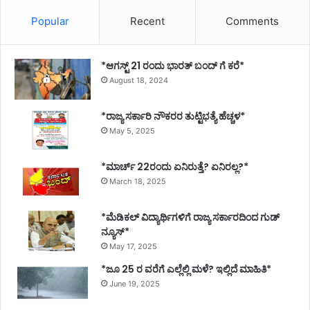
Popular
Recent
Comments
*ಆಗಸ್ಟ್ 21 ರಂದು ಭಾರತ್‌ ಬಂದ್‌ ಗೆ ಕರೆ*
August 18, 2024
*ರಾಜ್ಯ ಸರ್ಕಾರಿ ನೌಕರರ ತುಟ್ಟಿಭತ್ಯೆ ಹೆಚ್ಚಳ*
May 5, 2025
*ಮಾರ್ಚ್ 22ರಂದು ಏನಿರುತ್ತೆ? ಏನಿರಲ್ಲ?*
March 18, 2025
*ಮೆಡಿಕಲ್ ವಿದ್ಯಾರ್ಥಿಗಳಿಗೆ ರಾಜ್ಯ ಸರ್ಕಾರದಿಂದ ಗುಡ್
ನ್ಯೂಸ್*
May 17, 2025
*ಜೂ 25 ರ ವರೆಗೆ ಎಲ್ಲೆಲ್ಲಿ ಮಳೆ? ಇಲ್ಲಿದೆ ಮಾಹಿತಿ*
June 19, 2025