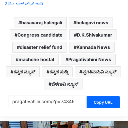
2 ದಿನ ಲಾಕ್ ಡೌನ್ ಜಾರಿ
basavaraj halingali
belagavi news
Congress candidate
D.K.Shivakumar
disaster relief fund
Kannada News
machche hostal
Pragativahini News
ಕನ್ನಡ ನ್ಯೂಸ್
ಕನ್ನಡ ಸುದ್ದಿ
ಪ್ರಗತಿವಾಹಿನಿ ನ್ಯೂಸ್
ಬೆಳಗಾವಿ ನ್ಯೂಸ್
Copy URL