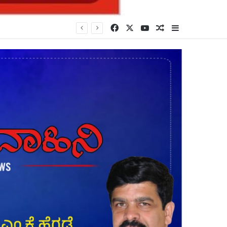
Facebook
X
YouTube
Random Article
Sidebar
್ಯ: ಸಿಎಂ ಡಿ.ಕೆ.ಶಿವಕುಮಾರ್