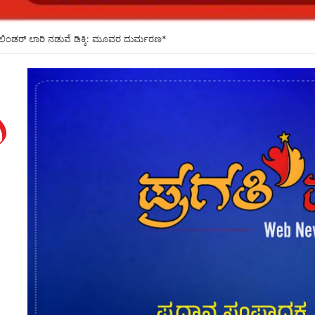
ಂತ್ರಜ್ಞಾನದಲ್ಲಿ ಕರ್ನಾಟಕ ಮುಂಚೂಣಿ: ಬೆಂಗಳೂರಿಗೆ ಪೂರ್ಣ ಪ್ರಮಾಣದ ಅಮೆರಿಕ ಕಾನ್ಸುಲೇಟ್ ಅಗತ