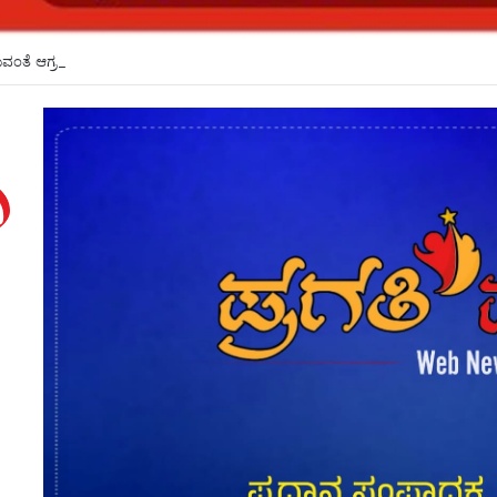
ಂತೆ ಆಗ್ರಹ :ಲಕ್ಷ್ಮೀ ಹೆಬ್ಬಾಳ್ಕರ್ ಬೆಂಬಲಿಗರಿಂದ ಅರೆಬೆತ್ತಲೆ ಪ್ರತಿಭಟನೆ*