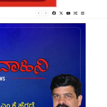
Facebook
X
YouTube
Random Article
Sidebar